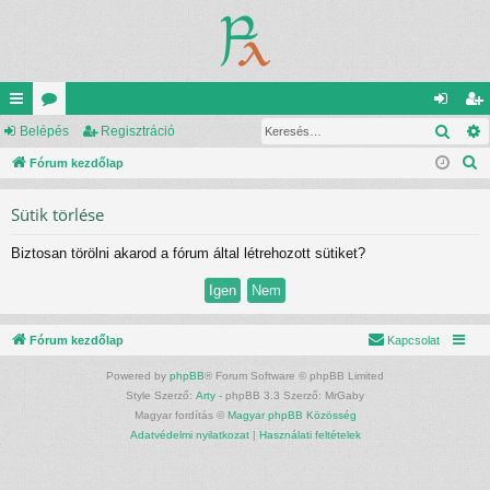
Kere
yo
Belépés
ór
Regisztráció
el
eg
K
rs
Fórum kezdőlap
u
ép
is
e
lin
m
és
ztr
Sütik törlése
r
ke
ok
ác
e
Biztosan törölni akarod a fórum által létrehozott sütiket?
s
k
ió
é
s
Fórum kezdőlap
Kapcsolat
Powered by
phpBB
® Forum Software © phpBB Limited
Style Szerző:
Arty
- phpBB 3.3 Szerző: MrGaby
Magyar fordítás ©
Magyar phpBB Közösség
Adatvédelmi nyilatkozat
|
Használati feltételek