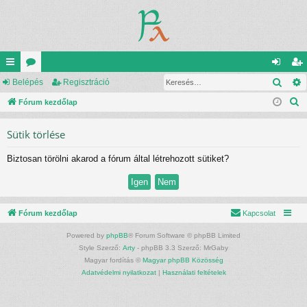
Kere
yo
Belépés
ór
Regisztráció
el
eg
K
rs
Fórum kezdőlap
u
ép
is
e
lin
m
és
ztr
Sütik törlése
r
ke
ok
ác
e
Biztosan törölni akarod a fórum által létrehozott sütiket?
s
k
ió
é
s
Fórum kezdőlap
Kapcsolat
Powered by
phpBB
® Forum Software © phpBB Limited
Style Szerző:
Arty
- phpBB 3.3 Szerző: MrGaby
Magyar fordítás ©
Magyar phpBB Közösség
Adatvédelmi nyilatkozat
|
Használati feltételek