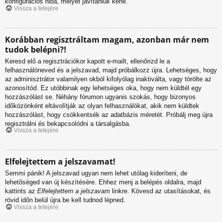
konfigurációs hiba, melyet javítaniuk kéne.
Vissza a tetejére
Korábban regisztráltam magam, azonban már nem
tudok belépni?!
Keresd elő a regisztrációkor kapott e-mailt, ellenőrizd le a
felhasználóneved és a jelszavad, majd próbálkozz újra. Lehetséges, hogy
az adminisztrátor valamilyen okból kifolyólag inaktiválta, vagy törölte az
azonosítód. Ez utóbbinak egy lehetséges oka, hogy nem küldtél egy
hozzászólást se. Néhány fórumon ugyanis szokás, hogy bizonyos
időközönként eltávolítják az olyan felhasználókat, akik nem küldtek
hozzászólást, hogy csökkentsék az adatbázis méretét. Próbálj meg újra
regisztrálni és bekapcsolódni a társalgásba.
Vissza a tetejére
Elfelejtettem a jelszavamat!
Semmi pánik! A jelszavad ugyan nem lehet utólag kideríteni, de
lehetőséged van új készítésére. Ehhez menj a belépés oldalra, majd
kattints az
Elfelejtettem a jelszavam
linkre. Kövesd az utasításokat, és
rövid időn belül újra be kell tudnod lépned.
Vissza a tetejére