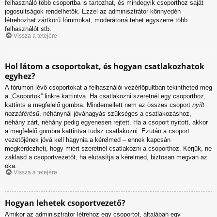
felhasználó több csoportba is tartozhat, és mindegyik csoporthoz saját
jogosultságok rendelhetők. Ezzel az adminisztrátor könnyedén
létrehozhat zártkörű fórumokat, moderátorrá tehet egyszerre több
felhasználót stb.
Vissza a tetejére
Hol látom a csoportokat, és hogyan csatlakozhatok
egyhez?
A fórumon lévő csoportokat a felhasználói vezérlőpultban tekintheted meg
a „Csoportok” linkre kattintva. Ha csatlakozni szeretnél egy csoporthoz,
kattints a megfelelő gombra. Mindemellett nem az összes csoport
nyílt
hozzáférésű
, néhánynál jóváhagyás szükséges a csatlakozáshoz,
néhány zárt, néhány pedig egyenesen rejtett. Ha a csoport nyitott, akkor
a megfelelő gombra kattintva tudsz csatlakozni. Ezután a csoport
vezetőjének jóvá kell hagynia a kérelmed – ennek kapcsán
megkérdezheti, hogy miért szeretnél csatlakozni a csoporthoz. Kérjük, ne
zaklasd a csoportvezetőt, ha elutasítja a kérelmed, biztosan megvan az
oka.
Vissza a tetejére
Hogyan lehetek csoportvezető?
Amikor az adminisztrátor létrehoz egy csoportot, általában egy