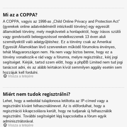
Mi az a COPPA?
A COPPA, vagyis az 1998-as „Child Online Privacy and Protection Act”
(gyerekek online adatvédelméről intézkedő törvény) egy egyesült
államokbeli törvény, mely megköveteli a honlapoktól, hogy írásos szülői
vagy gondviselői beleegyezéssel rendelkezzenek 13 éven aluli
személyektől való adatgyűjtéshez. Ez a törvény csak az Amerikai
Egyesült Államokban lévő szervereken működő fórumokra érvényes,
tehát Magyarországon nem. Ha nem vagy biztos benne, hogy ez a
törvény vonatkozik-e rád vagy a fórumra, melyre regisztrálsz, kérj jogi
segítséget. Kérjük, tartsd szem előtt, hogy a phpBB Limited nem tud jogi
tanácsot adni, és az alább leírtakon kívül semmilyen aggály esetén sem
hozzájuk kell fordulni.
Vissza a tetejére
Miért nem tudok regisztrálni?
Lehet, hogy a weboldal tulajdonosa letiltotta az IP-címed vagy a
regisztrálni kívánt felhasználónevet. Az is előfordulhat, hogy a
regisztráció kikapcsolásra került, hogy ne tudjanak új felhasználók
regisztrálni. További segítségért lépj kapcsolatba a fórum egyik
adminisztrátorával.
Vissza a tetejére