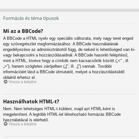
Formázás és téma típusok
Mi az a BBCode?
A BBCode a HTML nyelv egy speciális változata, mely nagy teret enged
egy szövegrészlet megformázásához. A BBCode használatának
engedélyezése az adminisztrátortól függ, de neked is lehetőséged van ki-
vagy bekapcsolni a hozzászólásaidnál. A BBCode hasonló felépítésű,
mint a HTML, kivéve hogy a címkék nem kacsacsőrök között („<” , ill.
„>”), hanem szögletes zárójelben („[”, ill. „]”) vannak. További
információért lásd a BBCode útmutatót, melyet a hozzászólásküldő
oldalról érhetsz el.
Vissza a tetejére
Használhatok HTML-t?
Nem. Nem lehetséges HTML-t küldeni, majd azt HTML-ként is
megjeleníteni. A legtöbb HTML-lel létrehozható formázás BBCode
használatával is elérhető.
Vissza a tetejére