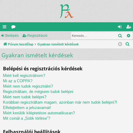
Kere
yo
Belépés
ór
Regisztráció
el
eg
K
rs
Fórum kezdőlap
u
Gyakran ismételt kérdések
ép
is
e
Gyakran ismételt kérdések
lin
m
és
ztr
r
ke
ok
ác
e
Belépési és regisztrációs kérdések
s
k
ió
Miért kell regisztrálnom?
é
Mi az a COPPA?
s
Miért nem tudok regisztrálni?
Regisztráltam, de mégsem tudok belépni
Miért nem tudok belépni?
Korábban regisztráltam magam, azonban már nem tudok belépni?!
Elfelejtettem a jelszavamat!
Miért kerülök kiléptetésre automatikusan?
Mit csinál a „Sütik törlése”?
Felhasználói beállítások