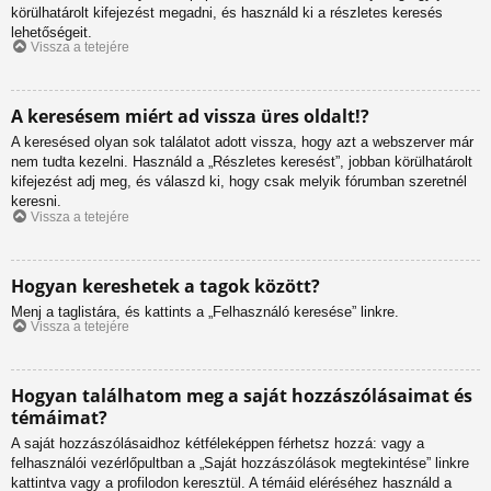
körülhatárolt kifejezést megadni, és használd ki a részletes keresés
lehetőségeit.
Vissza a tetejére
A keresésem miért ad vissza üres oldalt!?
A keresésed olyan sok találatot adott vissza, hogy azt a webszerver már
nem tudta kezelni. Használd a „Részletes keresést”, jobban körülhatárolt
kifejezést adj meg, és válaszd ki, hogy csak melyik fórumban szeretnél
keresni.
Vissza a tetejére
Hogyan kereshetek a tagok között?
Menj a taglistára, és kattints a „Felhasználó keresése” linkre.
Vissza a tetejére
Hogyan találhatom meg a saját hozzászólásaimat és
témáimat?
A saját hozzászólásaidhoz kétféleképpen férhetsz hozzá: vagy a
felhasználói vezérlőpultban a „Saját hozzászólások megtekintése” linkre
kattintva vagy a profilodon keresztül. A témáid eléréséhez használd a