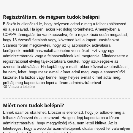
Regisztráltam, de mégsem tudok belépni
Először is ellenőrizd le, hogy helyesen adtad-e meg a felhasználóneved
és a jelszavad. Ha igen, akkor két dolog történhetett. Amennyiben a
COPPA-támogatás be van kapcsolva, és a regisztráció során megadtad,
hogy 13 évesnél fiatalabb vagy, követned kell a kapott utasításokat.
Számos fórum megköveteli, hogy az új azonosítók aktiválásra
kerüljenek, mielőtt használatba lehetne venni őket. Ezt vagy egy
adminisztrátornak vagy a felhasználónak kell megtennie. Mindenesetre a
regisztrációnál elvileg tájékoztatásra kerültél, hogy szükséges-e az
azonosító aktiválása. Ha kaptál egy e-mailt, akkor kövesd az utasításait,
ha nem, lehet, hogy rossz e-mail címet adtál meg, vagy a spamszűrőd
kiszűrte. Ha biztos vagy benne, hogy helyes e-mail címet adtál meg,
próbálj meg kapcsolatba lépni a fórum adminisztrátorával.
Vissza a tetejére
Miért nem tudok belépni?
Ennek számos oka lehet. Először is ellenőrizd, hogy jól adtad-e meg a
felhasználóneved és a jelszavad. Ha igen, lépj kapcsolatba a fórum
adminisztrátorával, hogy meggyőződj róla, nem lettél kitiltva. Az is
lehetséges, hogy a weboldal üzemeltetőjének oldalán lépett fel valamilyen