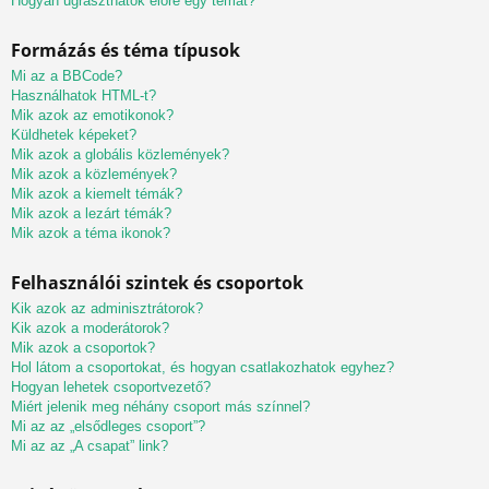
Hogyan ugraszthatok előre egy témát?
Formázás és téma típusok
Mi az a BBCode?
Használhatok HTML-t?
Mik azok az emotikonok?
Küldhetek képeket?
Mik azok a globális közlemények?
Mik azok a közlemények?
Mik azok a kiemelt témák?
Mik azok a lezárt témák?
Mik azok a téma ikonok?
Felhasználói szintek és csoportok
Kik azok az adminisztrátorok?
Kik azok a moderátorok?
Mik azok a csoportok?
Hol látom a csoportokat, és hogyan csatlakozhatok egyhez?
Hogyan lehetek csoportvezető?
Miért jelenik meg néhány csoport más színnel?
Mi az az „elsődleges csoport”?
Mi az az „A csapat” link?