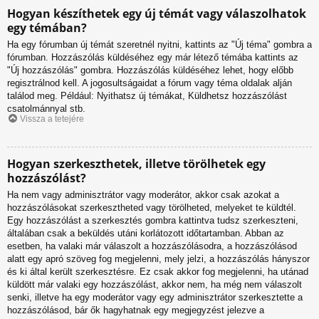
Hogyan készíthetek egy új témát vagy válaszolhatok
egy témában?
Ha egy fórumban új témát szeretnél nyitni, kattints az "Új téma" gombra a
fórumban. Hozzászólás küldéséhez egy már létező témába kattints az
"Új hozzászólás" gombra. Hozzászólás küldéséhez lehet, hogy előbb
regisztrálnod kell. A jogosultságaidat a fórum vagy téma oldalak alján
találod meg. Például: Nyithatsz új témákat, Küldhetsz hozzászólást
csatolmánnyal stb.
Vissza a tetejére
Hogyan szerkeszthetek, illetve törölhetek egy
hozzászólást?
Ha nem vagy adminisztrátor vagy moderátor, akkor csak azokat a
hozzászólásokat szerkesztheted vagy törölheted, melyeket te küldtél.
Egy hozzászólást a szerkesztés gombra kattintva tudsz szerkeszteni,
általában csak a beküldés utáni korlátozott időtartamban. Abban az
esetben, ha valaki már válaszolt a hozzászólásodra, a hozzászólásod
alatt egy apró szöveg fog megjelenni, mely jelzi, a hozzászólás hányszor
és ki által került szerkesztésre. Ez csak akkor fog megjelenni, ha utánad
küldött már valaki egy hozzászólást, akkor nem, ha még nem válaszolt
senki, illetve ha egy moderátor vagy egy adminisztrátor szerkesztette a
hozzászólásod, bár ők hagyhatnak egy megjegyzést jelezve a