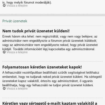
is, hogy melyik fórumot moderálják).
Vissza a tetejére
Privát üzenetek
Nem tudok privát üzenetet küldeni!
Ennek három oka lehet: nem regisztráltál, vagy nem vagy belépve; az
adminisztrátor nem engedélyezte a fórumon privát üzenetek küldését;
vagy az adminisztrátor nem engedélyezte neked, hogy privát üzenetet
küldjél. További információért lépj kapcsolatba egy adminisztrátorral.
Vissza a tetejére
Folyamatosan kéretlen üzeneteket kapok!
A felhasználói vezérlőpultban beállítható szűrők segítségével letilthatsz
embereket, hogy ne tudjanak neked privát üzenetet küldeni. Ha sértegető
üzeneteket kapsz valakitől, értesíts egy adminisztrátort, ő ugyanis
beállíthatja, hogy egy felhasználó ne tudjon privát üzenetet küldeni.
Vissza a tetejére
Kéretlen vagy sértegető e-mailt kaptam valakitől a