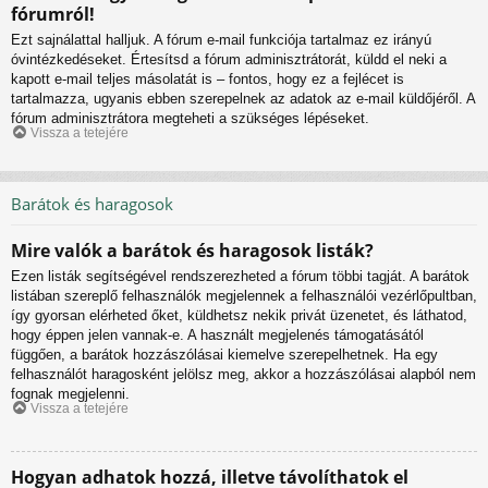
fórumról!
Ezt sajnálattal halljuk. A fórum e-mail funkciója tartalmaz ez irányú
óvintézkedéseket. Értesítsd a fórum adminisztrátorát, küldd el neki a
kapott e-mail teljes másolatát is – fontos, hogy ez a fejlécet is
tartalmazza, ugyanis ebben szerepelnek az adatok az e-mail küldőjéről. A
fórum adminisztrátora megteheti a szükséges lépéseket.
Vissza a tetejére
Barátok és haragosok
Mire valók a barátok és haragosok listák?
Ezen listák segítségével rendszerezheted a fórum többi tagját. A barátok
listában szereplő felhasználók megjelennek a felhasználói vezérlőpultban,
így gyorsan elérheted őket, küldhetsz nekik privát üzenetet, és láthatod,
hogy éppen jelen vannak-e. A használt megjelenés támogatásától
függően, a barátok hozzászólásai kiemelve szerepelhetnek. Ha egy
felhasználót haragosként jelölsz meg, akkor a hozzászólásai alapból nem
fognak megjelenni.
Vissza a tetejére
Hogyan adhatok hozzá, illetve távolíthatok el