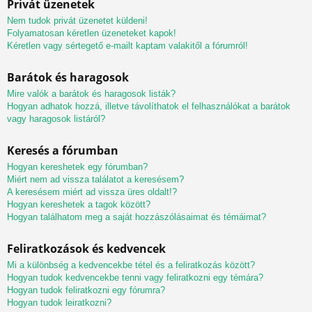
Privát üzenetek
Nem tudok privát üzenetet küldeni!
Folyamatosan kéretlen üzeneteket kapok!
Kéretlen vagy sértegető e-mailt kaptam valakitől a fórumról!
Barátok és haragosok
Mire valók a barátok és haragosok listák?
Hogyan adhatok hozzá, illetve távolíthatok el felhasználókat a barátok
vagy haragosok listáról?
Keresés a fórumban
Hogyan kereshetek egy fórumban?
Miért nem ad vissza találatot a keresésem?
A keresésem miért ad vissza üres oldalt!?
Hogyan kereshetek a tagok között?
Hogyan találhatom meg a saját hozzászólásaimat és témáimat?
Feliratkozások és kedvencek
Mi a különbség a kedvencekbe tétel és a feliratkozás között?
Hogyan tudok kedvencekbe tenni vagy feliratkozni egy témára?
Hogyan tudok feliratkozni egy fórumra?
Hogyan tudok leiratkozni?