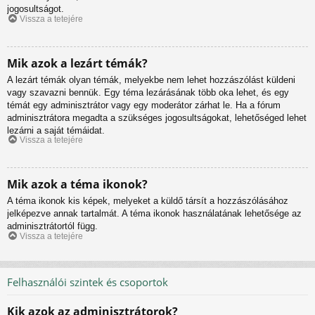
jogosultságot.
Vissza a tetejére
Mik azok a lezárt témák?
A lezárt témák olyan témák, melyekbe nem lehet hozzászólást küldeni
vagy szavazni bennük. Egy téma lezárásának több oka lehet, és egy
témát egy adminisztrátor vagy egy moderátor zárhat le. Ha a fórum
adminisztrátora megadta a szükséges jogosultságokat, lehetőséged lehet
lezárni a saját témáidat.
Vissza a tetejére
Mik azok a téma ikonok?
A téma ikonok kis képek, melyeket a küldő társít a hozzászólásához
jelképezve annak tartalmát. A téma ikonok használatának lehetősége az
adminisztrátortól függ.
Vissza a tetejére
Felhasználói szintek és csoportok
Kik azok az adminisztrátorok?