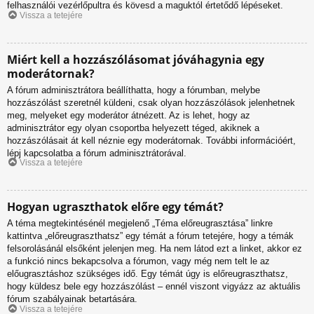
felhasználói vezérlőpultra és kövesd a maguktól értetődő lépéseket.
Vissza a tetejére
Miért kell a hozzászólásomat jóváhagynia egy
moderátornak?
A fórum adminisztrátora beállíthatta, hogy a fórumban, melybe
hozzászólást szeretnél küldeni, csak olyan hozzászólások jelenhetnek
meg, melyeket egy moderátor átnézett. Az is lehet, hogy az
adminisztrátor egy olyan csoportba helyezett téged, akiknek a
hozzászólásait át kell néznie egy moderátornak. További információért,
lépj kapcsolatba a fórum adminisztrátorával.
Vissza a tetejére
Hogyan ugraszthatok előre egy témát?
A téma megtekintésénél megjelenő „Téma előreugrasztása” linkre
kattintva „előreugraszthatsz” egy témát a fórum tetejére, hogy a témák
felsorolásánál elsőként jelenjen meg. Ha nem látod ezt a linket, akkor ez
a funkció nincs bekapcsolva a fórumon, vagy még nem telt le az
előugrasztáshoz szükséges idő. Egy témát úgy is előreugraszthatsz,
hogy küldesz bele egy hozzászólást – ennél viszont vigyázz az aktuális
fórum szabályainak betartására.
Vissza a tetejére