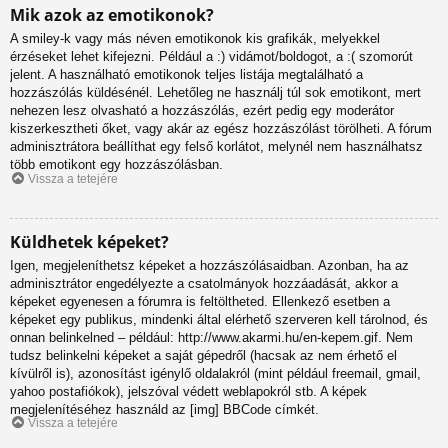
Mik azok az emotikonok?
A smiley-k vagy más néven emotikonok kis grafikák, melyekkel
érzéseket lehet kifejezni. Például a :) vidámot/boldogot, a :( szomorút
jelent. A használható emotikonok teljes listája megtalálható a
hozzászólás küldésénél. Lehetőleg ne használj túl sok emotikont, mert
nehezen lesz olvasható a hozzászólás, ezért pedig egy moderátor
kiszerkesztheti őket, vagy akár az egész hozzászólást törölheti. A fórum
adminisztrátora beállíthat egy felső korlátot, melynél nem használhatsz
több emotikont egy hozzászólásban.
Vissza a tetejére
Küldhetek képeket?
Igen, megjeleníthetsz képeket a hozzászólásaidban. Azonban, ha az
adminisztrátor engedélyezte a csatolmányok hozzáadását, akkor a
képeket egyenesen a fórumra is feltöltheted. Ellenkező esetben a
képeket egy publikus, mindenki által elérhető szerveren kell tárolnod, és
onnan belinkelned – például: http://www.akarmi.hu/en-kepem.gif. Nem
tudsz belinkelni képeket a saját gépedről (hacsak az nem érhető el
kívülről is), azonosítást igénylő oldalakról (mint például freemail, gmail,
yahoo postafiókok), jelszóval védett weblapokról stb. A képek
megjelenítéséhez használd az [img] BBCode címkét.
Vissza a tetejére