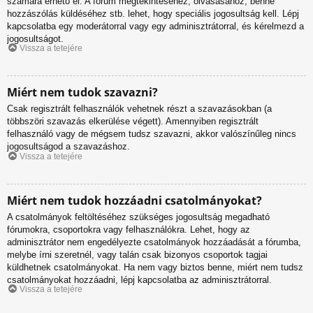
számára érhető el. A fórum megtekintéséhez, olvasásához, benne
hozzászólás küldéséhez stb. lehet, hogy speciális jogosultság kell. Lépj
kapcsolatba egy moderátorral vagy egy adminisztrátorral, és kérelmezd a
jogosultságot.
Vissza a tetejére
Miért nem tudok szavazni?
Csak regisztrált felhasználók vehetnek részt a szavazásokban (a
többszöri szavazás elkerülése végett). Amennyiben regisztrált
felhasználó vagy de mégsem tudsz szavazni, akkor valószínűleg nincs
jogosultságod a szavazáshoz.
Vissza a tetejére
Miért nem tudok hozzáadni csatolmányokat?
A csatolmányok feltöltéséhez szükséges jogosultság megadható
fórumokra, csoportokra vagy felhasználókra. Lehet, hogy az
adminisztrátor nem engedélyezte csatolmányok hozzáadását a fórumba,
melybe írni szeretnél, vagy talán csak bizonyos csoportok tagjai
küldhetnek csatolmányokat. Ha nem vagy biztos benne, miért nem tudsz
csatolmányokat hozzáadni, lépj kapcsolatba az adminisztrátorral.
Vissza a tetejére