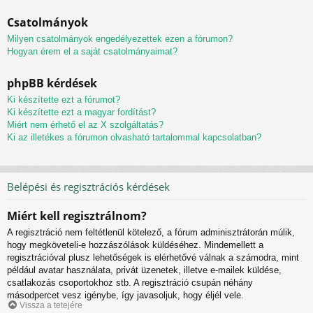
Csatolmányok
Milyen csatolmányok engedélyezettek ezen a fórumon?
Hogyan érem el a saját csatolmányaimat?
phpBB kérdések
Ki készítette ezt a fórumot?
Ki készítette ezt a magyar fordítást?
Miért nem érhető el az X szolgáltatás?
Ki az illetékes a fórumon olvasható tartalommal kapcsolatban?
Belépési és regisztrációs kérdések
Miért kell regisztrálnom?
A regisztráció nem feltétlenül kötelező, a fórum adminisztrátorán múlik,
hogy megköveteli-e hozzászólások küldéséhez. Mindemellett a
regisztrációval plusz lehetőségek is elérhetővé válnak a számodra, mint
például avatar használata, privát üzenetek, illetve e-mailek küldése,
csatlakozás csoportokhoz stb. A regisztráció csupán néhány
másodpercet vesz igénybe, így javasoljuk, hogy éljél vele.
Vissza a tetejére