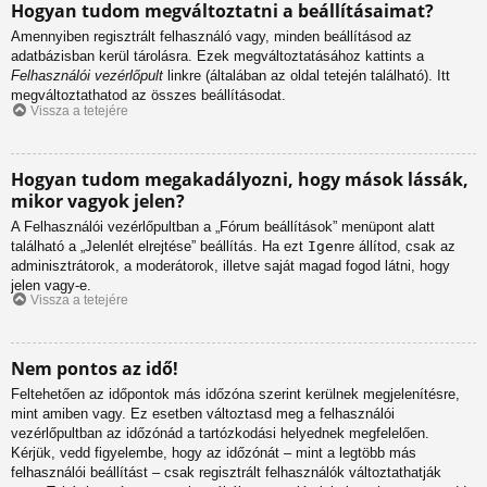
Hogyan tudom megváltoztatni a beállításaimat?
Amennyiben regisztrált felhasználó vagy, minden beállításod az
adatbázisban kerül tárolásra. Ezek megváltoztatásához kattints a
Felhasználói vezérlőpult
linkre (általában az oldal tetején található). Itt
megváltoztathatod az összes beállításodat.
Vissza a tetejére
Hogyan tudom megakadályozni, hogy mások lássák,
mikor vagyok jelen?
A Felhasználói vezérlőpultban a „Fórum beállítások” menüpont alatt
található a „Jelenlét elrejtése” beállítás. Ha ezt
Igen
re állítod, csak az
adminisztrátorok, a moderátorok, illetve saját magad fogod látni, hogy
jelen vagy-e.
Vissza a tetejére
Nem pontos az idő!
Feltehetően az időpontok más időzóna szerint kerülnek megjelenítésre,
mint amiben vagy. Ez esetben változtasd meg a felhasználói
vezérlőpultban az időzónád a tartózkodási helyednek megfelelően.
Kérjük, vedd figyelembe, hogy az időzónát – mint a legtöbb más
felhasználói beállítást – csak regisztrált felhasználók változtathatják