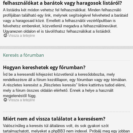
felhasználókat a barátok vagy haragosok listáról?
A listáidra két módon vehetsz fel felhasználókat. Minden felhasználó
profiljában található egy link, melynek segítségével felveheted a barátaid
vagy a haragosaid közé. Emellett a felhasználói vezérlőpultban is
felvehetsz embereket, közvetlenül megadva a felhasználónevüket.
Ugyanezen oldalon el is távolíthatsz felhasználókat a listáidról.
Vissza a tetejére
Keresés a fórumban
Hogyan kereshetek egy fórumban?
Írd be a keresendő kifejezést közvetlenül a keresődobozba, mely
rendelkezésre áll a fórum kezdőlapon, egy fórumban vagy egy témában.
A részletes keresést a „Részletes keresés” linkre kattintva tudod elérni,
mely a fórum összes oldalán elérhető. Ennek a helye a használt
megjelenéstől függ.
Vissza a tetejére
Miért nem ad vissza találatot a keresésem?
Valószínűleg a keresés túl általános volt, és sok gyakori szót
tartalmazhatott, melyeket a phpBB3 nem indexel. Próbálj meg egy jobban