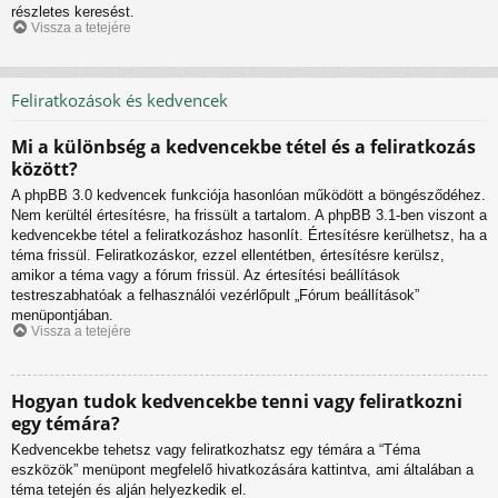
részletes keresést.
Vissza a tetejére
Feliratkozások és kedvencek
Mi a különbség a kedvencekbe tétel és a feliratkozás
között?
A phpBB 3.0 kedvencek funkciója hasonlóan működött a böngésződéhez.
Nem kerültél értesítésre, ha frissült a tartalom. A phpBB 3.1-ben viszont a
kedvencekbe tétel a feliratkozáshoz hasonlít. Értesítésre kerülhetsz, ha a
téma frissül. Feliratkozáskor, ezzel ellentétben, értesítésre kerülsz,
amikor a téma vagy a fórum frissül. Az értesítési beállítások
testreszabhatóak a felhasználói vezérlőpult „Fórum beállítások”
menüpontjában.
Vissza a tetejére
Hogyan tudok kedvencekbe tenni vagy feliratkozni
egy témára?
Kedvencekbe tehetsz vagy feliratkozhatsz egy témára a “Téma
eszközök” menüpont megfelelő hivatkozására kattintva, ami általában a
téma tetején és alján helyezkedik el.