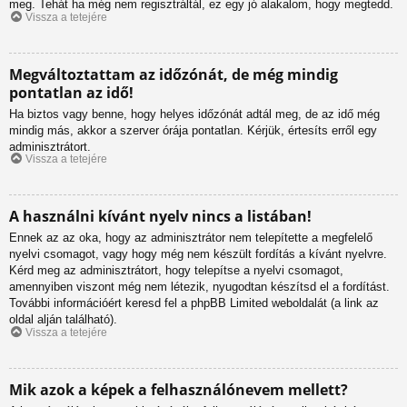
meg. Tehát ha még nem regisztráltál, ez egy jó alakalom, hogy megtedd.
Vissza a tetejére
Megváltoztattam az időzónát, de még mindig
pontatlan az idő!
Ha biztos vagy benne, hogy helyes időzónát adtál meg, de az idő még
mindig más, akkor a szerver órája pontatlan. Kérjük, értesíts erről egy
adminisztrátort.
Vissza a tetejére
A használni kívánt nyelv nincs a listában!
Ennek az az oka, hogy az adminisztrátor nem telepítette a megfelelő
nyelvi csomagot, vagy hogy még nem készült fordítás a kívánt nyelvre.
Kérd meg az adminisztrátort, hogy telepítse a nyelvi csomagot,
amennyiben viszont még nem létezik, nyugodtan készítsd el a fordítást.
További információért keresd fel a phpBB Limited weboldalát (a link az
oldal alján található).
Vissza a tetejére
Mik azok a képek a felhasználónevem mellett?