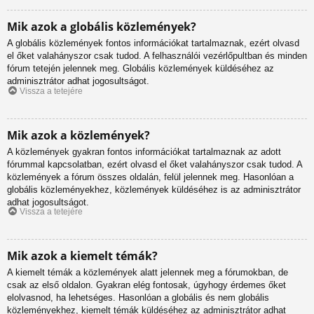
Mik azok a globális közlemények?
A globális közlemények fontos információkat tartalmaznak, ezért olvasd
el őket valahányszor csak tudod. A felhasználói vezérlőpultban és minden
fórum tetején jelennek meg. Globális közlemények küldéséhez az
adminisztrátor adhat jogosultságot.
Vissza a tetejére
Mik azok a közlemények?
A közlemények gyakran fontos információkat tartalmaznak az adott
fórummal kapcsolatban, ezért olvasd el őket valahányszor csak tudod. A
közlemények a fórum összes oldalán, felül jelennek meg. Hasonlóan a
globális közleményekhez, közlemények küldéséhez is az adminisztrátor
adhat jogosultságot.
Vissza a tetejére
Mik azok a kiemelt témák?
A kiemelt témák a közlemények alatt jelennek meg a fórumokban, de
csak az első oldalon. Gyakran elég fontosak, úgyhogy érdemes őket
elolvasnod, ha lehetséges. Hasonlóan a globális és nem globális
közleményekhez, kiemelt témák küldéséhez az adminisztrátor adhat