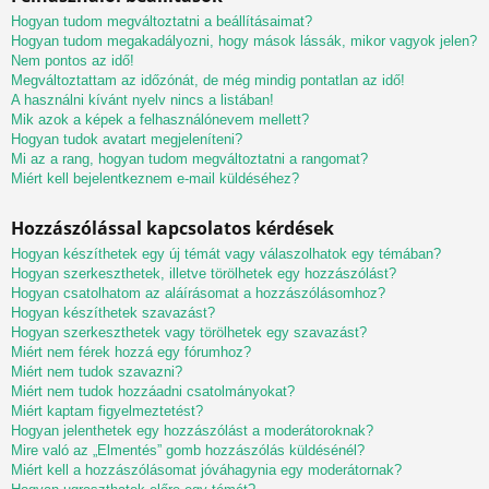
Hogyan tudom megváltoztatni a beállításaimat?
Hogyan tudom megakadályozni, hogy mások lássák, mikor vagyok jelen?
Nem pontos az idő!
Megváltoztattam az időzónát, de még mindig pontatlan az idő!
A használni kívánt nyelv nincs a listában!
Mik azok a képek a felhasználónevem mellett?
Hogyan tudok avatart megjeleníteni?
Mi az a rang, hogyan tudom megváltoztatni a rangomat?
Miért kell bejelentkeznem e-mail küldéséhez?
Hozzászólással kapcsolatos kérdések
Hogyan készíthetek egy új témát vagy válaszolhatok egy témában?
Hogyan szerkeszthetek, illetve törölhetek egy hozzászólást?
Hogyan csatolhatom az aláírásomat a hozzászólásomhoz?
Hogyan készíthetek szavazást?
Hogyan szerkeszthetek vagy törölhetek egy szavazást?
Miért nem férek hozzá egy fórumhoz?
Miért nem tudok szavazni?
Miért nem tudok hozzáadni csatolmányokat?
Miért kaptam figyelmeztetést?
Hogyan jelenthetek egy hozzászólást a moderátoroknak?
Mire való az „Elmentés” gomb hozzászólás küldésénél?
Miért kell a hozzászólásomat jóváhagynia egy moderátornak?