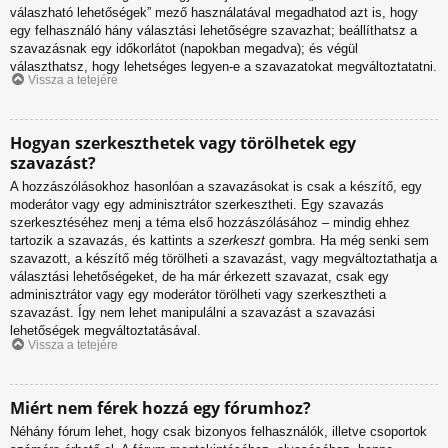
válaszható lehetőségek” mező használatával megadhatod azt is, hogy
egy felhasználó hány választási lehetőségre szavazhat; beállíthatsz a
szavazásnak egy időkorlátot (napokban megadva); és végül
választhatsz, hogy lehetséges legyen-e a szavazatokat megváltoztatatni.
Vissza a tetejére
Hogyan szerkeszthetek vagy törölhetek egy
szavazást?
A hozzászólásokhoz hasonlóan a szavazásokat is csak a készítő, egy
moderátor vagy egy adminisztrátor szerkesztheti. Egy szavazás
szerkesztéséhez menj a téma első hozzászólásához – mindig ehhez
tartozik a szavazás, és kattints a
szerkeszt
gombra. Ha még senki sem
szavazott, a készítő még törölheti a szavazást, vagy megváltoztathatja a
választási lehetőségeket, de ha már érkezett szavazat, csak egy
adminisztrátor vagy egy moderátor törölheti vagy szerkesztheti a
szavazást. Így nem lehet manipulálni a szavazást a szavazási
lehetőségek megváltoztatásával.
Vissza a tetejére
Miért nem férek hozzá egy fórumhoz?
Néhány fórum lehet, hogy csak bizonyos felhasználók, illetve csoportok