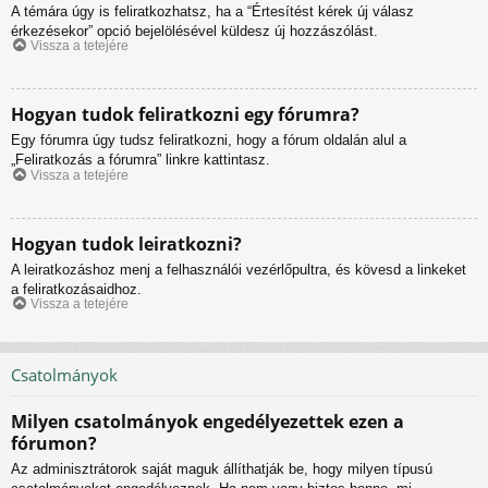
A témára úgy is feliratkozhatsz, ha a “Értesítést kérek új válasz
érkezésekor” opció bejelölésével küldesz új hozzászólást.
Vissza a tetejére
Hogyan tudok feliratkozni egy fórumra?
Egy fórumra úgy tudsz feliratkozni, hogy a fórum oldalán alul a
„Feliratkozás a fórumra” linkre kattintasz.
Vissza a tetejére
Hogyan tudok leiratkozni?
A leiratkozáshoz menj a felhasználói vezérlőpultra, és kövesd a linkeket
a feliratkozásaidhoz.
Vissza a tetejére
Csatolmányok
Milyen csatolmányok engedélyezettek ezen a
fórumon?
Az adminisztrátorok saját maguk állíthatják be, hogy milyen típusú