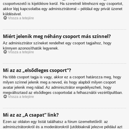
csoportvezető is kijelölésre kerül. Ha szeretnél létrehozni egy csoportot,
akkor lépj kapcsolatba egy adminisztrátorral – például egy privát üzenet
küldésével.
Vissza a tetejére
Miért jelenik meg néhány csoport más színnel?
Az adminisztrátor színeket rendelhet egy csoport tagjaihoz, hogy
könnyen azonosíthatók legyenek.
Vissza a tetejére
Mi az az „elsődleges csoport”?
Ha több csoport tagja is vagy, akkor ez a csoport határozza meg, hogy
milyen színnel jelenik meg a neved, és hogy alapból milyen csoport
avatar jelenik meg nálad. Az adminisztrátor engedélyezheti, hogy
megváltoztasd az elsődleges csoportodat a felhasználói vezérlőpultban.
Vissza a tetejére
Mi az az „A csapat” link?
Ezen az oldalon egy listát találhatsz a fórum üzemeltetőiről: az
adminisztrátorokról és a moderátorokról (utóbbiaknál jelezve például azt