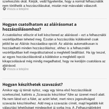
szerkesztés okát. Kérjük, vedd figyelembe, hogy a normál felhasználók
nem törölhetik a hozzászólásukat, miután már másvalaki válaszolt.
Vissza a tetejére
Hogyan csatolhatom az aláírásomat a
hozzászólásomhoz?
A csatoláshoz először el kell készítened az aláírásod – ezt a felhasználói
vezérlőpultban teheted meg. Ezután a hozzászólás küldésénél csak
jelöld be az
Aláírás hozzáadása
opciót. Az aláírás automatikusan is
hozzáadható minden hozzászóláshoz, ehhez is a felhasználói
vezérlőpultban kell megváltoztatnod a megfelelő beállítást. Ha így teszel,
az egyes hozzászólásoknál a küldéskor a megfelelő opció
kikapcsolásával még mindig megadhatod, hogy ne kerüljön csatolásra az
aláírásod.
Vissza a tetejére
Hogyan készíthetek szavazást?
Amikor egy új témát nyitsz, vagy egy téma első hozzászólását
szerkeszted, kattints a „Szavazás készítése” fülre az üzenet mező alatt.
Ha nem látod ezt a fület, az azért lehet, mert nincs jogosultságod
szavazás készítéséhez. Add meg a szavazás címét, majd legalább két
választási lehetőséget mindegyiket új sorba írva. A „Felhasználónként