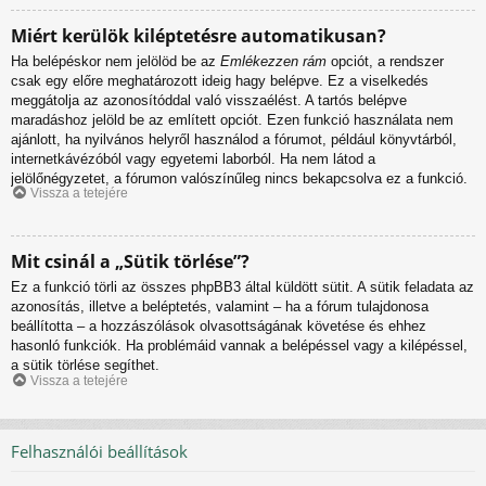
Miért kerülök kiléptetésre automatikusan?
Ha belépéskor nem jelölöd be az
Emlékezzen rám
opciót, a rendszer
csak egy előre meghatározott ideig hagy belépve. Ez a viselkedés
meggátolja az azonosítóddal való visszaélést. A tartós belépve
maradáshoz jelöld be az említett opciót. Ezen funkció használata nem
ajánlott, ha nyilvános helyről használod a fórumot, például könyvtárból,
internetkávézóból vagy egyetemi laborból. Ha nem látod a
jelölőnégyzetet, a fórumon valószínűleg nincs bekapcsolva ez a funkció.
Vissza a tetejére
Mit csinál a „Sütik törlése”?
Ez a funkció törli az összes phpBB3 által küldött sütit. A sütik feladata az
azonosítás, illetve a beléptetés, valamint – ha a fórum tulajdonosa
beállította – a hozzászólások olvasottságának követése és ehhez
hasonló funkciók. Ha problémáid vannak a belépéssel vagy a kilépéssel,
a sütik törlése segíthet.
Vissza a tetejére
Felhasználói beállítások