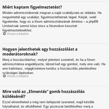
Miért kaptam figyelmeztetést?
Minden adminisztrátornak megvan a saját szabályzata az oldalára. Ha
megsértettél egy szabályt, figyelmeztethetnek téged. Kérjük, vedd
figyelembe, hogy ez a fórum adminisztrátorának döntése – a phpBB
Limited-nak semmi köze nincs a fórumokon kiosztott
figyelmeztetésekhez.
Vissza a tetejére
Hogyan jelenthetek egy hozzászólást a
moderátoroknak?
Menj a hozzászóláshoz, melyet jelenteni szeretnél, és ha a fórum
adminisztrátora engedélyezte, látnod kell egy gombot, mely erre való. Ha
erre kattintasz, végigkísérésre kerülsz a hozzászólás jelentéséhez
szükséges lépéseken.
Vissza a tetejére
Mire való az „Elmentés” gomb hozzászólás
küldésénél?
Ezzel elmentheted a még nem befejezett üzeneted, majd később
folytathatod, és elküldheted. Egy piszkozat betöltéséhez menj a