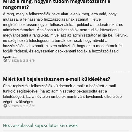
Mi az a rang, hogyan tudom megváltoztatni a
rangomat?
A rang, mely a felhasználók neve alatt jelenik meg, arra való, hogy
mutassa, a felhasználó hozzászólásainak számát, illetve
megkülönböztessen egyes felhasználókat, például a moderátorokat és
adminisztrátorokat. Általában a felhasználók nem tudják közvetlenül
megváltoztatni a rangjukat, mivel azt az adminisztrátor állítja be. Kérünk,
ne szólj hozzá feleslegesen a témákhoz, csak hogy növeld a
hozzászólásaid számát, hiszen valószínű, hogy ezt a moderátorok fel
fogják fedezni, és egyszerűen csökkenteni fogják a hozzászólásaid
számát.
Vissza a tetejére
Miért kell bejelentkeznem e-mail küldéséhez?
Csak regisztrált felhasználók küldhetnek e-mailt a beépített e-mail
funkció segítségével (ha az adminisztrátor bekapcsolta ezt a
lehetőséget). Ez a névtelen emberek nemkívánt leveleinek elkerülése
végett szükséges.
Vissza a tetejére
Hozzászólással kapcsolatos kérdések