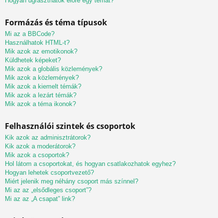
Hogyan ugraszthatok előre egy témát?
Formázás és téma típusok
Mi az a BBCode?
Használhatok HTML-t?
Mik azok az emotikonok?
Küldhetek képeket?
Mik azok a globális közlemények?
Mik azok a közlemények?
Mik azok a kiemelt témák?
Mik azok a lezárt témák?
Mik azok a téma ikonok?
Felhasználói szintek és csoportok
Kik azok az adminisztrátorok?
Kik azok a moderátorok?
Mik azok a csoportok?
Hol látom a csoportokat, és hogyan csatlakozhatok egyhez?
Hogyan lehetek csoportvezető?
Miért jelenik meg néhány csoport más színnel?
Mi az az „elsődleges csoport”?
Mi az az „A csapat” link?