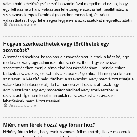
válaszható lehetőségek” mező használatával megadhatod azt is, hogy
egy felhasználó hány választási lehetőségre szavazhat; beállíthatsz a
szavazásnak egy időkorlátot (napokban megadva); és végül
választhatsz, hogy lehetséges legyen-e a szavazatokat megváltoztatatni.
Vissza a tetejére
Hogyan szerkeszthetek vagy törölhetek egy
szavazást?
A hozzászólásokhoz hasonlóan a szavazásokat is csak a készítő, egy
moderátor vagy egy adminisztrátor szerkesztheti. Egy szavazás
szerkesztéséhez menj a téma első hozzászólásához – mindig ehhez
tartozik a szavazás, és kattints a
szerkeszt
gombra. Ha még senki sem
szavazott, a készítő még törölheti a szavazást, vagy megváltoztathatja a
választási lehetőségeket, de ha már érkezett szavazat, csak egy
adminisztrátor vagy egy moderátor törölheti vagy szerkesztheti a
szavazást. Így nem lehet manipulálni a szavazást a szavazási
lehetőségek megváltoztatásával.
Vissza a tetejére
Miért nem férek hozzá egy fórumhoz?
Néhány fórum lehet, hogy csak bizonyos felhasználók, illetve csoportok