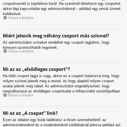
csoportvezető is kijelölésre kerül. Ha szeretnél létrehozni egy csoportot,
akkor lépj kapcsolatba egy adminisztrátorral – például egy privát üzenet
küldésével.
Vissza a tetejére
Miért jelenik meg néhány csoport más színnel?
Az adminisztrátor színeket rendelhet egy csoport tagjaihoz, hogy
könnyen azonosíthatók legyenek.
Vissza a tetejére
Mi az az „elsődleges csoport”?
Ha több csoport tagja is vagy, akkor ez a csoport határozza meg, hogy
milyen színnel jelenik meg a neved, és hogy alapból milyen csoport
avatar jelenik meg nálad. Az adminisztrátor engedélyezheti, hogy
megváltoztasd az elsődleges csoportodat a felhasználói vezérlőpultban.
Vissza a tetejére
Mi az az „A csapat” link?
Ezen az oldalon egy listát találhatsz a fórum üzemeltetőiről: az
adminisztrátorokról és a moderátorokról (utóbbiaknál jelezve például azt