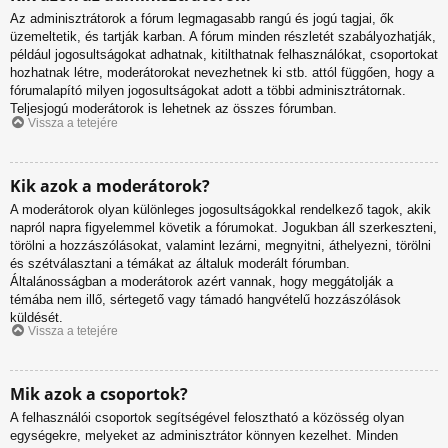
Az adminisztrátorok a fórum legmagasabb rangú és jogú tagjai, ők
üzemeltetik, és tartják karban. A fórum minden részletét szabályozhatják,
például jogosultságokat adhatnak, kitilthatnak felhasználókat, csoportokat
hozhatnak létre, moderátorokat nevezhetnek ki stb. attól függően, hogy a
fórumalapító milyen jogosultságokat adott a többi adminisztrátornak.
Teljesjogú moderátorok is lehetnek az összes fórumban.
Vissza a tetejére
Kik azok a moderátorok?
A moderátorok olyan különleges jogosultságokkal rendelkező tagok, akik
napról napra figyelemmel követik a fórumokat. Jogukban áll szerkeszteni,
törölni a hozzászólásokat, valamint lezárni, megnyitni, áthelyezni, törölni
és szétválasztani a témákat az általuk moderált fórumban.
Általánosságban a moderátorok azért vannak, hogy meggátolják a
témába nem illő, sértegető vagy támadó hangvételű hozzászólások
küldését.
Vissza a tetejére
Mik azok a csoportok?
A felhasználói csoportok segítségével felosztható a közösség olyan
egységekre, melyeket az adminisztrátor könnyen kezelhet. Minden