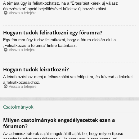
A témára úgy is feliratkozhatsz, ha a “Értesítést kérek új válasz
érkezésekor” opció bejelölésével küldesz új hozzászólást.
Vissza a tetejére
Hogyan tudok feliratkozni egy fórumra?
Egy fórumra úgy tudsz feliratkozni, hogy a fórum oldalán alul a
„Feliratkozás a fórumra” linkre kattintasz.
Vissza a tetejére
Hogyan tudok leiratkozni?
A leiratkozáshoz menj a felhasználói vezérlőpultra, és kövesd a linkeket
a feliratkozásaidhoz.
Vissza a tetejére
Csatolmányok
Milyen csatolmányok engedélyezettek ezen a
fórumon?
Az adminisztrátorok saját maguk állíthatják be, hogy milyen típusú