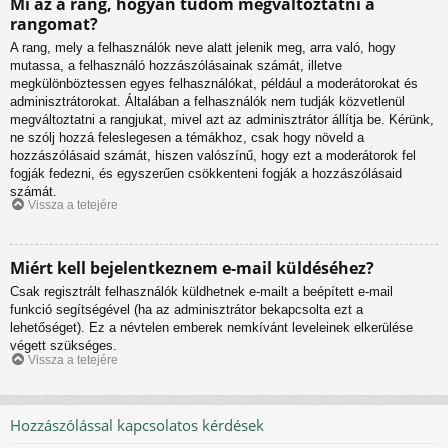
Mi az a rang, hogyan tudom megváltoztatni a
rangomat?
A rang, mely a felhasználók neve alatt jelenik meg, arra való, hogy
mutassa, a felhasználó hozzászólásainak számát, illetve
megkülönböztessen egyes felhasználókat, például a moderátorokat és
adminisztrátorokat. Általában a felhasználók nem tudják közvetlenül
megváltoztatni a rangjukat, mivel azt az adminisztrátor állítja be. Kérünk,
ne szólj hozzá feleslegesen a témákhoz, csak hogy növeld a
hozzászólásaid számát, hiszen valószínű, hogy ezt a moderátorok fel
fogják fedezni, és egyszerűen csökkenteni fogják a hozzászólásaid
számát.
Vissza a tetejére
Miért kell bejelentkeznem e-mail küldéséhez?
Csak regisztrált felhasználók küldhetnek e-mailt a beépített e-mail
funkció segítségével (ha az adminisztrátor bekapcsolta ezt a
lehetőséget). Ez a névtelen emberek nemkívánt leveleinek elkerülése
végett szükséges.
Vissza a tetejére
Hozzászólással kapcsolatos kérdések