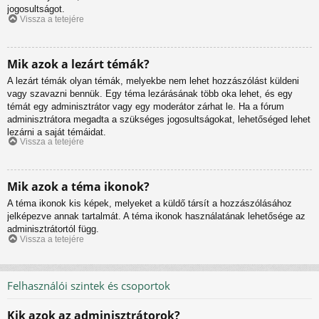
jogosultságot.
Vissza a tetejére
Mik azok a lezárt témák?
A lezárt témák olyan témák, melyekbe nem lehet hozzászólást küldeni
vagy szavazni bennük. Egy téma lezárásának több oka lehet, és egy
témát egy adminisztrátor vagy egy moderátor zárhat le. Ha a fórum
adminisztrátora megadta a szükséges jogosultságokat, lehetőséged lehet
lezárni a saját témáidat.
Vissza a tetejére
Mik azok a téma ikonok?
A téma ikonok kis képek, melyeket a küldő társít a hozzászólásához
jelképezve annak tartalmát. A téma ikonok használatának lehetősége az
adminisztrátortól függ.
Vissza a tetejére
Felhasználói szintek és csoportok
Kik azok az adminisztrátorok?