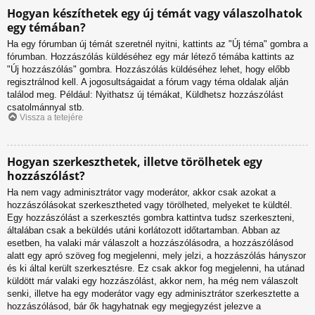
Hogyan készíthetek egy új témát vagy válaszolhatok
egy témában?
Ha egy fórumban új témát szeretnél nyitni, kattints az "Új téma" gombra a
fórumban. Hozzászólás küldéséhez egy már létező témába kattints az
"Új hozzászólás" gombra. Hozzászólás küldéséhez lehet, hogy előbb
regisztrálnod kell. A jogosultságaidat a fórum vagy téma oldalak alján
találod meg. Például: Nyithatsz új témákat, Küldhetsz hozzászólást
csatolmánnyal stb.
Vissza a tetejére
Hogyan szerkeszthetek, illetve törölhetek egy
hozzászólást?
Ha nem vagy adminisztrátor vagy moderátor, akkor csak azokat a
hozzászólásokat szerkesztheted vagy törölheted, melyeket te küldtél.
Egy hozzászólást a szerkesztés gombra kattintva tudsz szerkeszteni,
általában csak a beküldés utáni korlátozott időtartamban. Abban az
esetben, ha valaki már válaszolt a hozzászólásodra, a hozzászólásod
alatt egy apró szöveg fog megjelenni, mely jelzi, a hozzászólás hányszor
és ki által került szerkesztésre. Ez csak akkor fog megjelenni, ha utánad
küldött már valaki egy hozzászólást, akkor nem, ha még nem válaszolt
senki, illetve ha egy moderátor vagy egy adminisztrátor szerkesztette a
hozzászólásod, bár ők hagyhatnak egy megjegyzést jelezve a