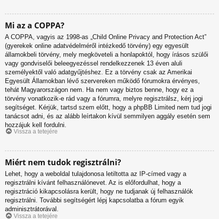
Mi az a COPPA?
A COPPA, vagyis az 1998-as „Child Online Privacy and Protection Act”
(gyerekek online adatvédelméről intézkedő törvény) egy egyesült
államokbeli törvény, mely megköveteli a honlapoktól, hogy írásos szülői
vagy gondviselői beleegyezéssel rendelkezzenek 13 éven aluli
személyektől való adatgyűjtéshez. Ez a törvény csak az Amerikai
Egyesült Államokban lévő szervereken működő fórumokra érvényes,
tehát Magyarországon nem. Ha nem vagy biztos benne, hogy ez a
törvény vonatkozik-e rád vagy a fórumra, melyre regisztrálsz, kérj jogi
segítséget. Kérjük, tartsd szem előtt, hogy a phpBB Limited nem tud jogi
tanácsot adni, és az alább leírtakon kívül semmilyen aggály esetén sem
hozzájuk kell fordulni.
Vissza a tetejére
Miért nem tudok regisztrálni?
Lehet, hogy a weboldal tulajdonosa letiltotta az IP-címed vagy a
regisztrálni kívánt felhasználónevet. Az is előfordulhat, hogy a
regisztráció kikapcsolásra került, hogy ne tudjanak új felhasználók
regisztrálni. További segítségért lépj kapcsolatba a fórum egyik
adminisztrátorával.
Vissza a tetejére