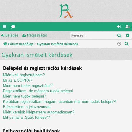
Kere
yo
Belépés
ór
Regisztráció
el
eg
K
rs
Fórum kezdőlap
u
Gyakran ismételt kérdések
ép
is
e
Gyakran ismételt kérdések
lin
m
és
ztr
r
ke
ok
ác
e
Belépési és regisztrációs kérdések
s
k
ió
Miért kell regisztrálnom?
é
Mi az a COPPA?
s
Miért nem tudok regisztrálni?
Regisztráltam, de mégsem tudok belépni
Miért nem tudok belépni?
Korábban regisztráltam magam, azonban már nem tudok belépni?!
Elfelejtettem a jelszavamat!
Miért kerülök kiléptetésre automatikusan?
Mit csinál a „Sütik törlése”?
Felhasználói beállítások