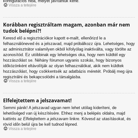
konfigurációs hiba, melyet javítaniuk kéne.
Vissza a tetejére
Korábban regisztráltam magam, azonban már nem
tudok belépni?!
Keresd elő a regisztrációkor kapott e-mailt, ellenőrizd le a
felhasználóneved és a jelszavad, majd próbálkozz újra. Lehetséges, hogy
az adminisztrátor valamilyen okból kifolyólag inaktiválta, vagy törölte az
azonosítód. Ez utóbbinak egy lehetséges oka, hogy nem küldtél egy
hozzászólást se. Néhány fórumon ugyanis szokás, hogy bizonyos
időközönként eltávolítják az olyan felhasználókat, akik nem küldtek
hozzászólást, hogy csökkentsék az adatbázis méretét. Próbálj meg újra
regisztrálni és bekapcsolódni a társalgásba.
Vissza a tetejére
Elfelejtettem a jelszavamat!
Semmi pánik! A jelszavad ugyan nem lehet utólag kideríteni, de
lehetőséged van új készítésére. Ehhez menj a belépés oldalra, majd
kattints az
Elfelejtettem a jelszavam
linkre. Kövesd az utasításokat, és
rövid időn belül újra be kell tudnod lépned.
Vissza a tetejére