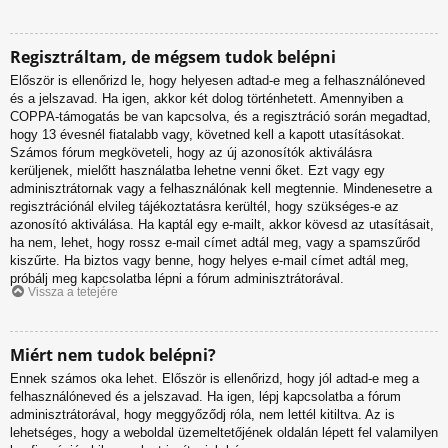
Regisztráltam, de mégsem tudok belépni
Először is ellenőrizd le, hogy helyesen adtad-e meg a felhasználóneved
és a jelszavad. Ha igen, akkor két dolog történhetett. Amennyiben a
COPPA-támogatás be van kapcsolva, és a regisztráció során megadtad,
hogy 13 évesnél fiatalabb vagy, követned kell a kapott utasításokat.
Számos fórum megköveteli, hogy az új azonosítók aktiválásra
kerüljenek, mielőtt használatba lehetne venni őket. Ezt vagy egy
adminisztrátornak vagy a felhasználónak kell megtennie. Mindenesetre a
regisztrációnál elvileg tájékoztatásra kerültél, hogy szükséges-e az
azonosító aktiválása. Ha kaptál egy e-mailt, akkor kövesd az utasításait,
ha nem, lehet, hogy rossz e-mail címet adtál meg, vagy a spamszűrőd
kiszűrte. Ha biztos vagy benne, hogy helyes e-mail címet adtál meg,
próbálj meg kapcsolatba lépni a fórum adminisztrátorával.
Vissza a tetejére
Miért nem tudok belépni?
Ennek számos oka lehet. Először is ellenőrizd, hogy jól adtad-e meg a
felhasználóneved és a jelszavad. Ha igen, lépj kapcsolatba a fórum
adminisztrátorával, hogy meggyőződj róla, nem lettél kitiltva. Az is
lehetséges, hogy a weboldal üzemeltetőjének oldalán lépett fel valamilyen