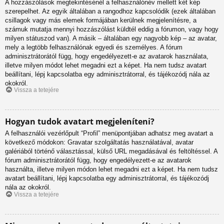
A hozzászólások megtekintésénél a felhasználónév mellett két kép
szerepelhet. Az egyik általában a rangodhoz kapcsolódik (ezek általában
csillagok vagy más elemek formájában kerülnek megjelenítésre, a
számuk mutatja mennyi hozzászólást küldtél eddig a fórumon, vagy hogy
milyen státuszod van). A másik – általában egy nagyobb kép – az avatar,
mely a legtöbb felhasználónak egyedi és személyes. A fórum
adminisztrátorától függ, hogy engedélyezett-e az avatarok használata,
illetve milyen módot lehet megadni ezt a képet. Ha nem tudsz avatart
beállítani, lépj kapcsolatba egy adminisztrátorral, és tájékozódj nála az
okokról.
Vissza a tetejére
Hogyan tudok avatart megjeleníteni?
A felhasználói vezérlőpult “Profil” menüpontjában adhatsz meg avatart a
következő módokon: Gravatar szolgáltatás használatával, avatar
galériából történő választással, külső URL megadásával és feltöltéssel. A
fórum adminisztrátorától függ, hogy engedélyezett-e az avatarok
használta, illetve milyen módon lehet megadni ezt a képet. Ha nem tudsz
avatart beállítani, lépj kapcsolatba egy adminisztrátorral, és tájékozódj
nála az okokról.
Vissza a tetejére