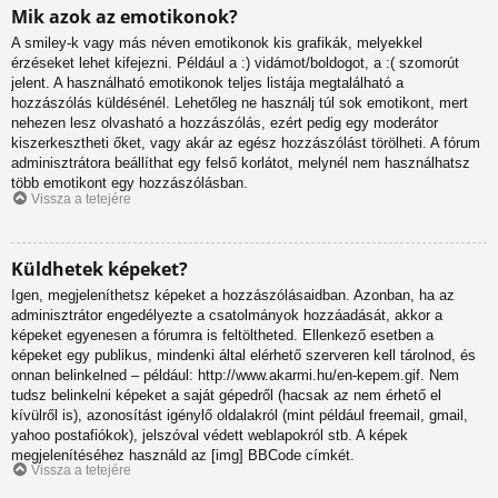
Mik azok az emotikonok?
A smiley-k vagy más néven emotikonok kis grafikák, melyekkel
érzéseket lehet kifejezni. Például a :) vidámot/boldogot, a :( szomorút
jelent. A használható emotikonok teljes listája megtalálható a
hozzászólás küldésénél. Lehetőleg ne használj túl sok emotikont, mert
nehezen lesz olvasható a hozzászólás, ezért pedig egy moderátor
kiszerkesztheti őket, vagy akár az egész hozzászólást törölheti. A fórum
adminisztrátora beállíthat egy felső korlátot, melynél nem használhatsz
több emotikont egy hozzászólásban.
Vissza a tetejére
Küldhetek képeket?
Igen, megjeleníthetsz képeket a hozzászólásaidban. Azonban, ha az
adminisztrátor engedélyezte a csatolmányok hozzáadását, akkor a
képeket egyenesen a fórumra is feltöltheted. Ellenkező esetben a
képeket egy publikus, mindenki által elérhető szerveren kell tárolnod, és
onnan belinkelned – például: http://www.akarmi.hu/en-kepem.gif. Nem
tudsz belinkelni képeket a saját gépedről (hacsak az nem érhető el
kívülről is), azonosítást igénylő oldalakról (mint például freemail, gmail,
yahoo postafiókok), jelszóval védett weblapokról stb. A képek
megjelenítéséhez használd az [img] BBCode címkét.
Vissza a tetejére