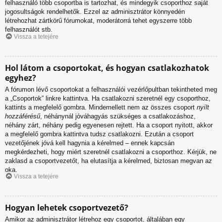
felhasználó több csoportba is tartozhat, és mindegyik csoporthoz saját
jogosultságok rendelhetők. Ezzel az adminisztrátor könnyedén
létrehozhat zártkörű fórumokat, moderátorrá tehet egyszerre több
felhasználót stb.
Vissza a tetejére
Hol látom a csoportokat, és hogyan csatlakozhatok
egyhez?
A fórumon lévő csoportokat a felhasználói vezérlőpultban tekintheted meg
a „Csoportok” linkre kattintva. Ha csatlakozni szeretnél egy csoporthoz,
kattints a megfelelő gombra. Mindemellett nem az összes csoport
nyílt
hozzáférésű
, néhánynál jóváhagyás szükséges a csatlakozáshoz,
néhány zárt, néhány pedig egyenesen rejtett. Ha a csoport nyitott, akkor
a megfelelő gombra kattintva tudsz csatlakozni. Ezután a csoport
vezetőjének jóvá kell hagynia a kérelmed – ennek kapcsán
megkérdezheti, hogy miért szeretnél csatlakozni a csoporthoz. Kérjük, ne
zaklasd a csoportvezetőt, ha elutasítja a kérelmed, biztosan megvan az
oka.
Vissza a tetejére
Hogyan lehetek csoportvezető?
Amikor az adminisztrátor létrehoz egy csoportot, általában egy