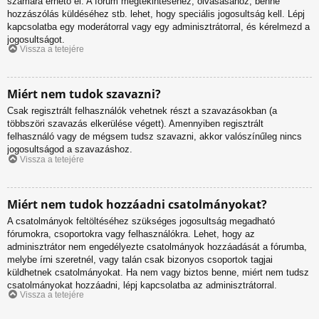
számára érhető el. A fórum megtekintéséhez, olvasásához, benne
hozzászólás küldéséhez stb. lehet, hogy speciális jogosultság kell. Lépj
kapcsolatba egy moderátorral vagy egy adminisztrátorral, és kérelmezd a
jogosultságot.
Vissza a tetejére
Miért nem tudok szavazni?
Csak regisztrált felhasználók vehetnek részt a szavazásokban (a
többszöri szavazás elkerülése végett). Amennyiben regisztrált
felhasználó vagy de mégsem tudsz szavazni, akkor valószínűleg nincs
jogosultságod a szavazáshoz.
Vissza a tetejére
Miért nem tudok hozzáadni csatolmányokat?
A csatolmányok feltöltéséhez szükséges jogosultság megadható
fórumokra, csoportokra vagy felhasználókra. Lehet, hogy az
adminisztrátor nem engedélyezte csatolmányok hozzáadását a fórumba,
melybe írni szeretnél, vagy talán csak bizonyos csoportok tagjai
küldhetnek csatolmányokat. Ha nem vagy biztos benne, miért nem tudsz
csatolmányokat hozzáadni, lépj kapcsolatba az adminisztrátorral.
Vissza a tetejére