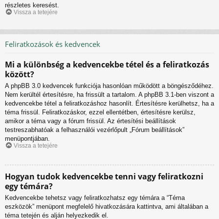
részletes keresést.
Vissza a tetejére
Feliratkozások és kedvencek
Mi a különbség a kedvencekbe tétel és a feliratkozás
között?
A phpBB 3.0 kedvencek funkciója hasonlóan működött a böngésződéhez.
Nem kerültél értesítésre, ha frissült a tartalom. A phpBB 3.1-ben viszont a
kedvencekbe tétel a feliratkozáshoz hasonlít. Értesítésre kerülhetsz, ha a
téma frissül. Feliratkozáskor, ezzel ellentétben, értesítésre kerülsz,
amikor a téma vagy a fórum frissül. Az értesítési beállítások
testreszabhatóak a felhasználói vezérlőpult „Fórum beállítások”
menüpontjában.
Vissza a tetejére
Hogyan tudok kedvencekbe tenni vagy feliratkozni
egy témára?
Kedvencekbe tehetsz vagy feliratkozhatsz egy témára a “Téma
eszközök” menüpont megfelelő hivatkozására kattintva, ami általában a
téma tetején és alján helyezkedik el.