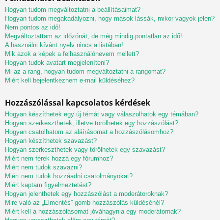
Hogyan tudom megváltoztatni a beállításaimat?
Hogyan tudom megakadályozni, hogy mások lássák, mikor vagyok jelen?
Nem pontos az idő!
Megváltoztattam az időzónát, de még mindig pontatlan az idő!
A használni kívánt nyelv nincs a listában!
Mik azok a képek a felhasználónevem mellett?
Hogyan tudok avatart megjeleníteni?
Mi az a rang, hogyan tudom megváltoztatni a rangomat?
Miért kell bejelentkeznem e-mail küldéséhez?
Hozzászólással kapcsolatos kérdések
Hogyan készíthetek egy új témát vagy válaszolhatok egy témában?
Hogyan szerkeszthetek, illetve törölhetek egy hozzászólást?
Hogyan csatolhatom az aláírásomat a hozzászólásomhoz?
Hogyan készíthetek szavazást?
Hogyan szerkeszthetek vagy törölhetek egy szavazást?
Miért nem férek hozzá egy fórumhoz?
Miért nem tudok szavazni?
Miért nem tudok hozzáadni csatolmányokat?
Miért kaptam figyelmeztetést?
Hogyan jelenthetek egy hozzászólást a moderátoroknak?
Mire való az „Elmentés” gomb hozzászólás küldésénél?
Miért kell a hozzászólásomat jóváhagynia egy moderátornak?