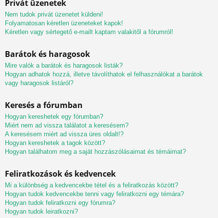
Privát üzenetek
Nem tudok privát üzenetet küldeni!
Folyamatosan kéretlen üzeneteket kapok!
Kéretlen vagy sértegető e-mailt kaptam valakitől a fórumról!
Barátok és haragosok
Mire valók a barátok és haragosok listák?
Hogyan adhatok hozzá, illetve távolíthatok el felhasználókat a barátok
vagy haragosok listáról?
Keresés a fórumban
Hogyan kereshetek egy fórumban?
Miért nem ad vissza találatot a keresésem?
A keresésem miért ad vissza üres oldalt!?
Hogyan kereshetek a tagok között?
Hogyan találhatom meg a saját hozzászólásaimat és témáimat?
Feliratkozások és kedvencek
Mi a különbség a kedvencekbe tétel és a feliratkozás között?
Hogyan tudok kedvencekbe tenni vagy feliratkozni egy témára?
Hogyan tudok feliratkozni egy fórumra?
Hogyan tudok leiratkozni?