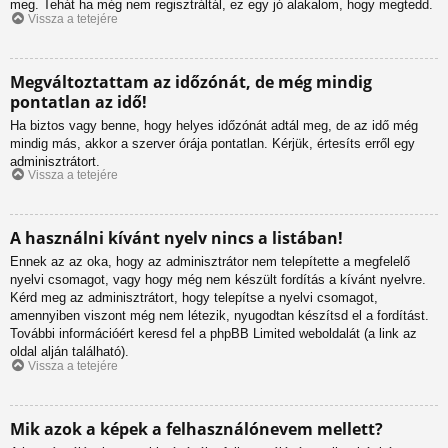
meg. Tehát ha még nem regisztráltál, ez egy jó alakalom, hogy megtedd.
Vissza a tetejére
Megváltoztattam az időzónát, de még mindig
pontatlan az idő!
Ha biztos vagy benne, hogy helyes időzónát adtál meg, de az idő még
mindig más, akkor a szerver órája pontatlan. Kérjük, értesíts erről egy
adminisztrátort.
Vissza a tetejére
A használni kívánt nyelv nincs a listában!
Ennek az az oka, hogy az adminisztrátor nem telepítette a megfelelő
nyelvi csomagot, vagy hogy még nem készült fordítás a kívánt nyelvre.
Kérd meg az adminisztrátort, hogy telepítse a nyelvi csomagot,
amennyiben viszont még nem létezik, nyugodtan készítsd el a fordítást.
További információért keresd fel a phpBB Limited weboldalát (a link az
oldal alján található).
Vissza a tetejére
Mik azok a képek a felhasználónevem mellett?