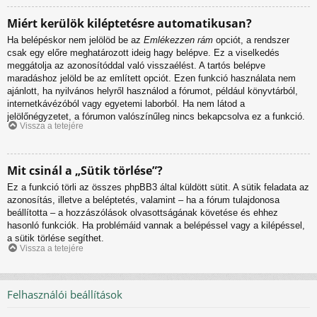
Miért kerülök kiléptetésre automatikusan?
Ha belépéskor nem jelölöd be az
Emlékezzen rám
opciót, a rendszer
csak egy előre meghatározott ideig hagy belépve. Ez a viselkedés
meggátolja az azonosítóddal való visszaélést. A tartós belépve
maradáshoz jelöld be az említett opciót. Ezen funkció használata nem
ajánlott, ha nyilvános helyről használod a fórumot, például könyvtárból,
internetkávézóból vagy egyetemi laborból. Ha nem látod a
jelölőnégyzetet, a fórumon valószínűleg nincs bekapcsolva ez a funkció.
Vissza a tetejére
Mit csinál a „Sütik törlése”?
Ez a funkció törli az összes phpBB3 által küldött sütit. A sütik feladata az
azonosítás, illetve a beléptetés, valamint – ha a fórum tulajdonosa
beállította – a hozzászólások olvasottságának követése és ehhez
hasonló funkciók. Ha problémáid vannak a belépéssel vagy a kilépéssel,
a sütik törlése segíthet.
Vissza a tetejére
Felhasználói beállítások