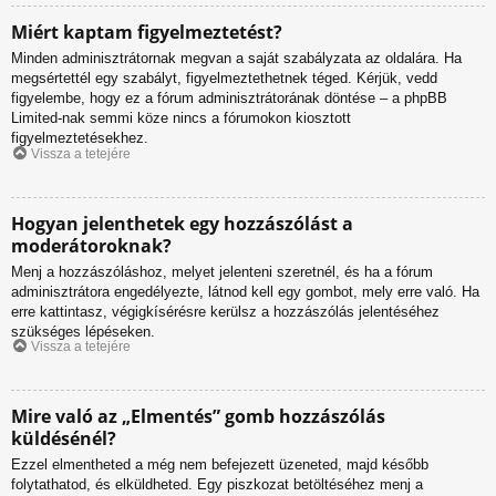
Miért kaptam figyelmeztetést?
Minden adminisztrátornak megvan a saját szabályzata az oldalára. Ha
megsértettél egy szabályt, figyelmeztethetnek téged. Kérjük, vedd
figyelembe, hogy ez a fórum adminisztrátorának döntése – a phpBB
Limited-nak semmi köze nincs a fórumokon kiosztott
figyelmeztetésekhez.
Vissza a tetejére
Hogyan jelenthetek egy hozzászólást a
moderátoroknak?
Menj a hozzászóláshoz, melyet jelenteni szeretnél, és ha a fórum
adminisztrátora engedélyezte, látnod kell egy gombot, mely erre való. Ha
erre kattintasz, végigkísérésre kerülsz a hozzászólás jelentéséhez
szükséges lépéseken.
Vissza a tetejére
Mire való az „Elmentés” gomb hozzászólás
küldésénél?
Ezzel elmentheted a még nem befejezett üzeneted, majd később
folytathatod, és elküldheted. Egy piszkozat betöltéséhez menj a