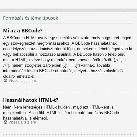
Formázás és téma típusok
Mi az a BBCode?
A BBCode a HTML nyelv egy speciális változata, mely nagy teret enged
egy szövegrészlet megformázásához. A BBCode használatának
engedélyezése az adminisztrátortól függ, de neked is lehetőséged van ki-
vagy bekapcsolni a hozzászólásaidnál. A BBCode hasonló felépítésű,
mint a HTML, kivéve hogy a címkék nem kacsacsőrök között („<” , ill.
„>”), hanem szögletes zárójelben („[”, ill. „]”) vannak. További
információért lásd a BBCode útmutatót, melyet a hozzászólásküldő
oldalról érhetsz el.
Vissza a tetejére
Használhatok HTML-t?
Nem. Nem lehetséges HTML-t küldeni, majd azt HTML-ként is
megjeleníteni. A legtöbb HTML-lel létrehozható formázás BBCode
használatával is elérhető.
Vissza a tetejére