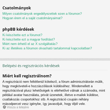
Csatolmányok
Milyen csatolmányok engedélyezettek ezen a fórumon?
Hogyan érem el a saját csatolmányaimat?
phpBB kérdések
Ki készítette ezt a fórumot?
Ki készítette ezt a magyar fordítást?
Miért nem érhető el az X szolgáltatás?
Ki az illetékes a fórumon olvasható tartalommal kapcsolatban?
Belépési és regisztrációs kérdések
Miért kell regisztrálnom?
A regisztráció nem feltétlenül kötelező, a fórum adminisztrátorán múlik,
hogy megköveteli-e hozzászólások küldéséhez. Mindemellett a
regisztrációval plusz lehetőségek is elérhetővé válnak a számodra, mint
például avatar használata, privát üzenetek, illetve e-mailek küldése,
csatlakozás csoportokhoz stb. A regisztráció csupán néhány
másodpercet vesz igénybe, így javasoljuk, hogy éljél vele.
Vissza a tetejére