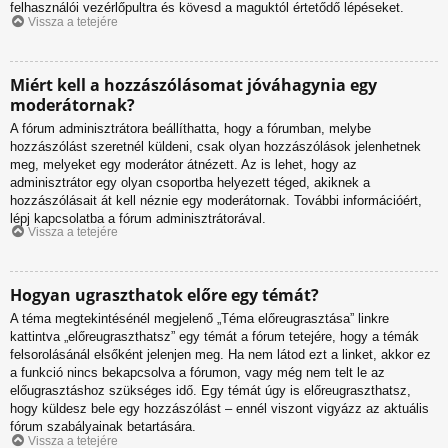
felhasználói vezérlőpultra és kövesd a maguktól értetődő lépéseket.
Vissza a tetejére
Miért kell a hozzászólásomat jóváhagynia egy
moderátornak?
A fórum adminisztrátora beállíthatta, hogy a fórumban, melybe
hozzászólást szeretnél küldeni, csak olyan hozzászólások jelenhetnek
meg, melyeket egy moderátor átnézett. Az is lehet, hogy az
adminisztrátor egy olyan csoportba helyezett téged, akiknek a
hozzászólásait át kell néznie egy moderátornak. További információért,
lépj kapcsolatba a fórum adminisztrátorával.
Vissza a tetejére
Hogyan ugraszthatok előre egy témát?
A téma megtekintésénél megjelenő „Téma előreugrasztása” linkre
kattintva „előreugraszthatsz” egy témát a fórum tetejére, hogy a témák
felsorolásánál elsőként jelenjen meg. Ha nem látod ezt a linket, akkor ez
a funkció nincs bekapcsolva a fórumon, vagy még nem telt le az
előugrasztáshoz szükséges idő. Egy témát úgy is előreugraszthatsz,
hogy küldesz bele egy hozzászólást – ennél viszont vigyázz az aktuális
fórum szabályainak betartására.
Vissza a tetejére