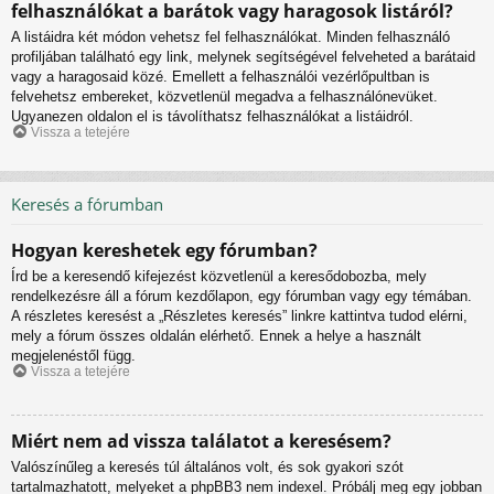
felhasználókat a barátok vagy haragosok listáról?
A listáidra két módon vehetsz fel felhasználókat. Minden felhasználó
profiljában található egy link, melynek segítségével felveheted a barátaid
vagy a haragosaid közé. Emellett a felhasználói vezérlőpultban is
felvehetsz embereket, közvetlenül megadva a felhasználónevüket.
Ugyanezen oldalon el is távolíthatsz felhasználókat a listáidról.
Vissza a tetejére
Keresés a fórumban
Hogyan kereshetek egy fórumban?
Írd be a keresendő kifejezést közvetlenül a keresődobozba, mely
rendelkezésre áll a fórum kezdőlapon, egy fórumban vagy egy témában.
A részletes keresést a „Részletes keresés” linkre kattintva tudod elérni,
mely a fórum összes oldalán elérhető. Ennek a helye a használt
megjelenéstől függ.
Vissza a tetejére
Miért nem ad vissza találatot a keresésem?
Valószínűleg a keresés túl általános volt, és sok gyakori szót
tartalmazhatott, melyeket a phpBB3 nem indexel. Próbálj meg egy jobban