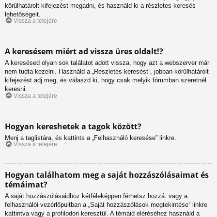
körülhatárolt kifejezést megadni, és használd ki a részletes keresés
lehetőségeit.
Vissza a tetejére
A keresésem miért ad vissza üres oldalt!?
A keresésed olyan sok találatot adott vissza, hogy azt a webszerver már
nem tudta kezelni. Használd a „Részletes keresést”, jobban körülhatárolt
kifejezést adj meg, és válaszd ki, hogy csak melyik fórumban szeretnél
keresni.
Vissza a tetejére
Hogyan kereshetek a tagok között?
Menj a taglistára, és kattints a „Felhasználó keresése” linkre.
Vissza a tetejére
Hogyan találhatom meg a saját hozzászólásaimat és
témáimat?
A saját hozzászólásaidhoz kétféleképpen férhetsz hozzá: vagy a
felhasználói vezérlőpultban a „Saját hozzászólások megtekintése” linkre
kattintva vagy a profilodon keresztül. A témáid eléréséhez használd a