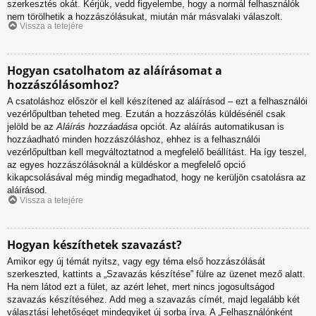
szerkesztés okát. Kérjük, vedd figyelembe, hogy a normál felhasználók
nem törölhetik a hozzászólásukat, miután már másvalaki válaszolt.
Vissza a tetejére
Hogyan csatolhatom az aláírásomat a
hozzászólásomhoz?
A csatoláshoz először el kell készítened az aláírásod – ezt a felhasználói
vezérlőpultban teheted meg. Ezután a hozzászólás küldésénél csak
jelöld be az
Aláírás hozzáadása
opciót. Az aláírás automatikusan is
hozzáadható minden hozzászóláshoz, ehhez is a felhasználói
vezérlőpultban kell megváltoztatnod a megfelelő beállítást. Ha így teszel,
az egyes hozzászólásoknál a küldéskor a megfelelő opció
kikapcsolásával még mindig megadhatod, hogy ne kerüljön csatolásra az
aláírásod.
Vissza a tetejére
Hogyan készíthetek szavazást?
Amikor egy új témát nyitsz, vagy egy téma első hozzászólását
szerkeszted, kattints a „Szavazás készítése” fülre az üzenet mező alatt.
Ha nem látod ezt a fület, az azért lehet, mert nincs jogosultságod
szavazás készítéséhez. Add meg a szavazás címét, majd legalább két
választási lehetőséget mindegyiket új sorba írva. A „Felhasználónként