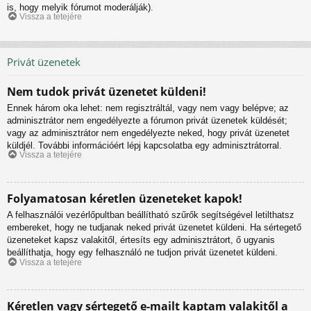
is, hogy melyik fórumot moderálják).
Vissza a tetejére
Privát üzenetek
Nem tudok privát üzenetet küldeni!
Ennek három oka lehet: nem regisztráltál, vagy nem vagy belépve; az
adminisztrátor nem engedélyezte a fórumon privát üzenetek küldését;
vagy az adminisztrátor nem engedélyezte neked, hogy privát üzenetet
küldjél. További információért lépj kapcsolatba egy adminisztrátorral.
Vissza a tetejére
Folyamatosan kéretlen üzeneteket kapok!
A felhasználói vezérlőpultban beállítható szűrők segítségével letilthatsz
embereket, hogy ne tudjanak neked privát üzenetet küldeni. Ha sértegető
üzeneteket kapsz valakitől, értesíts egy adminisztrátort, ő ugyanis
beállíthatja, hogy egy felhasználó ne tudjon privát üzenetet küldeni.
Vissza a tetejére
Kéretlen vagy sértegető e-mailt kaptam valakitől a