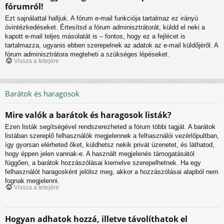
fórumról!
Ezt sajnálattal halljuk. A fórum e-mail funkciója tartalmaz ez irányú
óvintézkedéseket. Értesítsd a fórum adminisztrátorát, küldd el neki a
kapott e-mail teljes másolatát is – fontos, hogy ez a fejlécet is
tartalmazza, ugyanis ebben szerepelnek az adatok az e-mail küldőjéről. A
fórum adminisztrátora megteheti a szükséges lépéseket.
Vissza a tetejére
Barátok és haragosok
Mire valók a barátok és haragosok listák?
Ezen listák segítségével rendszerezheted a fórum többi tagját. A barátok
listában szereplő felhasználók megjelennek a felhasználói vezérlőpultban,
így gyorsan elérheted őket, küldhetsz nekik privát üzenetet, és láthatod,
hogy éppen jelen vannak-e. A használt megjelenés támogatásától
függően, a barátok hozzászólásai kiemelve szerepelhetnek. Ha egy
felhasználót haragosként jelölsz meg, akkor a hozzászólásai alapból nem
fognak megjelenni.
Vissza a tetejére
Hogyan adhatok hozzá, illetve távolíthatok el