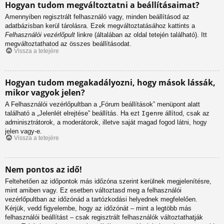
Hogyan tudom megváltoztatni a beállításaimat?
Amennyiben regisztrált felhasználó vagy, minden beállításod az
adatbázisban kerül tárolásra. Ezek megváltoztatásához kattints a
Felhasználói vezérlőpult
linkre (általában az oldal tetején található). Itt
megváltoztathatod az összes beállításodat.
Vissza a tetejére
Hogyan tudom megakadályozni, hogy mások lássák,
mikor vagyok jelen?
A Felhasználói vezérlőpultban a „Fórum beállítások” menüpont alatt
található a „Jelenlét elrejtése” beállítás. Ha ezt
Igen
re állítod, csak az
adminisztrátorok, a moderátorok, illetve saját magad fogod látni, hogy
jelen vagy-e.
Vissza a tetejére
Nem pontos az idő!
Feltehetően az időpontok más időzóna szerint kerülnek megjelenítésre,
mint amiben vagy. Ez esetben változtasd meg a felhasználói
vezérlőpultban az időzónád a tartózkodási helyednek megfelelően.
Kérjük, vedd figyelembe, hogy az időzónát – mint a legtöbb más
felhasználói beállítást – csak regisztrált felhasználók változtathatják