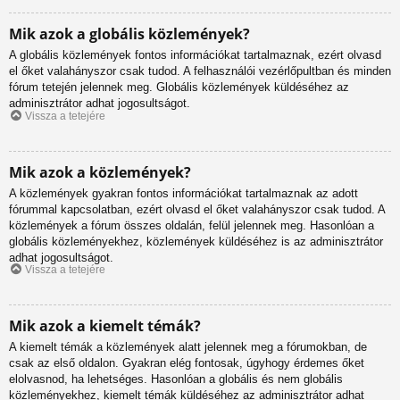
Mik azok a globális közlemények?
A globális közlemények fontos információkat tartalmaznak, ezért olvasd
el őket valahányszor csak tudod. A felhasználói vezérlőpultban és minden
fórum tetején jelennek meg. Globális közlemények küldéséhez az
adminisztrátor adhat jogosultságot.
Vissza a tetejére
Mik azok a közlemények?
A közlemények gyakran fontos információkat tartalmaznak az adott
fórummal kapcsolatban, ezért olvasd el őket valahányszor csak tudod. A
közlemények a fórum összes oldalán, felül jelennek meg. Hasonlóan a
globális közleményekhez, közlemények küldéséhez is az adminisztrátor
adhat jogosultságot.
Vissza a tetejére
Mik azok a kiemelt témák?
A kiemelt témák a közlemények alatt jelennek meg a fórumokban, de
csak az első oldalon. Gyakran elég fontosak, úgyhogy érdemes őket
elolvasnod, ha lehetséges. Hasonlóan a globális és nem globális
közleményekhez, kiemelt témák küldéséhez az adminisztrátor adhat