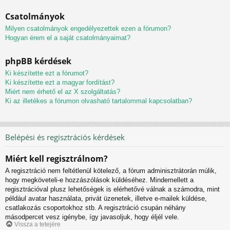
Csatolmányok
Milyen csatolmányok engedélyezettek ezen a fórumon?
Hogyan érem el a saját csatolmányaimat?
phpBB kérdések
Ki készítette ezt a fórumot?
Ki készítette ezt a magyar fordítást?
Miért nem érhető el az X szolgáltatás?
Ki az illetékes a fórumon olvasható tartalommal kapcsolatban?
Belépési és regisztrációs kérdések
Miért kell regisztrálnom?
A regisztráció nem feltétlenül kötelező, a fórum adminisztrátorán múlik,
hogy megköveteli-e hozzászólások küldéséhez. Mindemellett a
regisztrációval plusz lehetőségek is elérhetővé válnak a számodra, mint
például avatar használata, privát üzenetek, illetve e-mailek küldése,
csatlakozás csoportokhoz stb. A regisztráció csupán néhány
másodpercet vesz igénybe, így javasoljuk, hogy éljél vele.
Vissza a tetejére