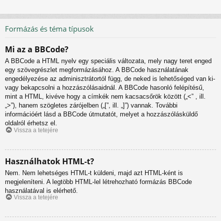
Formázás és téma típusok
Mi az a BBCode?
A BBCode a HTML nyelv egy speciális változata, mely nagy teret enged
egy szövegrészlet megformázásához. A BBCode használatának
engedélyezése az adminisztrátortól függ, de neked is lehetőséged van ki-
vagy bekapcsolni a hozzászólásaidnál. A BBCode hasonló felépítésű,
mint a HTML, kivéve hogy a címkék nem kacsacsőrök között („<” , ill.
„>”), hanem szögletes zárójelben („[”, ill. „]”) vannak. További
információért lásd a BBCode útmutatót, melyet a hozzászólásküldő
oldalról érhetsz el.
Vissza a tetejére
Használhatok HTML-t?
Nem. Nem lehetséges HTML-t küldeni, majd azt HTML-ként is
megjeleníteni. A legtöbb HTML-lel létrehozható formázás BBCode
használatával is elérhető.
Vissza a tetejére