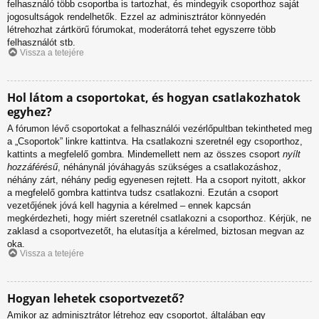
felhasználó több csoportba is tartozhat, és mindegyik csoporthoz saját
jogosultságok rendelhetők. Ezzel az adminisztrátor könnyedén
létrehozhat zártkörű fórumokat, moderátorrá tehet egyszerre több
felhasználót stb.
Vissza a tetejére
Hol látom a csoportokat, és hogyan csatlakozhatok
egyhez?
A fórumon lévő csoportokat a felhasználói vezérlőpultban tekintheted meg
a „Csoportok” linkre kattintva. Ha csatlakozni szeretnél egy csoporthoz,
kattints a megfelelő gombra. Mindemellett nem az összes csoport
nyílt
hozzáférésű
, néhánynál jóváhagyás szükséges a csatlakozáshoz,
néhány zárt, néhány pedig egyenesen rejtett. Ha a csoport nyitott, akkor
a megfelelő gombra kattintva tudsz csatlakozni. Ezután a csoport
vezetőjének jóvá kell hagynia a kérelmed – ennek kapcsán
megkérdezheti, hogy miért szeretnél csatlakozni a csoporthoz. Kérjük, ne
zaklasd a csoportvezetőt, ha elutasítja a kérelmed, biztosan megvan az
oka.
Vissza a tetejére
Hogyan lehetek csoportvezető?
Amikor az adminisztrátor létrehoz egy csoportot, általában egy