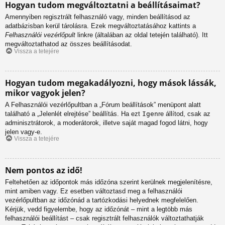
Hogyan tudom megváltoztatni a beállításaimat?
Amennyiben regisztrált felhasználó vagy, minden beállításod az
adatbázisban kerül tárolásra. Ezek megváltoztatásához kattints a
Felhasználói vezérlőpult
linkre (általában az oldal tetején található). Itt
megváltoztathatod az összes beállításodat.
Vissza a tetejére
Hogyan tudom megakadályozni, hogy mások lássák,
mikor vagyok jelen?
A Felhasználói vezérlőpultban a „Fórum beállítások” menüpont alatt
található a „Jelenlét elrejtése” beállítás. Ha ezt
Igen
re állítod, csak az
adminisztrátorok, a moderátorok, illetve saját magad fogod látni, hogy
jelen vagy-e.
Vissza a tetejére
Nem pontos az idő!
Feltehetően az időpontok más időzóna szerint kerülnek megjelenítésre,
mint amiben vagy. Ez esetben változtasd meg a felhasználói
vezérlőpultban az időzónád a tartózkodási helyednek megfelelően.
Kérjük, vedd figyelembe, hogy az időzónát – mint a legtöbb más
felhasználói beállítást – csak regisztrált felhasználók változtathatják