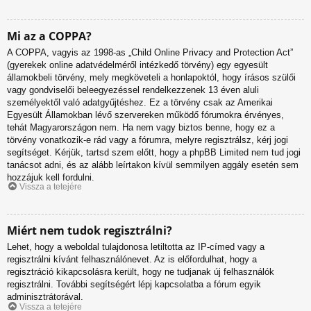
Mi az a COPPA?
A COPPA, vagyis az 1998-as „Child Online Privacy and Protection Act”
(gyerekek online adatvédelméről intézkedő törvény) egy egyesült
államokbeli törvény, mely megköveteli a honlapoktól, hogy írásos szülői
vagy gondviselői beleegyezéssel rendelkezzenek 13 éven aluli
személyektől való adatgyűjtéshez. Ez a törvény csak az Amerikai
Egyesült Államokban lévő szervereken működő fórumokra érvényes,
tehát Magyarországon nem. Ha nem vagy biztos benne, hogy ez a
törvény vonatkozik-e rád vagy a fórumra, melyre regisztrálsz, kérj jogi
segítséget. Kérjük, tartsd szem előtt, hogy a phpBB Limited nem tud jogi
tanácsot adni, és az alább leírtakon kívül semmilyen aggály esetén sem
hozzájuk kell fordulni.
Vissza a tetejére
Miért nem tudok regisztrálni?
Lehet, hogy a weboldal tulajdonosa letiltotta az IP-címed vagy a
regisztrálni kívánt felhasználónevet. Az is előfordulhat, hogy a
regisztráció kikapcsolásra került, hogy ne tudjanak új felhasználók
regisztrálni. További segítségért lépj kapcsolatba a fórum egyik
adminisztrátorával.
Vissza a tetejére