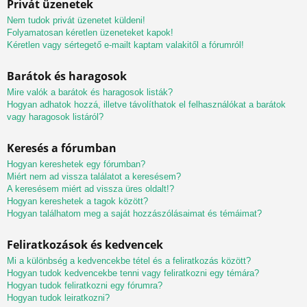
Privát üzenetek
Nem tudok privát üzenetet küldeni!
Folyamatosan kéretlen üzeneteket kapok!
Kéretlen vagy sértegető e-mailt kaptam valakitől a fórumról!
Barátok és haragosok
Mire valók a barátok és haragosok listák?
Hogyan adhatok hozzá, illetve távolíthatok el felhasználókat a barátok
vagy haragosok listáról?
Keresés a fórumban
Hogyan kereshetek egy fórumban?
Miért nem ad vissza találatot a keresésem?
A keresésem miért ad vissza üres oldalt!?
Hogyan kereshetek a tagok között?
Hogyan találhatom meg a saját hozzászólásaimat és témáimat?
Feliratkozások és kedvencek
Mi a különbség a kedvencekbe tétel és a feliratkozás között?
Hogyan tudok kedvencekbe tenni vagy feliratkozni egy témára?
Hogyan tudok feliratkozni egy fórumra?
Hogyan tudok leiratkozni?