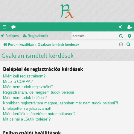
Kere
yo
Belépés
ór
Regisztráció
el
eg
K
rs
Fórum kezdőlap
u
Gyakran ismételt kérdések
ép
is
e
Gyakran ismételt kérdések
lin
m
és
ztr
r
ke
ok
ác
e
Belépési és regisztrációs kérdések
s
k
ió
Miért kell regisztrálnom?
é
Mi az a COPPA?
s
Miért nem tudok regisztrálni?
Regisztráltam, de mégsem tudok belépni
Miért nem tudok belépni?
Korábban regisztráltam magam, azonban már nem tudok belépni?!
Elfelejtettem a jelszavamat!
Miért kerülök kiléptetésre automatikusan?
Mit csinál a „Sütik törlése”?
Felhasználói beállítások