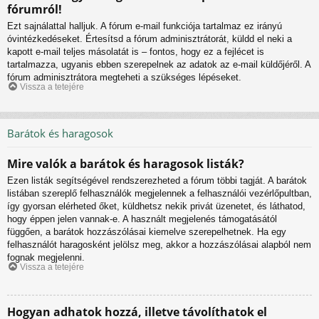
fórumról!
Ezt sajnálattal halljuk. A fórum e-mail funkciója tartalmaz ez irányú
óvintézkedéseket. Értesítsd a fórum adminisztrátorát, küldd el neki a
kapott e-mail teljes másolatát is – fontos, hogy ez a fejlécet is
tartalmazza, ugyanis ebben szerepelnek az adatok az e-mail küldőjéről. A
fórum adminisztrátora megteheti a szükséges lépéseket.
Vissza a tetejére
Barátok és haragosok
Mire valók a barátok és haragosok listák?
Ezen listák segítségével rendszerezheted a fórum többi tagját. A barátok
listában szereplő felhasználók megjelennek a felhasználói vezérlőpultban,
így gyorsan elérheted őket, küldhetsz nekik privát üzenetet, és láthatod,
hogy éppen jelen vannak-e. A használt megjelenés támogatásától
függően, a barátok hozzászólásai kiemelve szerepelhetnek. Ha egy
felhasználót haragosként jelölsz meg, akkor a hozzászólásai alapból nem
fognak megjelenni.
Vissza a tetejére
Hogyan adhatok hozzá, illetve távolíthatok el