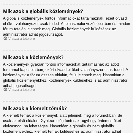
Mik azok a globális közlemények?
A globális közlemények fontos információkat tartalmaznak, ezért olvasd
el őket valahányszor csak tudod. A felhasználói vezérlőpultban és minden
fórum tetején jelennek meg. Globális közlemények küldéséhez az
adminisztrátor adhat jogosultságot.
Vissza a tetejére
Mik azok a közlemények?
A közlemények gyakran fontos információkat tartalmaznak az adott
fórummal kapcsolatban, ezért olvasd el őket valahányszor csak tudod. A
közlemények a fórum összes oldalán, felül jelennek meg. Hasonlóan a
globális közleményekhez, közlemények küldéséhez is az adminisztrátor
adhat jogosultságot.
Vissza a tetejére
Mik azok a kiemelt témák?
A kiemelt témák a közlemények alatt jelennek meg a fórumokban, de
csak az első oldalon. Gyakran elég fontosak, úgyhogy érdemes őket
elolvasnod, ha lehetséges. Hasonlóan a globális és nem globális
közleményekhez, kiemelt témák küldéséhez az adminisztrátor adhat