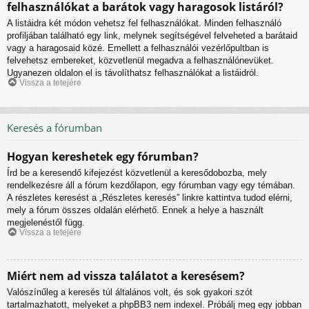
felhasználókat a barátok vagy haragosok listáról?
A listáidra két módon vehetsz fel felhasználókat. Minden felhasználó
profiljában található egy link, melynek segítségével felveheted a barátaid
vagy a haragosaid közé. Emellett a felhasználói vezérlőpultban is
felvehetsz embereket, közvetlenül megadva a felhasználónevüket.
Ugyanezen oldalon el is távolíthatsz felhasználókat a listáidról.
Vissza a tetejére
Keresés a fórumban
Hogyan kereshetek egy fórumban?
Írd be a keresendő kifejezést közvetlenül a keresődobozba, mely
rendelkezésre áll a fórum kezdőlapon, egy fórumban vagy egy témában.
A részletes keresést a „Részletes keresés” linkre kattintva tudod elérni,
mely a fórum összes oldalán elérhető. Ennek a helye a használt
megjelenéstől függ.
Vissza a tetejére
Miért nem ad vissza találatot a keresésem?
Valószínűleg a keresés túl általános volt, és sok gyakori szót
tartalmazhatott, melyeket a phpBB3 nem indexel. Próbálj meg egy jobban