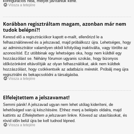
konfigurációs hiba, melyet javítaniuk kéne.
Vissza a tetejére
Korábban regisztráltam magam, azonban már nem
tudok belépni?!
Keresd elő a regisztrációkor kapott e-mailt, ellenőrizd le a
felhasználóneved és a jelszavad, majd próbálkozz újra. Lehetséges, hogy
az adminisztrátor valamilyen okból kifolyólag inaktiválta, vagy törölte az
azonosítód. Ez utóbbinak egy lehetséges oka, hogy nem küldtél egy
hozzászólást se. Néhány fórumon ugyanis szokás, hogy bizonyos
időközönként eltávolítják az olyan felhasználókat, akik nem küldtek
hozzászólást, hogy csökkentsék az adatbázis méretét. Próbálj meg újra
regisztrálni és bekapcsolódni a társalgásba.
Vissza a tetejére
Elfelejtettem a jelszavamat!
Semmi pánik! A jelszavad ugyan nem lehet utólag kideríteni, de
lehetőséged van új készítésére. Ehhez menj a belépés oldalra, majd
kattints az
Elfelejtettem a jelszavam
linkre. Kövesd az utasításokat, és
rövid időn belül újra be kell tudnod lépned.
Vissza a tetejére