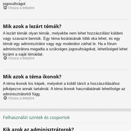
jogosultságot.
Vissza a tetejére
Mik azok a lezárt témák?
A lezárt témák olyan témák, melyekbe nem lehet hozzászólást küldeni
vagy szavazni bennük. Egy téma lezárásának több oka lehet, és egy
témát egy adminisztrátor vagy egy moderátor zárhat le. Ha a fórum
adminisztrátora megadta a szükséges jogosultságokat, lehetőséged lehet
lezárni a saját témáidat.
Vissza a tetejére
Mik azok a téma ikonok?
A téma ikonok kis képek, melyeket a küldő társít a hozzászólásához
jelképezve annak tartalmát. A téma ikonok használatának lehetősége az
adminisztrátortól függ.
Vissza a tetejére
Felhasználói szintek és csoportok
Kik azok az adminisztrátorok?