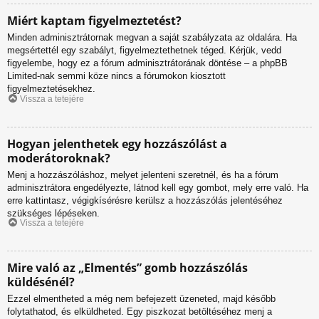
Miért kaptam figyelmeztetést?
Minden adminisztrátornak megvan a saját szabályzata az oldalára. Ha
megsértettél egy szabályt, figyelmeztethetnek téged. Kérjük, vedd
figyelembe, hogy ez a fórum adminisztrátorának döntése – a phpBB
Limited-nak semmi köze nincs a fórumokon kiosztott
figyelmeztetésekhez.
Vissza a tetejére
Hogyan jelenthetek egy hozzászólást a
moderátoroknak?
Menj a hozzászóláshoz, melyet jelenteni szeretnél, és ha a fórum
adminisztrátora engedélyezte, látnod kell egy gombot, mely erre való. Ha
erre kattintasz, végigkísérésre kerülsz a hozzászólás jelentéséhez
szükséges lépéseken.
Vissza a tetejére
Mire való az „Elmentés” gomb hozzászólás
küldésénél?
Ezzel elmentheted a még nem befejezett üzeneted, majd később
folytathatod, és elküldheted. Egy piszkozat betöltéséhez menj a