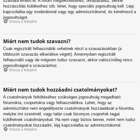
számára érhető el. A fórum megtekintéséhez, olvasásához, benne
hozzászólás küldéséhez stb. lehet, hogy speciális jogosultság kell. Lépj
kapcsolatba egy moderátorral vagy egy adminisztrátorral, és kérelmezd a
jogosultságot.
Vissza a tetejére
Miért nem tudok szavazni?
Csak regisztrált felhasználók vehetnek részt a szavazásokban (a
többszöri szavazás elkerülése végett). Amennyiben regisztrált
felhasználó vagy de mégsem tudsz szavazni, akkor valószínűleg nincs
jogosultságod a szavazáshoz.
Vissza a tetejére
Miért nem tudok hozzáadni csatolmányokat?
A csatolmányok feltöltéséhez szükséges jogosultság megadható
fórumokra, csoportokra vagy felhasználókra. Lehet, hogy az
adminisztrátor nem engedélyezte csatolmányok hozzáadását a fórumba,
melybe írni szeretnél, vagy talán csak bizonyos csoportok tagjai
küldhetnek csatolmányokat. Ha nem vagy biztos benne, miért nem tudsz
csatolmányokat hozzáadni, lépj kapcsolatba az adminisztrátorral.
Vissza a tetejére