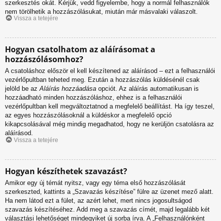
szerkesztés okát. Kérjük, vedd figyelembe, hogy a normál felhasználók
nem törölhetik a hozzászólásukat, miután már másvalaki válaszolt.
Vissza a tetejére
Hogyan csatolhatom az aláírásomat a
hozzászólásomhoz?
A csatoláshoz először el kell készítened az aláírásod – ezt a felhasználói
vezérlőpultban teheted meg. Ezután a hozzászólás küldésénél csak
jelöld be az
Aláírás hozzáadása
opciót. Az aláírás automatikusan is
hozzáadható minden hozzászóláshoz, ehhez is a felhasználói
vezérlőpultban kell megváltoztatnod a megfelelő beállítást. Ha így teszel,
az egyes hozzászólásoknál a küldéskor a megfelelő opció
kikapcsolásával még mindig megadhatod, hogy ne kerüljön csatolásra az
aláírásod.
Vissza a tetejére
Hogyan készíthetek szavazást?
Amikor egy új témát nyitsz, vagy egy téma első hozzászólását
szerkeszted, kattints a „Szavazás készítése” fülre az üzenet mező alatt.
Ha nem látod ezt a fület, az azért lehet, mert nincs jogosultságod
szavazás készítéséhez. Add meg a szavazás címét, majd legalább két
választási lehetőséget mindegyiket új sorba írva. A „Felhasználónként