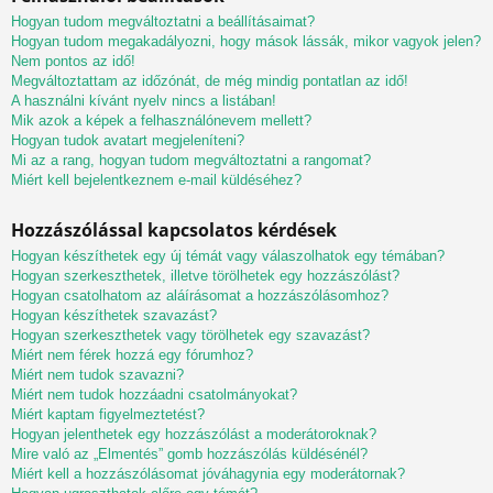
Hogyan tudom megváltoztatni a beállításaimat?
Hogyan tudom megakadályozni, hogy mások lássák, mikor vagyok jelen?
Nem pontos az idő!
Megváltoztattam az időzónát, de még mindig pontatlan az idő!
A használni kívánt nyelv nincs a listában!
Mik azok a képek a felhasználónevem mellett?
Hogyan tudok avatart megjeleníteni?
Mi az a rang, hogyan tudom megváltoztatni a rangomat?
Miért kell bejelentkeznem e-mail küldéséhez?
Hozzászólással kapcsolatos kérdések
Hogyan készíthetek egy új témát vagy válaszolhatok egy témában?
Hogyan szerkeszthetek, illetve törölhetek egy hozzászólást?
Hogyan csatolhatom az aláírásomat a hozzászólásomhoz?
Hogyan készíthetek szavazást?
Hogyan szerkeszthetek vagy törölhetek egy szavazást?
Miért nem férek hozzá egy fórumhoz?
Miért nem tudok szavazni?
Miért nem tudok hozzáadni csatolmányokat?
Miért kaptam figyelmeztetést?
Hogyan jelenthetek egy hozzászólást a moderátoroknak?
Mire való az „Elmentés” gomb hozzászólás küldésénél?
Miért kell a hozzászólásomat jóváhagynia egy moderátornak?