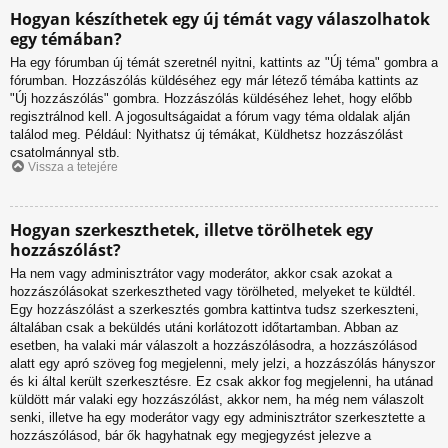
Hogyan készíthetek egy új témát vagy válaszolhatok
egy témában?
Ha egy fórumban új témát szeretnél nyitni, kattints az "Új téma" gombra a
fórumban. Hozzászólás küldéséhez egy már létező témába kattints az
"Új hozzászólás" gombra. Hozzászólás küldéséhez lehet, hogy előbb
regisztrálnod kell. A jogosultságaidat a fórum vagy téma oldalak alján
találod meg. Például: Nyithatsz új témákat, Küldhetsz hozzászólást
csatolmánnyal stb.
Vissza a tetejére
Hogyan szerkeszthetek, illetve törölhetek egy
hozzászólást?
Ha nem vagy adminisztrátor vagy moderátor, akkor csak azokat a
hozzászólásokat szerkesztheted vagy törölheted, melyeket te küldtél.
Egy hozzászólást a szerkesztés gombra kattintva tudsz szerkeszteni,
általában csak a beküldés utáni korlátozott időtartamban. Abban az
esetben, ha valaki már válaszolt a hozzászólásodra, a hozzászólásod
alatt egy apró szöveg fog megjelenni, mely jelzi, a hozzászólás hányszor
és ki által került szerkesztésre. Ez csak akkor fog megjelenni, ha utánad
küldött már valaki egy hozzászólást, akkor nem, ha még nem válaszolt
senki, illetve ha egy moderátor vagy egy adminisztrátor szerkesztette a
hozzászólásod, bár ők hagyhatnak egy megjegyzést jelezve a