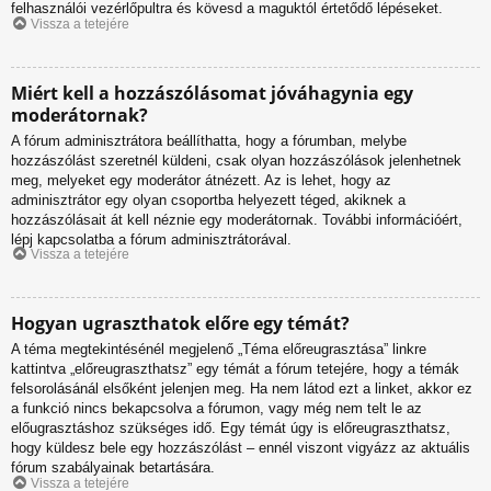
felhasználói vezérlőpultra és kövesd a maguktól értetődő lépéseket.
Vissza a tetejére
Miért kell a hozzászólásomat jóváhagynia egy
moderátornak?
A fórum adminisztrátora beállíthatta, hogy a fórumban, melybe
hozzászólást szeretnél küldeni, csak olyan hozzászólások jelenhetnek
meg, melyeket egy moderátor átnézett. Az is lehet, hogy az
adminisztrátor egy olyan csoportba helyezett téged, akiknek a
hozzászólásait át kell néznie egy moderátornak. További információért,
lépj kapcsolatba a fórum adminisztrátorával.
Vissza a tetejére
Hogyan ugraszthatok előre egy témát?
A téma megtekintésénél megjelenő „Téma előreugrasztása” linkre
kattintva „előreugraszthatsz” egy témát a fórum tetejére, hogy a témák
felsorolásánál elsőként jelenjen meg. Ha nem látod ezt a linket, akkor ez
a funkció nincs bekapcsolva a fórumon, vagy még nem telt le az
előugrasztáshoz szükséges idő. Egy témát úgy is előreugraszthatsz,
hogy küldesz bele egy hozzászólást – ennél viszont vigyázz az aktuális
fórum szabályainak betartására.
Vissza a tetejére