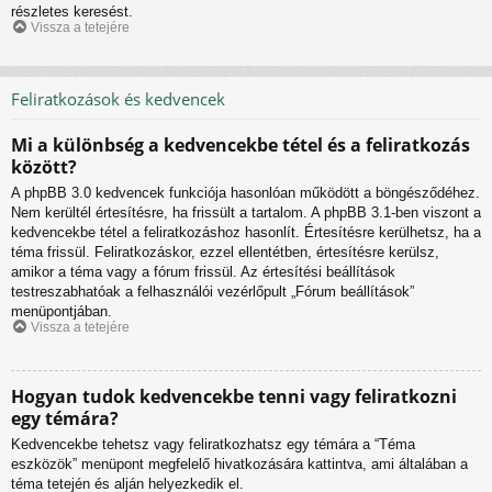
részletes keresést.
Vissza a tetejére
Feliratkozások és kedvencek
Mi a különbség a kedvencekbe tétel és a feliratkozás
között?
A phpBB 3.0 kedvencek funkciója hasonlóan működött a böngésződéhez.
Nem kerültél értesítésre, ha frissült a tartalom. A phpBB 3.1-ben viszont a
kedvencekbe tétel a feliratkozáshoz hasonlít. Értesítésre kerülhetsz, ha a
téma frissül. Feliratkozáskor, ezzel ellentétben, értesítésre kerülsz,
amikor a téma vagy a fórum frissül. Az értesítési beállítások
testreszabhatóak a felhasználói vezérlőpult „Fórum beállítások”
menüpontjában.
Vissza a tetejére
Hogyan tudok kedvencekbe tenni vagy feliratkozni
egy témára?
Kedvencekbe tehetsz vagy feliratkozhatsz egy témára a “Téma
eszközök” menüpont megfelelő hivatkozására kattintva, ami általában a
téma tetején és alján helyezkedik el.