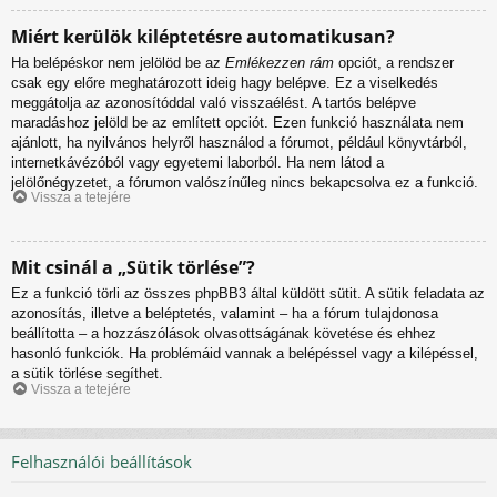
Miért kerülök kiléptetésre automatikusan?
Ha belépéskor nem jelölöd be az
Emlékezzen rám
opciót, a rendszer
csak egy előre meghatározott ideig hagy belépve. Ez a viselkedés
meggátolja az azonosítóddal való visszaélést. A tartós belépve
maradáshoz jelöld be az említett opciót. Ezen funkció használata nem
ajánlott, ha nyilvános helyről használod a fórumot, például könyvtárból,
internetkávézóból vagy egyetemi laborból. Ha nem látod a
jelölőnégyzetet, a fórumon valószínűleg nincs bekapcsolva ez a funkció.
Vissza a tetejére
Mit csinál a „Sütik törlése”?
Ez a funkció törli az összes phpBB3 által küldött sütit. A sütik feladata az
azonosítás, illetve a beléptetés, valamint – ha a fórum tulajdonosa
beállította – a hozzászólások olvasottságának követése és ehhez
hasonló funkciók. Ha problémáid vannak a belépéssel vagy a kilépéssel,
a sütik törlése segíthet.
Vissza a tetejére
Felhasználói beállítások