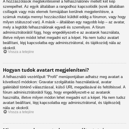
A hozzászólások megtekintésénél a felhasználónév mellett két kép
szerepelhet. Az egyik általában a rangodhoz kapcsolódik (ezek általában
csillagok vagy más elemek formájában kerülnek megjelenítésre, a
számuk mutatja mennyi hozzászólást küldtél eddig a fórumon, vagy hogy
milyen státuszod van). A másik – általában egy nagyobb kép – az avatar,
mely a legtöbb felhasználónak egyedi és személyes. A fórum
adminisztrátorától függ, hogy engedélyezett-e az avatarok használata,
illetve milyen módot lehet megadni ezt a képet. Ha nem tudsz avatart
beállítani, lépj kapcsolatba egy adminisztrátorral, és tájékozódj nála az
okokról.
Vissza a tetejére
Hogyan tudok avatart megjeleníteni?
A felhasználói vezérlőpult “Profil” menüpontjában adhatsz meg avatart a
következő módokon: Gravatar szolgáltatás használatával, avatar
galériából történő választással, külső URL megadásával és feltöltéssel. A
fórum adminisztrátorától függ, hogy engedélyezett-e az avatarok
használta, illetve milyen módon lehet megadni ezt a képet. Ha nem tudsz
avatart beállítani, lépj kapcsolatba egy adminisztrátorral, és tájékozódj
nála az okokról.
Vissza a tetejére