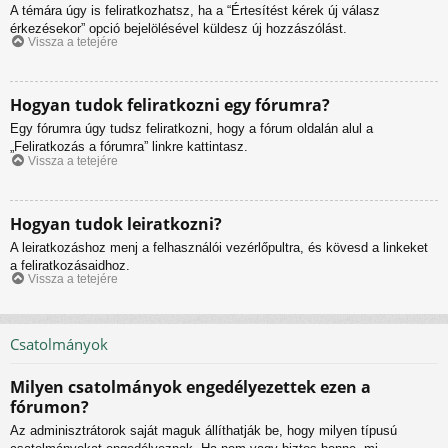
A témára úgy is feliratkozhatsz, ha a “Értesítést kérek új válasz
érkezésekor” opció bejelölésével küldesz új hozzászólást.
Vissza a tetejére
Hogyan tudok feliratkozni egy fórumra?
Egy fórumra úgy tudsz feliratkozni, hogy a fórum oldalán alul a
„Feliratkozás a fórumra” linkre kattintasz.
Vissza a tetejére
Hogyan tudok leiratkozni?
A leiratkozáshoz menj a felhasználói vezérlőpultra, és kövesd a linkeket
a feliratkozásaidhoz.
Vissza a tetejére
Csatolmányok
Milyen csatolmányok engedélyezettek ezen a
fórumon?
Az adminisztrátorok saját maguk állíthatják be, hogy milyen típusú