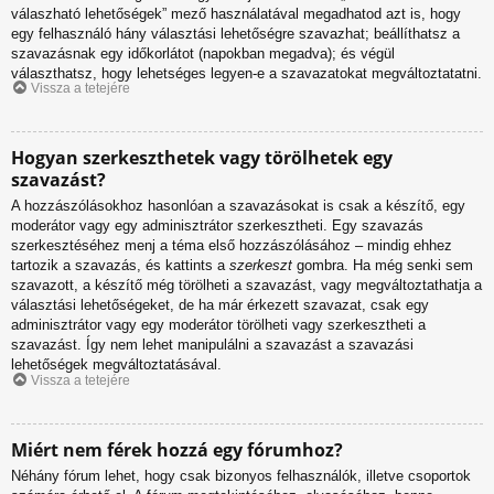
válaszható lehetőségek” mező használatával megadhatod azt is, hogy
egy felhasználó hány választási lehetőségre szavazhat; beállíthatsz a
szavazásnak egy időkorlátot (napokban megadva); és végül
választhatsz, hogy lehetséges legyen-e a szavazatokat megváltoztatatni.
Vissza a tetejére
Hogyan szerkeszthetek vagy törölhetek egy
szavazást?
A hozzászólásokhoz hasonlóan a szavazásokat is csak a készítő, egy
moderátor vagy egy adminisztrátor szerkesztheti. Egy szavazás
szerkesztéséhez menj a téma első hozzászólásához – mindig ehhez
tartozik a szavazás, és kattints a
szerkeszt
gombra. Ha még senki sem
szavazott, a készítő még törölheti a szavazást, vagy megváltoztathatja a
választási lehetőségeket, de ha már érkezett szavazat, csak egy
adminisztrátor vagy egy moderátor törölheti vagy szerkesztheti a
szavazást. Így nem lehet manipulálni a szavazást a szavazási
lehetőségek megváltoztatásával.
Vissza a tetejére
Miért nem férek hozzá egy fórumhoz?
Néhány fórum lehet, hogy csak bizonyos felhasználók, illetve csoportok