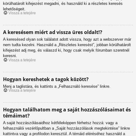
körülhatárolt kifejezést megadni, és használd ki a részletes keresés
lehetőségeit.
Vissza a tetejére
A keresésem miért ad vissza üres oldalt!?
A keresésed olyan sok találatot adott vissza, hogy azt a webszerver már
nem tudta kezelni. Használd a „Részletes keresést”, jobban körülhatárolt
kifejezést adj meg, és válaszd ki, hogy csak melyik fórumban szeretnél
keresni.
Vissza a tetejére
Hogyan kereshetek a tagok között?
Menj a taglistára, és kattints a „Felhasználó keresése” linkre.
Vissza a tetejére
Hogyan találhatom meg a saját hozzászólásaimat és
témáimat?
A saját hozzászólásaidhoz kétféleképpen férhetsz hozzá: vagy a
felhasználói vezérlőpultban a „Saját hozzászólások megtekintése” linkre
kattintva vagy a profilodon keresztül. A témáid eléréséhez használd a