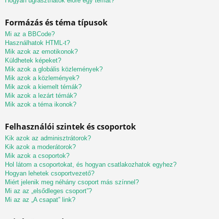
Hogyan ugraszthatok előre egy témát?
Formázás és téma típusok
Mi az a BBCode?
Használhatok HTML-t?
Mik azok az emotikonok?
Küldhetek képeket?
Mik azok a globális közlemények?
Mik azok a közlemények?
Mik azok a kiemelt témák?
Mik azok a lezárt témák?
Mik azok a téma ikonok?
Felhasználói szintek és csoportok
Kik azok az adminisztrátorok?
Kik azok a moderátorok?
Mik azok a csoportok?
Hol látom a csoportokat, és hogyan csatlakozhatok egyhez?
Hogyan lehetek csoportvezető?
Miért jelenik meg néhány csoport más színnel?
Mi az az „elsődleges csoport”?
Mi az az „A csapat” link?