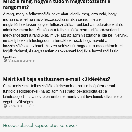
Mi az a rang, hogyan tudom megváltoztatni a
rangomat?
A rang, mely a felhasználók neve alatt jelenik meg, arra való, hogy
mutassa, a felhasználó hozzászólásainak számát, illetve
megkülönböztessen egyes felhasználókat, például a moderátorokat és
adminisztrátorokat. Általában a felhasználók nem tudják közvetlenül
megváltoztatni a rangjukat, mivel azt az adminisztrátor állítja be. Kérünk,
ne szólj hozzá feleslegesen a témákhoz, csak hogy növeld a
hozzászólásaid számát, hiszen valószínű, hogy ezt a moderátorok fel
fogják fedezni, és egyszerűen csökkenteni fogják a hozzászólásaid
számát.
Vissza a tetejére
Miért kell bejelentkeznem e-mail küldéséhez?
Csak regisztrált felhasználók küldhetnek e-mailt a beépített e-mail
funkció segítségével (ha az adminisztrátor bekapcsolta ezt a
lehetőséget). Ez a névtelen emberek nemkívánt leveleinek elkerülése
végett szükséges.
Vissza a tetejére
Hozzászólással kapcsolatos kérdések