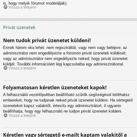
is, hogy melyik fórumot moderálják).
Vissza a tetejére
Privát üzenetek
Nem tudok privát üzenetet küldeni!
Ennek három oka lehet: nem regisztráltál, vagy nem vagy belépve; az
adminisztrátor nem engedélyezte a fórumon privát üzenetek küldését;
vagy az adminisztrátor nem engedélyezte neked, hogy privát üzenetet
küldjél. További információért lépj kapcsolatba egy adminisztrátorral.
Vissza a tetejére
Folyamatosan kéretlen üzeneteket kapok!
A felhasználói vezérlőpultban beállítható szűrők segítségével letilthatsz
embereket, hogy ne tudjanak neked privát üzenetet küldeni. Ha sértegető
üzeneteket kapsz valakitől, értesíts egy adminisztrátort, ő ugyanis
beállíthatja, hogy egy felhasználó ne tudjon privát üzenetet küldeni.
Vissza a tetejére
Kéretlen vagy sértegető e-mailt kaptam valakitől a