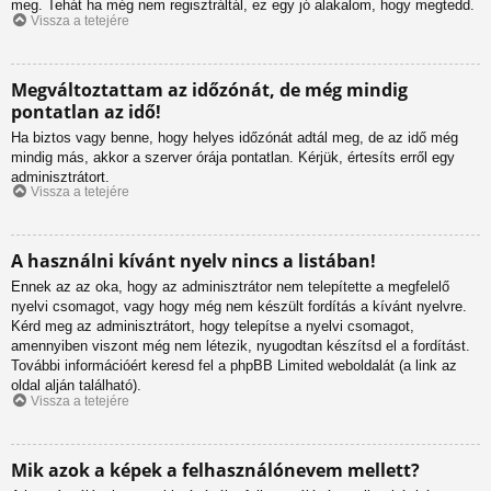
meg. Tehát ha még nem regisztráltál, ez egy jó alakalom, hogy megtedd.
Vissza a tetejére
Megváltoztattam az időzónát, de még mindig
pontatlan az idő!
Ha biztos vagy benne, hogy helyes időzónát adtál meg, de az idő még
mindig más, akkor a szerver órája pontatlan. Kérjük, értesíts erről egy
adminisztrátort.
Vissza a tetejére
A használni kívánt nyelv nincs a listában!
Ennek az az oka, hogy az adminisztrátor nem telepítette a megfelelő
nyelvi csomagot, vagy hogy még nem készült fordítás a kívánt nyelvre.
Kérd meg az adminisztrátort, hogy telepítse a nyelvi csomagot,
amennyiben viszont még nem létezik, nyugodtan készítsd el a fordítást.
További információért keresd fel a phpBB Limited weboldalát (a link az
oldal alján található).
Vissza a tetejére
Mik azok a képek a felhasználónevem mellett?