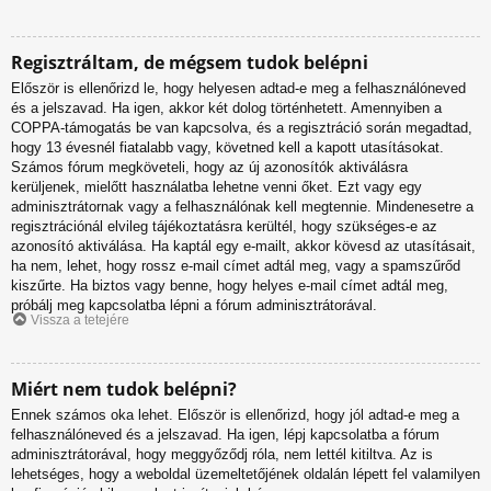
Regisztráltam, de mégsem tudok belépni
Először is ellenőrizd le, hogy helyesen adtad-e meg a felhasználóneved
és a jelszavad. Ha igen, akkor két dolog történhetett. Amennyiben a
COPPA-támogatás be van kapcsolva, és a regisztráció során megadtad,
hogy 13 évesnél fiatalabb vagy, követned kell a kapott utasításokat.
Számos fórum megköveteli, hogy az új azonosítók aktiválásra
kerüljenek, mielőtt használatba lehetne venni őket. Ezt vagy egy
adminisztrátornak vagy a felhasználónak kell megtennie. Mindenesetre a
regisztrációnál elvileg tájékoztatásra kerültél, hogy szükséges-e az
azonosító aktiválása. Ha kaptál egy e-mailt, akkor kövesd az utasításait,
ha nem, lehet, hogy rossz e-mail címet adtál meg, vagy a spamszűrőd
kiszűrte. Ha biztos vagy benne, hogy helyes e-mail címet adtál meg,
próbálj meg kapcsolatba lépni a fórum adminisztrátorával.
Vissza a tetejére
Miért nem tudok belépni?
Ennek számos oka lehet. Először is ellenőrizd, hogy jól adtad-e meg a
felhasználóneved és a jelszavad. Ha igen, lépj kapcsolatba a fórum
adminisztrátorával, hogy meggyőződj róla, nem lettél kitiltva. Az is
lehetséges, hogy a weboldal üzemeltetőjének oldalán lépett fel valamilyen