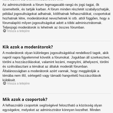
Az adminisztrátorok a fórum legmagasabb rangú és jogú tagjai, ők
üzemeltetik, és tartják karban. A fórum minden részletét szabályozhatják,
például jogosultságokat adhatnak, kitilthatnak felhasználókat, csoportokat
hozhatnak létre, moderátorokat nevezhetnek ki stb. attól függően, hogy a
fórumalapító milyen jogosultságokat adott a többi adminisztrátornak.
Teljesjogú moderátorok is lehetnek az összes fórumban.
Vissza a tetejére
Kik azok a moderátorok?
A moderátorok olyan különleges jogosultságokkal rendelkező tagok, akik
napról napra figyelemmel követik a fórumokat. Jogukban áll szerkeszteni,
törölni a hozzászólásokat, valamint lezárni, megnyitni, áthelyezni, törölni
és szétválasztani a témákat az általuk moderált fórumban.
Általánosságban a moderátorok azért vannak, hogy meggátolják a
témába nem illő, sértegető vagy támadó hangvételű hozzászólások
küldését.
Vissza a tetejére
Mik azok a csoportok?
A felhasználói csoportok segítségével felosztható a közösség olyan
egységekre, melyeket az adminisztrátor könnyen kezelhet. Minden