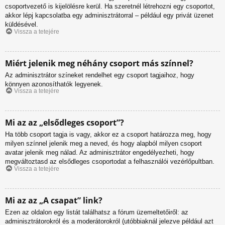
csoportvezető is kijelölésre kerül. Ha szeretnél létrehozni egy csoportot,
akkor lépj kapcsolatba egy adminisztrátorral – például egy privát üzenet
küldésével.
Vissza a tetejére
Miért jelenik meg néhány csoport más színnel?
Az adminisztrátor színeket rendelhet egy csoport tagjaihoz, hogy
könnyen azonosíthatók legyenek.
Vissza a tetejére
Mi az az „elsődleges csoport”?
Ha több csoport tagja is vagy, akkor ez a csoport határozza meg, hogy
milyen színnel jelenik meg a neved, és hogy alapból milyen csoport
avatar jelenik meg nálad. Az adminisztrátor engedélyezheti, hogy
megváltoztasd az elsődleges csoportodat a felhasználói vezérlőpultban.
Vissza a tetejére
Mi az az „A csapat” link?
Ezen az oldalon egy listát találhatsz a fórum üzemeltetőiről: az
adminisztrátorokról és a moderátorokról (utóbbiaknál jelezve például azt