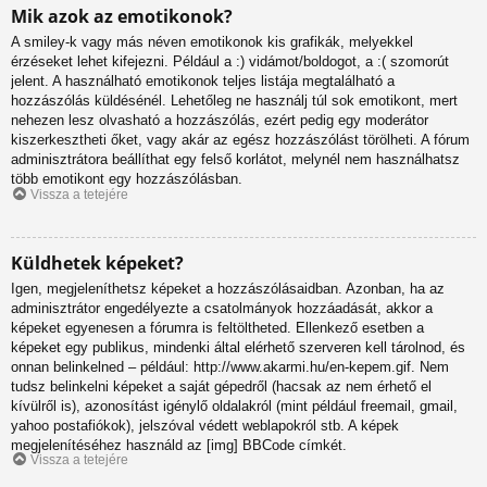
Mik azok az emotikonok?
A smiley-k vagy más néven emotikonok kis grafikák, melyekkel
érzéseket lehet kifejezni. Például a :) vidámot/boldogot, a :( szomorút
jelent. A használható emotikonok teljes listája megtalálható a
hozzászólás küldésénél. Lehetőleg ne használj túl sok emotikont, mert
nehezen lesz olvasható a hozzászólás, ezért pedig egy moderátor
kiszerkesztheti őket, vagy akár az egész hozzászólást törölheti. A fórum
adminisztrátora beállíthat egy felső korlátot, melynél nem használhatsz
több emotikont egy hozzászólásban.
Vissza a tetejére
Küldhetek képeket?
Igen, megjeleníthetsz képeket a hozzászólásaidban. Azonban, ha az
adminisztrátor engedélyezte a csatolmányok hozzáadását, akkor a
képeket egyenesen a fórumra is feltöltheted. Ellenkező esetben a
képeket egy publikus, mindenki által elérhető szerveren kell tárolnod, és
onnan belinkelned – például: http://www.akarmi.hu/en-kepem.gif. Nem
tudsz belinkelni képeket a saját gépedről (hacsak az nem érhető el
kívülről is), azonosítást igénylő oldalakról (mint például freemail, gmail,
yahoo postafiókok), jelszóval védett weblapokról stb. A képek
megjelenítéséhez használd az [img] BBCode címkét.
Vissza a tetejére