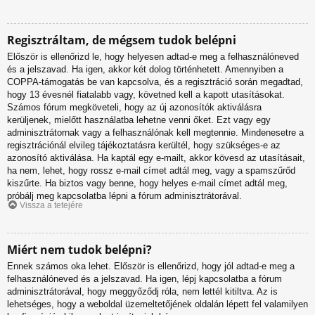
Regisztráltam, de mégsem tudok belépni
Először is ellenőrizd le, hogy helyesen adtad-e meg a felhasználóneved
és a jelszavad. Ha igen, akkor két dolog történhetett. Amennyiben a
COPPA-támogatás be van kapcsolva, és a regisztráció során megadtad,
hogy 13 évesnél fiatalabb vagy, követned kell a kapott utasításokat.
Számos fórum megköveteli, hogy az új azonosítók aktiválásra
kerüljenek, mielőtt használatba lehetne venni őket. Ezt vagy egy
adminisztrátornak vagy a felhasználónak kell megtennie. Mindenesetre a
regisztrációnál elvileg tájékoztatásra kerültél, hogy szükséges-e az
azonosító aktiválása. Ha kaptál egy e-mailt, akkor kövesd az utasításait,
ha nem, lehet, hogy rossz e-mail címet adtál meg, vagy a spamszűrőd
kiszűrte. Ha biztos vagy benne, hogy helyes e-mail címet adtál meg,
próbálj meg kapcsolatba lépni a fórum adminisztrátorával.
Vissza a tetejére
Miért nem tudok belépni?
Ennek számos oka lehet. Először is ellenőrizd, hogy jól adtad-e meg a
felhasználóneved és a jelszavad. Ha igen, lépj kapcsolatba a fórum
adminisztrátorával, hogy meggyőződj róla, nem lettél kitiltva. Az is
lehetséges, hogy a weboldal üzemeltetőjének oldalán lépett fel valamilyen