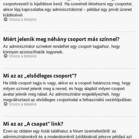
csoportvezető is kijelölésre kerül. Ha szeretnél létrehozni egy csoportot,
akkor lépj kapcsolatba egy adminisztrátorral – például egy privát üzenet
küldésével.
Vissza a tetejére
Miért jelenik meg néhány csoport más színnel?
Az adminisztrátor színeket rendelhet egy csoport tagjaihoz, hogy
könnyen azonosíthatók legyenek.
Vissza a tetejére
Mi az az „elsődleges csoport”?
Ha több csoport tagja is vagy, akkor ez a csoport határozza meg, hogy
milyen színnel jelenik meg a neved, és hogy alapból milyen csoport
avatar jelenik meg nálad. Az adminisztrátor engedélyezheti, hogy
megváltoztasd az elsődleges csoportodat a felhasználói vezérlőpultban.
Vissza a tetejére
Mi az az „A csapat” link?
Ezen az oldalon egy listát találhatsz a fórum üzemeltetőiről: az
adminisztrátorokról és a moderátorokról (utóbbiaknál jelezve például azt