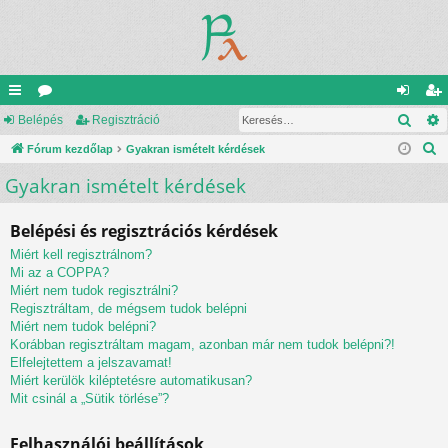
Kere
yo
Belépés
ór
Regisztráció
el
eg
K
rs
Fórum kezdőlap
u
Gyakran ismételt kérdések
ép
is
e
Gyakran ismételt kérdések
lin
m
és
ztr
r
ke
ok
ác
e
Belépési és regisztrációs kérdések
s
k
ió
Miért kell regisztrálnom?
é
Mi az a COPPA?
s
Miért nem tudok regisztrálni?
Regisztráltam, de mégsem tudok belépni
Miért nem tudok belépni?
Korábban regisztráltam magam, azonban már nem tudok belépni?!
Elfelejtettem a jelszavamat!
Miért kerülök kiléptetésre automatikusan?
Mit csinál a „Sütik törlése”?
Felhasználói beállítások