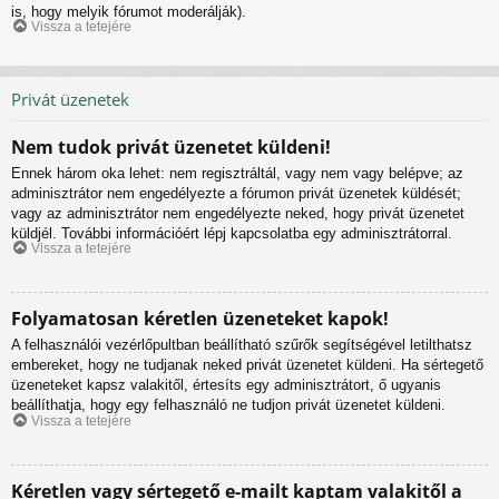
is, hogy melyik fórumot moderálják).
Vissza a tetejére
Privát üzenetek
Nem tudok privát üzenetet küldeni!
Ennek három oka lehet: nem regisztráltál, vagy nem vagy belépve; az
adminisztrátor nem engedélyezte a fórumon privát üzenetek küldését;
vagy az adminisztrátor nem engedélyezte neked, hogy privát üzenetet
küldjél. További információért lépj kapcsolatba egy adminisztrátorral.
Vissza a tetejére
Folyamatosan kéretlen üzeneteket kapok!
A felhasználói vezérlőpultban beállítható szűrők segítségével letilthatsz
embereket, hogy ne tudjanak neked privát üzenetet küldeni. Ha sértegető
üzeneteket kapsz valakitől, értesíts egy adminisztrátort, ő ugyanis
beállíthatja, hogy egy felhasználó ne tudjon privát üzenetet küldeni.
Vissza a tetejére
Kéretlen vagy sértegető e-mailt kaptam valakitől a