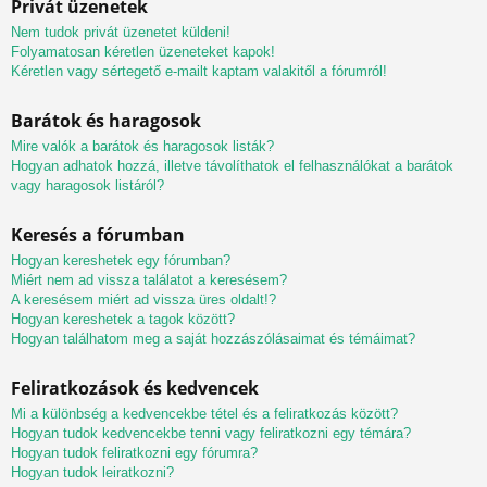
Privát üzenetek
Nem tudok privát üzenetet küldeni!
Folyamatosan kéretlen üzeneteket kapok!
Kéretlen vagy sértegető e-mailt kaptam valakitől a fórumról!
Barátok és haragosok
Mire valók a barátok és haragosok listák?
Hogyan adhatok hozzá, illetve távolíthatok el felhasználókat a barátok
vagy haragosok listáról?
Keresés a fórumban
Hogyan kereshetek egy fórumban?
Miért nem ad vissza találatot a keresésem?
A keresésem miért ad vissza üres oldalt!?
Hogyan kereshetek a tagok között?
Hogyan találhatom meg a saját hozzászólásaimat és témáimat?
Feliratkozások és kedvencek
Mi a különbség a kedvencekbe tétel és a feliratkozás között?
Hogyan tudok kedvencekbe tenni vagy feliratkozni egy témára?
Hogyan tudok feliratkozni egy fórumra?
Hogyan tudok leiratkozni?