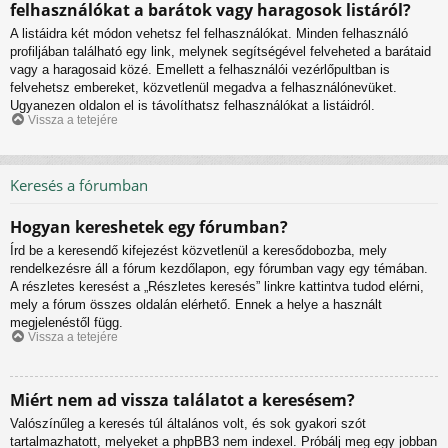
felhasználókat a barátok vagy haragosok listáról?
A listáidra két módon vehetsz fel felhasználókat. Minden felhasználó
profiljában található egy link, melynek segítségével felveheted a barátaid
vagy a haragosaid közé. Emellett a felhasználói vezérlőpultban is
felvehetsz embereket, közvetlenül megadva a felhasználónevüket.
Ugyanezen oldalon el is távolíthatsz felhasználókat a listáidról.
Vissza a tetejére
Keresés a fórumban
Hogyan kereshetek egy fórumban?
Írd be a keresendő kifejezést közvetlenül a keresődobozba, mely
rendelkezésre áll a fórum kezdőlapon, egy fórumban vagy egy témában.
A részletes keresést a „Részletes keresés” linkre kattintva tudod elérni,
mely a fórum összes oldalán elérhető. Ennek a helye a használt
megjelenéstől függ.
Vissza a tetejére
Miért nem ad vissza találatot a keresésem?
Valószínűleg a keresés túl általános volt, és sok gyakori szót
tartalmazhatott, melyeket a phpBB3 nem indexel. Próbálj meg egy jobban