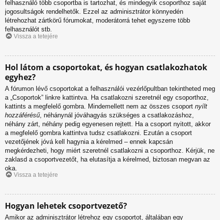
felhasználó több csoportba is tartozhat, és mindegyik csoporthoz saját
jogosultságok rendelhetők. Ezzel az adminisztrátor könnyedén
létrehozhat zártkörű fórumokat, moderátorrá tehet egyszerre több
felhasználót stb.
Vissza a tetejére
Hol látom a csoportokat, és hogyan csatlakozhatok
egyhez?
A fórumon lévő csoportokat a felhasználói vezérlőpultban tekintheted meg
a „Csoportok” linkre kattintva. Ha csatlakozni szeretnél egy csoporthoz,
kattints a megfelelő gombra. Mindemellett nem az összes csoport
nyílt
hozzáférésű
, néhánynál jóváhagyás szükséges a csatlakozáshoz,
néhány zárt, néhány pedig egyenesen rejtett. Ha a csoport nyitott, akkor
a megfelelő gombra kattintva tudsz csatlakozni. Ezután a csoport
vezetőjének jóvá kell hagynia a kérelmed – ennek kapcsán
megkérdezheti, hogy miért szeretnél csatlakozni a csoporthoz. Kérjük, ne
zaklasd a csoportvezetőt, ha elutasítja a kérelmed, biztosan megvan az
oka.
Vissza a tetejére
Hogyan lehetek csoportvezető?
Amikor az adminisztrátor létrehoz egy csoportot, általában egy