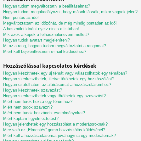
Hogyan tudom megváltoztatni a beállításaimat?
Hogyan tudom megakadályozni, hogy mások lássák, mikor vagyok jelen?
Nem pontos az idő!
Megváltoztattam az időzónát, de még mindig pontatlan az idő!
A használni kívánt nyelv nincs a listában!
Mik azok a képek a felhasználónevem mellett?
Hogyan tudok avatart megjeleníteni?
Mi az a rang, hogyan tudom megváltoztatni a rangomat?
Miért kell bejelentkeznem e-mail küldéséhez?
Hozzászólással kapcsolatos kérdések
Hogyan készíthetek egy új témát vagy válaszolhatok egy témában?
Hogyan szerkeszthetek, illetve törölhetek egy hozzászólást?
Hogyan csatolhatom az aláírásomat a hozzászólásomhoz?
Hogyan készíthetek szavazást?
Hogyan szerkeszthetek vagy törölhetek egy szavazást?
Miért nem férek hozzá egy fórumhoz?
Miért nem tudok szavazni?
Miért nem tudok hozzáadni csatolmányokat?
Miért kaptam figyelmeztetést?
Hogyan jelenthetek egy hozzászólást a moderátoroknak?
Mire való az „Elmentés” gomb hozzászólás küldésénél?
Miért kell a hozzászólásomat jóváhagynia egy moderátornak?