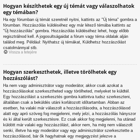
Hogyan készíthetek egy új témát vagy válaszolhatok
egy témában?
Ha egy fórumban új témát szeretnél nyitni, kattints az "Új téma" gombra a
fórumban. Hozzászólás küldéséhez egy már létező témába kattints az
"Új hozzászólás" gombra. Hozzászólás küldéséhez lehet, hogy előbb
regisztrálnod kell. A jogosultságaidat a fórum vagy téma oldalak alján
találod meg. Például: Nyithatsz új témákat, Küldhetsz hozzászólást
csatolmánnyal stb.
Vissza a tetejére
Hogyan szerkeszthetek, illetve törölhetek egy
hozzászólást?
Ha nem vagy adminisztrátor vagy moderátor, akkor csak azokat a
hozzászólásokat szerkesztheted vagy törölheted, melyeket te küldtél.
Egy hozzászólást a szerkesztés gombra kattintva tudsz szerkeszteni,
általában csak a beküldés utáni korlátozott időtartamban. Abban az
esetben, ha valaki már válaszolt a hozzászólásodra, a hozzászólásod
alatt egy apró szöveg fog megjelenni, mely jelzi, a hozzászólás hányszor
és ki által került szerkesztésre. Ez csak akkor fog megjelenni, ha utánad
küldött már valaki egy hozzászólást, akkor nem, ha még nem válaszolt
senki, illetve ha egy moderátor vagy egy adminisztrátor szerkesztette a
hozzászólásod, bár ők hagyhatnak egy megjegyzést jelezve a