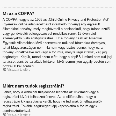
Mi az a COPPA?
A COPPA, vagyis az 1998-as „Child Online Privacy and Protection Act”
(gyerekek online adatvédelméről intézkedő törvény) egy egyesült
államokbeli törvény, mely megköveteli a honlapoktól, hogy írásos szülői
vagy gondviselői beleegyezéssel rendelkezzenek 13 éven aluli
személyektől való adatgyűjtéshez. Ez a törvény csak az Amerikai
Egyesült Államokban lévő szervereken működő fórumokra érvényes,
tehát Magyarországon nem. Ha nem vagy biztos benne, hogy ez a
törvény vonatkozik-e rád vagy a fórumra, melyre regisztrálsz, kérj jogi
segítséget. Kérjük, tartsd szem előtt, hogy a phpBB Limited nem tud jogi
tanácsot adni, és az alább leírtakon kívül semmilyen aggály esetén sem
hozzájuk kell fordulni.
Vissza a tetejére
Miért nem tudok regisztrálni?
Lehet, hogy a weboldal tulajdonosa letiltotta az IP-címed vagy a
regisztrálni kívánt felhasználónevet. Az is előfordulhat, hogy a
regisztráció kikapcsolásra került, hogy ne tudjanak új felhasználók
regisztrálni. További segítségért lépj kapcsolatba a fórum egyik
adminisztrátorával.
Vissza a tetejére