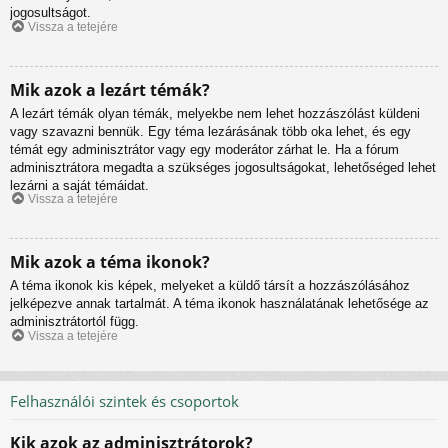
jogosultságot.
Vissza a tetejére
Mik azok a lezárt témák?
A lezárt témák olyan témák, melyekbe nem lehet hozzászólást küldeni
vagy szavazni bennük. Egy téma lezárásának több oka lehet, és egy
témát egy adminisztrátor vagy egy moderátor zárhat le. Ha a fórum
adminisztrátora megadta a szükséges jogosultságokat, lehetőséged lehet
lezárni a saját témáidat.
Vissza a tetejére
Mik azok a téma ikonok?
A téma ikonok kis képek, melyeket a küldő társít a hozzászólásához
jelképezve annak tartalmát. A téma ikonok használatának lehetősége az
adminisztrátortól függ.
Vissza a tetejére
Felhasználói szintek és csoportok
Kik azok az adminisztrátorok?