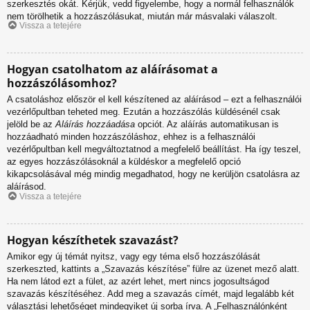
szerkesztés okát. Kérjük, vedd figyelembe, hogy a normál felhasználók
nem törölhetik a hozzászólásukat, miután már másvalaki válaszolt.
Vissza a tetejére
Hogyan csatolhatom az aláírásomat a
hozzászólásomhoz?
A csatoláshoz először el kell készítened az aláírásod – ezt a felhasználói
vezérlőpultban teheted meg. Ezután a hozzászólás küldésénél csak
jelöld be az
Aláírás hozzáadása
opciót. Az aláírás automatikusan is
hozzáadható minden hozzászóláshoz, ehhez is a felhasználói
vezérlőpultban kell megváltoztatnod a megfelelő beállítást. Ha így teszel,
az egyes hozzászólásoknál a küldéskor a megfelelő opció
kikapcsolásával még mindig megadhatod, hogy ne kerüljön csatolásra az
aláírásod.
Vissza a tetejére
Hogyan készíthetek szavazást?
Amikor egy új témát nyitsz, vagy egy téma első hozzászólását
szerkeszted, kattints a „Szavazás készítése” fülre az üzenet mező alatt.
Ha nem látod ezt a fület, az azért lehet, mert nincs jogosultságod
szavazás készítéséhez. Add meg a szavazás címét, majd legalább két
választási lehetőséget mindegyiket új sorba írva. A „Felhasználónként