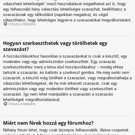
válaszható lehetőségek” mező használatával megadhatod azt is, hogy
egy felhasználó hány választási lehetőségre szavazhat; beállíthatsz a
szavazásnak egy időkorlátot (napokban megadva); és végül
választhatsz, hogy lehetséges legyen-e a szavazatokat megváltoztatatni.
Vissza a tetejére
Hogyan szerkeszthetek vagy törölhetek egy
szavazást?
A hozzászólásokhoz hasonlóan a szavazásokat is csak a készítő, egy
moderátor vagy egy adminisztrátor szerkesztheti. Egy szavazás
szerkesztéséhez menj a téma első hozzászólásához – mindig ehhez
tartozik a szavazás, és kattints a
szerkeszt
gombra. Ha még senki sem
szavazott, a készítő még törölheti a szavazást, vagy megváltoztathatja a
választási lehetőségeket, de ha már érkezett szavazat, csak egy
adminisztrátor vagy egy moderátor törölheti vagy szerkesztheti a
szavazást. Így nem lehet manipulálni a szavazást a szavazási
lehetőségek megváltoztatásával.
Vissza a tetejére
Miért nem férek hozzá egy fórumhoz?
Néhány fórum lehet, hogy csak bizonyos felhasználók, illetve csoportok