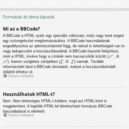
Formázás és téma típusok
Mi az a BBCode?
A BBCode a HTML nyelv egy speciális változata, mely nagy teret enged
egy szövegrészlet megformázásához. A BBCode használatának
engedélyezése az adminisztrátortól függ, de neked is lehetőséged van ki-
vagy bekapcsolni a hozzászólásaidnál. A BBCode hasonló felépítésű,
mint a HTML, kivéve hogy a címkék nem kacsacsőrök között („<” , ill.
„>”), hanem szögletes zárójelben („[”, ill. „]”) vannak. További
információért lásd a BBCode útmutatót, melyet a hozzászólásküldő
oldalról érhetsz el.
Vissza a tetejére
Használhatok HTML-t?
Nem. Nem lehetséges HTML-t küldeni, majd azt HTML-ként is
megjeleníteni. A legtöbb HTML-lel létrehozható formázás BBCode
használatával is elérhető.
Vissza a tetejére