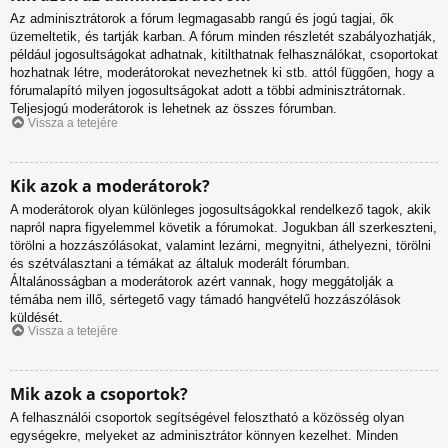
Az adminisztrátorok a fórum legmagasabb rangú és jogú tagjai, ők
üzemeltetik, és tartják karban. A fórum minden részletét szabályozhatják,
például jogosultságokat adhatnak, kitilthatnak felhasználókat, csoportokat
hozhatnak létre, moderátorokat nevezhetnek ki stb. attól függően, hogy a
fórumalapító milyen jogosultságokat adott a többi adminisztrátornak.
Teljesjogú moderátorok is lehetnek az összes fórumban.
Vissza a tetejére
Kik azok a moderátorok?
A moderátorok olyan különleges jogosultságokkal rendelkező tagok, akik
napról napra figyelemmel követik a fórumokat. Jogukban áll szerkeszteni,
törölni a hozzászólásokat, valamint lezárni, megnyitni, áthelyezni, törölni
és szétválasztani a témákat az általuk moderált fórumban.
Általánosságban a moderátorok azért vannak, hogy meggátolják a
témába nem illő, sértegető vagy támadó hangvételű hozzászólások
küldését.
Vissza a tetejére
Mik azok a csoportok?
A felhasználói csoportok segítségével felosztható a közösség olyan
egységekre, melyeket az adminisztrátor könnyen kezelhet. Minden