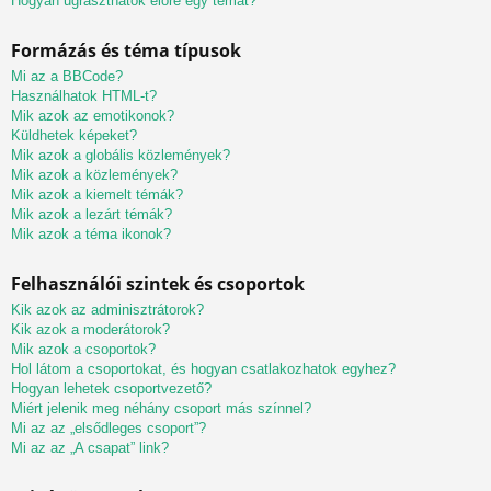
Hogyan ugraszthatok előre egy témát?
Formázás és téma típusok
Mi az a BBCode?
Használhatok HTML-t?
Mik azok az emotikonok?
Küldhetek képeket?
Mik azok a globális közlemények?
Mik azok a közlemények?
Mik azok a kiemelt témák?
Mik azok a lezárt témák?
Mik azok a téma ikonok?
Felhasználói szintek és csoportok
Kik azok az adminisztrátorok?
Kik azok a moderátorok?
Mik azok a csoportok?
Hol látom a csoportokat, és hogyan csatlakozhatok egyhez?
Hogyan lehetek csoportvezető?
Miért jelenik meg néhány csoport más színnel?
Mi az az „elsődleges csoport”?
Mi az az „A csapat” link?