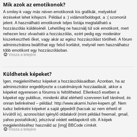
Mik azok az emotikonok?
A smiley-k vagy más néven emotikonok kis grafikák, melyekkel
érzéseket lehet kifejezni. Például a :) vidámot/boldogot, a :( szomorút
jelent. A használható emotikonok teljes listája megtalálható a
hozzászólás küldésénél. Lehetőleg ne használj túl sok emotikont, mert
nehezen lesz olvasható a hozzászólás, ezért pedig egy moderátor
kiszerkesztheti őket, vagy akár az egész hozzászólást törölheti. A fórum
adminisztrátora beállíthat egy felső korlátot, melynél nem használhatsz
több emotikont egy hozzászólásban.
Vissza a tetejére
Küldhetek képeket?
Igen, megjeleníthetsz képeket a hozzászólásaidban. Azonban, ha az
adminisztrátor engedélyezte a csatolmányok hozzáadását, akkor a
képeket egyenesen a fórumra is feltöltheted. Ellenkező esetben a
képeket egy publikus, mindenki által elérhető szerveren kell tárolnod, és
onnan belinkelned – például: http://www.akarmi.hu/en-kepem.gif. Nem
tudsz belinkelni képeket a saját gépedről (hacsak az nem érhető el
kívülről is), azonosítást igénylő oldalakról (mint például freemail, gmail,
yahoo postafiókok), jelszóval védett weblapokról stb. A képek
megjelenítéséhez használd az [img] BBCode címkét.
Vissza a tetejére