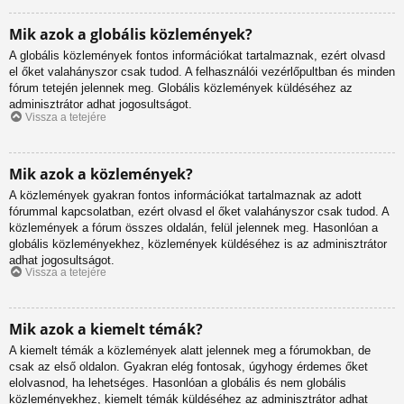
Mik azok a globális közlemények?
A globális közlemények fontos információkat tartalmaznak, ezért olvasd
el őket valahányszor csak tudod. A felhasználói vezérlőpultban és minden
fórum tetején jelennek meg. Globális közlemények küldéséhez az
adminisztrátor adhat jogosultságot.
Vissza a tetejére
Mik azok a közlemények?
A közlemények gyakran fontos információkat tartalmaznak az adott
fórummal kapcsolatban, ezért olvasd el őket valahányszor csak tudod. A
közlemények a fórum összes oldalán, felül jelennek meg. Hasonlóan a
globális közleményekhez, közlemények küldéséhez is az adminisztrátor
adhat jogosultságot.
Vissza a tetejére
Mik azok a kiemelt témák?
A kiemelt témák a közlemények alatt jelennek meg a fórumokban, de
csak az első oldalon. Gyakran elég fontosak, úgyhogy érdemes őket
elolvasnod, ha lehetséges. Hasonlóan a globális és nem globális
közleményekhez, kiemelt témák küldéséhez az adminisztrátor adhat