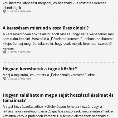
körülhatárolt kifejezést megadni, és használd ki a részletes keresés
lehetőségeit.
Vissza a tetejére
A keresésem miért ad vissza üres oldalt!?
A keresésed olyan sok találatot adott vissza, hogy azt a webszerver már
nem tudta kezelni. Használd a „Részletes keresést”, jobban körülhatárolt
kifejezést adj meg, és válaszd ki, hogy csak melyik fórumban szeretnél
keresni.
Vissza a tetejére
Hogyan kereshetek a tagok között?
Menj a taglistára, és kattints a „Felhasználó keresése” linkre.
Vissza a tetejére
Hogyan találhatom meg a saját hozzászólásaimat és
témáimat?
A saját hozzászólásaidhoz kétféleképpen férhetsz hozzá: vagy a
felhasználói vezérlőpultban a „Saját hozzászólások megtekintése” linkre
kattintva vagy a profilodon keresztül. A témáid eléréséhez használd a