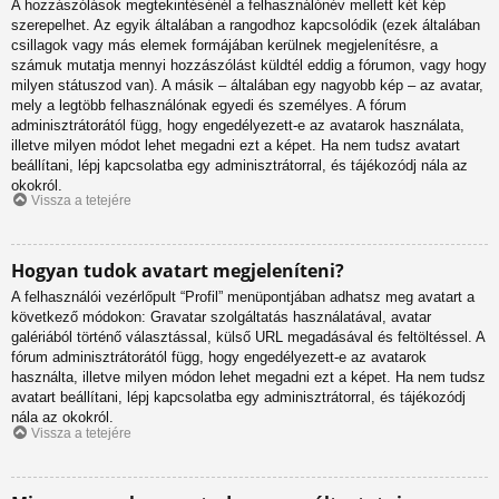
A hozzászólások megtekintésénél a felhasználónév mellett két kép
szerepelhet. Az egyik általában a rangodhoz kapcsolódik (ezek általában
csillagok vagy más elemek formájában kerülnek megjelenítésre, a
számuk mutatja mennyi hozzászólást küldtél eddig a fórumon, vagy hogy
milyen státuszod van). A másik – általában egy nagyobb kép – az avatar,
mely a legtöbb felhasználónak egyedi és személyes. A fórum
adminisztrátorától függ, hogy engedélyezett-e az avatarok használata,
illetve milyen módot lehet megadni ezt a képet. Ha nem tudsz avatart
beállítani, lépj kapcsolatba egy adminisztrátorral, és tájékozódj nála az
okokról.
Vissza a tetejére
Hogyan tudok avatart megjeleníteni?
A felhasználói vezérlőpult “Profil” menüpontjában adhatsz meg avatart a
következő módokon: Gravatar szolgáltatás használatával, avatar
galériából történő választással, külső URL megadásával és feltöltéssel. A
fórum adminisztrátorától függ, hogy engedélyezett-e az avatarok
használta, illetve milyen módon lehet megadni ezt a képet. Ha nem tudsz
avatart beállítani, lépj kapcsolatba egy adminisztrátorral, és tájékozódj
nála az okokról.
Vissza a tetejére