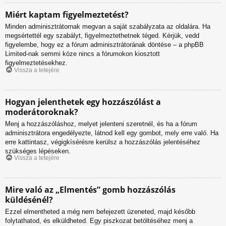
Miért kaptam figyelmeztetést?
Minden adminisztrátornak megvan a saját szabályzata az oldalára. Ha
megsértettél egy szabályt, figyelmeztethetnek téged. Kérjük, vedd
figyelembe, hogy ez a fórum adminisztrátorának döntése – a phpBB
Limited-nak semmi köze nincs a fórumokon kiosztott
figyelmeztetésekhez.
Vissza a tetejére
Hogyan jelenthetek egy hozzászólást a
moderátoroknak?
Menj a hozzászóláshoz, melyet jelenteni szeretnél, és ha a fórum
adminisztrátora engedélyezte, látnod kell egy gombot, mely erre való. Ha
erre kattintasz, végigkísérésre kerülsz a hozzászólás jelentéséhez
szükséges lépéseken.
Vissza a tetejére
Mire való az „Elmentés” gomb hozzászólás
küldésénél?
Ezzel elmentheted a még nem befejezett üzeneted, majd később
folytathatod, és elküldheted. Egy piszkozat betöltéséhez menj a