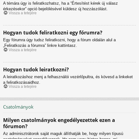
A témára úgy is feliratkozhatsz, ha a “Értesítést kérek új válasz
érkezésekor” opció bejelölésével küldesz új hozzászólást.
Vissza a tetejére
Hogyan tudok feliratkozni egy fórumra?
Egy fórumra úgy tudsz feliratkozni, hogy a fórum oldalán alul a
„Feliratkozás a fórumra” linkre kattintasz.
Vissza a tetejére
Hogyan tudok leiratkozni?
A leiratkozáshoz menj a felhasználói vezérlőpultra, és kövesd a linkeket
a feliratkozásaidhoz.
Vissza a tetejére
Csatolmányok
Milyen csatolmányok engedélyezettek ezen a
fórumon?
Az adminisztrátorok saját maguk állíthatják be, hogy milyen típusú