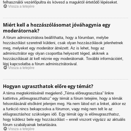
felhasználói vezérlőpultra és kövesd a maguktól értetődő lépéseket.
Vissza a tetejére
Miért kell a hozzászólásomat jóváhagynia egy
moderátornak?
A fórum adminisztrátora beállíthatta, hogy a fórumban, melybe
hozzászólást szeretnél küldeni, csak olyan hozzászólások jelenhetnek
meg, melyeket egy moderátor átnézett. Az is lehet, hogy az
adminisztrátor egy olyan csoportba helyezett téged, akiknek a
hozzászólásait át kell néznie egy moderátornak. További információért,
lépj kapcsolatba a fórum adminisztrátorával.
Vissza a tetejére
Hogyan ugraszthatok előre egy témát?
A téma megtekintésénél megjelenő „Téma előreugrasztása” linkre
kattintva „előreugraszthatsz” egy témát a fórum tetejére, hogy a témák
felsorolásánál elsőként jelenjen meg. Ha nem látod ezt a linket, akkor ez
a funkció nincs bekapcsolva a fórumon, vagy még nem telt le az
előugrasztáshoz szükséges idő. Egy témát úgy is előreugraszthatsz,
hogy küldesz bele egy hozzászólást – ennél viszont vigyázz az aktuális
fórum szabályainak betartására.
Vissza a tetejére