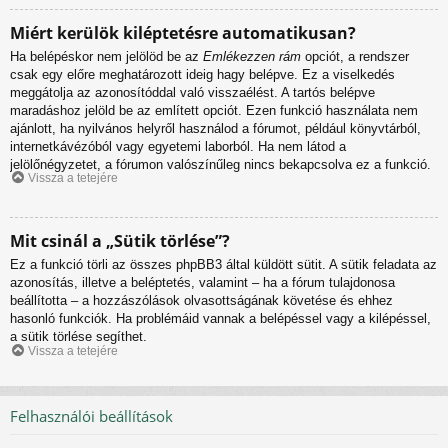
Miért kerülök kiléptetésre automatikusan?
Ha belépéskor nem jelölöd be az
Emlékezzen rám
opciót, a rendszer
csak egy előre meghatározott ideig hagy belépve. Ez a viselkedés
meggátolja az azonosítóddal való visszaélést. A tartós belépve
maradáshoz jelöld be az említett opciót. Ezen funkció használata nem
ajánlott, ha nyilvános helyről használod a fórumot, például könyvtárból,
internetkávézóból vagy egyetemi laborból. Ha nem látod a
jelölőnégyzetet, a fórumon valószínűleg nincs bekapcsolva ez a funkció.
Vissza a tetejére
Mit csinál a „Sütik törlése”?
Ez a funkció törli az összes phpBB3 által küldött sütit. A sütik feladata az
azonosítás, illetve a beléptetés, valamint – ha a fórum tulajdonosa
beállította – a hozzászólások olvasottságának követése és ehhez
hasonló funkciók. Ha problémáid vannak a belépéssel vagy a kilépéssel,
a sütik törlése segíthet.
Vissza a tetejére
Felhasználói beállítások