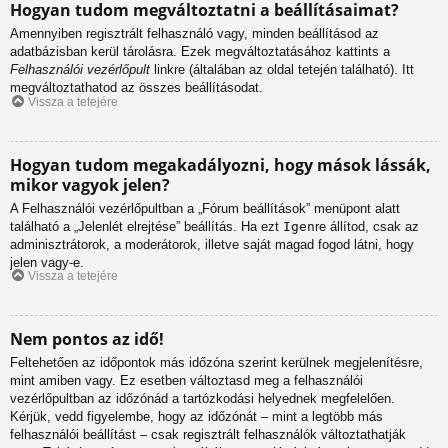
Hogyan tudom megváltoztatni a beállításaimat?
Amennyiben regisztrált felhasználó vagy, minden beállításod az
adatbázisban kerül tárolásra. Ezek megváltoztatásához kattints a
Felhasználói vezérlőpult
linkre (általában az oldal tetején található). Itt
megváltoztathatod az összes beállításodat.
Vissza a tetejére
Hogyan tudom megakadályozni, hogy mások lássák,
mikor vagyok jelen?
A Felhasználói vezérlőpultban a „Fórum beállítások” menüpont alatt
található a „Jelenlét elrejtése” beállítás. Ha ezt
Igen
re állítod, csak az
adminisztrátorok, a moderátorok, illetve saját magad fogod látni, hogy
jelen vagy-e.
Vissza a tetejére
Nem pontos az idő!
Feltehetően az időpontok más időzóna szerint kerülnek megjelenítésre,
mint amiben vagy. Ez esetben változtasd meg a felhasználói
vezérlőpultban az időzónád a tartózkodási helyednek megfelelően.
Kérjük, vedd figyelembe, hogy az időzónát – mint a legtöbb más
felhasználói beállítást – csak regisztrált felhasználók változtathatják