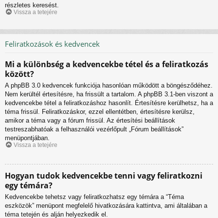
részletes keresést.
Vissza a tetejére
Feliratkozások és kedvencek
Mi a különbség a kedvencekbe tétel és a feliratkozás
között?
A phpBB 3.0 kedvencek funkciója hasonlóan működött a böngésződéhez.
Nem kerültél értesítésre, ha frissült a tartalom. A phpBB 3.1-ben viszont a
kedvencekbe tétel a feliratkozáshoz hasonlít. Értesítésre kerülhetsz, ha a
téma frissül. Feliratkozáskor, ezzel ellentétben, értesítésre kerülsz,
amikor a téma vagy a fórum frissül. Az értesítési beállítások
testreszabhatóak a felhasználói vezérlőpult „Fórum beállítások”
menüpontjában.
Vissza a tetejére
Hogyan tudok kedvencekbe tenni vagy feliratkozni
egy témára?
Kedvencekbe tehetsz vagy feliratkozhatsz egy témára a “Téma
eszközök” menüpont megfelelő hivatkozására kattintva, ami általában a
téma tetején és alján helyezkedik el.