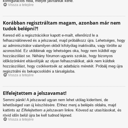
konfigurációs hiba, melyet javítaniuk kéne.
Vissza a tetejére
Korábban regisztráltam magam, azonban már nem
tudok belépni?!
Keresd elő a regisztrációkor kapott e-mailt, ellenőrizd le a
felhasználóneved és a jelszavad, majd próbálkozz újra. Lehetséges, hogy
az adminisztrátor valamilyen okból kifolyólag inaktiválta, vagy törölte az
azonosítód. Ez utóbbinak egy lehetséges oka, hogy nem küldtél egy
hozzászólást se. Néhány fórumon ugyanis szokás, hogy bizonyos
időközönként eltávolítják az olyan felhasználókat, akik nem küldtek
hozzászólást, hogy csökkentsék az adatbázis méretét. Próbálj meg újra
regisztrálni és bekapcsolódni a társalgásba.
Vissza a tetejére
Elfelejtettem a jelszavamat!
Semmi pánik! A jelszavad ugyan nem lehet utólag kideríteni, de
lehetőséged van új készítésére. Ehhez menj a belépés oldalra, majd
kattints az
Elfelejtettem a jelszavam
linkre. Kövesd az utasításokat, és
rövid időn belül újra be kell tudnod lépned.
Vissza a tetejére