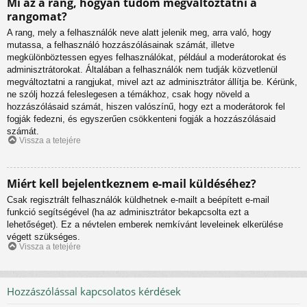
Mi az a rang, hogyan tudom megváltoztatni a
rangomat?
A rang, mely a felhasználók neve alatt jelenik meg, arra való, hogy
mutassa, a felhasználó hozzászólásainak számát, illetve
megkülönböztessen egyes felhasználókat, például a moderátorokat és
adminisztrátorokat. Általában a felhasználók nem tudják közvetlenül
megváltoztatni a rangjukat, mivel azt az adminisztrátor állítja be. Kérünk,
ne szólj hozzá feleslegesen a témákhoz, csak hogy növeld a
hozzászólásaid számát, hiszen valószínű, hogy ezt a moderátorok fel
fogják fedezni, és egyszerűen csökkenteni fogják a hozzászólásaid
számát.
Vissza a tetejére
Miért kell bejelentkeznem e-mail küldéséhez?
Csak regisztrált felhasználók küldhetnek e-mailt a beépített e-mail
funkció segítségével (ha az adminisztrátor bekapcsolta ezt a
lehetőséget). Ez a névtelen emberek nemkívánt leveleinek elkerülése
végett szükséges.
Vissza a tetejére
Hozzászólással kapcsolatos kérdések