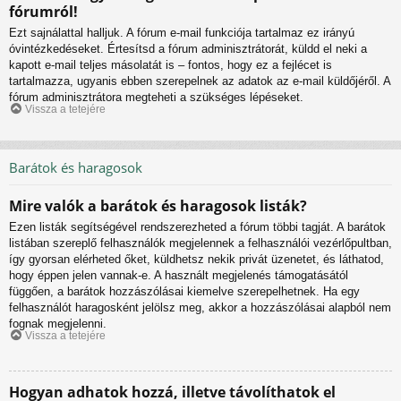
fórumról!
Ezt sajnálattal halljuk. A fórum e-mail funkciója tartalmaz ez irányú
óvintézkedéseket. Értesítsd a fórum adminisztrátorát, küldd el neki a
kapott e-mail teljes másolatát is – fontos, hogy ez a fejlécet is
tartalmazza, ugyanis ebben szerepelnek az adatok az e-mail küldőjéről. A
fórum adminisztrátora megteheti a szükséges lépéseket.
Vissza a tetejére
Barátok és haragosok
Mire valók a barátok és haragosok listák?
Ezen listák segítségével rendszerezheted a fórum többi tagját. A barátok
listában szereplő felhasználók megjelennek a felhasználói vezérlőpultban,
így gyorsan elérheted őket, küldhetsz nekik privát üzenetet, és láthatod,
hogy éppen jelen vannak-e. A használt megjelenés támogatásától
függően, a barátok hozzászólásai kiemelve szerepelhetnek. Ha egy
felhasználót haragosként jelölsz meg, akkor a hozzászólásai alapból nem
fognak megjelenni.
Vissza a tetejére
Hogyan adhatok hozzá, illetve távolíthatok el