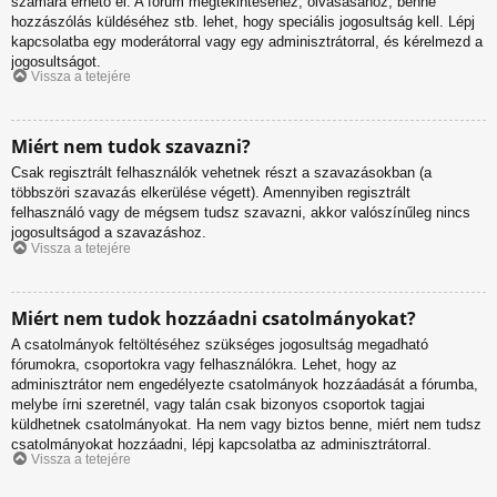
számára érhető el. A fórum megtekintéséhez, olvasásához, benne
hozzászólás küldéséhez stb. lehet, hogy speciális jogosultság kell. Lépj
kapcsolatba egy moderátorral vagy egy adminisztrátorral, és kérelmezd a
jogosultságot.
Vissza a tetejére
Miért nem tudok szavazni?
Csak regisztrált felhasználók vehetnek részt a szavazásokban (a
többszöri szavazás elkerülése végett). Amennyiben regisztrált
felhasználó vagy de mégsem tudsz szavazni, akkor valószínűleg nincs
jogosultságod a szavazáshoz.
Vissza a tetejére
Miért nem tudok hozzáadni csatolmányokat?
A csatolmányok feltöltéséhez szükséges jogosultság megadható
fórumokra, csoportokra vagy felhasználókra. Lehet, hogy az
adminisztrátor nem engedélyezte csatolmányok hozzáadását a fórumba,
melybe írni szeretnél, vagy talán csak bizonyos csoportok tagjai
küldhetnek csatolmányokat. Ha nem vagy biztos benne, miért nem tudsz
csatolmányokat hozzáadni, lépj kapcsolatba az adminisztrátorral.
Vissza a tetejére