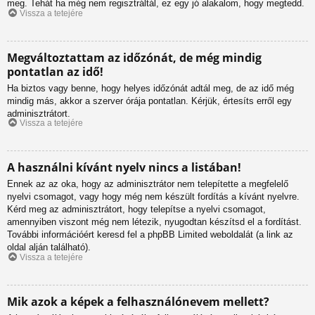
meg. Tehát ha még nem regisztráltál, ez egy jó alakalom, hogy megtedd.
Vissza a tetejére
Megváltoztattam az időzónát, de még mindig
pontatlan az idő!
Ha biztos vagy benne, hogy helyes időzónát adtál meg, de az idő még
mindig más, akkor a szerver órája pontatlan. Kérjük, értesíts erről egy
adminisztrátort.
Vissza a tetejére
A használni kívánt nyelv nincs a listában!
Ennek az az oka, hogy az adminisztrátor nem telepítette a megfelelő
nyelvi csomagot, vagy hogy még nem készült fordítás a kívánt nyelvre.
Kérd meg az adminisztrátort, hogy telepítse a nyelvi csomagot,
amennyiben viszont még nem létezik, nyugodtan készítsd el a fordítást.
További információért keresd fel a phpBB Limited weboldalát (a link az
oldal alján található).
Vissza a tetejére
Mik azok a képek a felhasználónevem mellett?