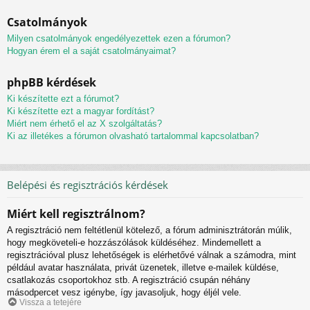
Csatolmányok
Milyen csatolmányok engedélyezettek ezen a fórumon?
Hogyan érem el a saját csatolmányaimat?
phpBB kérdések
Ki készítette ezt a fórumot?
Ki készítette ezt a magyar fordítást?
Miért nem érhető el az X szolgáltatás?
Ki az illetékes a fórumon olvasható tartalommal kapcsolatban?
Belépési és regisztrációs kérdések
Miért kell regisztrálnom?
A regisztráció nem feltétlenül kötelező, a fórum adminisztrátorán múlik,
hogy megköveteli-e hozzászólások küldéséhez. Mindemellett a
regisztrációval plusz lehetőségek is elérhetővé válnak a számodra, mint
például avatar használata, privát üzenetek, illetve e-mailek küldése,
csatlakozás csoportokhoz stb. A regisztráció csupán néhány
másodpercet vesz igénybe, így javasoljuk, hogy éljél vele.
Vissza a tetejére