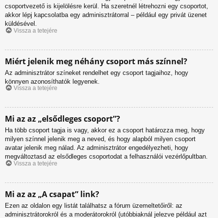
csoportvezető is kijelölésre kerül. Ha szeretnél létrehozni egy csoportot,
akkor lépj kapcsolatba egy adminisztrátorral – például egy privát üzenet
küldésével.
Vissza a tetejére
Miért jelenik meg néhány csoport más színnel?
Az adminisztrátor színeket rendelhet egy csoport tagjaihoz, hogy
könnyen azonosíthatók legyenek.
Vissza a tetejére
Mi az az „elsődleges csoport”?
Ha több csoport tagja is vagy, akkor ez a csoport határozza meg, hogy
milyen színnel jelenik meg a neved, és hogy alapból milyen csoport
avatar jelenik meg nálad. Az adminisztrátor engedélyezheti, hogy
megváltoztasd az elsődleges csoportodat a felhasználói vezérlőpultban.
Vissza a tetejére
Mi az az „A csapat” link?
Ezen az oldalon egy listát találhatsz a fórum üzemeltetőiről: az
adminisztrátorokról és a moderátorokról (utóbbiaknál jelezve például azt