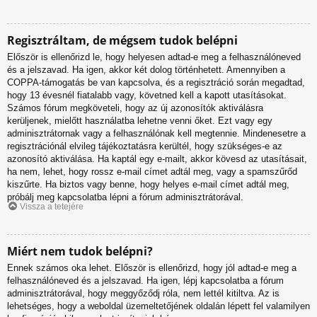
Regisztráltam, de mégsem tudok belépni
Először is ellenőrizd le, hogy helyesen adtad-e meg a felhasználóneved
és a jelszavad. Ha igen, akkor két dolog történhetett. Amennyiben a
COPPA-támogatás be van kapcsolva, és a regisztráció során megadtad,
hogy 13 évesnél fiatalabb vagy, követned kell a kapott utasításokat.
Számos fórum megköveteli, hogy az új azonosítók aktiválásra
kerüljenek, mielőtt használatba lehetne venni őket. Ezt vagy egy
adminisztrátornak vagy a felhasználónak kell megtennie. Mindenesetre a
regisztrációnál elvileg tájékoztatásra kerültél, hogy szükséges-e az
azonosító aktiválása. Ha kaptál egy e-mailt, akkor kövesd az utasításait,
ha nem, lehet, hogy rossz e-mail címet adtál meg, vagy a spamszűrőd
kiszűrte. Ha biztos vagy benne, hogy helyes e-mail címet adtál meg,
próbálj meg kapcsolatba lépni a fórum adminisztrátorával.
Vissza a tetejére
Miért nem tudok belépni?
Ennek számos oka lehet. Először is ellenőrizd, hogy jól adtad-e meg a
felhasználóneved és a jelszavad. Ha igen, lépj kapcsolatba a fórum
adminisztrátorával, hogy meggyőződj róla, nem lettél kitiltva. Az is
lehetséges, hogy a weboldal üzemeltetőjének oldalán lépett fel valamilyen