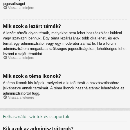
jogosultságot.
Vissza a tetejére
Mik azok a lezárt témák?
A lezárt témák olyan témák, melyekbe nem lehet hozzászólást küldeni
vagy szavazni bennük. Egy téma lezárásának több oka lehet, és egy
témát egy adminisztrátor vagy egy moderátor zárhat le. Ha a fórum
adminisztrátora megadta a szükséges jogosultságokat, lehetőséged lehet
lezárni a saját témáidat.
Vissza a tetejére
Mik azok a téma ikonok?
A téma ikonok kis képek, melyeket a küldő társít a hozzászólásához
jelképezve annak tartalmát. A téma ikonok használatának lehetősége az
adminisztrátortól függ.
Vissza a tetejére
Felhasználói szintek és csoportok
Kik azok az adminisztrátorok?