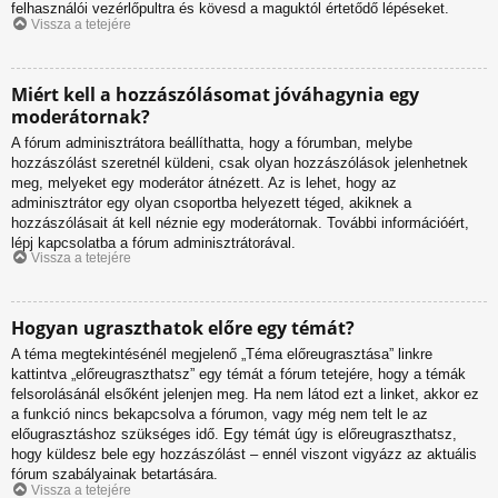
felhasználói vezérlőpultra és kövesd a maguktól értetődő lépéseket.
Vissza a tetejére
Miért kell a hozzászólásomat jóváhagynia egy
moderátornak?
A fórum adminisztrátora beállíthatta, hogy a fórumban, melybe
hozzászólást szeretnél küldeni, csak olyan hozzászólások jelenhetnek
meg, melyeket egy moderátor átnézett. Az is lehet, hogy az
adminisztrátor egy olyan csoportba helyezett téged, akiknek a
hozzászólásait át kell néznie egy moderátornak. További információért,
lépj kapcsolatba a fórum adminisztrátorával.
Vissza a tetejére
Hogyan ugraszthatok előre egy témát?
A téma megtekintésénél megjelenő „Téma előreugrasztása” linkre
kattintva „előreugraszthatsz” egy témát a fórum tetejére, hogy a témák
felsorolásánál elsőként jelenjen meg. Ha nem látod ezt a linket, akkor ez
a funkció nincs bekapcsolva a fórumon, vagy még nem telt le az
előugrasztáshoz szükséges idő. Egy témát úgy is előreugraszthatsz,
hogy küldesz bele egy hozzászólást – ennél viszont vigyázz az aktuális
fórum szabályainak betartására.
Vissza a tetejére