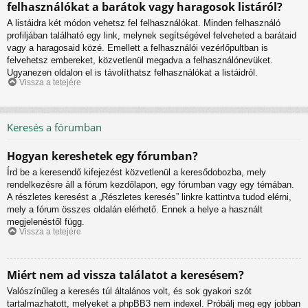
felhasználókat a barátok vagy haragosok listáról?
A listáidra két módon vehetsz fel felhasználókat. Minden felhasználó
profiljában található egy link, melynek segítségével felveheted a barátaid
vagy a haragosaid közé. Emellett a felhasználói vezérlőpultban is
felvehetsz embereket, közvetlenül megadva a felhasználónevüket.
Ugyanezen oldalon el is távolíthatsz felhasználókat a listáidról.
Vissza a tetejére
Keresés a fórumban
Hogyan kereshetek egy fórumban?
Írd be a keresendő kifejezést közvetlenül a keresődobozba, mely
rendelkezésre áll a fórum kezdőlapon, egy fórumban vagy egy témában.
A részletes keresést a „Részletes keresés” linkre kattintva tudod elérni,
mely a fórum összes oldalán elérhető. Ennek a helye a használt
megjelenéstől függ.
Vissza a tetejére
Miért nem ad vissza találatot a keresésem?
Valószínűleg a keresés túl általános volt, és sok gyakori szót
tartalmazhatott, melyeket a phpBB3 nem indexel. Próbálj meg egy jobban