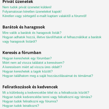
Privát üzenetek
Nem tudok privát üzenetet küldeni!
Folyamatosan kéretlen üzeneteket kapok!
Kéretlen vagy sértegető e-mailt kaptam valakitől a fórumról!
Barátok és haragosok
Mire valók a barátok és haragosok listák?
Hogyan adhatok hozzá, illetve távolíthatok el felhasználókat a barátok
vagy haragosok listáról?
Keresés a fórumban
Hogyan kereshetek egy fórumban?
Miért nem ad vissza találatot a keresésem?
A keresésem miért ad vissza üres oldalt!?
Hogyan kereshetek a tagok között?
Hogyan találhatom meg a saját hozzászólásaimat és témáimat?
Feliratkozások és kedvencek
Mi a különbség a kedvencekbe tétel és a feliratkozás között?
Hogyan tudok kedvencekbe tenni vagy feliratkozni egy témára?
Hogyan tudok feliratkozni egy fórumra?
Hogyan tudok leiratkozni?