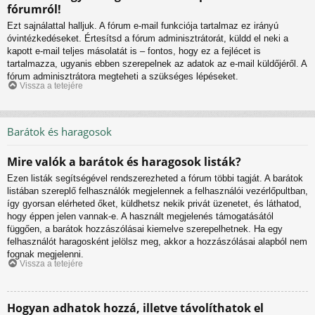
fórumról!
Ezt sajnálattal halljuk. A fórum e-mail funkciója tartalmaz ez irányú
óvintézkedéseket. Értesítsd a fórum adminisztrátorát, küldd el neki a
kapott e-mail teljes másolatát is – fontos, hogy ez a fejlécet is
tartalmazza, ugyanis ebben szerepelnek az adatok az e-mail küldőjéről. A
fórum adminisztrátora megteheti a szükséges lépéseket.
Vissza a tetejére
Barátok és haragosok
Mire valók a barátok és haragosok listák?
Ezen listák segítségével rendszerezheted a fórum többi tagját. A barátok
listában szereplő felhasználók megjelennek a felhasználói vezérlőpultban,
így gyorsan elérheted őket, küldhetsz nekik privát üzenetet, és láthatod,
hogy éppen jelen vannak-e. A használt megjelenés támogatásától
függően, a barátok hozzászólásai kiemelve szerepelhetnek. Ha egy
felhasználót haragosként jelölsz meg, akkor a hozzászólásai alapból nem
fognak megjelenni.
Vissza a tetejére
Hogyan adhatok hozzá, illetve távolíthatok el