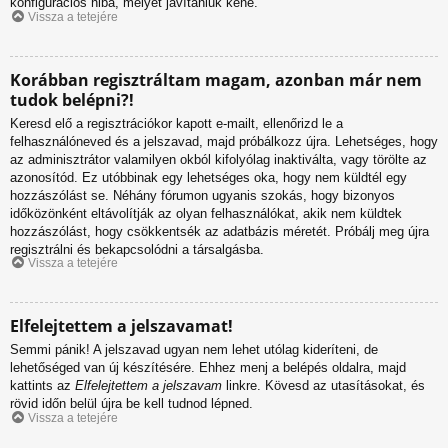
konfigurációs hiba, melyet javítaniuk kéne.
Vissza a tetejére
Korábban regisztráltam magam, azonban már nem
tudok belépni?!
Keresd elő a regisztrációkor kapott e-mailt, ellenőrizd le a
felhasználóneved és a jelszavad, majd próbálkozz újra. Lehetséges, hogy
az adminisztrátor valamilyen okból kifolyólag inaktiválta, vagy törölte az
azonosítód. Ez utóbbinak egy lehetséges oka, hogy nem küldtél egy
hozzászólást se. Néhány fórumon ugyanis szokás, hogy bizonyos
időközönként eltávolítják az olyan felhasználókat, akik nem küldtek
hozzászólást, hogy csökkentsék az adatbázis méretét. Próbálj meg újra
regisztrálni és bekapcsolódni a társalgásba.
Vissza a tetejére
Elfelejtettem a jelszavamat!
Semmi pánik! A jelszavad ugyan nem lehet utólag kideríteni, de
lehetőséged van új készítésére. Ehhez menj a belépés oldalra, majd
kattints az
Elfelejtettem a jelszavam
linkre. Kövesd az utasításokat, és
rövid időn belül újra be kell tudnod lépned.
Vissza a tetejére