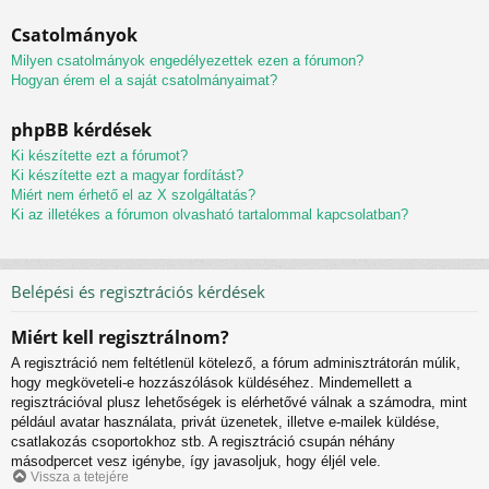
Csatolmányok
Milyen csatolmányok engedélyezettek ezen a fórumon?
Hogyan érem el a saját csatolmányaimat?
phpBB kérdések
Ki készítette ezt a fórumot?
Ki készítette ezt a magyar fordítást?
Miért nem érhető el az X szolgáltatás?
Ki az illetékes a fórumon olvasható tartalommal kapcsolatban?
Belépési és regisztrációs kérdések
Miért kell regisztrálnom?
A regisztráció nem feltétlenül kötelező, a fórum adminisztrátorán múlik,
hogy megköveteli-e hozzászólások küldéséhez. Mindemellett a
regisztrációval plusz lehetőségek is elérhetővé válnak a számodra, mint
például avatar használata, privát üzenetek, illetve e-mailek küldése,
csatlakozás csoportokhoz stb. A regisztráció csupán néhány
másodpercet vesz igénybe, így javasoljuk, hogy éljél vele.
Vissza a tetejére