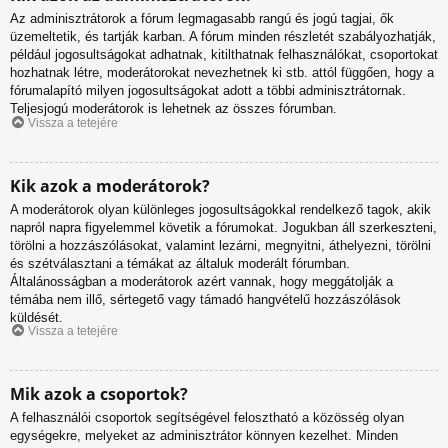
Az adminisztrátorok a fórum legmagasabb rangú és jogú tagjai, ők
üzemeltetik, és tartják karban. A fórum minden részletét szabályozhatják,
például jogosultságokat adhatnak, kitilthatnak felhasználókat, csoportokat
hozhatnak létre, moderátorokat nevezhetnek ki stb. attól függően, hogy a
fórumalapító milyen jogosultságokat adott a többi adminisztrátornak.
Teljesjogú moderátorok is lehetnek az összes fórumban.
Vissza a tetejére
Kik azok a moderátorok?
A moderátorok olyan különleges jogosultságokkal rendelkező tagok, akik
napról napra figyelemmel követik a fórumokat. Jogukban áll szerkeszteni,
törölni a hozzászólásokat, valamint lezárni, megnyitni, áthelyezni, törölni
és szétválasztani a témákat az általuk moderált fórumban.
Általánosságban a moderátorok azért vannak, hogy meggátolják a
témába nem illő, sértegető vagy támadó hangvételű hozzászólások
küldését.
Vissza a tetejére
Mik azok a csoportok?
A felhasználói csoportok segítségével felosztható a közösség olyan
egységekre, melyeket az adminisztrátor könnyen kezelhet. Minden