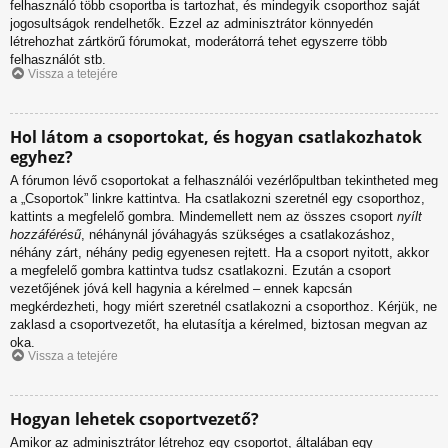
felhasználó több csoportba is tartozhat, és mindegyik csoporthoz saját
jogosultságok rendelhetők. Ezzel az adminisztrátor könnyedén
létrehozhat zártkörű fórumokat, moderátorrá tehet egyszerre több
felhasználót stb.
Vissza a tetejére
Hol látom a csoportokat, és hogyan csatlakozhatok
egyhez?
A fórumon lévő csoportokat a felhasználói vezérlőpultban tekintheted meg
a „Csoportok” linkre kattintva. Ha csatlakozni szeretnél egy csoporthoz,
kattints a megfelelő gombra. Mindemellett nem az összes csoport
nyílt
hozzáférésű
, néhánynál jóváhagyás szükséges a csatlakozáshoz,
néhány zárt, néhány pedig egyenesen rejtett. Ha a csoport nyitott, akkor
a megfelelő gombra kattintva tudsz csatlakozni. Ezután a csoport
vezetőjének jóvá kell hagynia a kérelmed – ennek kapcsán
megkérdezheti, hogy miért szeretnél csatlakozni a csoporthoz. Kérjük, ne
zaklasd a csoportvezetőt, ha elutasítja a kérelmed, biztosan megvan az
oka.
Vissza a tetejére
Hogyan lehetek csoportvezető?
Amikor az adminisztrátor létrehoz egy csoportot, általában egy