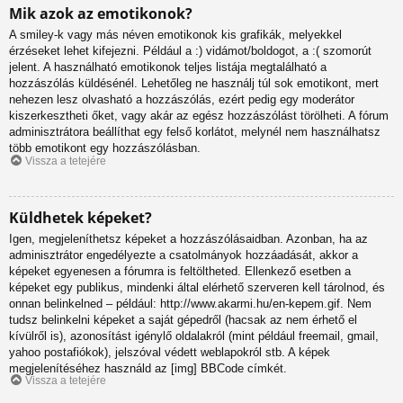
Mik azok az emotikonok?
A smiley-k vagy más néven emotikonok kis grafikák, melyekkel
érzéseket lehet kifejezni. Például a :) vidámot/boldogot, a :( szomorút
jelent. A használható emotikonok teljes listája megtalálható a
hozzászólás küldésénél. Lehetőleg ne használj túl sok emotikont, mert
nehezen lesz olvasható a hozzászólás, ezért pedig egy moderátor
kiszerkesztheti őket, vagy akár az egész hozzászólást törölheti. A fórum
adminisztrátora beállíthat egy felső korlátot, melynél nem használhatsz
több emotikont egy hozzászólásban.
Vissza a tetejére
Küldhetek képeket?
Igen, megjeleníthetsz képeket a hozzászólásaidban. Azonban, ha az
adminisztrátor engedélyezte a csatolmányok hozzáadását, akkor a
képeket egyenesen a fórumra is feltöltheted. Ellenkező esetben a
képeket egy publikus, mindenki által elérhető szerveren kell tárolnod, és
onnan belinkelned – például: http://www.akarmi.hu/en-kepem.gif. Nem
tudsz belinkelni képeket a saját gépedről (hacsak az nem érhető el
kívülről is), azonosítást igénylő oldalakról (mint például freemail, gmail,
yahoo postafiókok), jelszóval védett weblapokról stb. A képek
megjelenítéséhez használd az [img] BBCode címkét.
Vissza a tetejére