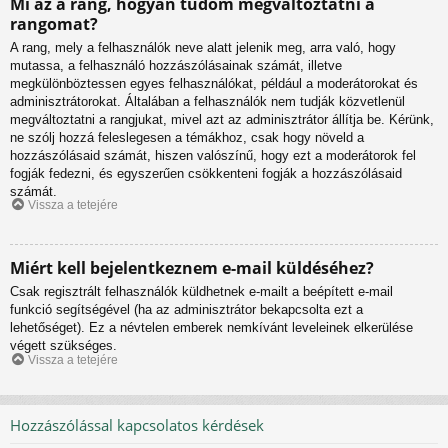
Mi az a rang, hogyan tudom megváltoztatni a
rangomat?
A rang, mely a felhasználók neve alatt jelenik meg, arra való, hogy
mutassa, a felhasználó hozzászólásainak számát, illetve
megkülönböztessen egyes felhasználókat, például a moderátorokat és
adminisztrátorokat. Általában a felhasználók nem tudják közvetlenül
megváltoztatni a rangjukat, mivel azt az adminisztrátor állítja be. Kérünk,
ne szólj hozzá feleslegesen a témákhoz, csak hogy növeld a
hozzászólásaid számát, hiszen valószínű, hogy ezt a moderátorok fel
fogják fedezni, és egyszerűen csökkenteni fogják a hozzászólásaid
számát.
Vissza a tetejére
Miért kell bejelentkeznem e-mail küldéséhez?
Csak regisztrált felhasználók küldhetnek e-mailt a beépített e-mail
funkció segítségével (ha az adminisztrátor bekapcsolta ezt a
lehetőséget). Ez a névtelen emberek nemkívánt leveleinek elkerülése
végett szükséges.
Vissza a tetejére
Hozzászólással kapcsolatos kérdések