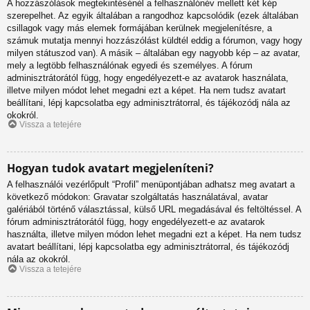
A hozzászólások megtekintésénél a felhasználónév mellett két kép
szerepelhet. Az egyik általában a rangodhoz kapcsolódik (ezek általában
csillagok vagy más elemek formájában kerülnek megjelenítésre, a
számuk mutatja mennyi hozzászólást küldtél eddig a fórumon, vagy hogy
milyen státuszod van). A másik – általában egy nagyobb kép – az avatar,
mely a legtöbb felhasználónak egyedi és személyes. A fórum
adminisztrátorától függ, hogy engedélyezett-e az avatarok használata,
illetve milyen módot lehet megadni ezt a képet. Ha nem tudsz avatart
beállítani, lépj kapcsolatba egy adminisztrátorral, és tájékozódj nála az
okokról.
Vissza a tetejére
Hogyan tudok avatart megjeleníteni?
A felhasználói vezérlőpult “Profil” menüpontjában adhatsz meg avatart a
következő módokon: Gravatar szolgáltatás használatával, avatar
galériából történő választással, külső URL megadásával és feltöltéssel. A
fórum adminisztrátorától függ, hogy engedélyezett-e az avatarok
használta, illetve milyen módon lehet megadni ezt a képet. Ha nem tudsz
avatart beállítani, lépj kapcsolatba egy adminisztrátorral, és tájékozódj
nála az okokról.
Vissza a tetejére