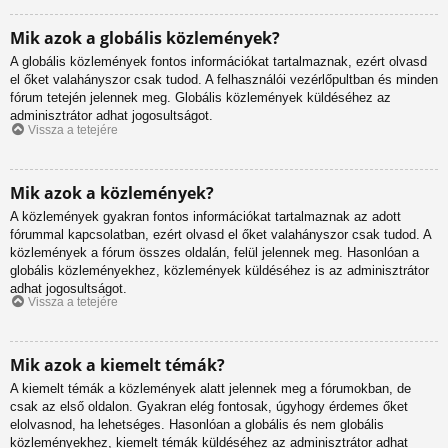
Mik azok a globális közlemények?
A globális közlemények fontos információkat tartalmaznak, ezért olvasd
el őket valahányszor csak tudod. A felhasználói vezérlőpultban és minden
fórum tetején jelennek meg. Globális közlemények küldéséhez az
adminisztrátor adhat jogosultságot.
Vissza a tetejére
Mik azok a közlemények?
A közlemények gyakran fontos információkat tartalmaznak az adott
fórummal kapcsolatban, ezért olvasd el őket valahányszor csak tudod. A
közlemények a fórum összes oldalán, felül jelennek meg. Hasonlóan a
globális közleményekhez, közlemények küldéséhez is az adminisztrátor
adhat jogosultságot.
Vissza a tetejére
Mik azok a kiemelt témák?
A kiemelt témák a közlemények alatt jelennek meg a fórumokban, de
csak az első oldalon. Gyakran elég fontosak, úgyhogy érdemes őket
elolvasnod, ha lehetséges. Hasonlóan a globális és nem globális
közleményekhez, kiemelt témák küldéséhez az adminisztrátor adhat