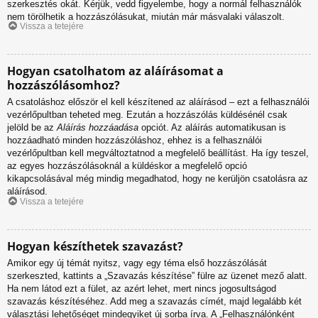
szerkesztés okát. Kérjük, vedd figyelembe, hogy a normál felhasználók
nem törölhetik a hozzászólásukat, miután már másvalaki válaszolt.
Vissza a tetejére
Hogyan csatolhatom az aláírásomat a
hozzászólásomhoz?
A csatoláshoz először el kell készítened az aláírásod – ezt a felhasználói
vezérlőpultban teheted meg. Ezután a hozzászólás küldésénél csak
jelöld be az
Aláírás hozzáadása
opciót. Az aláírás automatikusan is
hozzáadható minden hozzászóláshoz, ehhez is a felhasználói
vezérlőpultban kell megváltoztatnod a megfelelő beállítást. Ha így teszel,
az egyes hozzászólásoknál a küldéskor a megfelelő opció
kikapcsolásával még mindig megadhatod, hogy ne kerüljön csatolásra az
aláírásod.
Vissza a tetejére
Hogyan készíthetek szavazást?
Amikor egy új témát nyitsz, vagy egy téma első hozzászólását
szerkeszted, kattints a „Szavazás készítése” fülre az üzenet mező alatt.
Ha nem látod ezt a fület, az azért lehet, mert nincs jogosultságod
szavazás készítéséhez. Add meg a szavazás címét, majd legalább két
választási lehetőséget mindegyiket új sorba írva. A „Felhasználónként