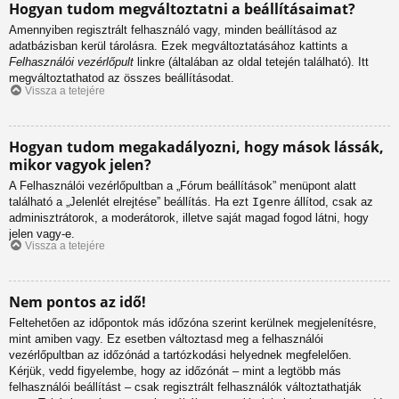
Hogyan tudom megváltoztatni a beállításaimat?
Amennyiben regisztrált felhasználó vagy, minden beállításod az
adatbázisban kerül tárolásra. Ezek megváltoztatásához kattints a
Felhasználói vezérlőpult
linkre (általában az oldal tetején található). Itt
megváltoztathatod az összes beállításodat.
Vissza a tetejére
Hogyan tudom megakadályozni, hogy mások lássák,
mikor vagyok jelen?
A Felhasználói vezérlőpultban a „Fórum beállítások” menüpont alatt
található a „Jelenlét elrejtése” beállítás. Ha ezt
Igen
re állítod, csak az
adminisztrátorok, a moderátorok, illetve saját magad fogod látni, hogy
jelen vagy-e.
Vissza a tetejére
Nem pontos az idő!
Feltehetően az időpontok más időzóna szerint kerülnek megjelenítésre,
mint amiben vagy. Ez esetben változtasd meg a felhasználói
vezérlőpultban az időzónád a tartózkodási helyednek megfelelően.
Kérjük, vedd figyelembe, hogy az időzónát – mint a legtöbb más
felhasználói beállítást – csak regisztrált felhasználók változtathatják