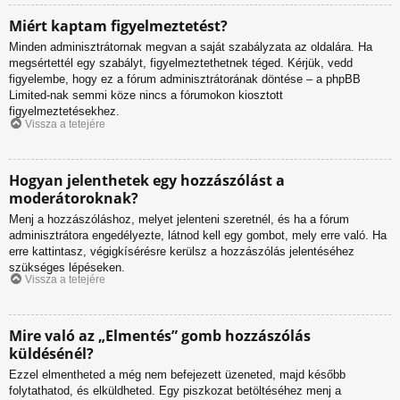
Miért kaptam figyelmeztetést?
Minden adminisztrátornak megvan a saját szabályzata az oldalára. Ha
megsértettél egy szabályt, figyelmeztethetnek téged. Kérjük, vedd
figyelembe, hogy ez a fórum adminisztrátorának döntése – a phpBB
Limited-nak semmi köze nincs a fórumokon kiosztott
figyelmeztetésekhez.
Vissza a tetejére
Hogyan jelenthetek egy hozzászólást a
moderátoroknak?
Menj a hozzászóláshoz, melyet jelenteni szeretnél, és ha a fórum
adminisztrátora engedélyezte, látnod kell egy gombot, mely erre való. Ha
erre kattintasz, végigkísérésre kerülsz a hozzászólás jelentéséhez
szükséges lépéseken.
Vissza a tetejére
Mire való az „Elmentés” gomb hozzászólás
küldésénél?
Ezzel elmentheted a még nem befejezett üzeneted, majd később
folytathatod, és elküldheted. Egy piszkozat betöltéséhez menj a