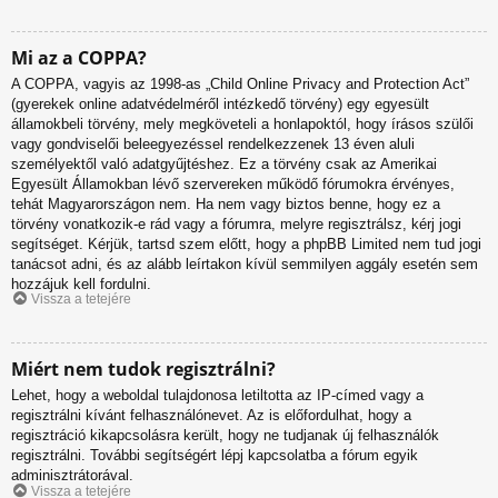
Mi az a COPPA?
A COPPA, vagyis az 1998-as „Child Online Privacy and Protection Act”
(gyerekek online adatvédelméről intézkedő törvény) egy egyesült
államokbeli törvény, mely megköveteli a honlapoktól, hogy írásos szülői
vagy gondviselői beleegyezéssel rendelkezzenek 13 éven aluli
személyektől való adatgyűjtéshez. Ez a törvény csak az Amerikai
Egyesült Államokban lévő szervereken működő fórumokra érvényes,
tehát Magyarországon nem. Ha nem vagy biztos benne, hogy ez a
törvény vonatkozik-e rád vagy a fórumra, melyre regisztrálsz, kérj jogi
segítséget. Kérjük, tartsd szem előtt, hogy a phpBB Limited nem tud jogi
tanácsot adni, és az alább leírtakon kívül semmilyen aggály esetén sem
hozzájuk kell fordulni.
Vissza a tetejére
Miért nem tudok regisztrálni?
Lehet, hogy a weboldal tulajdonosa letiltotta az IP-címed vagy a
regisztrálni kívánt felhasználónevet. Az is előfordulhat, hogy a
regisztráció kikapcsolásra került, hogy ne tudjanak új felhasználók
regisztrálni. További segítségért lépj kapcsolatba a fórum egyik
adminisztrátorával.
Vissza a tetejére