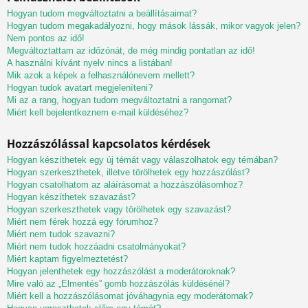
Hogyan tudom megváltoztatni a beállításaimat?
Hogyan tudom megakadályozni, hogy mások lássák, mikor vagyok jelen?
Nem pontos az idő!
Megváltoztattam az időzónát, de még mindig pontatlan az idő!
A használni kívánt nyelv nincs a listában!
Mik azok a képek a felhasználónevem mellett?
Hogyan tudok avatart megjeleníteni?
Mi az a rang, hogyan tudom megváltoztatni a rangomat?
Miért kell bejelentkeznem e-mail küldéséhez?
Hozzászólással kapcsolatos kérdések
Hogyan készíthetek egy új témát vagy válaszolhatok egy témában?
Hogyan szerkeszthetek, illetve törölhetek egy hozzászólást?
Hogyan csatolhatom az aláírásomat a hozzászólásomhoz?
Hogyan készíthetek szavazást?
Hogyan szerkeszthetek vagy törölhetek egy szavazást?
Miért nem férek hozzá egy fórumhoz?
Miért nem tudok szavazni?
Miért nem tudok hozzáadni csatolmányokat?
Miért kaptam figyelmeztetést?
Hogyan jelenthetek egy hozzászólást a moderátoroknak?
Mire való az „Elmentés” gomb hozzászólás küldésénél?
Miért kell a hozzászólásomat jóváhagynia egy moderátornak?