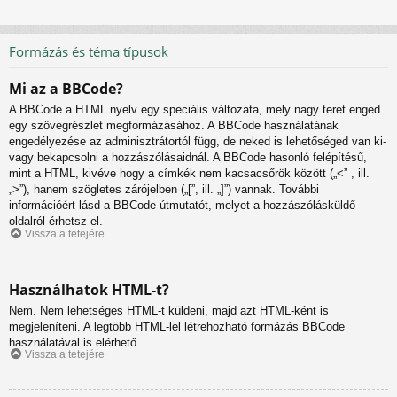
Formázás és téma típusok
Mi az a BBCode?
A BBCode a HTML nyelv egy speciális változata, mely nagy teret enged
egy szövegrészlet megformázásához. A BBCode használatának
engedélyezése az adminisztrátortól függ, de neked is lehetőséged van ki-
vagy bekapcsolni a hozzászólásaidnál. A BBCode hasonló felépítésű,
mint a HTML, kivéve hogy a címkék nem kacsacsőrök között („<” , ill.
„>”), hanem szögletes zárójelben („[”, ill. „]”) vannak. További
információért lásd a BBCode útmutatót, melyet a hozzászólásküldő
oldalról érhetsz el.
Vissza a tetejére
Használhatok HTML-t?
Nem. Nem lehetséges HTML-t küldeni, majd azt HTML-ként is
megjeleníteni. A legtöbb HTML-lel létrehozható formázás BBCode
használatával is elérhető.
Vissza a tetejére