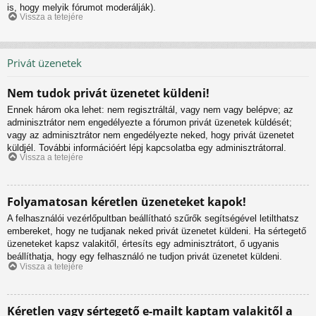
is, hogy melyik fórumot moderálják).
Vissza a tetejére
Privát üzenetek
Nem tudok privát üzenetet küldeni!
Ennek három oka lehet: nem regisztráltál, vagy nem vagy belépve; az
adminisztrátor nem engedélyezte a fórumon privát üzenetek küldését;
vagy az adminisztrátor nem engedélyezte neked, hogy privát üzenetet
küldjél. További információért lépj kapcsolatba egy adminisztrátorral.
Vissza a tetejére
Folyamatosan kéretlen üzeneteket kapok!
A felhasználói vezérlőpultban beállítható szűrők segítségével letilthatsz
embereket, hogy ne tudjanak neked privát üzenetet küldeni. Ha sértegető
üzeneteket kapsz valakitől, értesíts egy adminisztrátort, ő ugyanis
beállíthatja, hogy egy felhasználó ne tudjon privát üzenetet küldeni.
Vissza a tetejére
Kéretlen vagy sértegető e-mailt kaptam valakitől a