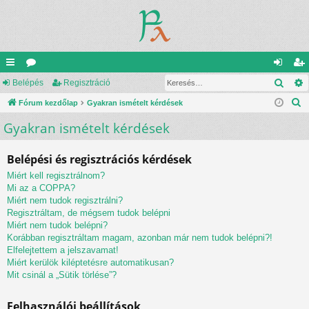
Kere
yo
Belépés
ór
Regisztráció
el
eg
K
rs
Fórum kezdőlap
u
Gyakran ismételt kérdések
ép
is
e
Gyakran ismételt kérdések
lin
m
és
ztr
r
ke
ok
ác
e
Belépési és regisztrációs kérdések
s
k
ió
Miért kell regisztrálnom?
é
Mi az a COPPA?
s
Miért nem tudok regisztrálni?
Regisztráltam, de mégsem tudok belépni
Miért nem tudok belépni?
Korábban regisztráltam magam, azonban már nem tudok belépni?!
Elfelejtettem a jelszavamat!
Miért kerülök kiléptetésre automatikusan?
Mit csinál a „Sütik törlése”?
Felhasználói beállítások