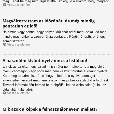
meg. Tehát ha még nem regisztráltál, ez egy jó alakalom, hogy megtedd.
Vissza a tetejére
Megváltoztattam az időzónát, de még mindig
pontatlan az idő!
Ha biztos vagy benne, hogy helyes időzónát adtál meg, de az idő még
mindig más, akkor a szerver órája pontatlan. Kérjük, értesíts erről egy
adminisztrátort.
Vissza a tetejére
A használni kívánt nyelv nincs a listában!
Ennek az az oka, hogy az adminisztrátor nem telepítette a megfelelő
nyelvi csomagot, vagy hogy még nem készült fordítás a kívánt nyelvre.
Kérd meg az adminisztrátort, hogy telepítse a nyelvi csomagot,
amennyiben viszont még nem létezik, nyugodtan készítsd el a fordítást.
További információért keresd fel a phpBB Limited weboldalát (a link az
oldal alján található).
Vissza a tetejére
Mik azok a képek a felhasználónevem mellett?