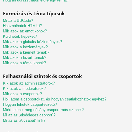
Hogyan ugraszthatok előre egy témát?
Formázás és téma típusok
Mi az a BBCode?
Használhatok HTML-t?
Mik azok az emotikonok?
Küldhetek képeket?
Mik azok a globális közlemények?
Mik azok a közlemények?
Mik azok a kiemelt témák?
Mik azok a lezárt témák?
Mik azok a téma ikonok?
Felhasználói szintek és csoportok
Kik azok az adminisztrátorok?
Kik azok a moderátorok?
Mik azok a csoportok?
Hol látom a csoportokat, és hogyan csatlakozhatok egyhez?
Hogyan lehetek csoportvezető?
Miért jelenik meg néhány csoport más színnel?
Mi az az „elsődleges csoport”?
Mi az az „A csapat” link?