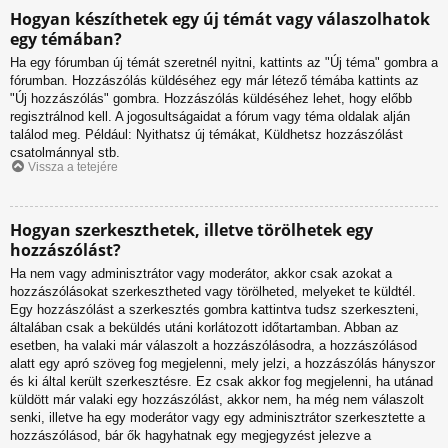
Hogyan készíthetek egy új témát vagy válaszolhatok
egy témában?
Ha egy fórumban új témát szeretnél nyitni, kattints az "Új téma" gombra a
fórumban. Hozzászólás küldéséhez egy már létező témába kattints az
"Új hozzászólás" gombra. Hozzászólás küldéséhez lehet, hogy előbb
regisztrálnod kell. A jogosultságaidat a fórum vagy téma oldalak alján
találod meg. Például: Nyithatsz új témákat, Küldhetsz hozzászólást
csatolmánnyal stb.
Vissza a tetejére
Hogyan szerkeszthetek, illetve törölhetek egy
hozzászólást?
Ha nem vagy adminisztrátor vagy moderátor, akkor csak azokat a
hozzászólásokat szerkesztheted vagy törölheted, melyeket te küldtél.
Egy hozzászólást a szerkesztés gombra kattintva tudsz szerkeszteni,
általában csak a beküldés utáni korlátozott időtartamban. Abban az
esetben, ha valaki már válaszolt a hozzászólásodra, a hozzászólásod
alatt egy apró szöveg fog megjelenni, mely jelzi, a hozzászólás hányszor
és ki által került szerkesztésre. Ez csak akkor fog megjelenni, ha utánad
küldött már valaki egy hozzászólást, akkor nem, ha még nem válaszolt
senki, illetve ha egy moderátor vagy egy adminisztrátor szerkesztette a
hozzászólásod, bár ők hagyhatnak egy megjegyzést jelezve a