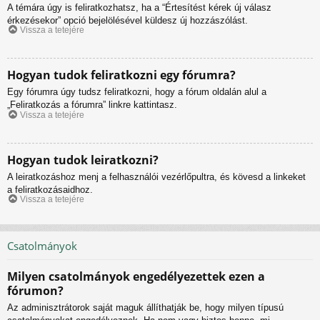
A témára úgy is feliratkozhatsz, ha a “Értesítést kérek új válasz
érkezésekor” opció bejelölésével küldesz új hozzászólást.
Vissza a tetejére
Hogyan tudok feliratkozni egy fórumra?
Egy fórumra úgy tudsz feliratkozni, hogy a fórum oldalán alul a
„Feliratkozás a fórumra” linkre kattintasz.
Vissza a tetejére
Hogyan tudok leiratkozni?
A leiratkozáshoz menj a felhasználói vezérlőpultra, és kövesd a linkeket
a feliratkozásaidhoz.
Vissza a tetejére
Csatolmányok
Milyen csatolmányok engedélyezettek ezen a
fórumon?
Az adminisztrátorok saját maguk állíthatják be, hogy milyen típusú