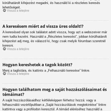
körülhatárolt kifejezést megadni, és használd ki a részletes keresés
lehetőségeit.
Vissza a tetejére
A keresésem miért ad vissza üres oldalt!?
A keresésed olyan sok találatot adott vissza, hogy azt a webszerver már
nem tudta kezelni. Használd a „Részletes keresést”, jobban körülhatárolt
kifejezést adj meg, és válaszd ki, hogy csak melyik fórumban szeretnél
keresni.
Vissza a tetejére
Hogyan kereshetek a tagok között?
Menj a taglistára, és kattints a „Felhasználó keresése” linkre.
Vissza a tetejére
Hogyan találhatom meg a saját hozzászólásaimat és
témáimat?
A saját hozzászólásaidhoz kétféleképpen férhetsz hozzá: vagy a
felhasználói vezérlőpultban a „Saját hozzászólások megtekintése” linkre
kattintva vagy a profilodon keresztül. A témáid eléréséhez használd a