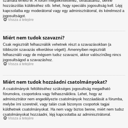
számára érhető el. A fórum megtekintéséhez, olvasásához, benne
hozzászólás küldéséhez stb. lehet, hogy speciális jogosultság kell. Lépj
kapcsolatba egy moderátorral vagy egy adminisztrátorral, és kérelmezd a
jogosultságot.
Vissza a tetejére
Miért nem tudok szavazni?
Csak regisztrált felhasználók vehetnek részt a szavazásokban (a
többszöri szavazás elkerülése végett). Amennyiben regisztrált
felhasználó vagy de mégsem tudsz szavazni, akkor valószínűleg nincs
jogosultságod a szavazáshoz.
Vissza a tetejére
Miért nem tudok hozzáadni csatolmányokat?
A csatolmányok feltöltéséhez szükséges jogosultság megadható
fórumokra, csoportokra vagy felhasználókra. Lehet, hogy az
adminisztrátor nem engedélyezte csatolmányok hozzáadását a fórumba,
melybe írni szeretnél, vagy talán csak bizonyos csoportok tagjai
küldhetnek csatolmányokat. Ha nem vagy biztos benne, miért nem tudsz
csatolmányokat hozzáadni, lépj kapcsolatba az adminisztrátorral.
Vissza a tetejére