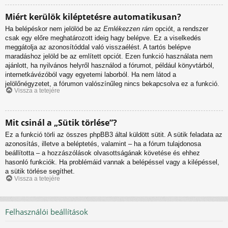
Miért kerülök kiléptetésre automatikusan?
Ha belépéskor nem jelölöd be az
Emlékezzen rám
opciót, a rendszer
csak egy előre meghatározott ideig hagy belépve. Ez a viselkedés
meggátolja az azonosítóddal való visszaélést. A tartós belépve
maradáshoz jelöld be az említett opciót. Ezen funkció használata nem
ajánlott, ha nyilvános helyről használod a fórumot, például könyvtárból,
internetkávézóból vagy egyetemi laborból. Ha nem látod a
jelölőnégyzetet, a fórumon valószínűleg nincs bekapcsolva ez a funkció.
Vissza a tetejére
Mit csinál a „Sütik törlése”?
Ez a funkció törli az összes phpBB3 által küldött sütit. A sütik feladata az
azonosítás, illetve a beléptetés, valamint – ha a fórum tulajdonosa
beállította – a hozzászólások olvasottságának követése és ehhez
hasonló funkciók. Ha problémáid vannak a belépéssel vagy a kilépéssel,
a sütik törlése segíthet.
Vissza a tetejére
Felhasználói beállítások