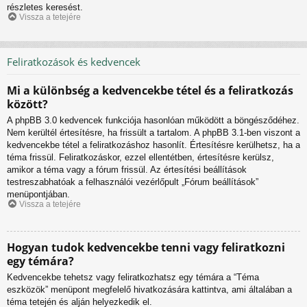
részletes keresést.
Vissza a tetejére
Feliratkozások és kedvencek
Mi a különbség a kedvencekbe tétel és a feliratkozás
között?
A phpBB 3.0 kedvencek funkciója hasonlóan működött a böngésződéhez.
Nem kerültél értesítésre, ha frissült a tartalom. A phpBB 3.1-ben viszont a
kedvencekbe tétel a feliratkozáshoz hasonlít. Értesítésre kerülhetsz, ha a
téma frissül. Feliratkozáskor, ezzel ellentétben, értesítésre kerülsz,
amikor a téma vagy a fórum frissül. Az értesítési beállítások
testreszabhatóak a felhasználói vezérlőpult „Fórum beállítások”
menüpontjában.
Vissza a tetejére
Hogyan tudok kedvencekbe tenni vagy feliratkozni
egy témára?
Kedvencekbe tehetsz vagy feliratkozhatsz egy témára a “Téma
eszközök” menüpont megfelelő hivatkozására kattintva, ami általában a
téma tetején és alján helyezkedik el.