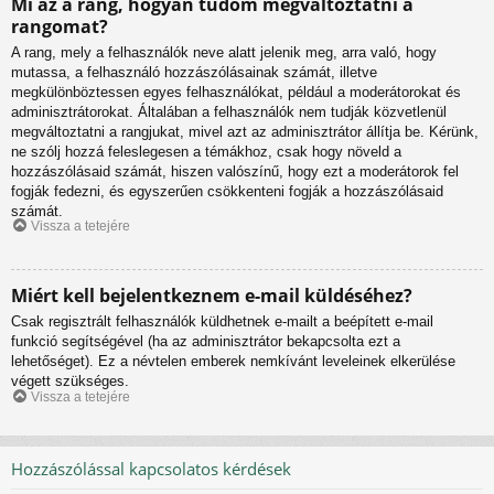
Mi az a rang, hogyan tudom megváltoztatni a
rangomat?
A rang, mely a felhasználók neve alatt jelenik meg, arra való, hogy
mutassa, a felhasználó hozzászólásainak számát, illetve
megkülönböztessen egyes felhasználókat, például a moderátorokat és
adminisztrátorokat. Általában a felhasználók nem tudják közvetlenül
megváltoztatni a rangjukat, mivel azt az adminisztrátor állítja be. Kérünk,
ne szólj hozzá feleslegesen a témákhoz, csak hogy növeld a
hozzászólásaid számát, hiszen valószínű, hogy ezt a moderátorok fel
fogják fedezni, és egyszerűen csökkenteni fogják a hozzászólásaid
számát.
Vissza a tetejére
Miért kell bejelentkeznem e-mail küldéséhez?
Csak regisztrált felhasználók küldhetnek e-mailt a beépített e-mail
funkció segítségével (ha az adminisztrátor bekapcsolta ezt a
lehetőséget). Ez a névtelen emberek nemkívánt leveleinek elkerülése
végett szükséges.
Vissza a tetejére
Hozzászólással kapcsolatos kérdések