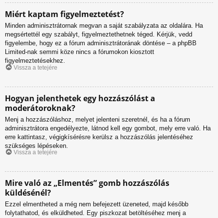
Miért kaptam figyelmeztetést?
Minden adminisztrátornak megvan a saját szabályzata az oldalára. Ha
megsértettél egy szabályt, figyelmeztethetnek téged. Kérjük, vedd
figyelembe, hogy ez a fórum adminisztrátorának döntése – a phpBB
Limited-nak semmi köze nincs a fórumokon kiosztott
figyelmeztetésekhez.
Vissza a tetejére
Hogyan jelenthetek egy hozzászólást a
moderátoroknak?
Menj a hozzászóláshoz, melyet jelenteni szeretnél, és ha a fórum
adminisztrátora engedélyezte, látnod kell egy gombot, mely erre való. Ha
erre kattintasz, végigkísérésre kerülsz a hozzászólás jelentéséhez
szükséges lépéseken.
Vissza a tetejére
Mire való az „Elmentés” gomb hozzászólás
küldésénél?
Ezzel elmentheted a még nem befejezett üzeneted, majd később
folytathatod, és elküldheted. Egy piszkozat betöltéséhez menj a