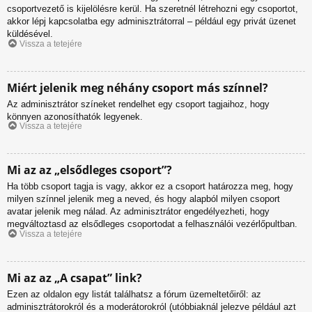
csoportvezető is kijelölésre kerül. Ha szeretnél létrehozni egy csoportot,
akkor lépj kapcsolatba egy adminisztrátorral – például egy privát üzenet
küldésével.
Vissza a tetejére
Miért jelenik meg néhány csoport más színnel?
Az adminisztrátor színeket rendelhet egy csoport tagjaihoz, hogy
könnyen azonosíthatók legyenek.
Vissza a tetejére
Mi az az „elsődleges csoport”?
Ha több csoport tagja is vagy, akkor ez a csoport határozza meg, hogy
milyen színnel jelenik meg a neved, és hogy alapból milyen csoport
avatar jelenik meg nálad. Az adminisztrátor engedélyezheti, hogy
megváltoztasd az elsődleges csoportodat a felhasználói vezérlőpultban.
Vissza a tetejére
Mi az az „A csapat” link?
Ezen az oldalon egy listát találhatsz a fórum üzemeltetőiről: az
adminisztrátorokról és a moderátorokról (utóbbiaknál jelezve például azt