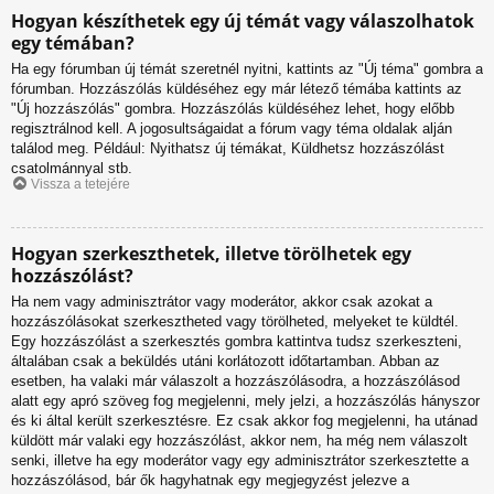
Hogyan készíthetek egy új témát vagy válaszolhatok
egy témában?
Ha egy fórumban új témát szeretnél nyitni, kattints az "Új téma" gombra a
fórumban. Hozzászólás küldéséhez egy már létező témába kattints az
"Új hozzászólás" gombra. Hozzászólás küldéséhez lehet, hogy előbb
regisztrálnod kell. A jogosultságaidat a fórum vagy téma oldalak alján
találod meg. Például: Nyithatsz új témákat, Küldhetsz hozzászólást
csatolmánnyal stb.
Vissza a tetejére
Hogyan szerkeszthetek, illetve törölhetek egy
hozzászólást?
Ha nem vagy adminisztrátor vagy moderátor, akkor csak azokat a
hozzászólásokat szerkesztheted vagy törölheted, melyeket te küldtél.
Egy hozzászólást a szerkesztés gombra kattintva tudsz szerkeszteni,
általában csak a beküldés utáni korlátozott időtartamban. Abban az
esetben, ha valaki már válaszolt a hozzászólásodra, a hozzászólásod
alatt egy apró szöveg fog megjelenni, mely jelzi, a hozzászólás hányszor
és ki által került szerkesztésre. Ez csak akkor fog megjelenni, ha utánad
küldött már valaki egy hozzászólást, akkor nem, ha még nem válaszolt
senki, illetve ha egy moderátor vagy egy adminisztrátor szerkesztette a
hozzászólásod, bár ők hagyhatnak egy megjegyzést jelezve a