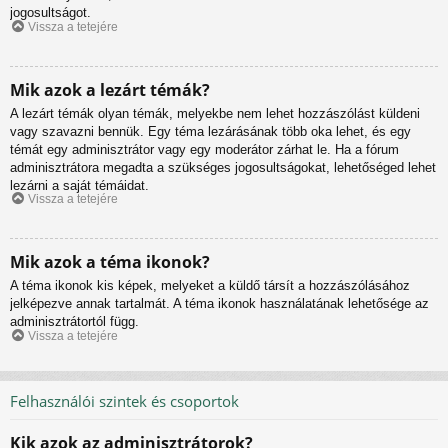
jogosultságot.
Vissza a tetejére
Mik azok a lezárt témák?
A lezárt témák olyan témák, melyekbe nem lehet hozzászólást küldeni
vagy szavazni bennük. Egy téma lezárásának több oka lehet, és egy
témát egy adminisztrátor vagy egy moderátor zárhat le. Ha a fórum
adminisztrátora megadta a szükséges jogosultságokat, lehetőséged lehet
lezárni a saját témáidat.
Vissza a tetejére
Mik azok a téma ikonok?
A téma ikonok kis képek, melyeket a küldő társít a hozzászólásához
jelképezve annak tartalmát. A téma ikonok használatának lehetősége az
adminisztrátortól függ.
Vissza a tetejére
Felhasználói szintek és csoportok
Kik azok az adminisztrátorok?