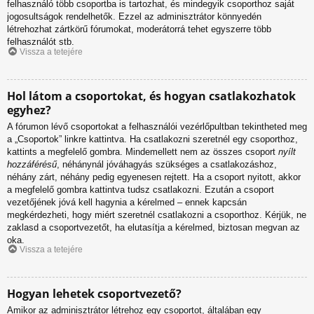
felhasználó több csoportba is tartozhat, és mindegyik csoporthoz saját
jogosultságok rendelhetők. Ezzel az adminisztrátor könnyedén
létrehozhat zártkörű fórumokat, moderátorrá tehet egyszerre több
felhasználót stb.
Vissza a tetejére
Hol látom a csoportokat, és hogyan csatlakozhatok
egyhez?
A fórumon lévő csoportokat a felhasználói vezérlőpultban tekintheted meg
a „Csoportok” linkre kattintva. Ha csatlakozni szeretnél egy csoporthoz,
kattints a megfelelő gombra. Mindemellett nem az összes csoport
nyílt
hozzáférésű
, néhánynál jóváhagyás szükséges a csatlakozáshoz,
néhány zárt, néhány pedig egyenesen rejtett. Ha a csoport nyitott, akkor
a megfelelő gombra kattintva tudsz csatlakozni. Ezután a csoport
vezetőjének jóvá kell hagynia a kérelmed – ennek kapcsán
megkérdezheti, hogy miért szeretnél csatlakozni a csoporthoz. Kérjük, ne
zaklasd a csoportvezetőt, ha elutasítja a kérelmed, biztosan megvan az
oka.
Vissza a tetejére
Hogyan lehetek csoportvezető?
Amikor az adminisztrátor létrehoz egy csoportot, általában egy