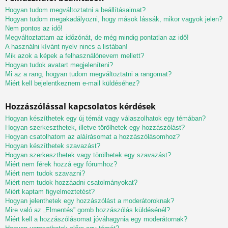
Hogyan tudom megváltoztatni a beállításaimat?
Hogyan tudom megakadályozni, hogy mások lássák, mikor vagyok jelen?
Nem pontos az idő!
Megváltoztattam az időzónát, de még mindig pontatlan az idő!
A használni kívánt nyelv nincs a listában!
Mik azok a képek a felhasználónevem mellett?
Hogyan tudok avatart megjeleníteni?
Mi az a rang, hogyan tudom megváltoztatni a rangomat?
Miért kell bejelentkeznem e-mail küldéséhez?
Hozzászólással kapcsolatos kérdések
Hogyan készíthetek egy új témát vagy válaszolhatok egy témában?
Hogyan szerkeszthetek, illetve törölhetek egy hozzászólást?
Hogyan csatolhatom az aláírásomat a hozzászólásomhoz?
Hogyan készíthetek szavazást?
Hogyan szerkeszthetek vagy törölhetek egy szavazást?
Miért nem férek hozzá egy fórumhoz?
Miért nem tudok szavazni?
Miért nem tudok hozzáadni csatolmányokat?
Miért kaptam figyelmeztetést?
Hogyan jelenthetek egy hozzászólást a moderátoroknak?
Mire való az „Elmentés” gomb hozzászólás küldésénél?
Miért kell a hozzászólásomat jóváhagynia egy moderátornak?