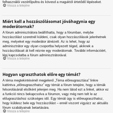
felhasználói vezérlőpultra és kövesd a maguktól értetődő lépéseket.
Vissza a tetejére
Miért kell a hozzászólásomat jóváhagynia egy
moderátornak?
A fórum adminisztrátora beállíthatta, hogy a fórumban, melybe
hozzászólást szeretnél küldeni, csak olyan hozzászólások jelenhetnek
meg, melyeket egy moderátor átnézett. Az is lehet, hogy az
adminisztrátor egy olyan csoportba helyezett téged, akiknek a
hozzászólásait át kell néznie egy moderátornak. További információért,
lépj kapcsolatba a fórum adminisztrátorával.
Vissza a tetejére
Hogyan ugraszthatok előre egy témát?
A téma megtekintésénél megjelenő „Téma előreugrasztása” linkre
kattintva „előreugraszthatsz” egy témát a fórum tetejére, hogy a témák
felsorolásánál elsőként jelenjen meg. Ha nem látod ezt a linket, akkor ez
a funkció nincs bekapcsolva a fórumon, vagy még nem telt le az
előugrasztáshoz szükséges idő. Egy témát úgy is előreugraszthatsz,
hogy küldesz bele egy hozzászólást – ennél viszont vigyázz az aktuális
fórum szabályainak betartására.
Vissza a tetejére