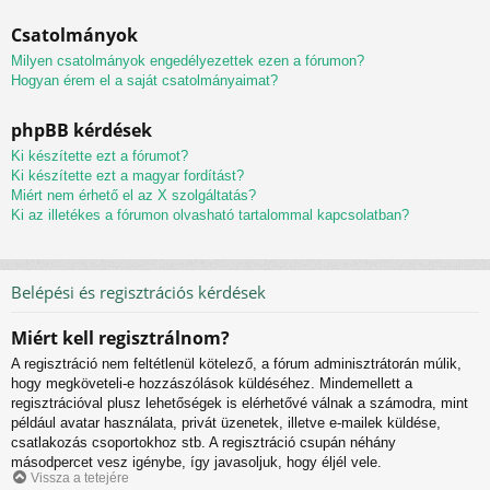
Csatolmányok
Milyen csatolmányok engedélyezettek ezen a fórumon?
Hogyan érem el a saját csatolmányaimat?
phpBB kérdések
Ki készítette ezt a fórumot?
Ki készítette ezt a magyar fordítást?
Miért nem érhető el az X szolgáltatás?
Ki az illetékes a fórumon olvasható tartalommal kapcsolatban?
Belépési és regisztrációs kérdések
Miért kell regisztrálnom?
A regisztráció nem feltétlenül kötelező, a fórum adminisztrátorán múlik,
hogy megköveteli-e hozzászólások küldéséhez. Mindemellett a
regisztrációval plusz lehetőségek is elérhetővé válnak a számodra, mint
például avatar használata, privát üzenetek, illetve e-mailek küldése,
csatlakozás csoportokhoz stb. A regisztráció csupán néhány
másodpercet vesz igénybe, így javasoljuk, hogy éljél vele.
Vissza a tetejére