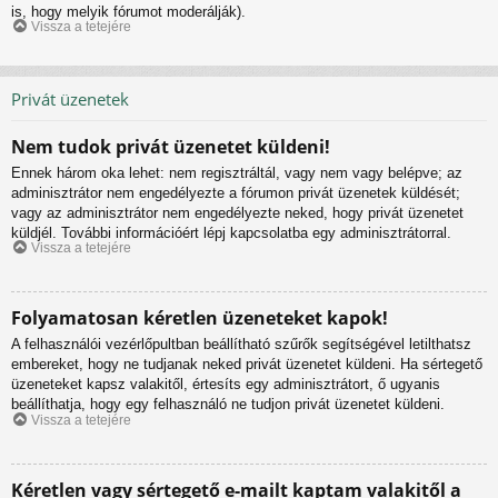
is, hogy melyik fórumot moderálják).
Vissza a tetejére
Privát üzenetek
Nem tudok privát üzenetet küldeni!
Ennek három oka lehet: nem regisztráltál, vagy nem vagy belépve; az
adminisztrátor nem engedélyezte a fórumon privát üzenetek küldését;
vagy az adminisztrátor nem engedélyezte neked, hogy privát üzenetet
küldjél. További információért lépj kapcsolatba egy adminisztrátorral.
Vissza a tetejére
Folyamatosan kéretlen üzeneteket kapok!
A felhasználói vezérlőpultban beállítható szűrők segítségével letilthatsz
embereket, hogy ne tudjanak neked privát üzenetet küldeni. Ha sértegető
üzeneteket kapsz valakitől, értesíts egy adminisztrátort, ő ugyanis
beállíthatja, hogy egy felhasználó ne tudjon privát üzenetet küldeni.
Vissza a tetejére
Kéretlen vagy sértegető e-mailt kaptam valakitől a