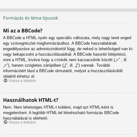
Formázás és téma típusok
Mi az a BBCode?
A BBCode a HTML nyelv egy speciális változata, mely nagy teret enged
egy szövegrészlet megformázásához. A BBCode használatának
engedélyezése az adminisztrátortól függ, de neked is lehetőséged van ki-
vagy bekapcsolni a hozzászólásaidnál. A BBCode hasonló felépítésű,
mint a HTML, kivéve hogy a címkék nem kacsacsőrök között („<” , ill.
„>”), hanem szögletes zárójelben („[”, ill. „]”) vannak. További
információért lásd a BBCode útmutatót, melyet a hozzászólásküldő
oldalról érhetsz el.
Vissza a tetejére
Használhatok HTML-t?
Nem. Nem lehetséges HTML-t küldeni, majd azt HTML-ként is
megjeleníteni. A legtöbb HTML-lel létrehozható formázás BBCode
használatával is elérhető.
Vissza a tetejére