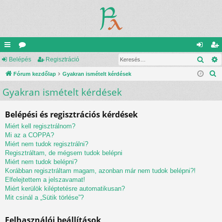
Kere
yo
Belépés
ór
Regisztráció
el
eg
K
rs
Fórum kezdőlap
u
Gyakran ismételt kérdések
ép
is
e
Gyakran ismételt kérdések
lin
m
és
ztr
r
ke
ok
ác
e
Belépési és regisztrációs kérdések
s
k
ió
Miért kell regisztrálnom?
é
Mi az a COPPA?
s
Miért nem tudok regisztrálni?
Regisztráltam, de mégsem tudok belépni
Miért nem tudok belépni?
Korábban regisztráltam magam, azonban már nem tudok belépni?!
Elfelejtettem a jelszavamat!
Miért kerülök kiléptetésre automatikusan?
Mit csinál a „Sütik törlése”?
Felhasználói beállítások