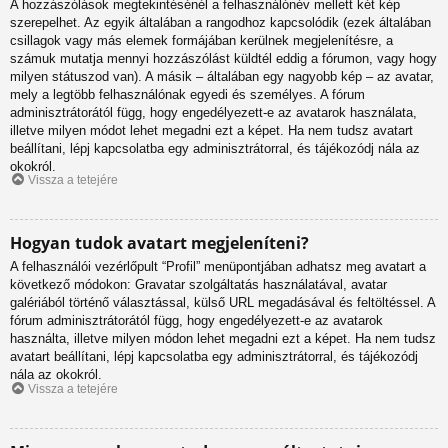
A hozzászólások megtekintésénél a felhasználónév mellett két kép
szerepelhet. Az egyik általában a rangodhoz kapcsolódik (ezek általában
csillagok vagy más elemek formájában kerülnek megjelenítésre, a
számuk mutatja mennyi hozzászólást küldtél eddig a fórumon, vagy hogy
milyen státuszod van). A másik – általában egy nagyobb kép – az avatar,
mely a legtöbb felhasználónak egyedi és személyes. A fórum
adminisztrátorától függ, hogy engedélyezett-e az avatarok használata,
illetve milyen módot lehet megadni ezt a képet. Ha nem tudsz avatart
beállítani, lépj kapcsolatba egy adminisztrátorral, és tájékozódj nála az
okokról.
Vissza a tetejére
Hogyan tudok avatart megjeleníteni?
A felhasználói vezérlőpult “Profil” menüpontjában adhatsz meg avatart a
következő módokon: Gravatar szolgáltatás használatával, avatar
galériából történő választással, külső URL megadásával és feltöltéssel. A
fórum adminisztrátorától függ, hogy engedélyezett-e az avatarok
használta, illetve milyen módon lehet megadni ezt a képet. Ha nem tudsz
avatart beállítani, lépj kapcsolatba egy adminisztrátorral, és tájékozódj
nála az okokról.
Vissza a tetejére