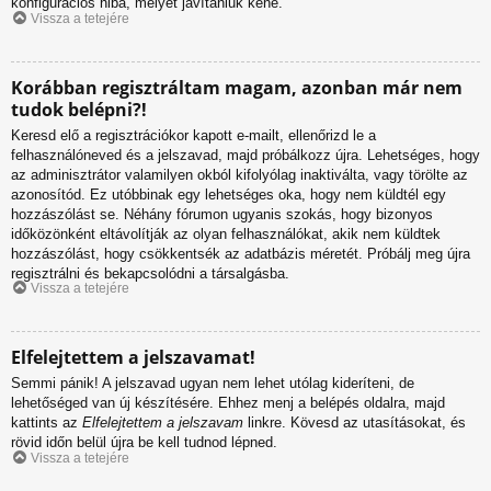
konfigurációs hiba, melyet javítaniuk kéne.
Vissza a tetejére
Korábban regisztráltam magam, azonban már nem
tudok belépni?!
Keresd elő a regisztrációkor kapott e-mailt, ellenőrizd le a
felhasználóneved és a jelszavad, majd próbálkozz újra. Lehetséges, hogy
az adminisztrátor valamilyen okból kifolyólag inaktiválta, vagy törölte az
azonosítód. Ez utóbbinak egy lehetséges oka, hogy nem küldtél egy
hozzászólást se. Néhány fórumon ugyanis szokás, hogy bizonyos
időközönként eltávolítják az olyan felhasználókat, akik nem küldtek
hozzászólást, hogy csökkentsék az adatbázis méretét. Próbálj meg újra
regisztrálni és bekapcsolódni a társalgásba.
Vissza a tetejére
Elfelejtettem a jelszavamat!
Semmi pánik! A jelszavad ugyan nem lehet utólag kideríteni, de
lehetőséged van új készítésére. Ehhez menj a belépés oldalra, majd
kattints az
Elfelejtettem a jelszavam
linkre. Kövesd az utasításokat, és
rövid időn belül újra be kell tudnod lépned.
Vissza a tetejére