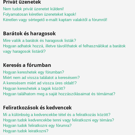
Privát üzenetek
Nem tudok privát üzenetet küldeni!
Folyamatosan kéretlen üzeneteket kapok!
Kéretlen vagy sértegető e-mailt kaptam valakitől a fórumról!
Barátok és haragosok
Mire valók a barátok és haragosok listák?
Hogyan adhatok hozzá, illetve távolíthatok el felhasználókat a barátok
vagy haragosok listáról?
Keresés a fórumban
Hogyan kereshetek egy fórumban?
Miért nem ad vissza találatot a keresésem?
A keresésem miért ad vissza üres oldalt!?
Hogyan kereshetek a tagok között?
Hogyan találhatom meg a saját hozzászólásaimat és témáimat?
Feliratkozások és kedvencek
Mi a különbség a kedvencekbe tétel és a feliratkozás között?
Hogyan tudok kedvencekbe tenni vagy feliratkozni egy témára?
Hogyan tudok feliratkozni egy fórumra?
Hogyan tudok leiratkozni?