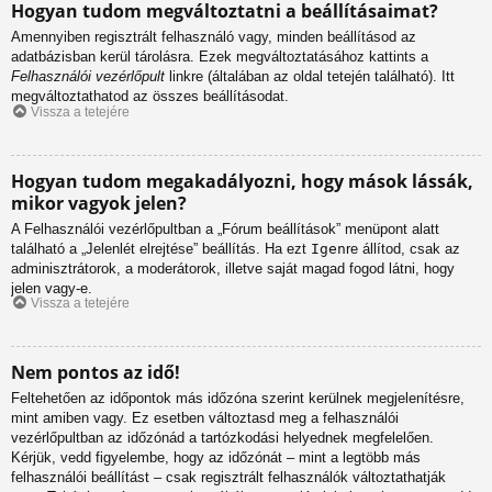
Hogyan tudom megváltoztatni a beállításaimat?
Amennyiben regisztrált felhasználó vagy, minden beállításod az
adatbázisban kerül tárolásra. Ezek megváltoztatásához kattints a
Felhasználói vezérlőpult
linkre (általában az oldal tetején található). Itt
megváltoztathatod az összes beállításodat.
Vissza a tetejére
Hogyan tudom megakadályozni, hogy mások lássák,
mikor vagyok jelen?
A Felhasználói vezérlőpultban a „Fórum beállítások” menüpont alatt
található a „Jelenlét elrejtése” beállítás. Ha ezt
Igen
re állítod, csak az
adminisztrátorok, a moderátorok, illetve saját magad fogod látni, hogy
jelen vagy-e.
Vissza a tetejére
Nem pontos az idő!
Feltehetően az időpontok más időzóna szerint kerülnek megjelenítésre,
mint amiben vagy. Ez esetben változtasd meg a felhasználói
vezérlőpultban az időzónád a tartózkodási helyednek megfelelően.
Kérjük, vedd figyelembe, hogy az időzónát – mint a legtöbb más
felhasználói beállítást – csak regisztrált felhasználók változtathatják