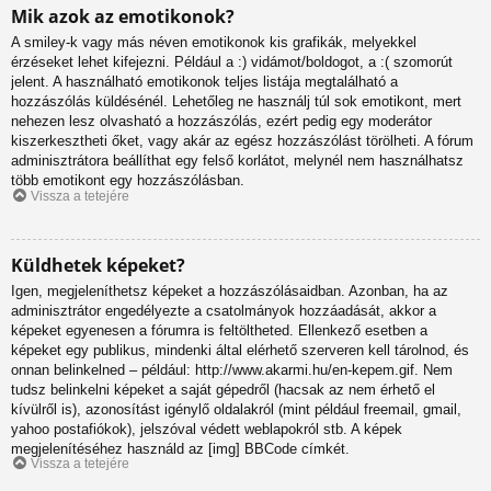
Mik azok az emotikonok?
A smiley-k vagy más néven emotikonok kis grafikák, melyekkel
érzéseket lehet kifejezni. Például a :) vidámot/boldogot, a :( szomorút
jelent. A használható emotikonok teljes listája megtalálható a
hozzászólás küldésénél. Lehetőleg ne használj túl sok emotikont, mert
nehezen lesz olvasható a hozzászólás, ezért pedig egy moderátor
kiszerkesztheti őket, vagy akár az egész hozzászólást törölheti. A fórum
adminisztrátora beállíthat egy felső korlátot, melynél nem használhatsz
több emotikont egy hozzászólásban.
Vissza a tetejére
Küldhetek képeket?
Igen, megjeleníthetsz képeket a hozzászólásaidban. Azonban, ha az
adminisztrátor engedélyezte a csatolmányok hozzáadását, akkor a
képeket egyenesen a fórumra is feltöltheted. Ellenkező esetben a
képeket egy publikus, mindenki által elérhető szerveren kell tárolnod, és
onnan belinkelned – például: http://www.akarmi.hu/en-kepem.gif. Nem
tudsz belinkelni képeket a saját gépedről (hacsak az nem érhető el
kívülről is), azonosítást igénylő oldalakról (mint például freemail, gmail,
yahoo postafiókok), jelszóval védett weblapokról stb. A képek
megjelenítéséhez használd az [img] BBCode címkét.
Vissza a tetejére