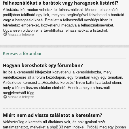
felhasználókat a barátok vagy haragosok listáról?
A listáidra két módon vehetsz fel felhasználókat. Minden felhasználó
profiljában található egy link, melynek segítségével felveheted a barátaid
vagy a haragosaid közé. Emellett a felhasználói vezérlőpultban is
felvehetsz embereket, közvetlenül megadva a felhasználónevüket.
Ugyanezen oldalon el is távolíthatsz felhasználókat a listáidról.
Vissza a tetejére
Keresés a fórumban
Hogyan kereshetek egy fórumban?
Írd be a keresendő kifejezést közvetlenül a keresődobozba, mely
rendelkezésre áll a fórum kezdőlapon, egy fórumban vagy egy témában.
A részletes keresést a „Részletes keresés” linkre kattintva tudod elérni,
mely a fórum összes oldalán elérhető. Ennek a helye a használt
megjelenéstől függ.
Vissza a tetejére
Miért nem ad vissza találatot a keresésem?
Valószínűleg a keresés túl általános volt, és sok gyakori szót
tartalmazhatott, melyeket a phpBB3 nem indexel. Próbálj meg egy jobban