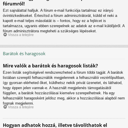
fórumról!
Ezt sajnálattal halljuk. A fórum e-mail funkciója tartalmaz ez irányú
óvintézkedéseket. Értesítsd a fórum adminisztrátorát, küldd el neki a
kapott e-mail teljes másolatát is – fontos, hogy ez a fejlécet is
tartalmazza, ugyanis ebben szerepelnek az adatok az e-mail küldőjéről. A
fórum adminisztrátora megteheti a szükséges lépéseket.
Vissza a tetejére
Barátok és haragosok
Mire valók a barátok és haragosok listák?
Ezen listák segítségével rendszerezheted a fórum többi tagját. A barátok
listában szereplő felhasználók megjelennek a felhasználói vezérlőpultban,
így gyorsan elérheted őket, küldhetsz nekik privát üzenetet, és láthatod,
hogy éppen jelen vannak-e. A használt megjelenés támogatásától
függően, a barátok hozzászólásai kiemelve szerepelhetnek. Ha egy
felhasználót haragosként jelölsz meg, akkor a hozzászólásai alapból nem
fognak megjelenni.
Vissza a tetejére
Hogyan adhatok hozzá, illetve távolíthatok el