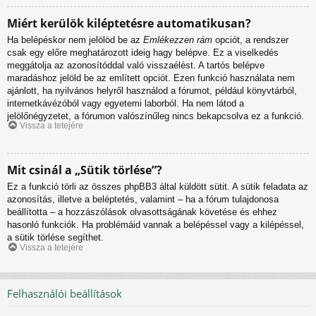
Miért kerülök kiléptetésre automatikusan?
Ha belépéskor nem jelölöd be az
Emlékezzen rám
opciót, a rendszer
csak egy előre meghatározott ideig hagy belépve. Ez a viselkedés
meggátolja az azonosítóddal való visszaélést. A tartós belépve
maradáshoz jelöld be az említett opciót. Ezen funkció használata nem
ajánlott, ha nyilvános helyről használod a fórumot, például könyvtárból,
internetkávézóból vagy egyetemi laborból. Ha nem látod a
jelölőnégyzetet, a fórumon valószínűleg nincs bekapcsolva ez a funkció.
Vissza a tetejére
Mit csinál a „Sütik törlése”?
Ez a funkció törli az összes phpBB3 által küldött sütit. A sütik feladata az
azonosítás, illetve a beléptetés, valamint – ha a fórum tulajdonosa
beállította – a hozzászólások olvasottságának követése és ehhez
hasonló funkciók. Ha problémáid vannak a belépéssel vagy a kilépéssel,
a sütik törlése segíthet.
Vissza a tetejére
Felhasználói beállítások