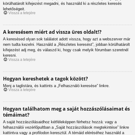
körülhatárolt kifejezést megadni, és használd ki a részletes keresés
lehetőségeit.
Vissza a tetejére
A keresésem miért ad vissza üres oldalt!?
A keresésed olyan sok találatot adott vissza, hogy azt a webszerver már
nem tudta kezelni. Használd a „Részletes keresést”, jobban körülhatárolt
kifejezést adj meg, és válaszd ki, hogy csak melyik fórumban szeretnél
keresni.
Vissza a tetejére
Hogyan kereshetek a tagok között?
Menj a taglistára, és kattints a „Felhasználó keresése” linkre.
Vissza a tetejére
Hogyan találhatom meg a saját hozzászólásaimat és
témáimat?
A saját hozzászólásaidhoz kétféleképpen férhetsz hozzá: vagy a
felhasználói vezérlőpultban a „Saját hozzászólások megtekintése” linkre
kattintva vagy a profilodon keresztül. A témáid eléréséhez használd a