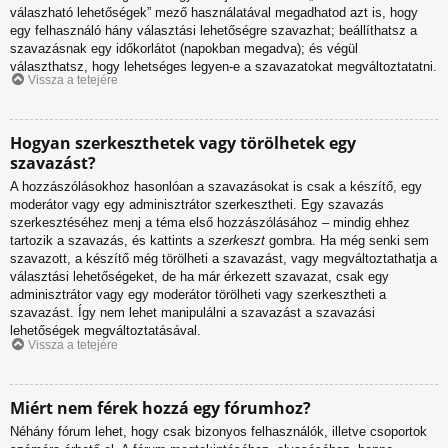
válaszható lehetőségek” mező használatával megadhatod azt is, hogy
egy felhasználó hány választási lehetőségre szavazhat; beállíthatsz a
szavazásnak egy időkorlátot (napokban megadva); és végül
választhatsz, hogy lehetséges legyen-e a szavazatokat megváltoztatatni.
Vissza a tetejére
Hogyan szerkeszthetek vagy törölhetek egy
szavazást?
A hozzászólásokhoz hasonlóan a szavazásokat is csak a készítő, egy
moderátor vagy egy adminisztrátor szerkesztheti. Egy szavazás
szerkesztéséhez menj a téma első hozzászólásához – mindig ehhez
tartozik a szavazás, és kattints a
szerkeszt
gombra. Ha még senki sem
szavazott, a készítő még törölheti a szavazást, vagy megváltoztathatja a
választási lehetőségeket, de ha már érkezett szavazat, csak egy
adminisztrátor vagy egy moderátor törölheti vagy szerkesztheti a
szavazást. Így nem lehet manipulálni a szavazást a szavazási
lehetőségek megváltoztatásával.
Vissza a tetejére
Miért nem férek hozzá egy fórumhoz?
Néhány fórum lehet, hogy csak bizonyos felhasználók, illetve csoportok