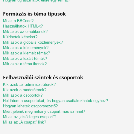
Hogyan ugraszthatok előre egy témát?
Formázás és téma típusok
Mi az a BBCode?
Használhatok HTML-t?
Mik azok az emotikonok?
Küldhetek képeket?
Mik azok a globális közlemények?
Mik azok a közlemények?
Mik azok a kiemelt témák?
Mik azok a lezárt témák?
Mik azok a téma ikonok?
Felhasználói szintek és csoportok
Kik azok az adminisztrátorok?
Kik azok a moderátorok?
Mik azok a csoportok?
Hol látom a csoportokat, és hogyan csatlakozhatok egyhez?
Hogyan lehetek csoportvezető?
Miért jelenik meg néhány csoport más színnel?
Mi az az „elsődleges csoport”?
Mi az az „A csapat” link?