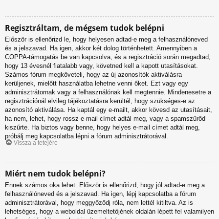
Regisztráltam, de mégsem tudok belépni
Először is ellenőrizd le, hogy helyesen adtad-e meg a felhasználóneved
és a jelszavad. Ha igen, akkor két dolog történhetett. Amennyiben a
COPPA-támogatás be van kapcsolva, és a regisztráció során megadtad,
hogy 13 évesnél fiatalabb vagy, követned kell a kapott utasításokat.
Számos fórum megköveteli, hogy az új azonosítók aktiválásra
kerüljenek, mielőtt használatba lehetne venni őket. Ezt vagy egy
adminisztrátornak vagy a felhasználónak kell megtennie. Mindenesetre a
regisztrációnál elvileg tájékoztatásra kerültél, hogy szükséges-e az
azonosító aktiválása. Ha kaptál egy e-mailt, akkor kövesd az utasításait,
ha nem, lehet, hogy rossz e-mail címet adtál meg, vagy a spamszűrőd
kiszűrte. Ha biztos vagy benne, hogy helyes e-mail címet adtál meg,
próbálj meg kapcsolatba lépni a fórum adminisztrátorával.
Vissza a tetejére
Miért nem tudok belépni?
Ennek számos oka lehet. Először is ellenőrizd, hogy jól adtad-e meg a
felhasználóneved és a jelszavad. Ha igen, lépj kapcsolatba a fórum
adminisztrátorával, hogy meggyőződj róla, nem lettél kitiltva. Az is
lehetséges, hogy a weboldal üzemeltetőjének oldalán lépett fel valamilyen