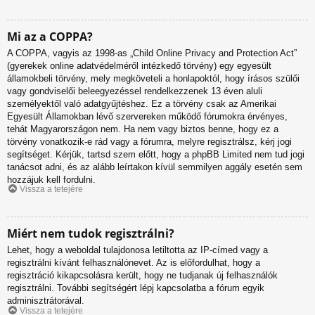
Mi az a COPPA?
A COPPA, vagyis az 1998-as „Child Online Privacy and Protection Act”
(gyerekek online adatvédelméről intézkedő törvény) egy egyesült
államokbeli törvény, mely megköveteli a honlapoktól, hogy írásos szülői
vagy gondviselői beleegyezéssel rendelkezzenek 13 éven aluli
személyektől való adatgyűjtéshez. Ez a törvény csak az Amerikai
Egyesült Államokban lévő szervereken működő fórumokra érvényes,
tehát Magyarországon nem. Ha nem vagy biztos benne, hogy ez a
törvény vonatkozik-e rád vagy a fórumra, melyre regisztrálsz, kérj jogi
segítséget. Kérjük, tartsd szem előtt, hogy a phpBB Limited nem tud jogi
tanácsot adni, és az alább leírtakon kívül semmilyen aggály esetén sem
hozzájuk kell fordulni.
Vissza a tetejére
Miért nem tudok regisztrálni?
Lehet, hogy a weboldal tulajdonosa letiltotta az IP-címed vagy a
regisztrálni kívánt felhasználónevet. Az is előfordulhat, hogy a
regisztráció kikapcsolásra került, hogy ne tudjanak új felhasználók
regisztrálni. További segítségért lépj kapcsolatba a fórum egyik
adminisztrátorával.
Vissza a tetejére