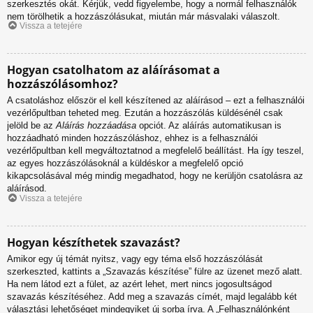
szerkesztés okát. Kérjük, vedd figyelembe, hogy a normál felhasználók
nem törölhetik a hozzászólásukat, miután már másvalaki válaszolt.
Vissza a tetejére
Hogyan csatolhatom az aláírásomat a
hozzászólásomhoz?
A csatoláshoz először el kell készítened az aláírásod – ezt a felhasználói
vezérlőpultban teheted meg. Ezután a hozzászólás küldésénél csak
jelöld be az
Aláírás hozzáadása
opciót. Az aláírás automatikusan is
hozzáadható minden hozzászóláshoz, ehhez is a felhasználói
vezérlőpultban kell megváltoztatnod a megfelelő beállítást. Ha így teszel,
az egyes hozzászólásoknál a küldéskor a megfelelő opció
kikapcsolásával még mindig megadhatod, hogy ne kerüljön csatolásra az
aláírásod.
Vissza a tetejére
Hogyan készíthetek szavazást?
Amikor egy új témát nyitsz, vagy egy téma első hozzászólását
szerkeszted, kattints a „Szavazás készítése” fülre az üzenet mező alatt.
Ha nem látod ezt a fület, az azért lehet, mert nincs jogosultságod
szavazás készítéséhez. Add meg a szavazás címét, majd legalább két
választási lehetőséget mindegyiket új sorba írva. A „Felhasználónként