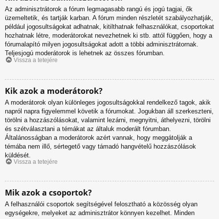
Az adminisztrátorok a fórum legmagasabb rangú és jogú tagjai, ők
üzemeltetik, és tartják karban. A fórum minden részletét szabályozhatják,
például jogosultságokat adhatnak, kitilthatnak felhasználókat, csoportokat
hozhatnak létre, moderátorokat nevezhetnek ki stb. attól függően, hogy a
fórumalapító milyen jogosultságokat adott a többi adminisztrátornak.
Teljesjogú moderátorok is lehetnek az összes fórumban.
Vissza a tetejére
Kik azok a moderátorok?
A moderátorok olyan különleges jogosultságokkal rendelkező tagok, akik
napról napra figyelemmel követik a fórumokat. Jogukban áll szerkeszteni,
törölni a hozzászólásokat, valamint lezárni, megnyitni, áthelyezni, törölni
és szétválasztani a témákat az általuk moderált fórumban.
Általánosságban a moderátorok azért vannak, hogy meggátolják a
témába nem illő, sértegető vagy támadó hangvételű hozzászólások
küldését.
Vissza a tetejére
Mik azok a csoportok?
A felhasználói csoportok segítségével felosztható a közösség olyan
egységekre, melyeket az adminisztrátor könnyen kezelhet. Minden