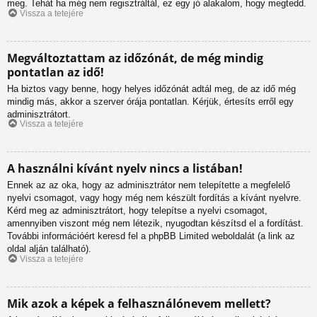
meg. Tehát ha még nem regisztráltál, ez egy jó alakalom, hogy megtedd.
Vissza a tetejére
Megváltoztattam az időzónát, de még mindig
pontatlan az idő!
Ha biztos vagy benne, hogy helyes időzónát adtál meg, de az idő még
mindig más, akkor a szerver órája pontatlan. Kérjük, értesíts erről egy
adminisztrátort.
Vissza a tetejére
A használni kívánt nyelv nincs a listában!
Ennek az az oka, hogy az adminisztrátor nem telepítette a megfelelő
nyelvi csomagot, vagy hogy még nem készült fordítás a kívánt nyelvre.
Kérd meg az adminisztrátort, hogy telepítse a nyelvi csomagot,
amennyiben viszont még nem létezik, nyugodtan készítsd el a fordítást.
További információért keresd fel a phpBB Limited weboldalát (a link az
oldal alján található).
Vissza a tetejére
Mik azok a képek a felhasználónevem mellett?