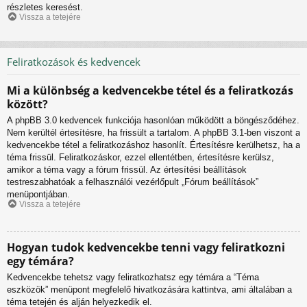
részletes keresést.
Vissza a tetejére
Feliratkozások és kedvencek
Mi a különbség a kedvencekbe tétel és a feliratkozás
között?
A phpBB 3.0 kedvencek funkciója hasonlóan működött a böngésződéhez.
Nem kerültél értesítésre, ha frissült a tartalom. A phpBB 3.1-ben viszont a
kedvencekbe tétel a feliratkozáshoz hasonlít. Értesítésre kerülhetsz, ha a
téma frissül. Feliratkozáskor, ezzel ellentétben, értesítésre kerülsz,
amikor a téma vagy a fórum frissül. Az értesítési beállítások
testreszabhatóak a felhasználói vezérlőpult „Fórum beállítások”
menüpontjában.
Vissza a tetejére
Hogyan tudok kedvencekbe tenni vagy feliratkozni
egy témára?
Kedvencekbe tehetsz vagy feliratkozhatsz egy témára a “Téma
eszközök” menüpont megfelelő hivatkozására kattintva, ami általában a
téma tetején és alján helyezkedik el.