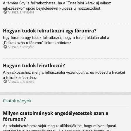
A témára úgy is feliratkozhatsz, ha a “Értesítést kérek új válasz
érkezésekor” opció bejelölésével küldesz új hozzászólást.
Vissza a tetejére
Hogyan tudok feliratkozni egy fórumra?
Egy fórumra úgy tudsz feliratkozni, hogy a fórum oldalán alul a
„Feliratkozás a fórumra” linkre kattintasz.
Vissza a tetejére
Hogyan tudok leiratkozni?
A leiratkozáshoz menj a felhasználói vezérlőpultra, és kövesd a linkeket
a feliratkozásaidhoz.
Vissza a tetejére
Csatolmányok
Milyen csatolmányok engedélyezettek ezen a
fórumon?
Az adminisztrátorok saját maguk állíthatják be, hogy milyen típusú