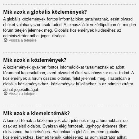
Mik azok a globális közlemények?
A globális közlemények fontos információkat tartalmaznak, ezért olvasd
el őket valahányszor csak tudod. A felhasználói vezérlőpultban és minden
fórum tetején jelennek meg. Globális közlemények küldéséhez az
adminisztrátor adhat jogosultságot.
Vissza a tetejére
Mik azok a közlemények?
A közlemények gyakran fontos információkat tartalmaznak az adott
fórummal kapcsolatban, ezért olvasd el őket valahányszor csak tudod. A
közlemények a fórum összes oldalán, felül jelennek meg. Hasonlóan a
globális közleményekhez, közlemények küldéséhez is az adminisztrátor
adhat jogosultságot.
Vissza a tetejére
Mik azok a kiemelt témák?
A kiemelt témák a közlemények alatt jelennek meg a fórumokban, de
csak az első oldalon. Gyakran elég fontosak, úgyhogy érdemes őket
elolvasnod, ha lehetséges. Hasonlóan a globális és nem globális
közleményekhez, kiemelt témák küldéséhez az adminisztrátor adhat