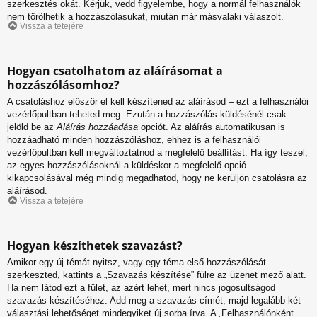
szerkesztés okát. Kérjük, vedd figyelembe, hogy a normál felhasználók
nem törölhetik a hozzászólásukat, miután már másvalaki válaszolt.
Vissza a tetejére
Hogyan csatolhatom az aláírásomat a
hozzászólásomhoz?
A csatoláshoz először el kell készítened az aláírásod – ezt a felhasználói
vezérlőpultban teheted meg. Ezután a hozzászólás küldésénél csak
jelöld be az
Aláírás hozzáadása
opciót. Az aláírás automatikusan is
hozzáadható minden hozzászóláshoz, ehhez is a felhasználói
vezérlőpultban kell megváltoztatnod a megfelelő beállítást. Ha így teszel,
az egyes hozzászólásoknál a küldéskor a megfelelő opció
kikapcsolásával még mindig megadhatod, hogy ne kerüljön csatolásra az
aláírásod.
Vissza a tetejére
Hogyan készíthetek szavazást?
Amikor egy új témát nyitsz, vagy egy téma első hozzászólását
szerkeszted, kattints a „Szavazás készítése” fülre az üzenet mező alatt.
Ha nem látod ezt a fület, az azért lehet, mert nincs jogosultságod
szavazás készítéséhez. Add meg a szavazás címét, majd legalább két
választási lehetőséget mindegyiket új sorba írva. A „Felhasználónként