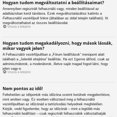
Hogyan tudom megváltoztatni a beállításaimat?
Amennyiben regisztrált felhasználó vagy, minden beállításod az
adatbázisban kerül tárolásra. Ezek megváltoztatásához kattints a
Felhasználói vezérlőpult
linkre (általában az oldal tetején található). Itt
megváltoztathatod az összes beállításodat.
Vissza a tetejére
Hogyan tudom megakadályozni, hogy mások lássák,
mikor vagyok jelen?
A Felhasználói vezérlőpultban a „Fórum beállítások” menüpont alatt
található a „Jelenlét elrejtése” beállítás. Ha ezt
Igen
re állítod, csak az
adminisztrátorok, a moderátorok, illetve saját magad fogod látni, hogy
jelen vagy-e.
Vissza a tetejére
Nem pontos az idő!
Feltehetően az időpontok más időzóna szerint kerülnek megjelenítésre,
mint amiben vagy. Ez esetben változtasd meg a felhasználói
vezérlőpultban az időzónád a tartózkodási helyednek megfelelően.
Kérjük, vedd figyelembe, hogy az időzónát – mint a legtöbb más
felhasználói beállítást – csak regisztrált felhasználók változtathatják