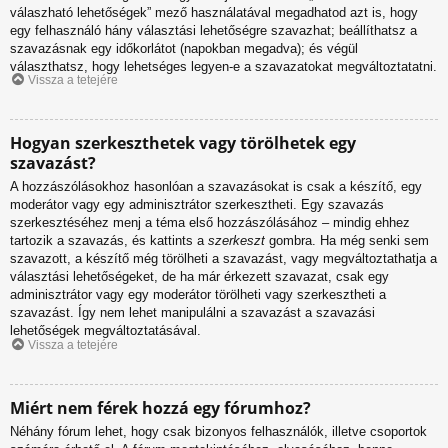
válaszható lehetőségek” mező használatával megadhatod azt is, hogy
egy felhasználó hány választási lehetőségre szavazhat; beállíthatsz a
szavazásnak egy időkorlátot (napokban megadva); és végül
választhatsz, hogy lehetséges legyen-e a szavazatokat megváltoztatatni.
Vissza a tetejére
Hogyan szerkeszthetek vagy törölhetek egy
szavazást?
A hozzászólásokhoz hasonlóan a szavazásokat is csak a készítő, egy
moderátor vagy egy adminisztrátor szerkesztheti. Egy szavazás
szerkesztéséhez menj a téma első hozzászólásához – mindig ehhez
tartozik a szavazás, és kattints a
szerkeszt
gombra. Ha még senki sem
szavazott, a készítő még törölheti a szavazást, vagy megváltoztathatja a
választási lehetőségeket, de ha már érkezett szavazat, csak egy
adminisztrátor vagy egy moderátor törölheti vagy szerkesztheti a
szavazást. Így nem lehet manipulálni a szavazást a szavazási
lehetőségek megváltoztatásával.
Vissza a tetejére
Miért nem férek hozzá egy fórumhoz?
Néhány fórum lehet, hogy csak bizonyos felhasználók, illetve csoportok