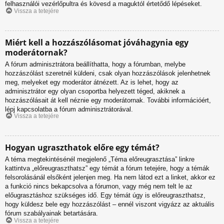
felhasználói vezérlőpultra és kövesd a maguktól értetődő lépéseket.
Vissza a tetejére
Miért kell a hozzászólásomat jóváhagynia egy
moderátornak?
A fórum adminisztrátora beállíthatta, hogy a fórumban, melybe
hozzászólást szeretnél küldeni, csak olyan hozzászólások jelenhetnek
meg, melyeket egy moderátor átnézett. Az is lehet, hogy az
adminisztrátor egy olyan csoportba helyezett téged, akiknek a
hozzászólásait át kell néznie egy moderátornak. További információért,
lépj kapcsolatba a fórum adminisztrátorával.
Vissza a tetejére
Hogyan ugraszthatok előre egy témát?
A téma megtekintésénél megjelenő „Téma előreugrasztása” linkre
kattintva „előreugraszthatsz” egy témát a fórum tetejére, hogy a témák
felsorolásánál elsőként jelenjen meg. Ha nem látod ezt a linket, akkor ez
a funkció nincs bekapcsolva a fórumon, vagy még nem telt le az
előugrasztáshoz szükséges idő. Egy témát úgy is előreugraszthatsz,
hogy küldesz bele egy hozzászólást – ennél viszont vigyázz az aktuális
fórum szabályainak betartására.
Vissza a tetejére