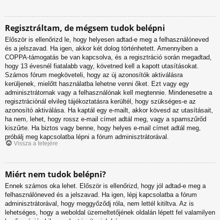
Regisztráltam, de mégsem tudok belépni
Először is ellenőrizd le, hogy helyesen adtad-e meg a felhasználóneved
és a jelszavad. Ha igen, akkor két dolog történhetett. Amennyiben a
COPPA-támogatás be van kapcsolva, és a regisztráció során megadtad,
hogy 13 évesnél fiatalabb vagy, követned kell a kapott utasításokat.
Számos fórum megköveteli, hogy az új azonosítók aktiválásra
kerüljenek, mielőtt használatba lehetne venni őket. Ezt vagy egy
adminisztrátornak vagy a felhasználónak kell megtennie. Mindenesetre a
regisztrációnál elvileg tájékoztatásra kerültél, hogy szükséges-e az
azonosító aktiválása. Ha kaptál egy e-mailt, akkor kövesd az utasításait,
ha nem, lehet, hogy rossz e-mail címet adtál meg, vagy a spamszűrőd
kiszűrte. Ha biztos vagy benne, hogy helyes e-mail címet adtál meg,
próbálj meg kapcsolatba lépni a fórum adminisztrátorával.
Vissza a tetejére
Miért nem tudok belépni?
Ennek számos oka lehet. Először is ellenőrizd, hogy jól adtad-e meg a
felhasználóneved és a jelszavad. Ha igen, lépj kapcsolatba a fórum
adminisztrátorával, hogy meggyőződj róla, nem lettél kitiltva. Az is
lehetséges, hogy a weboldal üzemeltetőjének oldalán lépett fel valamilyen