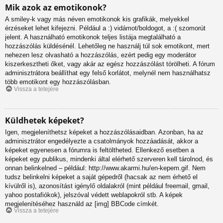
Mik azok az emotikonok?
A smiley-k vagy más néven emotikonok kis grafikák, melyekkel
érzéseket lehet kifejezni. Például a :) vidámot/boldogot, a :( szomorút
jelent. A használható emotikonok teljes listája megtalálható a
hozzászólás küldésénél. Lehetőleg ne használj túl sok emotikont, mert
nehezen lesz olvasható a hozzászólás, ezért pedig egy moderátor
kiszerkesztheti őket, vagy akár az egész hozzászólást törölheti. A fórum
adminisztrátora beállíthat egy felső korlátot, melynél nem használhatsz
több emotikont egy hozzászólásban.
Vissza a tetejére
Küldhetek képeket?
Igen, megjeleníthetsz képeket a hozzászólásaidban. Azonban, ha az
adminisztrátor engedélyezte a csatolmányok hozzáadását, akkor a
képeket egyenesen a fórumra is feltöltheted. Ellenkező esetben a
képeket egy publikus, mindenki által elérhető szerveren kell tárolnod, és
onnan belinkelned – például: http://www.akarmi.hu/en-kepem.gif. Nem
tudsz belinkelni képeket a saját gépedről (hacsak az nem érhető el
kívülről is), azonosítást igénylő oldalakról (mint például freemail, gmail,
yahoo postafiókok), jelszóval védett weblapokról stb. A képek
megjelenítéséhez használd az [img] BBCode címkét.
Vissza a tetejére