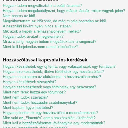
Hogyan tudom megváltoztatni a beállításaimat?
Hogyan tudom megakadályozni, hogy mások lássák, mikor vagyok jelen?
Nem pontos az idő!
Megváltoztattam az időzónát, de még mindig pontatlan az idő!
A használni kívánt nyelv nincs a listában!
Mik azok a képek a felhasználónevem mellett?
Hogyan tudok avatart megjeleníteni?
Mi az a rang, hogyan tudom megváltoztatni a rangomat?
Miért kell bejelentkeznem e-mail küldéséhez?
Hozzászólással kapcsolatos kérdések
Hogyan készíthetek egy új témát vagy válaszolhatok egy témában?
Hogyan szerkeszthetek, illetve törölhetek egy hozzászólást?
Hogyan csatolhatom az aláírásomat a hozzászólásomhoz?
Hogyan készíthetek szavazást?
Hogyan szerkeszthetek vagy törölhetek egy szavazást?
Miért nem férek hozzá egy fórumhoz?
Miért nem tudok szavazni?
Miért nem tudok hozzáadni csatolmányokat?
Miért kaptam figyelmeztetést?
Hogyan jelenthetek egy hozzászólást a moderátoroknak?
Mire való az „Elmentés” gomb hozzászólás küldésénél?
Miért kell a hozzászólásomat jóváhagynia egy moderátornak?