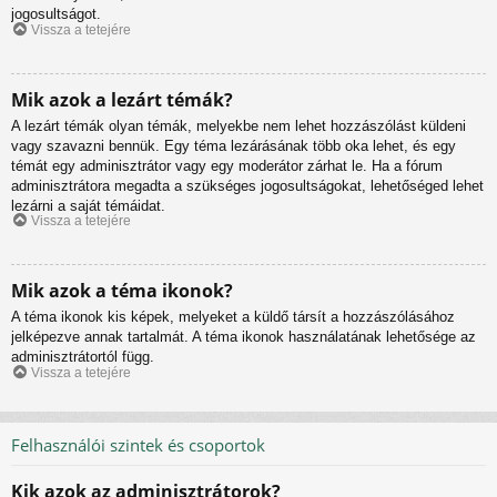
jogosultságot.
Vissza a tetejére
Mik azok a lezárt témák?
A lezárt témák olyan témák, melyekbe nem lehet hozzászólást küldeni
vagy szavazni bennük. Egy téma lezárásának több oka lehet, és egy
témát egy adminisztrátor vagy egy moderátor zárhat le. Ha a fórum
adminisztrátora megadta a szükséges jogosultságokat, lehetőséged lehet
lezárni a saját témáidat.
Vissza a tetejére
Mik azok a téma ikonok?
A téma ikonok kis képek, melyeket a küldő társít a hozzászólásához
jelképezve annak tartalmát. A téma ikonok használatának lehetősége az
adminisztrátortól függ.
Vissza a tetejére
Felhasználói szintek és csoportok
Kik azok az adminisztrátorok?