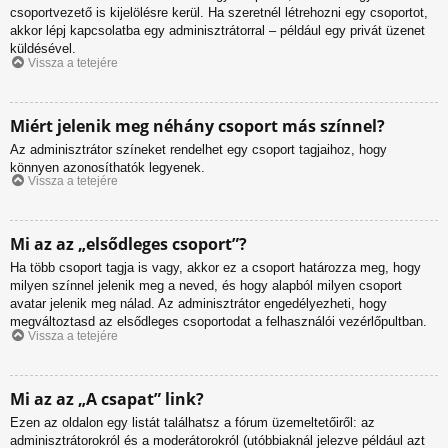
csoportvezető is kijelölésre kerül. Ha szeretnél létrehozni egy csoportot,
akkor lépj kapcsolatba egy adminisztrátorral – például egy privát üzenet
küldésével.
Vissza a tetejére
Miért jelenik meg néhány csoport más színnel?
Az adminisztrátor színeket rendelhet egy csoport tagjaihoz, hogy
könnyen azonosíthatók legyenek.
Vissza a tetejére
Mi az az „elsődleges csoport”?
Ha több csoport tagja is vagy, akkor ez a csoport határozza meg, hogy
milyen színnel jelenik meg a neved, és hogy alapból milyen csoport
avatar jelenik meg nálad. Az adminisztrátor engedélyezheti, hogy
megváltoztasd az elsődleges csoportodat a felhasználói vezérlőpultban.
Vissza a tetejére
Mi az az „A csapat” link?
Ezen az oldalon egy listát találhatsz a fórum üzemeltetőiről: az
adminisztrátorokról és a moderátorokról (utóbbiaknál jelezve például azt