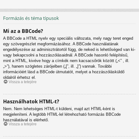
Formázás és téma típusok
Mi az a BBCode?
A BBCode a HTML nyelv egy speciális változata, mely nagy teret enged
egy szövegrészlet megformázásához. A BBCode használatának
engedélyezése az adminisztrátortól függ, de neked is lehetőséged van ki-
vagy bekapcsolni a hozzászólásaidnál. A BBCode hasonló felépítésű,
mint a HTML, kivéve hogy a címkék nem kacsacsőrök között („<” , ill.
„>”), hanem szögletes zárójelben („[”, ill. „]”) vannak. További
információért lásd a BBCode útmutatót, melyet a hozzászólásküldő
oldalról érhetsz el.
Vissza a tetejére
Használhatok HTML-t?
Nem. Nem lehetséges HTML-t küldeni, majd azt HTML-ként is
megjeleníteni. A legtöbb HTML-lel létrehozható formázás BBCode
használatával is elérhető.
Vissza a tetejére