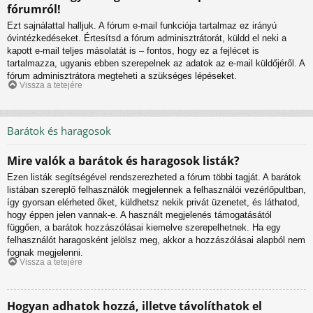
fórumról!
Ezt sajnálattal halljuk. A fórum e-mail funkciója tartalmaz ez irányú
óvintézkedéseket. Értesítsd a fórum adminisztrátorát, küldd el neki a
kapott e-mail teljes másolatát is – fontos, hogy ez a fejlécet is
tartalmazza, ugyanis ebben szerepelnek az adatok az e-mail küldőjéről. A
fórum adminisztrátora megteheti a szükséges lépéseket.
Vissza a tetejére
Barátok és haragosok
Mire valók a barátok és haragosok listák?
Ezen listák segítségével rendszerezheted a fórum többi tagját. A barátok
listában szereplő felhasználók megjelennek a felhasználói vezérlőpultban,
így gyorsan elérheted őket, küldhetsz nekik privát üzenetet, és láthatod,
hogy éppen jelen vannak-e. A használt megjelenés támogatásától
függően, a barátok hozzászólásai kiemelve szerepelhetnek. Ha egy
felhasználót haragosként jelölsz meg, akkor a hozzászólásai alapból nem
fognak megjelenni.
Vissza a tetejére
Hogyan adhatok hozzá, illetve távolíthatok el