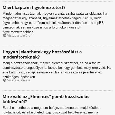
Miért kaptam figyelmeztetést?
Minden adminisztrátornak megvan a saját szabályzata az oldalára. Ha
megsértettél egy szabályt, figyelmeztethetnek téged. Kérjük, vedd
figyelembe, hogy ez a fórum adminisztrátorának döntése – a phpBB
Limited-nak semmi köze nincs a fórumokon kiosztott
figyelmeztetésekhez.
Vissza a tetejére
Hogyan jelenthetek egy hozzászólást a
moderátoroknak?
Menj a hozzászóláshoz, melyet jelenteni szeretnél, és ha a fórum
adminisztrátora engedélyezte, látnod kell egy gombot, mely erre való. Ha
erre kattintasz, végigkísérésre kerülsz a hozzászólás jelentéséhez
szükséges lépéseken.
Vissza a tetejére
Mire való az „Elmentés” gomb hozzászólás
küldésénél?
Ezzel elmentheted a még nem befejezett üzeneted, majd később
folytathatod, és elküldheted. Egy piszkozat betöltéséhez menj a