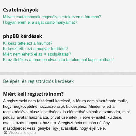
Csatolmányok
Milyen csatolmányok engedélyezettek ezen a fórumon?
Hogyan érem el a saját csatolmányaimat?
phpBB kérdések
Ki készítette ezt a fórumot?
Ki készítette ezt a magyar fordítást?
Miért nem érhető el az X szolgáltatás?
Ki az illetékes a fórumon olvasható tartalommal kapcsolatban?
Belépési és regisztrációs kérdések
Miért kell regisztrálnom?
A regisztráció nem feltétlenül kötelező, a fórum adminisztrátorán múlik,
hogy megköveteli-e hozzászólások küldéséhez. Mindemellett a
regisztrációval plusz lehetőségek is elérhetővé válnak a számodra, mint
például avatar használata, privát üzenetek, illetve e-mailek küldése,
csatlakozás csoportokhoz stb. A regisztráció csupán néhány
másodpercet vesz igénybe, így javasoljuk, hogy éljél vele.
Vissza a tetejére