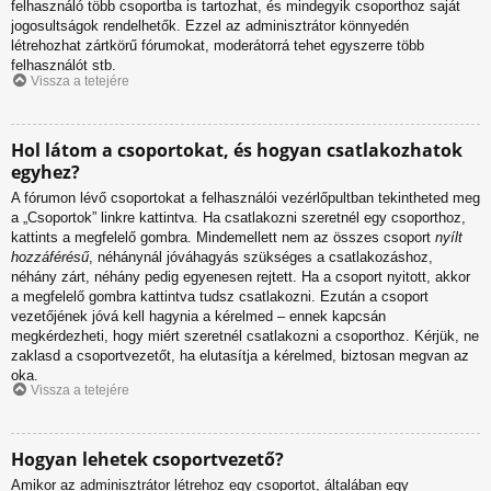
felhasználó több csoportba is tartozhat, és mindegyik csoporthoz saját
jogosultságok rendelhetők. Ezzel az adminisztrátor könnyedén
létrehozhat zártkörű fórumokat, moderátorrá tehet egyszerre több
felhasználót stb.
Vissza a tetejére
Hol látom a csoportokat, és hogyan csatlakozhatok
egyhez?
A fórumon lévő csoportokat a felhasználói vezérlőpultban tekintheted meg
a „Csoportok” linkre kattintva. Ha csatlakozni szeretnél egy csoporthoz,
kattints a megfelelő gombra. Mindemellett nem az összes csoport
nyílt
hozzáférésű
, néhánynál jóváhagyás szükséges a csatlakozáshoz,
néhány zárt, néhány pedig egyenesen rejtett. Ha a csoport nyitott, akkor
a megfelelő gombra kattintva tudsz csatlakozni. Ezután a csoport
vezetőjének jóvá kell hagynia a kérelmed – ennek kapcsán
megkérdezheti, hogy miért szeretnél csatlakozni a csoporthoz. Kérjük, ne
zaklasd a csoportvezetőt, ha elutasítja a kérelmed, biztosan megvan az
oka.
Vissza a tetejére
Hogyan lehetek csoportvezető?
Amikor az adminisztrátor létrehoz egy csoportot, általában egy