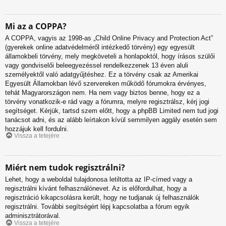
Mi az a COPPA?
A COPPA, vagyis az 1998-as „Child Online Privacy and Protection Act”
(gyerekek online adatvédelméről intézkedő törvény) egy egyesült
államokbeli törvény, mely megköveteli a honlapoktól, hogy írásos szülői
vagy gondviselői beleegyezéssel rendelkezzenek 13 éven aluli
személyektől való adatgyűjtéshez. Ez a törvény csak az Amerikai
Egyesült Államokban lévő szervereken működő fórumokra érvényes,
tehát Magyarországon nem. Ha nem vagy biztos benne, hogy ez a
törvény vonatkozik-e rád vagy a fórumra, melyre regisztrálsz, kérj jogi
segítséget. Kérjük, tartsd szem előtt, hogy a phpBB Limited nem tud jogi
tanácsot adni, és az alább leírtakon kívül semmilyen aggály esetén sem
hozzájuk kell fordulni.
Vissza a tetejére
Miért nem tudok regisztrálni?
Lehet, hogy a weboldal tulajdonosa letiltotta az IP-címed vagy a
regisztrálni kívánt felhasználónevet. Az is előfordulhat, hogy a
regisztráció kikapcsolásra került, hogy ne tudjanak új felhasználók
regisztrálni. További segítségért lépj kapcsolatba a fórum egyik
adminisztrátorával.
Vissza a tetejére