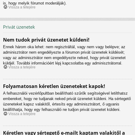
is, hogy melyik fórumot moderálják).
Vissza a tetejére
Privát üzenetek
Nem tudok privát üzenetet küldeni!
Ennek három oka lehet: nem regisztráltál, vagy nem vagy belépve; az
adminisztrátor nem engedélyezte a fórumon privát üzenetek küldését;
vagy az adminisztrátor nem engedélyezte neked, hogy privát üzenetet
küldjél. További információért lépj kapcsolatba egy adminisztrátorral.
Vissza a tetejére
Folyamatosan kéretlen üzeneteket kapok!
A felhasználói vezérlőpultban beállítható szűrők segítségével letilthatsz
embereket, hogy ne tudjanak neked privát üzenetet küldeni. Ha sértegető
üzeneteket kapsz valakitől, értesíts egy adminisztrátort, ő ugyanis
beállíthatja, hogy egy felhasználó ne tudjon privát üzenetet küldeni.
Vissza a tetejére
Kéretlen vagy sértegető e-mailt kaptam valakitől a