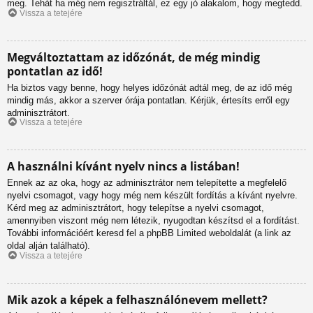
meg. Tehát ha még nem regisztráltál, ez egy jó alakalom, hogy megtedd.
Vissza a tetejére
Megváltoztattam az időzónát, de még mindig
pontatlan az idő!
Ha biztos vagy benne, hogy helyes időzónát adtál meg, de az idő még
mindig más, akkor a szerver órája pontatlan. Kérjük, értesíts erről egy
adminisztrátort.
Vissza a tetejére
A használni kívánt nyelv nincs a listában!
Ennek az az oka, hogy az adminisztrátor nem telepítette a megfelelő
nyelvi csomagot, vagy hogy még nem készült fordítás a kívánt nyelvre.
Kérd meg az adminisztrátort, hogy telepítse a nyelvi csomagot,
amennyiben viszont még nem létezik, nyugodtan készítsd el a fordítást.
További információért keresd fel a phpBB Limited weboldalát (a link az
oldal alján található).
Vissza a tetejére
Mik azok a képek a felhasználónevem mellett?