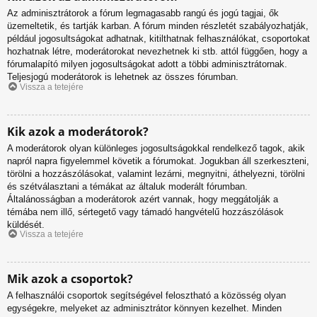
Az adminisztrátorok a fórum legmagasabb rangú és jogú tagjai, ők
üzemeltetik, és tartják karban. A fórum minden részletét szabályozhatják,
például jogosultságokat adhatnak, kitilthatnak felhasználókat, csoportokat
hozhatnak létre, moderátorokat nevezhetnek ki stb. attól függően, hogy a
fórumalapító milyen jogosultságokat adott a többi adminisztrátornak.
Teljesjogú moderátorok is lehetnek az összes fórumban.
Vissza a tetejére
Kik azok a moderátorok?
A moderátorok olyan különleges jogosultságokkal rendelkező tagok, akik
napról napra figyelemmel követik a fórumokat. Jogukban áll szerkeszteni,
törölni a hozzászólásokat, valamint lezárni, megnyitni, áthelyezni, törölni
és szétválasztani a témákat az általuk moderált fórumban.
Általánosságban a moderátorok azért vannak, hogy meggátolják a
témába nem illő, sértegető vagy támadó hangvételű hozzászólások
küldését.
Vissza a tetejére
Mik azok a csoportok?
A felhasználói csoportok segítségével felosztható a közösség olyan
egységekre, melyeket az adminisztrátor könnyen kezelhet. Minden