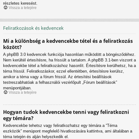
részletes keresést.
Vissza a tetejére
Feliratkozások és kedvencek
Mi a különbség a kedvencekbe tétel és a feliratkozás
között?
A phpBB 3.0 kedvencek funkciója hasonlóan működött a böngésződéhez.
Nem kerültél értesítésre, ha frissült a tartalom. A phpBB 3.1-ben viszont a
kedvencekbe tétel a feliratkozáshoz hasonlít. Értesítésre kerülhetsz, ha a
téma frissül. Feliratkozáskor, ezzel ellentétben, értesítésre kerülsz,
amikor a téma vagy a fórum frissül. Az értesítési beállítások
testreszabhatóak a felhasználói vezérlőpult „Fórum beállítások”
menüpontjában.
Vissza a tetejére
Hogyan tudok kedvencekbe tenni vagy feliratkozni
egy témára?
Kedvencekbe tehetsz vagy feliratkozhatsz egy témára a “Téma
eszközök” menüpont megfelelő hivatkozására kattintva, ami általában a
téma tetején és alján helyezkedik el.