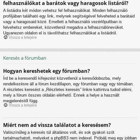
felhasználókat a barátok vagy haragosok listáról?
A listáidra két módon vehetsz fel felhasználókat. Minden felhasználó
profiljában található egy link, melynek segítségével felveheted a barátaid
vagy a haragosaid közé. Emellett a felhasználói vezérlőpultban is
felvehetsz embereket, közvetlenül megadva a felhasználónevüket.
Ugyanezen oldalon el is távolíthatsz felhasználókat a listáidról.
Vissza a tetejére
Keresés a fórumban
Hogyan kereshetek egy fórumban?
Írd be a keresendő kifejezést közvetlenül a keresődobozba, mely
rendelkezésre áll a fórum kezdőlapon, egy fórumban vagy egy témában.
A részletes keresést a „Részletes keresés” linkre kattintva tudod elérni,
mely a fórum összes oldalán elérhető. Ennek a helye a használt
megjelenéstől függ.
Vissza a tetejére
Miért nem ad vissza találatot a keresésem?
Valószínűleg a keresés túl általános volt, és sok gyakori szót
tartalmazhatott, melyeket a phpBB3 nem indexel. Próbálj meg egy jobban