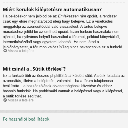
Miért kerülök kiléptetésre automatikusan?
Ha belépéskor nem jelölöd be az
Emlékezzen rám
opciót, a rendszer
csak egy előre meghatározott ideig hagy belépve. Ez a viselkedés
meggátolja az azonosítóddal való visszaélést. A tartós belépve
maradáshoz jelöld be az említett opciót. Ezen funkció használata nem
ajánlott, ha nyilvános helyről használod a fórumot, például könyvtárból,
internetkávézóból vagy egyetemi laborból. Ha nem látod a
jelölőnégyzetet, a fórumon valószínűleg nincs bekapcsolva ez a funkció.
Vissza a tetejére
Mit csinál a „Sütik törlése”?
Ez a funkció törli az összes phpBB3 által küldött sütit. A sütik feladata az
azonosítás, illetve a beléptetés, valamint – ha a fórum tulajdonosa
beállította – a hozzászólások olvasottságának követése és ehhez
hasonló funkciók. Ha problémáid vannak a belépéssel vagy a kilépéssel,
a sütik törlése segíthet.
Vissza a tetejére
Felhasználói beállítások