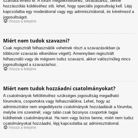
számára érhető el. A fórum megtekintéséhez, olvasásához, benne
hozzászólás küldéséhez stb. lehet, hogy speciális jogosultság kell. Lépj
kapcsolatba egy moderátorral vagy egy adminisztrátorral, és kérelmezd a
jogosultságot.
Vissza a tetejére
Miért nem tudok szavazni?
Csak regisztrált felhasználók vehetnek részt a szavazásokban (a
többszöri szavazás elkerülése végett). Amennyiben regisztrált
felhasználó vagy de mégsem tudsz szavazni, akkor valószínűleg nincs
jogosultságod a szavazáshoz.
Vissza a tetejére
Miért nem tudok hozzáadni csatolmányokat?
A csatolmányok feltöltéséhez szükséges jogosultság megadható
fórumokra, csoportokra vagy felhasználókra. Lehet, hogy az
adminisztrátor nem engedélyezte csatolmányok hozzáadását a fórumba,
melybe írni szeretnél, vagy talán csak bizonyos csoportok tagjai
küldhetnek csatolmányokat. Ha nem vagy biztos benne, miért nem tudsz
csatolmányokat hozzáadni, lépj kapcsolatba az adminisztrátorral.
Vissza a tetejére