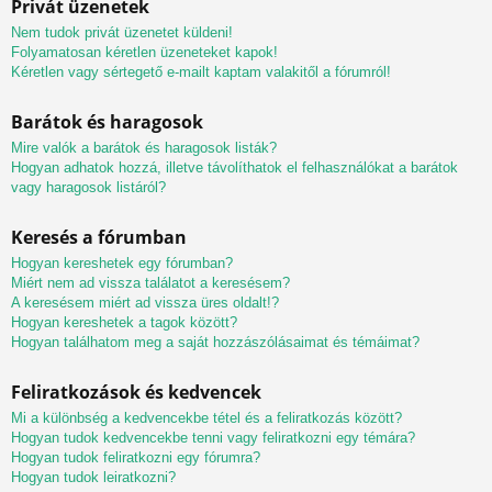
Privát üzenetek
Nem tudok privát üzenetet küldeni!
Folyamatosan kéretlen üzeneteket kapok!
Kéretlen vagy sértegető e-mailt kaptam valakitől a fórumról!
Barátok és haragosok
Mire valók a barátok és haragosok listák?
Hogyan adhatok hozzá, illetve távolíthatok el felhasználókat a barátok
vagy haragosok listáról?
Keresés a fórumban
Hogyan kereshetek egy fórumban?
Miért nem ad vissza találatot a keresésem?
A keresésem miért ad vissza üres oldalt!?
Hogyan kereshetek a tagok között?
Hogyan találhatom meg a saját hozzászólásaimat és témáimat?
Feliratkozások és kedvencek
Mi a különbség a kedvencekbe tétel és a feliratkozás között?
Hogyan tudok kedvencekbe tenni vagy feliratkozni egy témára?
Hogyan tudok feliratkozni egy fórumra?
Hogyan tudok leiratkozni?