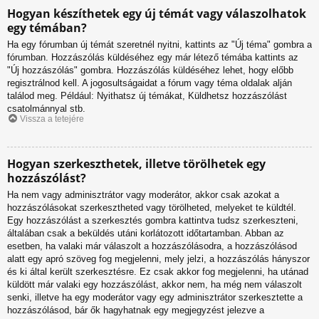
Hogyan készíthetek egy új témát vagy válaszolhatok
egy témában?
Ha egy fórumban új témát szeretnél nyitni, kattints az "Új téma" gombra a
fórumban. Hozzászólás küldéséhez egy már létező témába kattints az
"Új hozzászólás" gombra. Hozzászólás küldéséhez lehet, hogy előbb
regisztrálnod kell. A jogosultságaidat a fórum vagy téma oldalak alján
találod meg. Például: Nyithatsz új témákat, Küldhetsz hozzászólást
csatolmánnyal stb.
Vissza a tetejére
Hogyan szerkeszthetek, illetve törölhetek egy
hozzászólást?
Ha nem vagy adminisztrátor vagy moderátor, akkor csak azokat a
hozzászólásokat szerkesztheted vagy törölheted, melyeket te küldtél.
Egy hozzászólást a szerkesztés gombra kattintva tudsz szerkeszteni,
általában csak a beküldés utáni korlátozott időtartamban. Abban az
esetben, ha valaki már válaszolt a hozzászólásodra, a hozzászólásod
alatt egy apró szöveg fog megjelenni, mely jelzi, a hozzászólás hányszor
és ki által került szerkesztésre. Ez csak akkor fog megjelenni, ha utánad
küldött már valaki egy hozzászólást, akkor nem, ha még nem válaszolt
senki, illetve ha egy moderátor vagy egy adminisztrátor szerkesztette a
hozzászólásod, bár ők hagyhatnak egy megjegyzést jelezve a