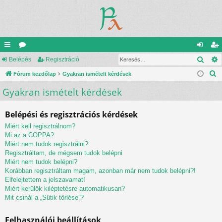
Kere
yo
Belépés
ór
Regisztráció
el
eg
K
rs
Fórum kezdőlap
u
Gyakran ismételt kérdések
ép
is
e
Gyakran ismételt kérdések
lin
m
és
ztr
r
ke
ok
ác
e
Belépési és regisztrációs kérdések
s
k
ió
Miért kell regisztrálnom?
é
Mi az a COPPA?
s
Miért nem tudok regisztrálni?
Regisztráltam, de mégsem tudok belépni
Miért nem tudok belépni?
Korábban regisztráltam magam, azonban már nem tudok belépni?!
Elfelejtettem a jelszavamat!
Miért kerülök kiléptetésre automatikusan?
Mit csinál a „Sütik törlése”?
Felhasználói beállítások