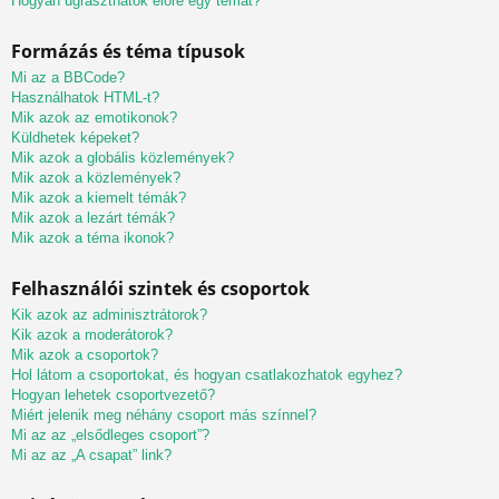
Hogyan ugraszthatok előre egy témát?
Formázás és téma típusok
Mi az a BBCode?
Használhatok HTML-t?
Mik azok az emotikonok?
Küldhetek képeket?
Mik azok a globális közlemények?
Mik azok a közlemények?
Mik azok a kiemelt témák?
Mik azok a lezárt témák?
Mik azok a téma ikonok?
Felhasználói szintek és csoportok
Kik azok az adminisztrátorok?
Kik azok a moderátorok?
Mik azok a csoportok?
Hol látom a csoportokat, és hogyan csatlakozhatok egyhez?
Hogyan lehetek csoportvezető?
Miért jelenik meg néhány csoport más színnel?
Mi az az „elsődleges csoport”?
Mi az az „A csapat” link?