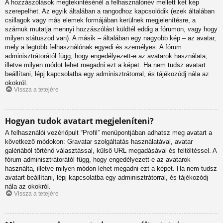
A hozzászólások megtekintésénél a felhasználónév mellett két kép
szerepelhet. Az egyik általában a rangodhoz kapcsolódik (ezek általában
csillagok vagy más elemek formájában kerülnek megjelenítésre, a
számuk mutatja mennyi hozzászólást küldtél eddig a fórumon, vagy hogy
milyen státuszod van). A másik – általában egy nagyobb kép – az avatar,
mely a legtöbb felhasználónak egyedi és személyes. A fórum
adminisztrátorától függ, hogy engedélyezett-e az avatarok használata,
illetve milyen módot lehet megadni ezt a képet. Ha nem tudsz avatart
beállítani, lépj kapcsolatba egy adminisztrátorral, és tájékozódj nála az
okokról.
Vissza a tetejére
Hogyan tudok avatart megjeleníteni?
A felhasználói vezérlőpult “Profil” menüpontjában adhatsz meg avatart a
következő módokon: Gravatar szolgáltatás használatával, avatar
galériából történő választással, külső URL megadásával és feltöltéssel. A
fórum adminisztrátorától függ, hogy engedélyezett-e az avatarok
használta, illetve milyen módon lehet megadni ezt a képet. Ha nem tudsz
avatart beállítani, lépj kapcsolatba egy adminisztrátorral, és tájékozódj
nála az okokról.
Vissza a tetejére