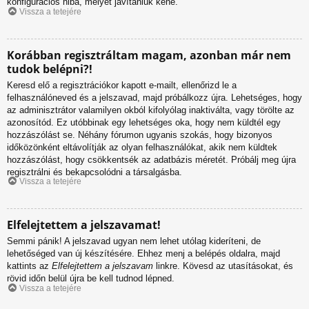
konfigurációs hiba, melyet javítaniuk kéne.
Vissza a tetejére
Korábban regisztráltam magam, azonban már nem
tudok belépni?!
Keresd elő a regisztrációkor kapott e-mailt, ellenőrizd le a
felhasználóneved és a jelszavad, majd próbálkozz újra. Lehetséges, hogy
az adminisztrátor valamilyen okból kifolyólag inaktiválta, vagy törölte az
azonosítód. Ez utóbbinak egy lehetséges oka, hogy nem küldtél egy
hozzászólást se. Néhány fórumon ugyanis szokás, hogy bizonyos
időközönként eltávolítják az olyan felhasználókat, akik nem küldtek
hozzászólást, hogy csökkentsék az adatbázis méretét. Próbálj meg újra
regisztrálni és bekapcsolódni a társalgásba.
Vissza a tetejére
Elfelejtettem a jelszavamat!
Semmi pánik! A jelszavad ugyan nem lehet utólag kideríteni, de
lehetőséged van új készítésére. Ehhez menj a belépés oldalra, majd
kattints az
Elfelejtettem a jelszavam
linkre. Kövesd az utasításokat, és
rövid időn belül újra be kell tudnod lépned.
Vissza a tetejére