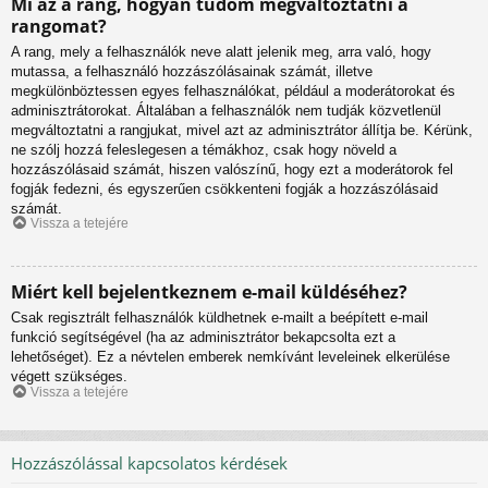
Mi az a rang, hogyan tudom megváltoztatni a
rangomat?
A rang, mely a felhasználók neve alatt jelenik meg, arra való, hogy
mutassa, a felhasználó hozzászólásainak számát, illetve
megkülönböztessen egyes felhasználókat, például a moderátorokat és
adminisztrátorokat. Általában a felhasználók nem tudják közvetlenül
megváltoztatni a rangjukat, mivel azt az adminisztrátor állítja be. Kérünk,
ne szólj hozzá feleslegesen a témákhoz, csak hogy növeld a
hozzászólásaid számát, hiszen valószínű, hogy ezt a moderátorok fel
fogják fedezni, és egyszerűen csökkenteni fogják a hozzászólásaid
számát.
Vissza a tetejére
Miért kell bejelentkeznem e-mail küldéséhez?
Csak regisztrált felhasználók küldhetnek e-mailt a beépített e-mail
funkció segítségével (ha az adminisztrátor bekapcsolta ezt a
lehetőséget). Ez a névtelen emberek nemkívánt leveleinek elkerülése
végett szükséges.
Vissza a tetejére
Hozzászólással kapcsolatos kérdések