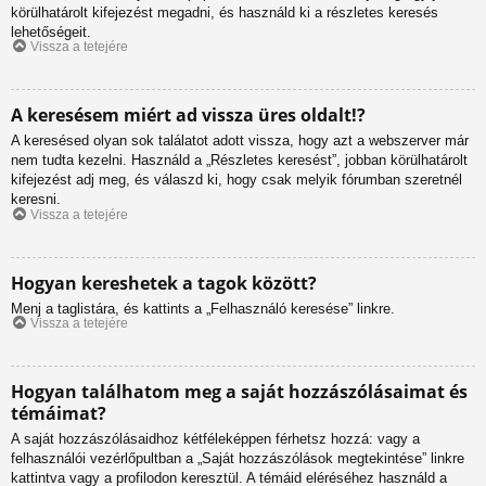
körülhatárolt kifejezést megadni, és használd ki a részletes keresés
lehetőségeit.
Vissza a tetejére
A keresésem miért ad vissza üres oldalt!?
A keresésed olyan sok találatot adott vissza, hogy azt a webszerver már
nem tudta kezelni. Használd a „Részletes keresést”, jobban körülhatárolt
kifejezést adj meg, és válaszd ki, hogy csak melyik fórumban szeretnél
keresni.
Vissza a tetejére
Hogyan kereshetek a tagok között?
Menj a taglistára, és kattints a „Felhasználó keresése” linkre.
Vissza a tetejére
Hogyan találhatom meg a saját hozzászólásaimat és
témáimat?
A saját hozzászólásaidhoz kétféleképpen férhetsz hozzá: vagy a
felhasználói vezérlőpultban a „Saját hozzászólások megtekintése” linkre
kattintva vagy a profilodon keresztül. A témáid eléréséhez használd a