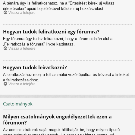
A témára úgy is feliratkozhatsz, ha a “Értesítést kérek új válasz
érkezésekor” opció bejelölésével küldesz új hozzászólást.
Vissza a tetejére
Hogyan tudok feliratkozni egy fórumra?
Egy fórumra úgy tudsz feliratkozni, hogy a fórum oldalán alul a
„Feliratkozás a fórumra” linkre kattintasz.
Vissza a tetejére
Hogyan tudok leiratkozni?
A leiratkozáshoz menj a felhasználói vezérlőpultra, és kövesd a linkeket
a feliratkozásaidhoz.
Vissza a tetejére
Csatolmányok
Milyen csatolmányok engedélyezettek ezen a
fórumon?
Az adminisztrátorok saját maguk állíthatják be, hogy milyen típusú