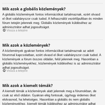
Mik azok a globális közlemények?
A globális közlemények fontos információkat tartalmaznak, ezért olvasd
el őket valahányszor csak tudod. A felhasználói vezérlőpultban és minden
fórum tetején jelennek meg. Globális közlemények küldéséhez az
adminisztrátor adhat jogosultságot.
Vissza a tetejére
Mik azok a közlemények?
A közlemények gyakran fontos információkat tartalmaznak az adott
fórummal kapcsolatban, ezért olvasd el őket valahányszor csak tudod. A
közlemények a fórum összes oldalán, felül jelennek meg. Hasonlóan a
globális közleményekhez, közlemények küldéséhez is az adminisztrátor
adhat jogosultságot.
Vissza a tetejére
Mik azok a kiemelt témák?
A kiemelt témák a közlemények alatt jelennek meg a fórumokban, de
csak az első oldalon. Gyakran elég fontosak, úgyhogy érdemes őket
elolvasnod, ha lehetséges. Hasonlóan a globális és nem globális
közleményekhez, kiemelt témák küldéséhez az adminisztrátor adhat