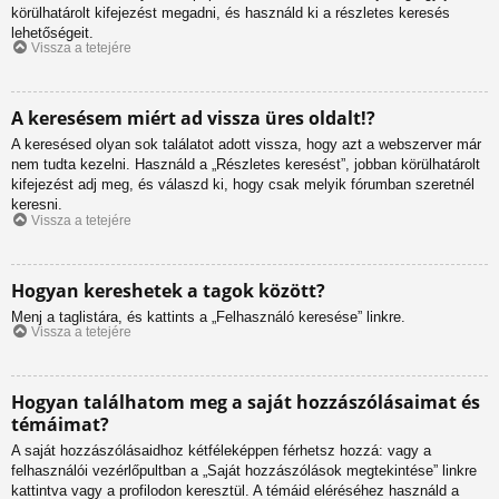
körülhatárolt kifejezést megadni, és használd ki a részletes keresés
lehetőségeit.
Vissza a tetejére
A keresésem miért ad vissza üres oldalt!?
A keresésed olyan sok találatot adott vissza, hogy azt a webszerver már
nem tudta kezelni. Használd a „Részletes keresést”, jobban körülhatárolt
kifejezést adj meg, és válaszd ki, hogy csak melyik fórumban szeretnél
keresni.
Vissza a tetejére
Hogyan kereshetek a tagok között?
Menj a taglistára, és kattints a „Felhasználó keresése” linkre.
Vissza a tetejére
Hogyan találhatom meg a saját hozzászólásaimat és
témáimat?
A saját hozzászólásaidhoz kétféleképpen férhetsz hozzá: vagy a
felhasználói vezérlőpultban a „Saját hozzászólások megtekintése” linkre
kattintva vagy a profilodon keresztül. A témáid eléréséhez használd a