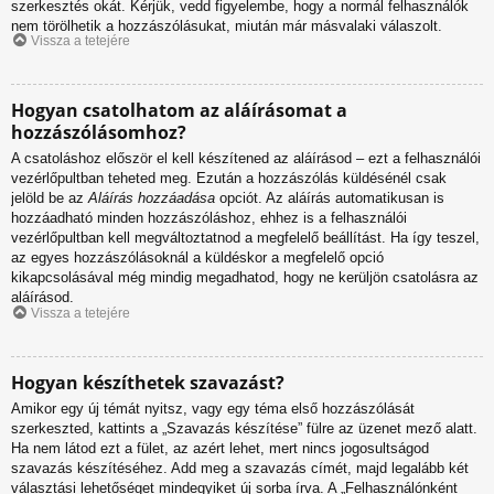
szerkesztés okát. Kérjük, vedd figyelembe, hogy a normál felhasználók
nem törölhetik a hozzászólásukat, miután már másvalaki válaszolt.
Vissza a tetejére
Hogyan csatolhatom az aláírásomat a
hozzászólásomhoz?
A csatoláshoz először el kell készítened az aláírásod – ezt a felhasználói
vezérlőpultban teheted meg. Ezután a hozzászólás küldésénél csak
jelöld be az
Aláírás hozzáadása
opciót. Az aláírás automatikusan is
hozzáadható minden hozzászóláshoz, ehhez is a felhasználói
vezérlőpultban kell megváltoztatnod a megfelelő beállítást. Ha így teszel,
az egyes hozzászólásoknál a küldéskor a megfelelő opció
kikapcsolásával még mindig megadhatod, hogy ne kerüljön csatolásra az
aláírásod.
Vissza a tetejére
Hogyan készíthetek szavazást?
Amikor egy új témát nyitsz, vagy egy téma első hozzászólását
szerkeszted, kattints a „Szavazás készítése” fülre az üzenet mező alatt.
Ha nem látod ezt a fület, az azért lehet, mert nincs jogosultságod
szavazás készítéséhez. Add meg a szavazás címét, majd legalább két
választási lehetőséget mindegyiket új sorba írva. A „Felhasználónként