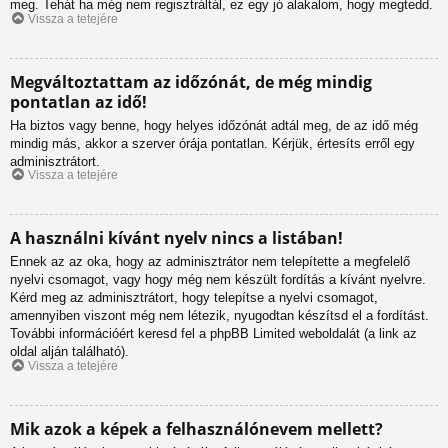
meg. Tehát ha még nem regisztráltál, ez egy jó alakalom, hogy megtedd.
Vissza a tetejére
Megváltoztattam az időzónát, de még mindig
pontatlan az idő!
Ha biztos vagy benne, hogy helyes időzónát adtál meg, de az idő még
mindig más, akkor a szerver órája pontatlan. Kérjük, értesíts erről egy
adminisztrátort.
Vissza a tetejére
A használni kívánt nyelv nincs a listában!
Ennek az az oka, hogy az adminisztrátor nem telepítette a megfelelő
nyelvi csomagot, vagy hogy még nem készült fordítás a kívánt nyelvre.
Kérd meg az adminisztrátort, hogy telepítse a nyelvi csomagot,
amennyiben viszont még nem létezik, nyugodtan készítsd el a fordítást.
További információért keresd fel a phpBB Limited weboldalát (a link az
oldal alján található).
Vissza a tetejére
Mik azok a képek a felhasználónevem mellett?