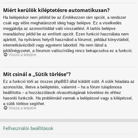
Miért kerülök kiléptetésre automatikusan?
Ha belépéskor nem jelölöd be az
Emlékezzen rám
opciót, a rendszer
csak egy előre meghatározott ideig hagy belépve. Ez a viselkedés
meggátolja az azonosítóddal való visszaélést. A tartós belépve
maradáshoz jelöld be az említett opciót. Ezen funkció használata nem
ajánlott, ha nyilvános helyről használod a fórumot, például könyvtárból,
internetkávézóból vagy egyetemi laborból. Ha nem látod a
jelölőnégyzetet, a fórumon valószínűleg nincs bekapcsolva ez a funkció.
Vissza a tetejére
Mit csinál a „Sütik törlése”?
Ez a funkció törli az összes phpBB3 által küldött sütit. A sütik feladata az
azonosítás, illetve a beléptetés, valamint – ha a fórum tulajdonosa
beállította – a hozzászólások olvasottságának követése és ehhez
hasonló funkciók. Ha problémáid vannak a belépéssel vagy a kilépéssel,
a sütik törlése segíthet.
Vissza a tetejére
Felhasználói beállítások