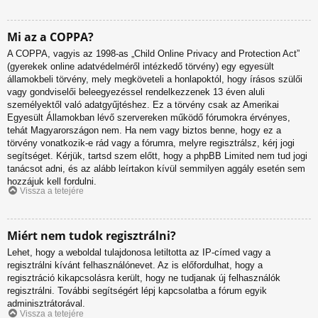
Mi az a COPPA?
A COPPA, vagyis az 1998-as „Child Online Privacy and Protection Act”
(gyerekek online adatvédelméről intézkedő törvény) egy egyesült
államokbeli törvény, mely megköveteli a honlapoktól, hogy írásos szülői
vagy gondviselői beleegyezéssel rendelkezzenek 13 éven aluli
személyektől való adatgyűjtéshez. Ez a törvény csak az Amerikai
Egyesült Államokban lévő szervereken működő fórumokra érvényes,
tehát Magyarországon nem. Ha nem vagy biztos benne, hogy ez a
törvény vonatkozik-e rád vagy a fórumra, melyre regisztrálsz, kérj jogi
segítséget. Kérjük, tartsd szem előtt, hogy a phpBB Limited nem tud jogi
tanácsot adni, és az alább leírtakon kívül semmilyen aggály esetén sem
hozzájuk kell fordulni.
Vissza a tetejére
Miért nem tudok regisztrálni?
Lehet, hogy a weboldal tulajdonosa letiltotta az IP-címed vagy a
regisztrálni kívánt felhasználónevet. Az is előfordulhat, hogy a
regisztráció kikapcsolásra került, hogy ne tudjanak új felhasználók
regisztrálni. További segítségért lépj kapcsolatba a fórum egyik
adminisztrátorával.
Vissza a tetejére