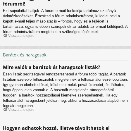
fórumról!
Ezt sajnálattal halljuk. A fórum e-mail funkciója tartalmaz ez irányú
óvintézkedéseket. Értesítsd a fórum adminisztrátorát, küldd el neki a
kapott e-mail teljes másolatát is – fontos, hogy ez a fejlécet is
tartalmazza, ugyanis ebben szerepelnek az adatok az e-mail küldőjéről. A
fórum adminisztrátora megteheti a szükséges lépéseket.
Vissza a tetejére
Barátok és haragosok
Mire valók a barátok és haragosok listák?
Ezen listák segítségével rendszerezheted a fórum többi tagját. A barátok
listában szereplő felhasználók megjelennek a felhasználói vezérlőpultban,
így gyorsan elérheted őket, küldhetsz nekik privát üzenetet, és láthatod,
hogy éppen jelen vannak-e. A használt megjelenés támogatásától
függően, a barátok hozzászólásai kiemelve szerepelhetnek. Ha egy
felhasználót haragosként jelölsz meg, akkor a hozzászólásai alapból nem
fognak megjelenni.
Vissza a tetejére
Hogyan adhatok hozzá, illetve távolíthatok el