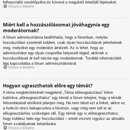
felhasználói vezérlőpultra és kövesd a maguktól értetődő lépéseket.
Vissza a tetejére
Miért kell a hozzászólásomat jóváhagynia egy
moderátornak?
A fórum adminisztrátora beállíthatta, hogy a fórumban, melybe
hozzászólást szeretnél küldeni, csak olyan hozzászólások jelenhetnek
meg, melyeket egy moderátor átnézett. Az is lehet, hogy az
adminisztrátor egy olyan csoportba helyezett téged, akiknek a
hozzászólásait át kell néznie egy moderátornak. További információért,
lépj kapcsolatba a fórum adminisztrátorával.
Vissza a tetejére
Hogyan ugraszthatok előre egy témát?
A téma megtekintésénél megjelenő „Téma előreugrasztása” linkre
kattintva „előreugraszthatsz” egy témát a fórum tetejére, hogy a témák
felsorolásánál elsőként jelenjen meg. Ha nem látod ezt a linket, akkor ez
a funkció nincs bekapcsolva a fórumon, vagy még nem telt le az
előugrasztáshoz szükséges idő. Egy témát úgy is előreugraszthatsz,
hogy küldesz bele egy hozzászólást – ennél viszont vigyázz az aktuális
fórum szabályainak betartására.
Vissza a tetejére