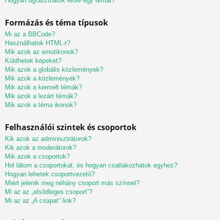
Hogyan ugraszthatok előre egy témát?
Formázás és téma típusok
Mi az a BBCode?
Használhatok HTML-t?
Mik azok az emotikonok?
Küldhetek képeket?
Mik azok a globális közlemények?
Mik azok a közlemények?
Mik azok a kiemelt témák?
Mik azok a lezárt témák?
Mik azok a téma ikonok?
Felhasználói szintek és csoportok
Kik azok az adminisztrátorok?
Kik azok a moderátorok?
Mik azok a csoportok?
Hol látom a csoportokat, és hogyan csatlakozhatok egyhez?
Hogyan lehetek csoportvezető?
Miért jelenik meg néhány csoport más színnel?
Mi az az „elsődleges csoport”?
Mi az az „A csapat” link?