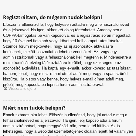
Regisztráltam, de mégsem tudok belépni
Először is ellenőrizd le, hogy helyesen adtad-e meg a felhasználóneved
és a jelszavad. Ha igen, akkor két dolog történhetett. Amennyiben a
COPPA-támogatás be van kapcsolva, és a regisztráció során megadtad,
hogy 13 évesnél fiatalabb vagy, követned kell a kapott utasításokat.
Számos fórum megköveteli, hogy az új azonosítók aktiválásra
kerüljenek, mielőtt használatba lehetne venni őket. Ezt vagy egy
adminisztrátornak vagy a felhasználónak kell megtennie. Mindenesetre a
regisztrációnál elvileg tájékoztatásra kerültél, hogy szükséges-e az
azonosító aktiválása. Ha kaptál egy e-mailt, akkor kövesd az utasításait,
ha nem, lehet, hogy rossz e-mail címet adtál meg, vagy a spamszűrőd
kiszűrte. Ha biztos vagy benne, hogy helyes e-mail címet adtál meg,
próbálj meg kapcsolatba lépni a fórum adminisztrátorával.
Vissza a tetejére
Miért nem tudok belépni?
Ennek számos oka lehet. Először is ellenőrizd, hogy jól adtad-e meg a
felhasználóneved és a jelszavad. Ha igen, lépj kapcsolatba a fórum
adminisztrátorával, hogy meggyőződj róla, nem lettél kitiltva. Az is
lehetséges, hogy a weboldal üzemeltetőjének oldalán lépett fel valamilyen