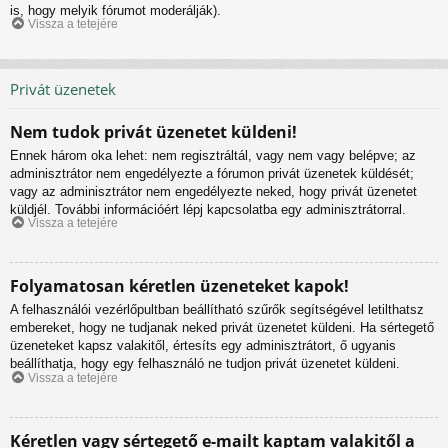
is, hogy melyik fórumot moderálják).
Vissza a tetejére
Privát üzenetek
Nem tudok privát üzenetet küldeni!
Ennek három oka lehet: nem regisztráltál, vagy nem vagy belépve; az
adminisztrátor nem engedélyezte a fórumon privát üzenetek küldését;
vagy az adminisztrátor nem engedélyezte neked, hogy privát üzenetet
küldjél. További információért lépj kapcsolatba egy adminisztrátorral.
Vissza a tetejére
Folyamatosan kéretlen üzeneteket kapok!
A felhasználói vezérlőpultban beállítható szűrők segítségével letilthatsz
embereket, hogy ne tudjanak neked privát üzenetet küldeni. Ha sértegető
üzeneteket kapsz valakitől, értesíts egy adminisztrátort, ő ugyanis
beállíthatja, hogy egy felhasználó ne tudjon privát üzenetet küldeni.
Vissza a tetejére
Kéretlen vagy sértegető e-mailt kaptam valakitől a