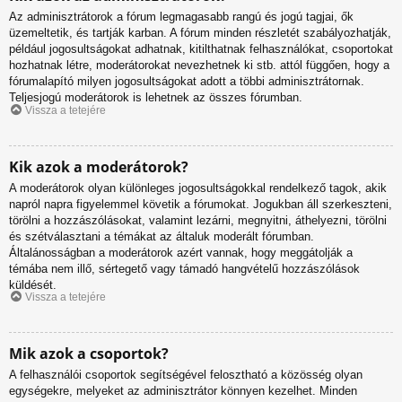
Az adminisztrátorok a fórum legmagasabb rangú és jogú tagjai, ők
üzemeltetik, és tartják karban. A fórum minden részletét szabályozhatják,
például jogosultságokat adhatnak, kitilthatnak felhasználókat, csoportokat
hozhatnak létre, moderátorokat nevezhetnek ki stb. attól függően, hogy a
fórumalapító milyen jogosultságokat adott a többi adminisztrátornak.
Teljesjogú moderátorok is lehetnek az összes fórumban.
Vissza a tetejére
Kik azok a moderátorok?
A moderátorok olyan különleges jogosultságokkal rendelkező tagok, akik
napról napra figyelemmel követik a fórumokat. Jogukban áll szerkeszteni,
törölni a hozzászólásokat, valamint lezárni, megnyitni, áthelyezni, törölni
és szétválasztani a témákat az általuk moderált fórumban.
Általánosságban a moderátorok azért vannak, hogy meggátolják a
témába nem illő, sértegető vagy támadó hangvételű hozzászólások
küldését.
Vissza a tetejére
Mik azok a csoportok?
A felhasználói csoportok segítségével felosztható a közösség olyan
egységekre, melyeket az adminisztrátor könnyen kezelhet. Minden