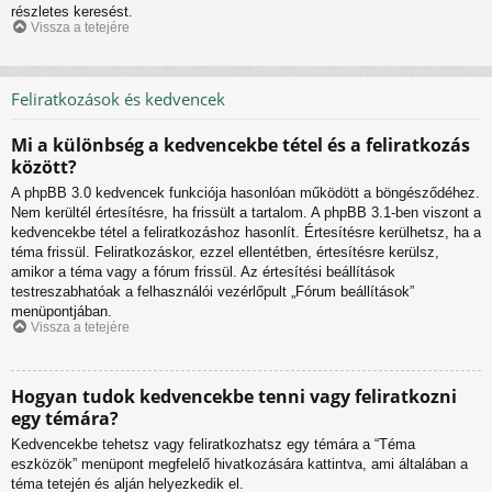
részletes keresést.
Vissza a tetejére
Feliratkozások és kedvencek
Mi a különbség a kedvencekbe tétel és a feliratkozás
között?
A phpBB 3.0 kedvencek funkciója hasonlóan működött a böngésződéhez.
Nem kerültél értesítésre, ha frissült a tartalom. A phpBB 3.1-ben viszont a
kedvencekbe tétel a feliratkozáshoz hasonlít. Értesítésre kerülhetsz, ha a
téma frissül. Feliratkozáskor, ezzel ellentétben, értesítésre kerülsz,
amikor a téma vagy a fórum frissül. Az értesítési beállítások
testreszabhatóak a felhasználói vezérlőpult „Fórum beállítások”
menüpontjában.
Vissza a tetejére
Hogyan tudok kedvencekbe tenni vagy feliratkozni
egy témára?
Kedvencekbe tehetsz vagy feliratkozhatsz egy témára a “Téma
eszközök” menüpont megfelelő hivatkozására kattintva, ami általában a
téma tetején és alján helyezkedik el.