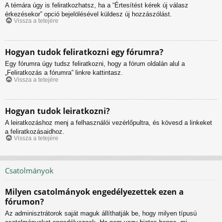
A témára úgy is feliratkozhatsz, ha a “Értesítést kérek új válasz
érkezésekor” opció bejelölésével küldesz új hozzászólást.
Vissza a tetejére
Hogyan tudok feliratkozni egy fórumra?
Egy fórumra úgy tudsz feliratkozni, hogy a fórum oldalán alul a
„Feliratkozás a fórumra” linkre kattintasz.
Vissza a tetejére
Hogyan tudok leiratkozni?
A leiratkozáshoz menj a felhasználói vezérlőpultra, és kövesd a linkeket
a feliratkozásaidhoz.
Vissza a tetejére
Csatolmányok
Milyen csatolmányok engedélyezettek ezen a
fórumon?
Az adminisztrátorok saját maguk állíthatják be, hogy milyen típusú