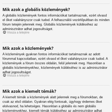
Mik azok a globális közlemények?
A globális közlemények fontos információkat tartalmaznak, ezért olvasd
el őket valahányszor csak tudod. A felhasználói vezérlőpultban és minden
fórum tetején jelennek meg. Globális közlemények küldéséhez az
adminisztrátor adhat jogosultságot.
Vissza a tetejére
Mik azok a közlemények?
A közlemények gyakran fontos információkat tartalmaznak az adott
fórummal kapcsolatban, ezért olvasd el őket valahányszor csak tudod. A
közlemények a fórum összes oldalán, felül jelennek meg. Hasonlóan a
globális közleményekhez, közlemények küldéséhez is az adminisztrátor
adhat jogosultságot.
Vissza a tetejére
Mik azok a kiemelt témák?
A kiemelt témák a közlemények alatt jelennek meg a fórumokban, de
csak az első oldalon. Gyakran elég fontosak, úgyhogy érdemes őket
elolvasnod, ha lehetséges. Hasonlóan a globális és nem globális
közleményekhez, kiemelt témák küldéséhez az adminisztrátor adhat