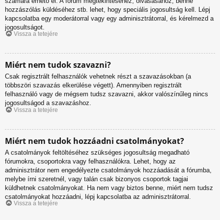
számára érhető el. A fórum megtekintéséhez, olvasásához, benne
hozzászólás küldéséhez stb. lehet, hogy speciális jogosultság kell. Lépj
kapcsolatba egy moderátorral vagy egy adminisztrátorral, és kérelmezd a
jogosultságot.
Vissza a tetejére
Miért nem tudok szavazni?
Csak regisztrált felhasználók vehetnek részt a szavazásokban (a
többszöri szavazás elkerülése végett). Amennyiben regisztrált
felhasználó vagy de mégsem tudsz szavazni, akkor valószínűleg nincs
jogosultságod a szavazáshoz.
Vissza a tetejére
Miért nem tudok hozzáadni csatolmányokat?
A csatolmányok feltöltéséhez szükséges jogosultság megadható
fórumokra, csoportokra vagy felhasználókra. Lehet, hogy az
adminisztrátor nem engedélyezte csatolmányok hozzáadását a fórumba,
melybe írni szeretnél, vagy talán csak bizonyos csoportok tagjai
küldhetnek csatolmányokat. Ha nem vagy biztos benne, miért nem tudsz
csatolmányokat hozzáadni, lépj kapcsolatba az adminisztrátorral.
Vissza a tetejére