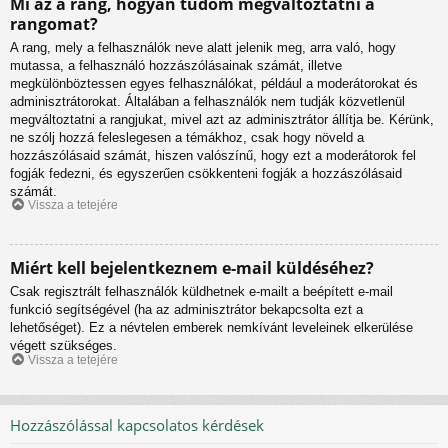
Mi az a rang, hogyan tudom megváltoztatni a
rangomat?
A rang, mely a felhasználók neve alatt jelenik meg, arra való, hogy
mutassa, a felhasználó hozzászólásainak számát, illetve
megkülönböztessen egyes felhasználókat, például a moderátorokat és
adminisztrátorokat. Általában a felhasználók nem tudják közvetlenül
megváltoztatni a rangjukat, mivel azt az adminisztrátor állítja be. Kérünk,
ne szólj hozzá feleslegesen a témákhoz, csak hogy növeld a
hozzászólásaid számát, hiszen valószínű, hogy ezt a moderátorok fel
fogják fedezni, és egyszerűen csökkenteni fogják a hozzászólásaid
számát.
Vissza a tetejére
Miért kell bejelentkeznem e-mail küldéséhez?
Csak regisztrált felhasználók küldhetnek e-mailt a beépített e-mail
funkció segítségével (ha az adminisztrátor bekapcsolta ezt a
lehetőséget). Ez a névtelen emberek nemkívánt leveleinek elkerülése
végett szükséges.
Vissza a tetejére
Hozzászólással kapcsolatos kérdések