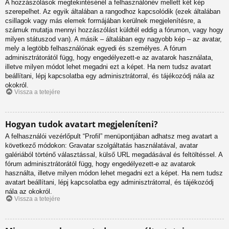
A hozzászólások megtekintésénél a felhasználónév mellett két kép
szerepelhet. Az egyik általában a rangodhoz kapcsolódik (ezek általában
csillagok vagy más elemek formájában kerülnek megjelenítésre, a
számuk mutatja mennyi hozzászólást küldtél eddig a fórumon, vagy hogy
milyen státuszod van). A másik – általában egy nagyobb kép – az avatar,
mely a legtöbb felhasználónak egyedi és személyes. A fórum
adminisztrátorától függ, hogy engedélyezett-e az avatarok használata,
illetve milyen módot lehet megadni ezt a képet. Ha nem tudsz avatart
beállítani, lépj kapcsolatba egy adminisztrátorral, és tájékozódj nála az
okokról.
Vissza a tetejére
Hogyan tudok avatart megjeleníteni?
A felhasználói vezérlőpult “Profil” menüpontjában adhatsz meg avatart a
következő módokon: Gravatar szolgáltatás használatával, avatar
galériából történő választással, külső URL megadásával és feltöltéssel. A
fórum adminisztrátorától függ, hogy engedélyezett-e az avatarok
használta, illetve milyen módon lehet megadni ezt a képet. Ha nem tudsz
avatart beállítani, lépj kapcsolatba egy adminisztrátorral, és tájékozódj
nála az okokról.
Vissza a tetejére