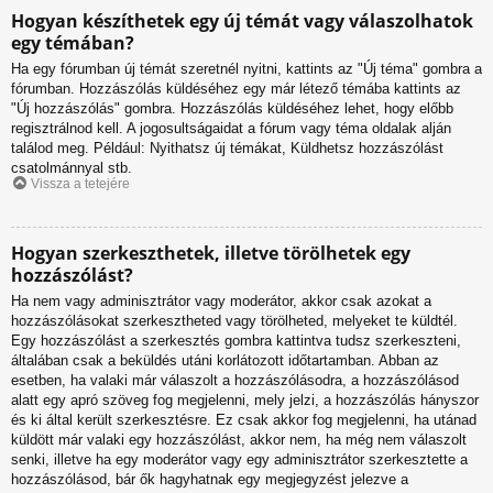
Hogyan készíthetek egy új témát vagy válaszolhatok
egy témában?
Ha egy fórumban új témát szeretnél nyitni, kattints az "Új téma" gombra a
fórumban. Hozzászólás küldéséhez egy már létező témába kattints az
"Új hozzászólás" gombra. Hozzászólás küldéséhez lehet, hogy előbb
regisztrálnod kell. A jogosultságaidat a fórum vagy téma oldalak alján
találod meg. Például: Nyithatsz új témákat, Küldhetsz hozzászólást
csatolmánnyal stb.
Vissza a tetejére
Hogyan szerkeszthetek, illetve törölhetek egy
hozzászólást?
Ha nem vagy adminisztrátor vagy moderátor, akkor csak azokat a
hozzászólásokat szerkesztheted vagy törölheted, melyeket te küldtél.
Egy hozzászólást a szerkesztés gombra kattintva tudsz szerkeszteni,
általában csak a beküldés utáni korlátozott időtartamban. Abban az
esetben, ha valaki már válaszolt a hozzászólásodra, a hozzászólásod
alatt egy apró szöveg fog megjelenni, mely jelzi, a hozzászólás hányszor
és ki által került szerkesztésre. Ez csak akkor fog megjelenni, ha utánad
küldött már valaki egy hozzászólást, akkor nem, ha még nem válaszolt
senki, illetve ha egy moderátor vagy egy adminisztrátor szerkesztette a
hozzászólásod, bár ők hagyhatnak egy megjegyzést jelezve a