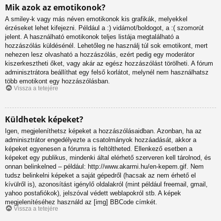
Mik azok az emotikonok?
A smiley-k vagy más néven emotikonok kis grafikák, melyekkel
érzéseket lehet kifejezni. Például a :) vidámot/boldogot, a :( szomorút
jelent. A használható emotikonok teljes listája megtalálható a
hozzászólás küldésénél. Lehetőleg ne használj túl sok emotikont, mert
nehezen lesz olvasható a hozzászólás, ezért pedig egy moderátor
kiszerkesztheti őket, vagy akár az egész hozzászólást törölheti. A fórum
adminisztrátora beállíthat egy felső korlátot, melynél nem használhatsz
több emotikont egy hozzászólásban.
Vissza a tetejére
Küldhetek képeket?
Igen, megjeleníthetsz képeket a hozzászólásaidban. Azonban, ha az
adminisztrátor engedélyezte a csatolmányok hozzáadását, akkor a
képeket egyenesen a fórumra is feltöltheted. Ellenkező esetben a
képeket egy publikus, mindenki által elérhető szerveren kell tárolnod, és
onnan belinkelned – például: http://www.akarmi.hu/en-kepem.gif. Nem
tudsz belinkelni képeket a saját gépedről (hacsak az nem érhető el
kívülről is), azonosítást igénylő oldalakról (mint például freemail, gmail,
yahoo postafiókok), jelszóval védett weblapokról stb. A képek
megjelenítéséhez használd az [img] BBCode címkét.
Vissza a tetejére