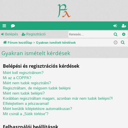
Kere
yo
Belépés
ór
Regisztráció
el
eg
K
rs
Fórum kezdőlap
u
Gyakran ismételt kérdések
ép
is
e
Gyakran ismételt kérdések
lin
m
és
ztr
r
ke
ok
ác
e
Belépési és regisztrációs kérdések
s
k
ió
Miért kell regisztrálnom?
é
Mi az a COPPA?
s
Miért nem tudok regisztrálni?
Regisztráltam, de mégsem tudok belépni
Miért nem tudok belépni?
Korábban regisztráltam magam, azonban már nem tudok belépni?!
Elfelejtettem a jelszavamat!
Miért kerülök kiléptetésre automatikusan?
Mit csinál a „Sütik törlése”?
Felhasználói beállítások