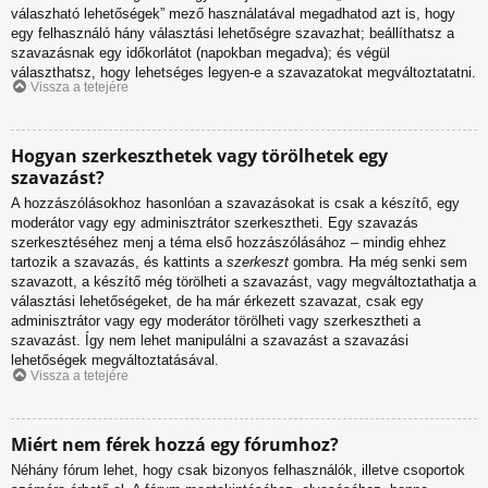
válaszható lehetőségek” mező használatával megadhatod azt is, hogy
egy felhasználó hány választási lehetőségre szavazhat; beállíthatsz a
szavazásnak egy időkorlátot (napokban megadva); és végül
választhatsz, hogy lehetséges legyen-e a szavazatokat megváltoztatatni.
Vissza a tetejére
Hogyan szerkeszthetek vagy törölhetek egy
szavazást?
A hozzászólásokhoz hasonlóan a szavazásokat is csak a készítő, egy
moderátor vagy egy adminisztrátor szerkesztheti. Egy szavazás
szerkesztéséhez menj a téma első hozzászólásához – mindig ehhez
tartozik a szavazás, és kattints a
szerkeszt
gombra. Ha még senki sem
szavazott, a készítő még törölheti a szavazást, vagy megváltoztathatja a
választási lehetőségeket, de ha már érkezett szavazat, csak egy
adminisztrátor vagy egy moderátor törölheti vagy szerkesztheti a
szavazást. Így nem lehet manipulálni a szavazást a szavazási
lehetőségek megváltoztatásával.
Vissza a tetejére
Miért nem férek hozzá egy fórumhoz?
Néhány fórum lehet, hogy csak bizonyos felhasználók, illetve csoportok