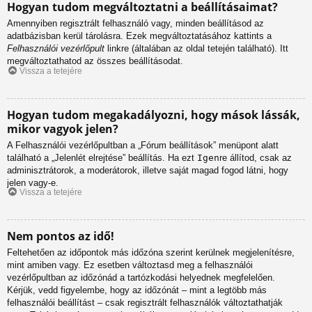
Hogyan tudom megváltoztatni a beállításaimat?
Amennyiben regisztrált felhasználó vagy, minden beállításod az
adatbázisban kerül tárolásra. Ezek megváltoztatásához kattints a
Felhasználói vezérlőpult
linkre (általában az oldal tetején található). Itt
megváltoztathatod az összes beállításodat.
Vissza a tetejére
Hogyan tudom megakadályozni, hogy mások lássák,
mikor vagyok jelen?
A Felhasználói vezérlőpultban a „Fórum beállítások” menüpont alatt
található a „Jelenlét elrejtése” beállítás. Ha ezt
Igen
re állítod, csak az
adminisztrátorok, a moderátorok, illetve saját magad fogod látni, hogy
jelen vagy-e.
Vissza a tetejére
Nem pontos az idő!
Feltehetően az időpontok más időzóna szerint kerülnek megjelenítésre,
mint amiben vagy. Ez esetben változtasd meg a felhasználói
vezérlőpultban az időzónád a tartózkodási helyednek megfelelően.
Kérjük, vedd figyelembe, hogy az időzónát – mint a legtöbb más
felhasználói beállítást – csak regisztrált felhasználók változtathatják