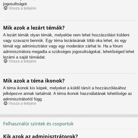
jogosultságot.
Vissza a tetejére
Mik azok a lezárt témák?
A lezárt témák olyan témák, melyekbe nem lehet hozzászólást küldeni
vagy szavazni bennük. Egy téma lezárásának több oka lehet, és egy
témát egy adminisztrátor vagy egy moderátor zárhat le. Ha a fórum
adminisztrátora megadta a szükséges jogosultságokat, lehetőséged lehet
lezárni a saját témáidat.
Vissza a tetejére
Mik azok a téma ikonok?
A téma ikonok kis képek, melyeket a küldő társít a hozzászólásához
jelképezve annak tartalmát. A téma ikonok használatának lehetősége az
adminisztrátortól függ.
Vissza a tetejére
Felhasználói szintek és csoportok
Kik azok az adminisztrátorok?