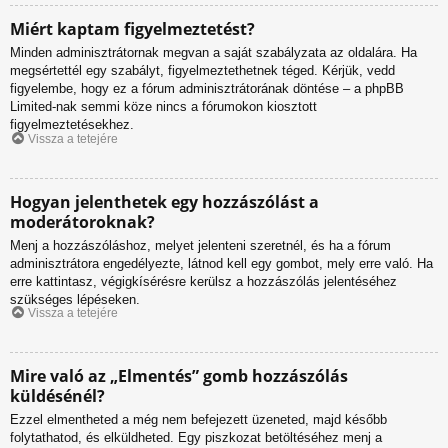
Miért kaptam figyelmeztetést?
Minden adminisztrátornak megvan a saját szabályzata az oldalára. Ha
megsértettél egy szabályt, figyelmeztethetnek téged. Kérjük, vedd
figyelembe, hogy ez a fórum adminisztrátorának döntése – a phpBB
Limited-nak semmi köze nincs a fórumokon kiosztott
figyelmeztetésekhez.
Vissza a tetejére
Hogyan jelenthetek egy hozzászólást a
moderátoroknak?
Menj a hozzászóláshoz, melyet jelenteni szeretnél, és ha a fórum
adminisztrátora engedélyezte, látnod kell egy gombot, mely erre való. Ha
erre kattintasz, végigkísérésre kerülsz a hozzászólás jelentéséhez
szükséges lépéseken.
Vissza a tetejére
Mire való az „Elmentés” gomb hozzászólás
küldésénél?
Ezzel elmentheted a még nem befejezett üzeneted, majd később
folytathatod, és elküldheted. Egy piszkozat betöltéséhez menj a