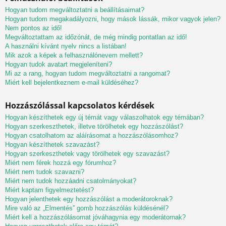
Hogyan tudom megváltoztatni a beállításaimat?
Hogyan tudom megakadályozni, hogy mások lássák, mikor vagyok jelen?
Nem pontos az idő!
Megváltoztattam az időzónát, de még mindig pontatlan az idő!
A használni kívánt nyelv nincs a listában!
Mik azok a képek a felhasználónevem mellett?
Hogyan tudok avatart megjeleníteni?
Mi az a rang, hogyan tudom megváltoztatni a rangomat?
Miért kell bejelentkeznem e-mail küldéséhez?
Hozzászólással kapcsolatos kérdések
Hogyan készíthetek egy új témát vagy válaszolhatok egy témában?
Hogyan szerkeszthetek, illetve törölhetek egy hozzászólást?
Hogyan csatolhatom az aláírásomat a hozzászólásomhoz?
Hogyan készíthetek szavazást?
Hogyan szerkeszthetek vagy törölhetek egy szavazást?
Miért nem férek hozzá egy fórumhoz?
Miért nem tudok szavazni?
Miért nem tudok hozzáadni csatolmányokat?
Miért kaptam figyelmeztetést?
Hogyan jelenthetek egy hozzászólást a moderátoroknak?
Mire való az „Elmentés” gomb hozzászólás küldésénél?
Miért kell a hozzászólásomat jóváhagynia egy moderátornak?