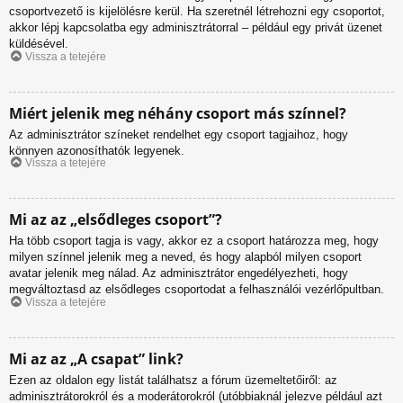
csoportvezető is kijelölésre kerül. Ha szeretnél létrehozni egy csoportot,
akkor lépj kapcsolatba egy adminisztrátorral – például egy privát üzenet
küldésével.
Vissza a tetejére
Miért jelenik meg néhány csoport más színnel?
Az adminisztrátor színeket rendelhet egy csoport tagjaihoz, hogy
könnyen azonosíthatók legyenek.
Vissza a tetejére
Mi az az „elsődleges csoport”?
Ha több csoport tagja is vagy, akkor ez a csoport határozza meg, hogy
milyen színnel jelenik meg a neved, és hogy alapból milyen csoport
avatar jelenik meg nálad. Az adminisztrátor engedélyezheti, hogy
megváltoztasd az elsődleges csoportodat a felhasználói vezérlőpultban.
Vissza a tetejére
Mi az az „A csapat” link?
Ezen az oldalon egy listát találhatsz a fórum üzemeltetőiről: az
adminisztrátorokról és a moderátorokról (utóbbiaknál jelezve például azt