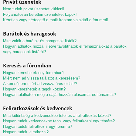
Privát üzenetek
Nem tudok privát üzenetet küldeni!
Folyamatosan kéretlen üzeneteket kapok!
Kéretlen vagy sértegető e-mailt kaptam valakitől a fórumról!
Barátok és haragosok
Mire valók a barátok és haragosok listák?
Hogyan adhatok hozzá, illetve távolíthatok el felhasználókat a barátok
vagy haragosok listáról?
Keresés a fórumban
Hogyan kereshetek egy fórumban?
Miért nem ad vissza találatot a keresésem?
A keresésem miért ad vissza üres oldalt!?
Hogyan kereshetek a tagok között?
Hogyan találhatom meg a saját hozzászólásaimat és témáimat?
Feliratkozások és kedvencek
Mi a különbség a kedvencekbe tétel és a feliratkozás között?
Hogyan tudok kedvencekbe tenni vagy feliratkozni egy témára?
Hogyan tudok feliratkozni egy fórumra?
Hogyan tudok leiratkozni?