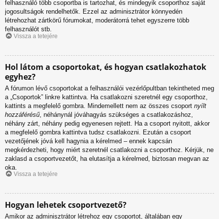
felhasználó több csoportba is tartozhat, és mindegyik csoporthoz saját
jogosultságok rendelhetők. Ezzel az adminisztrátor könnyedén
létrehozhat zártkörű fórumokat, moderátorrá tehet egyszerre több
felhasználót stb.
Vissza a tetejére
Hol látom a csoportokat, és hogyan csatlakozhatok
egyhez?
A fórumon lévő csoportokat a felhasználói vezérlőpultban tekintheted meg
a „Csoportok” linkre kattintva. Ha csatlakozni szeretnél egy csoporthoz,
kattints a megfelelő gombra. Mindemellett nem az összes csoport
nyílt
hozzáférésű
, néhánynál jóváhagyás szükséges a csatlakozáshoz,
néhány zárt, néhány pedig egyenesen rejtett. Ha a csoport nyitott, akkor
a megfelelő gombra kattintva tudsz csatlakozni. Ezután a csoport
vezetőjének jóvá kell hagynia a kérelmed – ennek kapcsán
megkérdezheti, hogy miért szeretnél csatlakozni a csoporthoz. Kérjük, ne
zaklasd a csoportvezetőt, ha elutasítja a kérelmed, biztosan megvan az
oka.
Vissza a tetejére
Hogyan lehetek csoportvezető?
Amikor az adminisztrátor létrehoz egy csoportot, általában egy