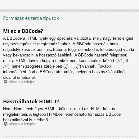
Formázás és téma típusok
Mi az a BBCode?
A BBCode a HTML nyelv egy speciális változata, mely nagy teret enged
egy szövegrészlet megformázásához. A BBCode használatának
engedélyezése az adminisztrátortól függ, de neked is lehetőséged van ki-
vagy bekapcsolni a hozzászólásaidnál. A BBCode hasonló felépítésű,
mint a HTML, kivéve hogy a címkék nem kacsacsőrök között („<” , ill.
„>”), hanem szögletes zárójelben („[”, ill. „]”) vannak. További
információért lásd a BBCode útmutatót, melyet a hozzászólásküldő
oldalról érhetsz el.
Vissza a tetejére
Használhatok HTML-t?
Nem. Nem lehetséges HTML-t küldeni, majd azt HTML-ként is
megjeleníteni. A legtöbb HTML-lel létrehozható formázás BBCode
használatával is elérhető.
Vissza a tetejére