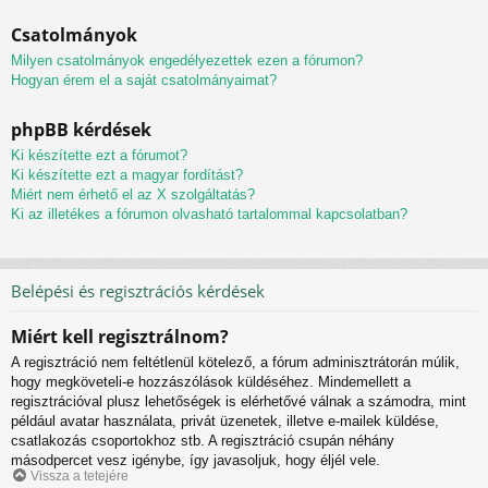
Csatolmányok
Milyen csatolmányok engedélyezettek ezen a fórumon?
Hogyan érem el a saját csatolmányaimat?
phpBB kérdések
Ki készítette ezt a fórumot?
Ki készítette ezt a magyar fordítást?
Miért nem érhető el az X szolgáltatás?
Ki az illetékes a fórumon olvasható tartalommal kapcsolatban?
Belépési és regisztrációs kérdések
Miért kell regisztrálnom?
A regisztráció nem feltétlenül kötelező, a fórum adminisztrátorán múlik,
hogy megköveteli-e hozzászólások küldéséhez. Mindemellett a
regisztrációval plusz lehetőségek is elérhetővé válnak a számodra, mint
például avatar használata, privát üzenetek, illetve e-mailek küldése,
csatlakozás csoportokhoz stb. A regisztráció csupán néhány
másodpercet vesz igénybe, így javasoljuk, hogy éljél vele.
Vissza a tetejére