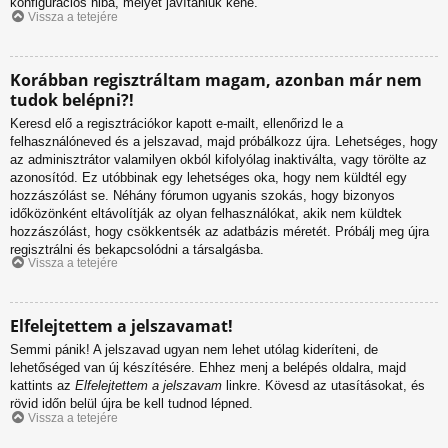
konfigurációs hiba, melyet javítaniuk kéne.
Vissza a tetejére
Korábban regisztráltam magam, azonban már nem
tudok belépni?!
Keresd elő a regisztrációkor kapott e-mailt, ellenőrizd le a
felhasználóneved és a jelszavad, majd próbálkozz újra. Lehetséges, hogy
az adminisztrátor valamilyen okból kifolyólag inaktiválta, vagy törölte az
azonosítód. Ez utóbbinak egy lehetséges oka, hogy nem küldtél egy
hozzászólást se. Néhány fórumon ugyanis szokás, hogy bizonyos
időközönként eltávolítják az olyan felhasználókat, akik nem küldtek
hozzászólást, hogy csökkentsék az adatbázis méretét. Próbálj meg újra
regisztrálni és bekapcsolódni a társalgásba.
Vissza a tetejére
Elfelejtettem a jelszavamat!
Semmi pánik! A jelszavad ugyan nem lehet utólag kideríteni, de
lehetőséged van új készítésére. Ehhez menj a belépés oldalra, majd
kattints az
Elfelejtettem a jelszavam
linkre. Kövesd az utasításokat, és
rövid időn belül újra be kell tudnod lépned.
Vissza a tetejére