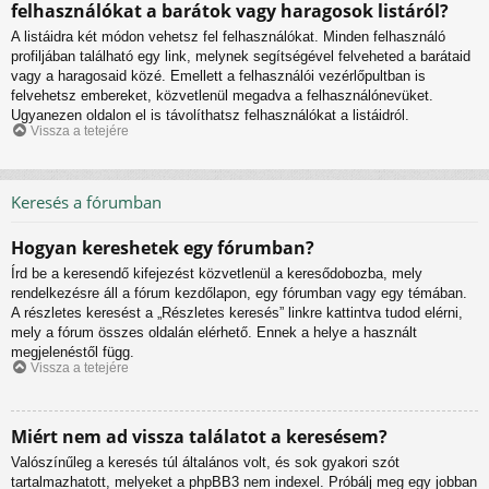
felhasználókat a barátok vagy haragosok listáról?
A listáidra két módon vehetsz fel felhasználókat. Minden felhasználó
profiljában található egy link, melynek segítségével felveheted a barátaid
vagy a haragosaid közé. Emellett a felhasználói vezérlőpultban is
felvehetsz embereket, közvetlenül megadva a felhasználónevüket.
Ugyanezen oldalon el is távolíthatsz felhasználókat a listáidról.
Vissza a tetejére
Keresés a fórumban
Hogyan kereshetek egy fórumban?
Írd be a keresendő kifejezést közvetlenül a keresődobozba, mely
rendelkezésre áll a fórum kezdőlapon, egy fórumban vagy egy témában.
A részletes keresést a „Részletes keresés” linkre kattintva tudod elérni,
mely a fórum összes oldalán elérhető. Ennek a helye a használt
megjelenéstől függ.
Vissza a tetejére
Miért nem ad vissza találatot a keresésem?
Valószínűleg a keresés túl általános volt, és sok gyakori szót
tartalmazhatott, melyeket a phpBB3 nem indexel. Próbálj meg egy jobban