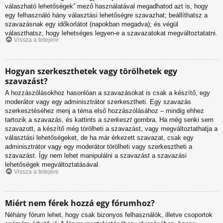
válaszható lehetőségek” mező használatával megadhatod azt is, hogy
egy felhasználó hány választási lehetőségre szavazhat; beállíthatsz a
szavazásnak egy időkorlátot (napokban megadva); és végül
választhatsz, hogy lehetséges legyen-e a szavazatokat megváltoztatatni.
Vissza a tetejére
Hogyan szerkeszthetek vagy törölhetek egy
szavazást?
A hozzászólásokhoz hasonlóan a szavazásokat is csak a készítő, egy
moderátor vagy egy adminisztrátor szerkesztheti. Egy szavazás
szerkesztéséhez menj a téma első hozzászólásához – mindig ehhez
tartozik a szavazás, és kattints a
szerkeszt
gombra. Ha még senki sem
szavazott, a készítő még törölheti a szavazást, vagy megváltoztathatja a
választási lehetőségeket, de ha már érkezett szavazat, csak egy
adminisztrátor vagy egy moderátor törölheti vagy szerkesztheti a
szavazást. Így nem lehet manipulálni a szavazást a szavazási
lehetőségek megváltoztatásával.
Vissza a tetejére
Miért nem férek hozzá egy fórumhoz?
Néhány fórum lehet, hogy csak bizonyos felhasználók, illetve csoportok