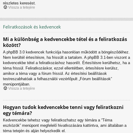
részletes keresést.
Vissza a tetejére
Feliratkozások és kedvencek
Mi a különbség a kedvencekbe tétel és a feliratkozás
között?
A phpBB 3.0 kedvencek funkciója hasonlóan működött a böngésződéhez.
Nem kerültél értesítésre, ha frissült a tartalom. A phpBB 3.1-ben viszont a
kedvencekbe tétel a feliratkozáshoz hasonlít. Értesítésre kerülhetsz, ha a
téma frissül. Feliratkozáskor, ezzel ellentétben, értesítésre kerülsz,
amikor a téma vagy a fórum frissül. Az értesítési beállítások
testreszabhatóak a felhasználói vezérlőpult „Fórum beállítások”
menüpontjában.
Vissza a tetejére
Hogyan tudok kedvencekbe tenni vagy feliratkozni
egy témára?
Kedvencekbe tehetsz vagy feliratkozhatsz egy témára a “Téma
eszközök” menüpont megfelelő hivatkozására kattintva, ami általában a
téma tetején és alján helyezkedik el.