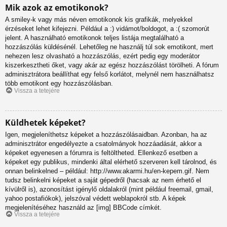
Mik azok az emotikonok?
A smiley-k vagy más néven emotikonok kis grafikák, melyekkel
érzéseket lehet kifejezni. Például a :) vidámot/boldogot, a :( szomorút
jelent. A használható emotikonok teljes listája megtalálható a
hozzászólás küldésénél. Lehetőleg ne használj túl sok emotikont, mert
nehezen lesz olvasható a hozzászólás, ezért pedig egy moderátor
kiszerkesztheti őket, vagy akár az egész hozzászólást törölheti. A fórum
adminisztrátora beállíthat egy felső korlátot, melynél nem használhatsz
több emotikont egy hozzászólásban.
Vissza a tetejére
Küldhetek képeket?
Igen, megjeleníthetsz képeket a hozzászólásaidban. Azonban, ha az
adminisztrátor engedélyezte a csatolmányok hozzáadását, akkor a
képeket egyenesen a fórumra is feltöltheted. Ellenkező esetben a
képeket egy publikus, mindenki által elérhető szerveren kell tárolnod, és
onnan belinkelned – például: http://www.akarmi.hu/en-kepem.gif. Nem
tudsz belinkelni képeket a saját gépedről (hacsak az nem érhető el
kívülről is), azonosítást igénylő oldalakról (mint például freemail, gmail,
yahoo postafiókok), jelszóval védett weblapokról stb. A képek
megjelenítéséhez használd az [img] BBCode címkét.
Vissza a tetejére