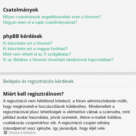
Csatolmányok
Milyen csatolmányok engedélyezettek ezen a fórumon?
Hogyan érem el a saját csatolmányaimat?
phpBB kérdések
Ki készítette ezt a fórumot?
Ki készítette ezt a magyar fordítást?
Miért nem érhető el az X szolgáltatás?
Ki az illetékes a fórumon olvasható tartalommal kapcsolatban?
Belépési és regisztrációs kérdések
Miért kell regisztrálnom?
A regisztráció nem feltétlenül kötelező, a fórum adminisztrátorán múlik,
hogy megköveteli-e hozzászólások küldéséhez. Mindemellett a
regisztrációval plusz lehetőségek is elérhetővé válnak a számodra, mint
például avatar használata, privát üzenetek, illetve e-mailek küldése,
csatlakozás csoportokhoz stb. A regisztráció csupán néhány
másodpercet vesz igénybe, így javasoljuk, hogy éljél vele.
Vissza a tetejére