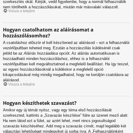
szerkesztés okát. Kérjük, vedd figyelembe, hogy a normál felhasználók
nem törölhetik a hozzászólásukat, miután már másvalaki válaszolt.
Vissza a tetejére
Hogyan csatolhatom az aláírásomat a
hozzászólásomhoz?
A csatoláshoz először el kell készítened az aláírásod – ezt a felhasználói
vezérlőpultban teheted meg. Ezután a hozzászólás küldésénél csak
jelöld be az
Aláírás hozzáadása
opciót. Az aláírás automatikusan is
hozzáadható minden hozzászóláshoz, ehhez is a felhasználói
vezérlőpultban kell megváltoztatnod a megfelelő beállítást. Ha így teszel,
az egyes hozzászólásoknál a küldéskor a megfelelő opció
kikapcsolásával még mindig megadhatod, hogy ne kerüljön csatolásra az
aláírásod.
Vissza a tetejére
Hogyan készíthetek szavazást?
Amikor egy új témát nyitsz, vagy egy téma első hozzászólását
szerkeszted, kattints a „Szavazás készítése” fülre az üzenet mező alatt.
Ha nem látod ezt a fület, az azért lehet, mert nincs jogosultságod
szavazás készítéséhez. Add meg a szavazás címét, majd legalább két
választási lehetőséget mindegyiket új sorba írva. A „Felhasználónként