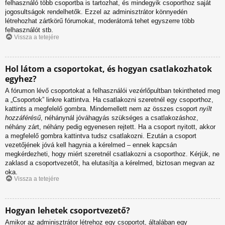
felhasználó több csoportba is tartozhat, és mindegyik csoporthoz saját
jogosultságok rendelhetők. Ezzel az adminisztrátor könnyedén
létrehozhat zártkörű fórumokat, moderátorrá tehet egyszerre több
felhasználót stb.
Vissza a tetejére
Hol látom a csoportokat, és hogyan csatlakozhatok
egyhez?
A fórumon lévő csoportokat a felhasználói vezérlőpultban tekintheted meg
a „Csoportok” linkre kattintva. Ha csatlakozni szeretnél egy csoporthoz,
kattints a megfelelő gombra. Mindemellett nem az összes csoport
nyílt
hozzáférésű
, néhánynál jóváhagyás szükséges a csatlakozáshoz,
néhány zárt, néhány pedig egyenesen rejtett. Ha a csoport nyitott, akkor
a megfelelő gombra kattintva tudsz csatlakozni. Ezután a csoport
vezetőjének jóvá kell hagynia a kérelmed – ennek kapcsán
megkérdezheti, hogy miért szeretnél csatlakozni a csoporthoz. Kérjük, ne
zaklasd a csoportvezetőt, ha elutasítja a kérelmed, biztosan megvan az
oka.
Vissza a tetejére
Hogyan lehetek csoportvezető?
Amikor az adminisztrátor létrehoz egy csoportot, általában egy