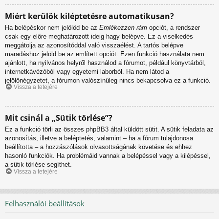
Miért kerülök kiléptetésre automatikusan?
Ha belépéskor nem jelölöd be az
Emlékezzen rám
opciót, a rendszer
csak egy előre meghatározott ideig hagy belépve. Ez a viselkedés
meggátolja az azonosítóddal való visszaélést. A tartós belépve
maradáshoz jelöld be az említett opciót. Ezen funkció használata nem
ajánlott, ha nyilvános helyről használod a fórumot, például könyvtárból,
internetkávézóból vagy egyetemi laborból. Ha nem látod a
jelölőnégyzetet, a fórumon valószínűleg nincs bekapcsolva ez a funkció.
Vissza a tetejére
Mit csinál a „Sütik törlése”?
Ez a funkció törli az összes phpBB3 által küldött sütit. A sütik feladata az
azonosítás, illetve a beléptetés, valamint – ha a fórum tulajdonosa
beállította – a hozzászólások olvasottságának követése és ehhez
hasonló funkciók. Ha problémáid vannak a belépéssel vagy a kilépéssel,
a sütik törlése segíthet.
Vissza a tetejére
Felhasználói beállítások