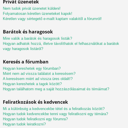
Privát üzenetek
Nem tudok privát üzenetet küldeni!
Folyamatosan kéretlen üzeneteket kapok!
Kéretlen vagy sértegető e-mailt kaptam valakitől a fórumról!
Barátok és haragosok
Mire valók a barátok és haragosok listák?
Hogyan adhatok hozzá, illetve távolíthatok el felhasználókat a barátok
vagy haragosok listáról?
Keresés a fórumban
Hogyan kereshetek egy fórumban?
Miért nem ad vissza találatot a keresésem?
A keresésem miért ad vissza üres oldalt!?
Hogyan kereshetek a tagok között?
Hogyan találhatom meg a saját hozzászólásaimat és témáimat?
Feliratkozások és kedvencek
Mi a különbség a kedvencekbe tétel és a feliratkozás között?
Hogyan tudok kedvencekbe tenni vagy feliratkozni egy témára?
Hogyan tudok feliratkozni egy fórumra?
Hogyan tudok leiratkozni?