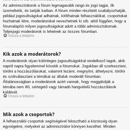
Az adminisztrátorok a fórum legmagasabb rangú és jogú tagjai, ők
üzemeltetik, és tartják karban. A fórum minden részletét szabályozhatják,
például jogosultságokat adhatnak, kitilthatnak felhasználókat, csoportokat
hozhatnak létre, moderátorokat nevezhetnek ki stb. attól függően, hogy a
fórumalapító milyen jogosultságokat adott a többi adminisztrátornak.
Teljesjogú moderátorok is lehetnek az összes fórumban.
Vissza a tetejére
Kik azok a moderátorok?
A moderátorok olyan különleges jogosultságokkal rendelkező tagok, akik
napról napra figyelemmel követik a fórumokat. Jogukban áll szerkeszteni,
törölni a hozzászólásokat, valamint lezárni, megnyitni, áthelyezni, törölni
és szétválasztani a témákat az általuk moderált fórumban.
Általánosságban a moderátorok azért vannak, hogy meggátolják a
témába nem illő, sértegető vagy támadó hangvételű hozzászólások
küldését.
Vissza a tetejére
Mik azok a csoportok?
A felhasználói csoportok segítségével felosztható a közösség olyan
egységekre, melyeket az adminisztrátor könnyen kezelhet. Minden