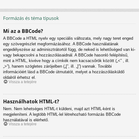
Formázás és téma típusok
Mi az a BBCode?
A BBCode a HTML nyelv egy speciális változata, mely nagy teret enged
egy szövegrészlet megformázásához. A BBCode használatának
engedélyezése az adminisztrátortól függ, de neked is lehetőséged van ki-
vagy bekapcsolni a hozzászólásaidnál. A BBCode hasonló felépítésű,
mint a HTML, kivéve hogy a címkék nem kacsacsőrök között („<” , ill.
„>”), hanem szögletes zárójelben („[”, ill. „]”) vannak. További
információért lásd a BBCode útmutatót, melyet a hozzászólásküldő
oldalról érhetsz el.
Vissza a tetejére
Használhatok HTML-t?
Nem. Nem lehetséges HTML-t küldeni, majd azt HTML-ként is
megjeleníteni. A legtöbb HTML-lel létrehozható formázás BBCode
használatával is elérhető.
Vissza a tetejére