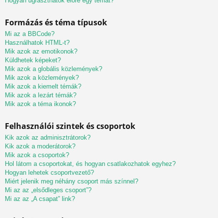
Hogyan ugraszthatok előre egy témát?
Formázás és téma típusok
Mi az a BBCode?
Használhatok HTML-t?
Mik azok az emotikonok?
Küldhetek képeket?
Mik azok a globális közlemények?
Mik azok a közlemények?
Mik azok a kiemelt témák?
Mik azok a lezárt témák?
Mik azok a téma ikonok?
Felhasználói szintek és csoportok
Kik azok az adminisztrátorok?
Kik azok a moderátorok?
Mik azok a csoportok?
Hol látom a csoportokat, és hogyan csatlakozhatok egyhez?
Hogyan lehetek csoportvezető?
Miért jelenik meg néhány csoport más színnel?
Mi az az „elsődleges csoport”?
Mi az az „A csapat” link?