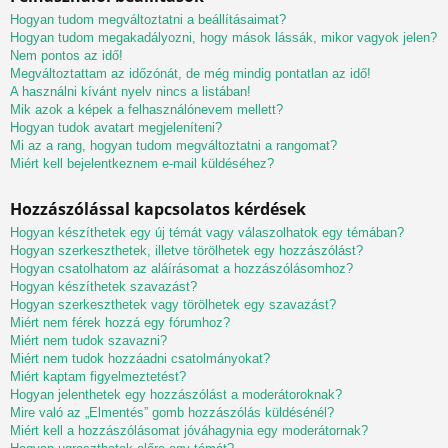
Hogyan tudom megváltoztatni a beállításaimat?
Hogyan tudom megakadályozni, hogy mások lássák, mikor vagyok jelen?
Nem pontos az idő!
Megváltoztattam az időzónát, de még mindig pontatlan az idő!
A használni kívánt nyelv nincs a listában!
Mik azok a képek a felhasználónevem mellett?
Hogyan tudok avatart megjeleníteni?
Mi az a rang, hogyan tudom megváltoztatni a rangomat?
Miért kell bejelentkeznem e-mail küldéséhez?
Hozzászólással kapcsolatos kérdések
Hogyan készíthetek egy új témát vagy válaszolhatok egy témában?
Hogyan szerkeszthetek, illetve törölhetek egy hozzászólást?
Hogyan csatolhatom az aláírásomat a hozzászólásomhoz?
Hogyan készíthetek szavazást?
Hogyan szerkeszthetek vagy törölhetek egy szavazást?
Miért nem férek hozzá egy fórumhoz?
Miért nem tudok szavazni?
Miért nem tudok hozzáadni csatolmányokat?
Miért kaptam figyelmeztetést?
Hogyan jelenthetek egy hozzászólást a moderátoroknak?
Mire való az „Elmentés” gomb hozzászólás küldésénél?
Miért kell a hozzászólásomat jóváhagynia egy moderátornak?