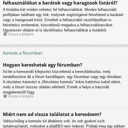
felhasználókat a barátok vagy haragosok listáról?
A listáidra két módon vehetsz fel felhasználókat. Minden felhasználó
profiljában található egy link, melynek segítségével felveheted a barátaid
vagy a haragosaid közé. Emellett a felhasználói vezérlőpultban is
felvehetsz embereket, közvetlenül megadva a felhasználónevüket.
Ugyanezen oldalon el is távolíthatsz felhasználókat a listáidról.
Vissza a tetejére
Keresés a fórumban
Hogyan kereshetek egy fórumban?
Írd be a keresendő kifejezést közvetlenül a keresődobozba, mely
rendelkezésre áll a fórum kezdőlapon, egy fórumban vagy egy témában.
A részletes keresést a „Részletes keresés” linkre kattintva tudod elérni,
mely a fórum összes oldalán elérhető. Ennek a helye a használt
megjelenéstől függ.
Vissza a tetejére
Miért nem ad vissza találatot a keresésem?
Valószínűleg a keresés túl általános volt, és sok gyakori szót
tartalmazhatott, melyeket a phpBB3 nem indexel. Próbálj meg egy jobban