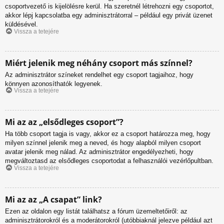
csoportvezető is kijelölésre kerül. Ha szeretnél létrehozni egy csoportot,
akkor lépj kapcsolatba egy adminisztrátorral – például egy privát üzenet
küldésével.
Vissza a tetejére
Miért jelenik meg néhány csoport más színnel?
Az adminisztrátor színeket rendelhet egy csoport tagjaihoz, hogy
könnyen azonosíthatók legyenek.
Vissza a tetejére
Mi az az „elsődleges csoport”?
Ha több csoport tagja is vagy, akkor ez a csoport határozza meg, hogy
milyen színnel jelenik meg a neved, és hogy alapból milyen csoport
avatar jelenik meg nálad. Az adminisztrátor engedélyezheti, hogy
megváltoztasd az elsődleges csoportodat a felhasználói vezérlőpultban.
Vissza a tetejére
Mi az az „A csapat” link?
Ezen az oldalon egy listát találhatsz a fórum üzemeltetőiről: az
adminisztrátorokról és a moderátorokról (utóbbiaknál jelezve például azt