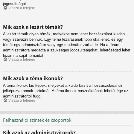
jogosultságot.
Vissza a tetejére
Mik azok a lezárt témák?
A lezárt témák olyan témák, melyekbe nem lehet hozzászólást küldeni
vagy szavazni bennük. Egy téma lezárásának több oka lehet, és egy
témát egy adminisztrátor vagy egy moderátor zárhat le. Ha a fórum
adminisztrátora megadta a szükséges jogosultságokat, lehetőséged lehet
lezárni a saját témáidat.
Vissza a tetejére
Mik azok a téma ikonok?
A téma ikonok kis képek, melyeket a küldő társít a hozzászólásához
jelképezve annak tartalmát. A téma ikonok használatának lehetősége az
adminisztrátortól függ.
Vissza a tetejére
Felhasználói szintek és csoportok
Kik azok az adminisztrátorok?