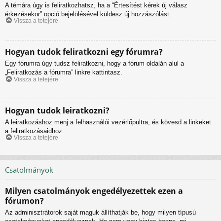
A témára úgy is feliratkozhatsz, ha a “Értesítést kérek új válasz
érkezésekor” opció bejelölésével küldesz új hozzászólást.
Vissza a tetejére
Hogyan tudok feliratkozni egy fórumra?
Egy fórumra úgy tudsz feliratkozni, hogy a fórum oldalán alul a
„Feliratkozás a fórumra” linkre kattintasz.
Vissza a tetejére
Hogyan tudok leiratkozni?
A leiratkozáshoz menj a felhasználói vezérlőpultra, és kövesd a linkeket
a feliratkozásaidhoz.
Vissza a tetejére
Csatolmányok
Milyen csatolmányok engedélyezettek ezen a
fórumon?
Az adminisztrátorok saját maguk állíthatják be, hogy milyen típusú