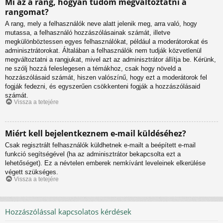
Mi az a rang, hogyan tudom megváltoztatni a
rangomat?
A rang, mely a felhasználók neve alatt jelenik meg, arra való, hogy
mutassa, a felhasználó hozzászólásainak számát, illetve
megkülönböztessen egyes felhasználókat, például a moderátorokat és
adminisztrátorokat. Általában a felhasználók nem tudják közvetlenül
megváltoztatni a rangjukat, mivel azt az adminisztrátor állítja be. Kérünk,
ne szólj hozzá feleslegesen a témákhoz, csak hogy növeld a
hozzászólásaid számát, hiszen valószínű, hogy ezt a moderátorok fel
fogják fedezni, és egyszerűen csökkenteni fogják a hozzászólásaid
számát.
Vissza a tetejére
Miért kell bejelentkeznem e-mail küldéséhez?
Csak regisztrált felhasználók küldhetnek e-mailt a beépített e-mail
funkció segítségével (ha az adminisztrátor bekapcsolta ezt a
lehetőséget). Ez a névtelen emberek nemkívánt leveleinek elkerülése
végett szükséges.
Vissza a tetejére
Hozzászólással kapcsolatos kérdések