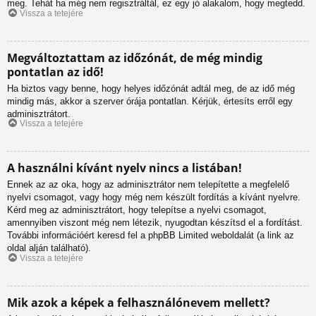
meg. Tehát ha még nem regisztráltál, ez egy jó alakalom, hogy megtedd.
Vissza a tetejére
Megváltoztattam az időzónát, de még mindig
pontatlan az idő!
Ha biztos vagy benne, hogy helyes időzónát adtál meg, de az idő még
mindig más, akkor a szerver órája pontatlan. Kérjük, értesíts erről egy
adminisztrátort.
Vissza a tetejére
A használni kívánt nyelv nincs a listában!
Ennek az az oka, hogy az adminisztrátor nem telepítette a megfelelő
nyelvi csomagot, vagy hogy még nem készült fordítás a kívánt nyelvre.
Kérd meg az adminisztrátort, hogy telepítse a nyelvi csomagot,
amennyiben viszont még nem létezik, nyugodtan készítsd el a fordítást.
További információért keresd fel a phpBB Limited weboldalát (a link az
oldal alján található).
Vissza a tetejére
Mik azok a képek a felhasználónevem mellett?