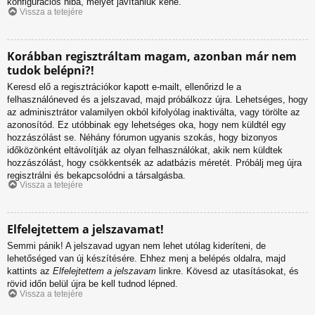
konfigurációs hiba, melyet javítaniuk kéne.
Vissza a tetejére
Korábban regisztráltam magam, azonban már nem
tudok belépni?!
Keresd elő a regisztrációkor kapott e-mailt, ellenőrizd le a
felhasználóneved és a jelszavad, majd próbálkozz újra. Lehetséges, hogy
az adminisztrátor valamilyen okból kifolyólag inaktiválta, vagy törölte az
azonosítód. Ez utóbbinak egy lehetséges oka, hogy nem küldtél egy
hozzászólást se. Néhány fórumon ugyanis szokás, hogy bizonyos
időközönként eltávolítják az olyan felhasználókat, akik nem küldtek
hozzászólást, hogy csökkentsék az adatbázis méretét. Próbálj meg újra
regisztrálni és bekapcsolódni a társalgásba.
Vissza a tetejére
Elfelejtettem a jelszavamat!
Semmi pánik! A jelszavad ugyan nem lehet utólag kideríteni, de
lehetőséged van új készítésére. Ehhez menj a belépés oldalra, majd
kattints az
Elfelejtettem a jelszavam
linkre. Kövesd az utasításokat, és
rövid időn belül újra be kell tudnod lépned.
Vissza a tetejére