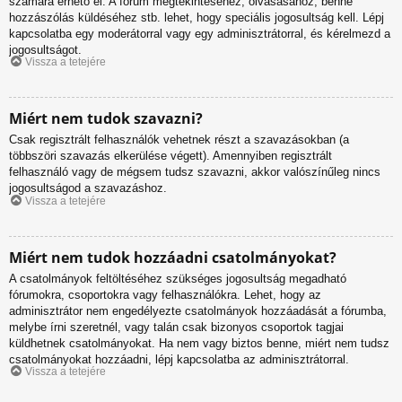
számára érhető el. A fórum megtekintéséhez, olvasásához, benne
hozzászólás küldéséhez stb. lehet, hogy speciális jogosultság kell. Lépj
kapcsolatba egy moderátorral vagy egy adminisztrátorral, és kérelmezd a
jogosultságot.
Vissza a tetejére
Miért nem tudok szavazni?
Csak regisztrált felhasználók vehetnek részt a szavazásokban (a
többszöri szavazás elkerülése végett). Amennyiben regisztrált
felhasználó vagy de mégsem tudsz szavazni, akkor valószínűleg nincs
jogosultságod a szavazáshoz.
Vissza a tetejére
Miért nem tudok hozzáadni csatolmányokat?
A csatolmányok feltöltéséhez szükséges jogosultság megadható
fórumokra, csoportokra vagy felhasználókra. Lehet, hogy az
adminisztrátor nem engedélyezte csatolmányok hozzáadását a fórumba,
melybe írni szeretnél, vagy talán csak bizonyos csoportok tagjai
küldhetnek csatolmányokat. Ha nem vagy biztos benne, miért nem tudsz
csatolmányokat hozzáadni, lépj kapcsolatba az adminisztrátorral.
Vissza a tetejére