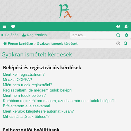
Kere
yo
Belépés
ór
Regisztráció
el
eg
K
rs
Fórum kezdőlap
u
Gyakran ismételt kérdések
ép
is
e
Gyakran ismételt kérdések
lin
m
és
ztr
r
ke
ok
ác
e
Belépési és regisztrációs kérdések
s
k
ió
Miért kell regisztrálnom?
é
Mi az a COPPA?
s
Miért nem tudok regisztrálni?
Regisztráltam, de mégsem tudok belépni
Miért nem tudok belépni?
Korábban regisztráltam magam, azonban már nem tudok belépni?!
Elfelejtettem a jelszavamat!
Miért kerülök kiléptetésre automatikusan?
Mit csinál a „Sütik törlése”?
Felhasználói beállítások