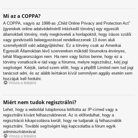
Mi az a COPPA?
A COPPA, vagyis az 1998-as „Child Online Privacy and Protection Act”
(gyerekek online adatvédelméről intézkedő törvény) egy egyesült
államokbeli törvény, mely megköveteli a honlapoktól, hogy írásos szülői
vagy gondviselői beleegyezéssel rendelkezzenek 13 éven aluli
személyektől való adatgyűjtéshez. Ez a törvény csak az Amerikai
Egyesült Államokban lévő szervereken működő fórumokra érvényes,
tehát Magyarországon nem. Ha nem vagy biztos benne, hogy ez a
törvény vonatkozik-e rád vagy a fórumra, melyre regisztrálsz, kérj jogi
segítséget. Kérjük, tartsd szem előtt, hogy a phpBB Limited nem tud jogi
tanácsot adni, és az alább leírtakon kívül semmilyen aggály esetén sem
hozzájuk kell fordulni.
Vissza a tetejére
Miért nem tudok regisztrálni?
Lehet, hogy a weboldal tulajdonosa letiltotta az IP-címed vagy a
regisztrálni kívánt felhasználónevet. Az is előfordulhat, hogy a
regisztráció kikapcsolásra került, hogy ne tudjanak új felhasználók
regisztrálni. További segítségért lépj kapcsolatba a fórum egyik
adminisztrátorával.
Vissza a tetejére