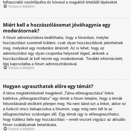
felhasználói vezérlőpultra és kövesd a maguktól értetődő lépéseket.
Vissza a tetejére
Miért kell a hozzászólásomat jóváhagynia egy
moderátornak?
A fórum adminisztrátora beállíthatta, hogy a fórumban, melybe
hozzászólást szeretnél küldeni, csak olyan hozzászólások jelenhetnek
meg, melyeket egy moderátor átnézett. Az is lehet, hogy az
adminisztrátor egy olyan csoportba helyezett téged, akiknek a
hozzászólásait át kell néznie egy moderátornak. További információért,
lépj kapcsolatba a fórum adminisztrátorával.
Vissza a tetejére
Hogyan ugraszthatok előre egy témát?
A téma megtekintésénél megjelenő „Téma előreugrasztása” linkre
kattintva „előreugraszthatsz” egy témát a fórum tetejére, hogy a témák
felsorolásánál elsőként jelenjen meg. Ha nem látod ezt a linket, akkor ez
a funkció nincs bekapcsolva a fórumon, vagy még nem telt le az
előugrasztáshoz szükséges idő. Egy témát úgy is előreugraszthatsz,
hogy küldesz bele egy hozzászólást – ennél viszont vigyázz az aktuális
fórum szabályainak betartására.
Vissza a tetejére