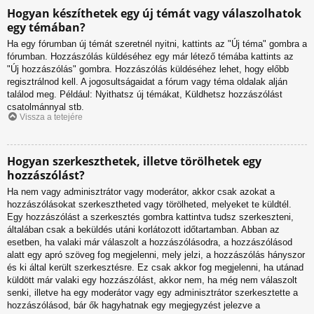
Hogyan készíthetek egy új témát vagy válaszolhatok
egy témában?
Ha egy fórumban új témát szeretnél nyitni, kattints az "Új téma" gombra a
fórumban. Hozzászólás küldéséhez egy már létező témába kattints az
"Új hozzászólás" gombra. Hozzászólás küldéséhez lehet, hogy előbb
regisztrálnod kell. A jogosultságaidat a fórum vagy téma oldalak alján
találod meg. Például: Nyithatsz új témákat, Küldhetsz hozzászólást
csatolmánnyal stb.
Vissza a tetejére
Hogyan szerkeszthetek, illetve törölhetek egy
hozzászólást?
Ha nem vagy adminisztrátor vagy moderátor, akkor csak azokat a
hozzászólásokat szerkesztheted vagy törölheted, melyeket te küldtél.
Egy hozzászólást a szerkesztés gombra kattintva tudsz szerkeszteni,
általában csak a beküldés utáni korlátozott időtartamban. Abban az
esetben, ha valaki már válaszolt a hozzászólásodra, a hozzászólásod
alatt egy apró szöveg fog megjelenni, mely jelzi, a hozzászólás hányszor
és ki által került szerkesztésre. Ez csak akkor fog megjelenni, ha utánad
küldött már valaki egy hozzászólást, akkor nem, ha még nem válaszolt
senki, illetve ha egy moderátor vagy egy adminisztrátor szerkesztette a
hozzászólásod, bár ők hagyhatnak egy megjegyzést jelezve a