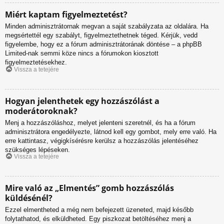
Miért kaptam figyelmeztetést?
Minden adminisztrátornak megvan a saját szabályzata az oldalára. Ha
megsértettél egy szabályt, figyelmeztethetnek téged. Kérjük, vedd
figyelembe, hogy ez a fórum adminisztrátorának döntése – a phpBB
Limited-nak semmi köze nincs a fórumokon kiosztott
figyelmeztetésekhez.
Vissza a tetejére
Hogyan jelenthetek egy hozzászólást a
moderátoroknak?
Menj a hozzászóláshoz, melyet jelenteni szeretnél, és ha a fórum
adminisztrátora engedélyezte, látnod kell egy gombot, mely erre való. Ha
erre kattintasz, végigkísérésre kerülsz a hozzászólás jelentéséhez
szükséges lépéseken.
Vissza a tetejére
Mire való az „Elmentés” gomb hozzászólás
küldésénél?
Ezzel elmentheted a még nem befejezett üzeneted, majd később
folytathatod, és elküldheted. Egy piszkozat betöltéséhez menj a