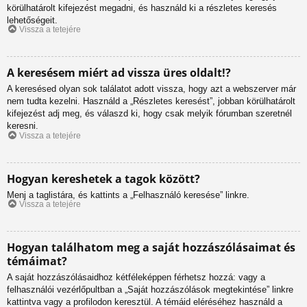
körülhatárolt kifejezést megadni, és használd ki a részletes keresés
lehetőségeit.
Vissza a tetejére
A keresésem miért ad vissza üres oldalt!?
A keresésed olyan sok találatot adott vissza, hogy azt a webszerver már
nem tudta kezelni. Használd a „Részletes keresést”, jobban körülhatárolt
kifejezést adj meg, és válaszd ki, hogy csak melyik fórumban szeretnél
keresni.
Vissza a tetejére
Hogyan kereshetek a tagok között?
Menj a taglistára, és kattints a „Felhasználó keresése” linkre.
Vissza a tetejére
Hogyan találhatom meg a saját hozzászólásaimat és
témáimat?
A saját hozzászólásaidhoz kétféleképpen férhetsz hozzá: vagy a
felhasználói vezérlőpultban a „Saját hozzászólások megtekintése” linkre
kattintva vagy a profilodon keresztül. A témáid eléréséhez használd a