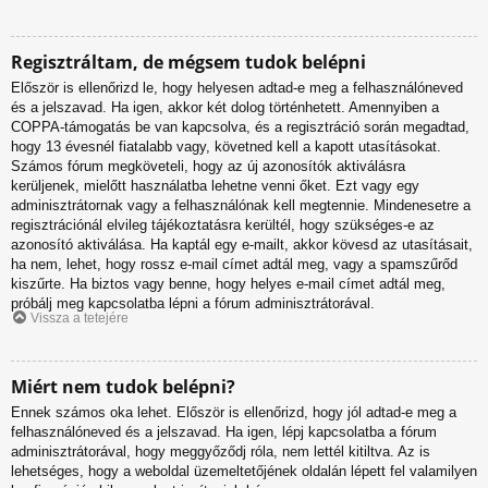
Regisztráltam, de mégsem tudok belépni
Először is ellenőrizd le, hogy helyesen adtad-e meg a felhasználóneved
és a jelszavad. Ha igen, akkor két dolog történhetett. Amennyiben a
COPPA-támogatás be van kapcsolva, és a regisztráció során megadtad,
hogy 13 évesnél fiatalabb vagy, követned kell a kapott utasításokat.
Számos fórum megköveteli, hogy az új azonosítók aktiválásra
kerüljenek, mielőtt használatba lehetne venni őket. Ezt vagy egy
adminisztrátornak vagy a felhasználónak kell megtennie. Mindenesetre a
regisztrációnál elvileg tájékoztatásra kerültél, hogy szükséges-e az
azonosító aktiválása. Ha kaptál egy e-mailt, akkor kövesd az utasításait,
ha nem, lehet, hogy rossz e-mail címet adtál meg, vagy a spamszűrőd
kiszűrte. Ha biztos vagy benne, hogy helyes e-mail címet adtál meg,
próbálj meg kapcsolatba lépni a fórum adminisztrátorával.
Vissza a tetejére
Miért nem tudok belépni?
Ennek számos oka lehet. Először is ellenőrizd, hogy jól adtad-e meg a
felhasználóneved és a jelszavad. Ha igen, lépj kapcsolatba a fórum
adminisztrátorával, hogy meggyőződj róla, nem lettél kitiltva. Az is
lehetséges, hogy a weboldal üzemeltetőjének oldalán lépett fel valamilyen