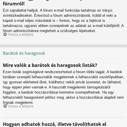
fórumról!
Ezt sajnálattal halljuk. A fórum e-mail funkciója tartalmaz ez irányú
óvintézkedéseket. Értesítsd a fórum adminisztrátorát, küldd el neki a
kapott e-mail teljes másolatát is – fontos, hogy ez a fejlécet is
tartalmazza, ugyanis ebben szerepelnek az adatok az e-mail küldőjéről. A
fórum adminisztrátora megteheti a szükséges lépéseket.
Vissza a tetejére
Barátok és haragosok
Mire valók a barátok és haragosok listák?
Ezen listák segítségével rendszerezheted a fórum többi tagját. A barátok
listában szereplő felhasználók megjelennek a felhasználói vezérlőpultban,
így gyorsan elérheted őket, küldhetsz nekik privát üzenetet, és láthatod,
hogy éppen jelen vannak-e. A használt megjelenés támogatásától
függően, a barátok hozzászólásai kiemelve szerepelhetnek. Ha egy
felhasználót haragosként jelölsz meg, akkor a hozzászólásai alapból nem
fognak megjelenni.
Vissza a tetejére
Hogyan adhatok hozzá, illetve távolíthatok el