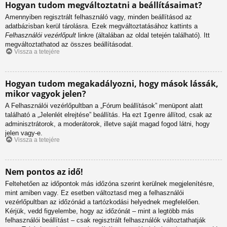
Hogyan tudom megváltoztatni a beállításaimat?
Amennyiben regisztrált felhasználó vagy, minden beállításod az
adatbázisban kerül tárolásra. Ezek megváltoztatásához kattints a
Felhasználói vezérlőpult
linkre (általában az oldal tetején található). Itt
megváltoztathatod az összes beállításodat.
Vissza a tetejére
Hogyan tudom megakadályozni, hogy mások lássák,
mikor vagyok jelen?
A Felhasználói vezérlőpultban a „Fórum beállítások” menüpont alatt
található a „Jelenlét elrejtése” beállítás. Ha ezt
Igen
re állítod, csak az
adminisztrátorok, a moderátorok, illetve saját magad fogod látni, hogy
jelen vagy-e.
Vissza a tetejére
Nem pontos az idő!
Feltehetően az időpontok más időzóna szerint kerülnek megjelenítésre,
mint amiben vagy. Ez esetben változtasd meg a felhasználói
vezérlőpultban az időzónád a tartózkodási helyednek megfelelően.
Kérjük, vedd figyelembe, hogy az időzónát – mint a legtöbb más
felhasználói beállítást – csak regisztrált felhasználók változtathatják