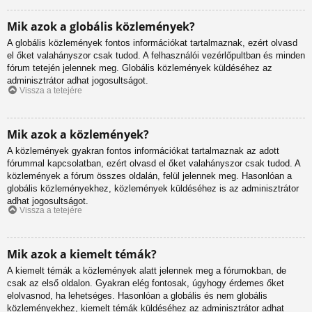
Mik azok a globális közlemények?
A globális közlemények fontos információkat tartalmaznak, ezért olvasd
el őket valahányszor csak tudod. A felhasználói vezérlőpultban és minden
fórum tetején jelennek meg. Globális közlemények küldéséhez az
adminisztrátor adhat jogosultságot.
Vissza a tetejére
Mik azok a közlemények?
A közlemények gyakran fontos információkat tartalmaznak az adott
fórummal kapcsolatban, ezért olvasd el őket valahányszor csak tudod. A
közlemények a fórum összes oldalán, felül jelennek meg. Hasonlóan a
globális közleményekhez, közlemények küldéséhez is az adminisztrátor
adhat jogosultságot.
Vissza a tetejére
Mik azok a kiemelt témák?
A kiemelt témák a közlemények alatt jelennek meg a fórumokban, de
csak az első oldalon. Gyakran elég fontosak, úgyhogy érdemes őket
elolvasnod, ha lehetséges. Hasonlóan a globális és nem globális
közleményekhez, kiemelt témák küldéséhez az adminisztrátor adhat