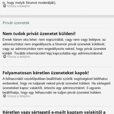
is, hogy melyik fórumot moderálják).
Vissza a tetejére
Privát üzenetek
Nem tudok privát üzenetet küldeni!
Ennek három oka lehet: nem regisztráltál, vagy nem vagy belépve; az
adminisztrátor nem engedélyezte a fórumon privát üzenetek küldését;
vagy az adminisztrátor nem engedélyezte neked, hogy privát üzenetet
küldjél. További információért lépj kapcsolatba egy adminisztrátorral.
Vissza a tetejére
Folyamatosan kéretlen üzeneteket kapok!
A felhasználói vezérlőpultban beállítható szűrők segítségével letilthatsz
embereket, hogy ne tudjanak neked privát üzenetet küldeni. Ha sértegető
üzeneteket kapsz valakitől, értesíts egy adminisztrátort, ő ugyanis
beállíthatja, hogy egy felhasználó ne tudjon privát üzenetet küldeni.
Vissza a tetejére
Kéretlen vagy sértegető e-mailt kaptam valakitől a