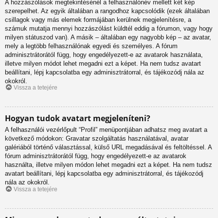
A hozzászólások megtekintésénél a felhasználónév mellett két kép
szerepelhet. Az egyik általában a rangodhoz kapcsolódik (ezek általában
csillagok vagy más elemek formájában kerülnek megjelenítésre, a
számuk mutatja mennyi hozzászólást küldtél eddig a fórumon, vagy hogy
milyen státuszod van). A másik – általában egy nagyobb kép – az avatar,
mely a legtöbb felhasználónak egyedi és személyes. A fórum
adminisztrátorától függ, hogy engedélyezett-e az avatarok használata,
illetve milyen módot lehet megadni ezt a képet. Ha nem tudsz avatart
beállítani, lépj kapcsolatba egy adminisztrátorral, és tájékozódj nála az
okokról.
Vissza a tetejére
Hogyan tudok avatart megjeleníteni?
A felhasználói vezérlőpult “Profil” menüpontjában adhatsz meg avatart a
következő módokon: Gravatar szolgáltatás használatával, avatar
galériából történő választással, külső URL megadásával és feltöltéssel. A
fórum adminisztrátorától függ, hogy engedélyezett-e az avatarok
használta, illetve milyen módon lehet megadni ezt a képet. Ha nem tudsz
avatart beállítani, lépj kapcsolatba egy adminisztrátorral, és tájékozódj
nála az okokról.
Vissza a tetejére