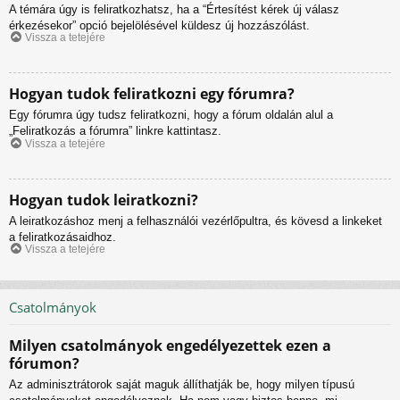
A témára úgy is feliratkozhatsz, ha a “Értesítést kérek új válasz
érkezésekor” opció bejelölésével küldesz új hozzászólást.
Vissza a tetejére
Hogyan tudok feliratkozni egy fórumra?
Egy fórumra úgy tudsz feliratkozni, hogy a fórum oldalán alul a
„Feliratkozás a fórumra” linkre kattintasz.
Vissza a tetejére
Hogyan tudok leiratkozni?
A leiratkozáshoz menj a felhasználói vezérlőpultra, és kövesd a linkeket
a feliratkozásaidhoz.
Vissza a tetejére
Csatolmányok
Milyen csatolmányok engedélyezettek ezen a
fórumon?
Az adminisztrátorok saját maguk állíthatják be, hogy milyen típusú