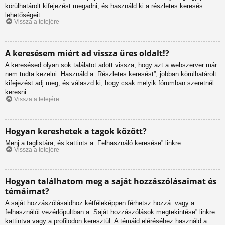
körülhatárolt kifejezést megadni, és használd ki a részletes keresés
lehetőségeit.
Vissza a tetejére
A keresésem miért ad vissza üres oldalt!?
A keresésed olyan sok találatot adott vissza, hogy azt a webszerver már
nem tudta kezelni. Használd a „Részletes keresést”, jobban körülhatárolt
kifejezést adj meg, és válaszd ki, hogy csak melyik fórumban szeretnél
keresni.
Vissza a tetejére
Hogyan kereshetek a tagok között?
Menj a taglistára, és kattints a „Felhasználó keresése” linkre.
Vissza a tetejére
Hogyan találhatom meg a saját hozzászólásaimat és
témáimat?
A saját hozzászólásaidhoz kétféleképpen férhetsz hozzá: vagy a
felhasználói vezérlőpultban a „Saját hozzászólások megtekintése” linkre
kattintva vagy a profilodon keresztül. A témáid eléréséhez használd a