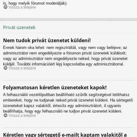
is, hogy melyik fórumot moderálják).
Vissza a tetejére
Privát üzenetek
Nem tudok privát üzenetet küldeni!
Ennek három oka lehet: nem regisztráltál, vagy nem vagy belépve; az
adminisztrátor nem engedélyezte a fórumon privát üzenetek küldését;
vagy az adminisztrátor nem engedélyezte neked, hogy privát üzenetet
küldjél. További információért lépj kapcsolatba egy adminisztrátorral.
Vissza a tetejére
Folyamatosan kéretlen üzeneteket kapok!
A felhasználói vezérlőpultban beállítható szűrők segítségével letilthatsz
embereket, hogy ne tudjanak neked privát üzenetet küldeni. Ha sértegető
üzeneteket kapsz valakitől, értesíts egy adminisztrátort, ő ugyanis
beállíthatja, hogy egy felhasználó ne tudjon privát üzenetet küldeni.
Vissza a tetejére
Kéretlen vagy sértegető e-mailt kaptam valakitől a