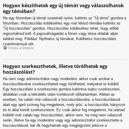
Hogyan készíthetek egy új témát vagy válaszolhatok
egy témában?
Ha egy fórumban új témát szeretnél nyitni, kattints az "Új téma" gombra a
fórumban. Hozzászólás küldéséhez egy már létező témába kattints az
"Új hozzászólás" gombra. Hozzászólás küldéséhez lehet, hogy előbb
regisztrálnod kell. A jogosultságaidat a fórum vagy téma oldalak alján
találod meg. Például: Nyithatsz új témákat, Küldhetsz hozzászólást
csatolmánnyal stb.
Vissza a tetejére
Hogyan szerkeszthetek, illetve törölhetek egy
hozzászólást?
Ha nem vagy adminisztrátor vagy moderátor, akkor csak azokat a
hozzászólásokat szerkesztheted vagy törölheted, melyeket te küldtél.
Egy hozzászólást a szerkesztés gombra kattintva tudsz szerkeszteni,
általában csak a beküldés utáni korlátozott időtartamban. Abban az
esetben, ha valaki már válaszolt a hozzászólásodra, a hozzászólásod
alatt egy apró szöveg fog megjelenni, mely jelzi, a hozzászólás hányszor
és ki által került szerkesztésre. Ez csak akkor fog megjelenni, ha utánad
küldött már valaki egy hozzászólást, akkor nem, ha még nem válaszolt
senki, illetve ha egy moderátor vagy egy adminisztrátor szerkesztette a
hozzászólásod, bár ők hagyhatnak egy megjegyzést jelezve a