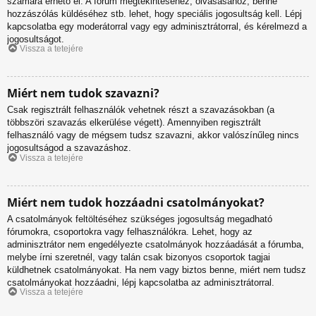
számára érhető el. A fórum megtekintéséhez, olvasásához, benne
hozzászólás küldéséhez stb. lehet, hogy speciális jogosultság kell. Lépj
kapcsolatba egy moderátorral vagy egy adminisztrátorral, és kérelmezd a
jogosultságot.
Vissza a tetejére
Miért nem tudok szavazni?
Csak regisztrált felhasználók vehetnek részt a szavazásokban (a
többszöri szavazás elkerülése végett). Amennyiben regisztrált
felhasználó vagy de mégsem tudsz szavazni, akkor valószínűleg nincs
jogosultságod a szavazáshoz.
Vissza a tetejére
Miért nem tudok hozzáadni csatolmányokat?
A csatolmányok feltöltéséhez szükséges jogosultság megadható
fórumokra, csoportokra vagy felhasználókra. Lehet, hogy az
adminisztrátor nem engedélyezte csatolmányok hozzáadását a fórumba,
melybe írni szeretnél, vagy talán csak bizonyos csoportok tagjai
küldhetnek csatolmányokat. Ha nem vagy biztos benne, miért nem tudsz
csatolmányokat hozzáadni, lépj kapcsolatba az adminisztrátorral.
Vissza a tetejére