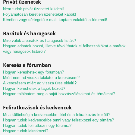
Privát üzenetek
Nem tudok privát üzenetet küldeni!
Folyamatosan kéretlen üzeneteket kapok!
Kéretlen vagy sértegető e-mailt kaptam valakitől a fórumról!
Barátok és haragosok
Mire valók a barátok és haragosok listák?
Hogyan adhatok hozzá, illetve távolíthatok el felhasználókat a barátok
vagy haragosok listáról?
Keresés a fórumban
Hogyan kereshetek egy fórumban?
Miért nem ad vissza találatot a keresésem?
A keresésem miért ad vissza üres oldalt!?
Hogyan kereshetek a tagok között?
Hogyan találhatom meg a saját hozzászólásaimat és témáimat?
Feliratkozások és kedvencek
Mi a különbség a kedvencekbe tétel és a feliratkozás között?
Hogyan tudok kedvencekbe tenni vagy feliratkozni egy témára?
Hogyan tudok feliratkozni egy fórumra?
Hogyan tudok leiratkozni?