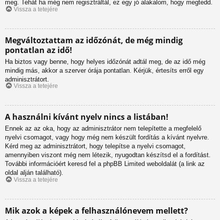
meg. Tehát ha még nem regisztráltál, ez egy jó alakalom, hogy megtedd.
Vissza a tetejére
Megváltoztattam az időzónát, de még mindig
pontatlan az idő!
Ha biztos vagy benne, hogy helyes időzónát adtál meg, de az idő még
mindig más, akkor a szerver órája pontatlan. Kérjük, értesíts erről egy
adminisztrátort.
Vissza a tetejére
A használni kívánt nyelv nincs a listában!
Ennek az az oka, hogy az adminisztrátor nem telepítette a megfelelő
nyelvi csomagot, vagy hogy még nem készült fordítás a kívánt nyelvre.
Kérd meg az adminisztrátort, hogy telepítse a nyelvi csomagot,
amennyiben viszont még nem létezik, nyugodtan készítsd el a fordítást.
További információért keresd fel a phpBB Limited weboldalát (a link az
oldal alján található).
Vissza a tetejére
Mik azok a képek a felhasználónevem mellett?