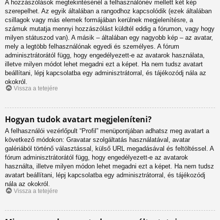
A hozzászólások megtekintésénél a felhasználónév mellett két kép
szerepelhet. Az egyik általában a rangodhoz kapcsolódik (ezek általában
csillagok vagy más elemek formájában kerülnek megjelenítésre, a
számuk mutatja mennyi hozzászólást küldtél eddig a fórumon, vagy hogy
milyen státuszod van). A másik – általában egy nagyobb kép – az avatar,
mely a legtöbb felhasználónak egyedi és személyes. A fórum
adminisztrátorától függ, hogy engedélyezett-e az avatarok használata,
illetve milyen módot lehet megadni ezt a képet. Ha nem tudsz avatart
beállítani, lépj kapcsolatba egy adminisztrátorral, és tájékozódj nála az
okokról.
Vissza a tetejére
Hogyan tudok avatart megjeleníteni?
A felhasználói vezérlőpult “Profil” menüpontjában adhatsz meg avatart a
következő módokon: Gravatar szolgáltatás használatával, avatar
galériából történő választással, külső URL megadásával és feltöltéssel. A
fórum adminisztrátorától függ, hogy engedélyezett-e az avatarok
használta, illetve milyen módon lehet megadni ezt a képet. Ha nem tudsz
avatart beállítani, lépj kapcsolatba egy adminisztrátorral, és tájékozódj
nála az okokról.
Vissza a tetejére