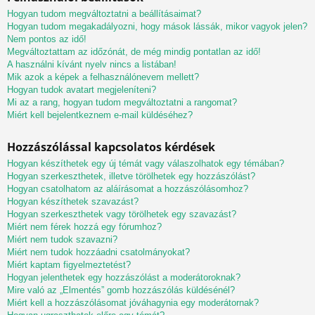
Hogyan tudom megváltoztatni a beállításaimat?
Hogyan tudom megakadályozni, hogy mások lássák, mikor vagyok jelen?
Nem pontos az idő!
Megváltoztattam az időzónát, de még mindig pontatlan az idő!
A használni kívánt nyelv nincs a listában!
Mik azok a képek a felhasználónevem mellett?
Hogyan tudok avatart megjeleníteni?
Mi az a rang, hogyan tudom megváltoztatni a rangomat?
Miért kell bejelentkeznem e-mail küldéséhez?
Hozzászólással kapcsolatos kérdések
Hogyan készíthetek egy új témát vagy válaszolhatok egy témában?
Hogyan szerkeszthetek, illetve törölhetek egy hozzászólást?
Hogyan csatolhatom az aláírásomat a hozzászólásomhoz?
Hogyan készíthetek szavazást?
Hogyan szerkeszthetek vagy törölhetek egy szavazást?
Miért nem férek hozzá egy fórumhoz?
Miért nem tudok szavazni?
Miért nem tudok hozzáadni csatolmányokat?
Miért kaptam figyelmeztetést?
Hogyan jelenthetek egy hozzászólást a moderátoroknak?
Mire való az „Elmentés” gomb hozzászólás küldésénél?
Miért kell a hozzászólásomat jóváhagynia egy moderátornak?