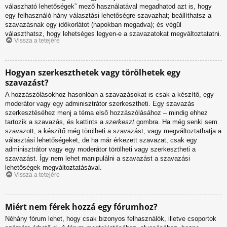
válaszható lehetőségek” mező használatával megadhatod azt is, hogy
egy felhasználó hány választási lehetőségre szavazhat; beállíthatsz a
szavazásnak egy időkorlátot (napokban megadva); és végül
választhatsz, hogy lehetséges legyen-e a szavazatokat megváltoztatatni.
Vissza a tetejére
Hogyan szerkeszthetek vagy törölhetek egy
szavazást?
A hozzászólásokhoz hasonlóan a szavazásokat is csak a készítő, egy
moderátor vagy egy adminisztrátor szerkesztheti. Egy szavazás
szerkesztéséhez menj a téma első hozzászólásához – mindig ehhez
tartozik a szavazás, és kattints a
szerkeszt
gombra. Ha még senki sem
szavazott, a készítő még törölheti a szavazást, vagy megváltoztathatja a
választási lehetőségeket, de ha már érkezett szavazat, csak egy
adminisztrátor vagy egy moderátor törölheti vagy szerkesztheti a
szavazást. Így nem lehet manipulálni a szavazást a szavazási
lehetőségek megváltoztatásával.
Vissza a tetejére
Miért nem férek hozzá egy fórumhoz?
Néhány fórum lehet, hogy csak bizonyos felhasználók, illetve csoportok