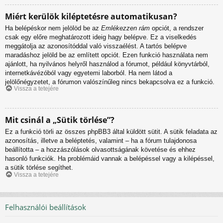
Miért kerülök kiléptetésre automatikusan?
Ha belépéskor nem jelölöd be az
Emlékezzen rám
opciót, a rendszer
csak egy előre meghatározott ideig hagy belépve. Ez a viselkedés
meggátolja az azonosítóddal való visszaélést. A tartós belépve
maradáshoz jelöld be az említett opciót. Ezen funkció használata nem
ajánlott, ha nyilvános helyről használod a fórumot, például könyvtárból,
internetkávézóból vagy egyetemi laborból. Ha nem látod a
jelölőnégyzetet, a fórumon valószínűleg nincs bekapcsolva ez a funkció.
Vissza a tetejére
Mit csinál a „Sütik törlése”?
Ez a funkció törli az összes phpBB3 által küldött sütit. A sütik feladata az
azonosítás, illetve a beléptetés, valamint – ha a fórum tulajdonosa
beállította – a hozzászólások olvasottságának követése és ehhez
hasonló funkciók. Ha problémáid vannak a belépéssel vagy a kilépéssel,
a sütik törlése segíthet.
Vissza a tetejére
Felhasználói beállítások