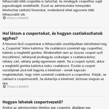
felhasználó több csoportba is tartozhat, és mindegyik csoporthoz saját
jogosultságok rendelhetők. Ezzel az adminisztrátor könnyedén
létrehozhat zártkörű fórumokat, moderátorrá tehet egyszerre több
felhasználót stb.
Vissza a tetejére
Hol látom a csoportokat, és hogyan csatlakozhatok
egyhez?
A fórumon lévő csoportokat a felhasználói vezérlőpultban tekintheted meg
a „Csoportok” linkre kattintva. Ha csatlakozni szeretnél egy csoporthoz,
kattints a megfelelő gombra. Mindemellett nem az összes csoport
nyílt
hozzáférésű
, néhánynál jóváhagyás szükséges a csatlakozáshoz,
néhány zárt, néhány pedig egyenesen rejtett. Ha a csoport nyitott, akkor
a megfelelő gombra kattintva tudsz csatlakozni. Ezután a csoport
vezetőjének jóvá kell hagynia a kérelmed – ennek kapcsán
megkérdezheti, hogy miért szeretnél csatlakozni a csoporthoz. Kérjük, ne
zaklasd a csoportvezetőt, ha elutasítja a kérelmed, biztosan megvan az
oka.
Vissza a tetejére
Hogyan lehetek csoportvezető?
Amikor az adminisztrátor létrehoz egy csoportot, általában egy