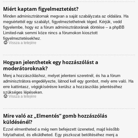
Miért kaptam figyelmeztetést?
Minden adminisztrátornak megvan a saját szabályzata az oldalára. Ha
megsértettél egy szabályt, figyelmeztethetnek téged. Kérjük, vedd
figyelembe, hogy ez a fórum adminisztrátorának döntése – a phpBB
Limited-nak semmi köze nincs a fórumokon kiosztott
figyelmeztetésekhez.
Vissza a tetejére
Hogyan jelenthetek egy hozzászólást a
moderátoroknak?
Menj a hozzászóláshoz, melyet jelenteni szeretnél, és ha a fórum
adminisztrátora engedélyezte, látnod kell egy gombot, mely erre való. Ha
erre kattintasz, végigkísérésre kerülsz a hozzászólás jelentéséhez
szükséges lépéseken.
Vissza a tetejére
Mire való az „Elmentés” gomb hozzászólás
küldésénél?
Ezzel elmentheted a még nem befejezett üzeneted, majd később
folytathatod, és elküldheted. Egy piszkozat betöltéséhez menj a