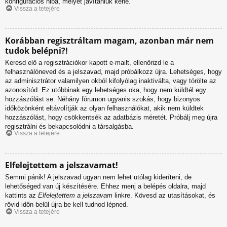
konfigurációs hiba, melyet javítaniuk kéne.
Vissza a tetejére
Korábban regisztráltam magam, azonban már nem
tudok belépni?!
Keresd elő a regisztrációkor kapott e-mailt, ellenőrizd le a
felhasználóneved és a jelszavad, majd próbálkozz újra. Lehetséges, hogy
az adminisztrátor valamilyen okból kifolyólag inaktiválta, vagy törölte az
azonosítód. Ez utóbbinak egy lehetséges oka, hogy nem küldtél egy
hozzászólást se. Néhány fórumon ugyanis szokás, hogy bizonyos
időközönként eltávolítják az olyan felhasználókat, akik nem küldtek
hozzászólást, hogy csökkentsék az adatbázis méretét. Próbálj meg újra
regisztrálni és bekapcsolódni a társalgásba.
Vissza a tetejére
Elfelejtettem a jelszavamat!
Semmi pánik! A jelszavad ugyan nem lehet utólag kideríteni, de
lehetőséged van új készítésére. Ehhez menj a belépés oldalra, majd
kattints az
Elfelejtettem a jelszavam
linkre. Kövesd az utasításokat, és
rövid időn belül újra be kell tudnod lépned.
Vissza a tetejére