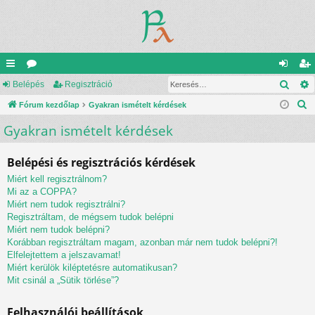
Kere
yo
Belépés
ór
Regisztráció
el
eg
K
rs
Fórum kezdőlap
u
Gyakran ismételt kérdések
ép
is
e
Gyakran ismételt kérdések
lin
m
és
ztr
r
ke
ok
ác
e
Belépési és regisztrációs kérdések
s
k
ió
Miért kell regisztrálnom?
é
Mi az a COPPA?
s
Miért nem tudok regisztrálni?
Regisztráltam, de mégsem tudok belépni
Miért nem tudok belépni?
Korábban regisztráltam magam, azonban már nem tudok belépni?!
Elfelejtettem a jelszavamat!
Miért kerülök kiléptetésre automatikusan?
Mit csinál a „Sütik törlése”?
Felhasználói beállítások