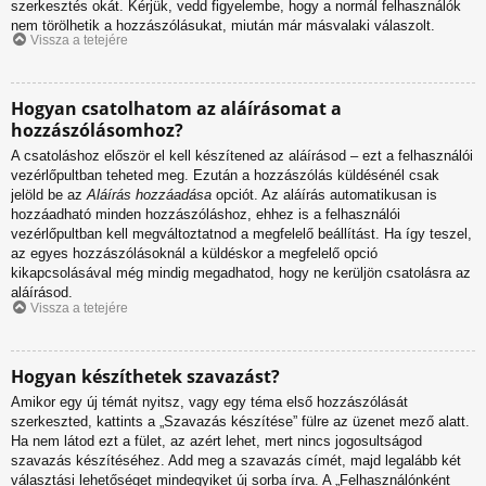
szerkesztés okát. Kérjük, vedd figyelembe, hogy a normál felhasználók
nem törölhetik a hozzászólásukat, miután már másvalaki válaszolt.
Vissza a tetejére
Hogyan csatolhatom az aláírásomat a
hozzászólásomhoz?
A csatoláshoz először el kell készítened az aláírásod – ezt a felhasználói
vezérlőpultban teheted meg. Ezután a hozzászólás küldésénél csak
jelöld be az
Aláírás hozzáadása
opciót. Az aláírás automatikusan is
hozzáadható minden hozzászóláshoz, ehhez is a felhasználói
vezérlőpultban kell megváltoztatnod a megfelelő beállítást. Ha így teszel,
az egyes hozzászólásoknál a küldéskor a megfelelő opció
kikapcsolásával még mindig megadhatod, hogy ne kerüljön csatolásra az
aláírásod.
Vissza a tetejére
Hogyan készíthetek szavazást?
Amikor egy új témát nyitsz, vagy egy téma első hozzászólását
szerkeszted, kattints a „Szavazás készítése” fülre az üzenet mező alatt.
Ha nem látod ezt a fület, az azért lehet, mert nincs jogosultságod
szavazás készítéséhez. Add meg a szavazás címét, majd legalább két
választási lehetőséget mindegyiket új sorba írva. A „Felhasználónként