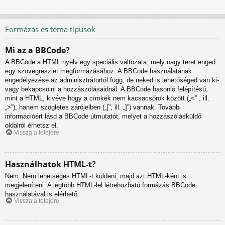
Formázás és téma típusok
Mi az a BBCode?
A BBCode a HTML nyelv egy speciális változata, mely nagy teret enged
egy szövegrészlet megformázásához. A BBCode használatának
engedélyezése az adminisztrátortól függ, de neked is lehetőséged van ki-
vagy bekapcsolni a hozzászólásaidnál. A BBCode hasonló felépítésű,
mint a HTML, kivéve hogy a címkék nem kacsacsőrök között („<” , ill.
„>”), hanem szögletes zárójelben („[”, ill. „]”) vannak. További
információért lásd a BBCode útmutatót, melyet a hozzászólásküldő
oldalról érhetsz el.
Vissza a tetejére
Használhatok HTML-t?
Nem. Nem lehetséges HTML-t küldeni, majd azt HTML-ként is
megjeleníteni. A legtöbb HTML-lel létrehozható formázás BBCode
használatával is elérhető.
Vissza a tetejére