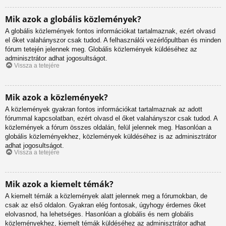
Mik azok a globális közlemények?
A globális közlemények fontos információkat tartalmaznak, ezért olvasd
el őket valahányszor csak tudod. A felhasználói vezérlőpultban és minden
fórum tetején jelennek meg. Globális közlemények küldéséhez az
adminisztrátor adhat jogosultságot.
Vissza a tetejére
Mik azok a közlemények?
A közlemények gyakran fontos információkat tartalmaznak az adott
fórummal kapcsolatban, ezért olvasd el őket valahányszor csak tudod. A
közlemények a fórum összes oldalán, felül jelennek meg. Hasonlóan a
globális közleményekhez, közlemények küldéséhez is az adminisztrátor
adhat jogosultságot.
Vissza a tetejére
Mik azok a kiemelt témák?
A kiemelt témák a közlemények alatt jelennek meg a fórumokban, de
csak az első oldalon. Gyakran elég fontosak, úgyhogy érdemes őket
elolvasnod, ha lehetséges. Hasonlóan a globális és nem globális
közleményekhez, kiemelt témák küldéséhez az adminisztrátor adhat