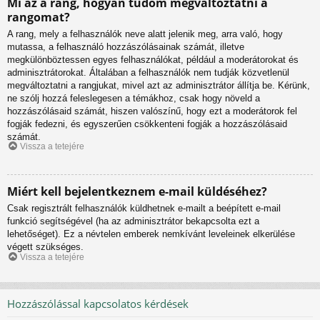
Mi az a rang, hogyan tudom megváltoztatni a
rangomat?
A rang, mely a felhasználók neve alatt jelenik meg, arra való, hogy
mutassa, a felhasználó hozzászólásainak számát, illetve
megkülönböztessen egyes felhasználókat, például a moderátorokat és
adminisztrátorokat. Általában a felhasználók nem tudják közvetlenül
megváltoztatni a rangjukat, mivel azt az adminisztrátor állítja be. Kérünk,
ne szólj hozzá feleslegesen a témákhoz, csak hogy növeld a
hozzászólásaid számát, hiszen valószínű, hogy ezt a moderátorok fel
fogják fedezni, és egyszerűen csökkenteni fogják a hozzászólásaid
számát.
Vissza a tetejére
Miért kell bejelentkeznem e-mail küldéséhez?
Csak regisztrált felhasználók küldhetnek e-mailt a beépített e-mail
funkció segítségével (ha az adminisztrátor bekapcsolta ezt a
lehetőséget). Ez a névtelen emberek nemkívánt leveleinek elkerülése
végett szükséges.
Vissza a tetejére
Hozzászólással kapcsolatos kérdések