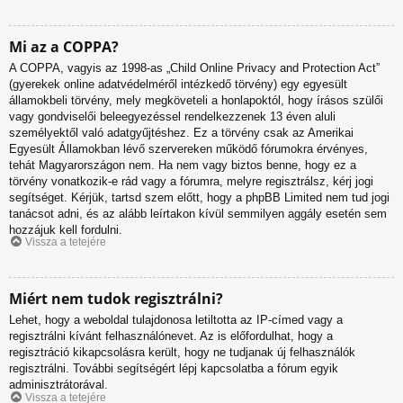
Mi az a COPPA?
A COPPA, vagyis az 1998-as „Child Online Privacy and Protection Act”
(gyerekek online adatvédelméről intézkedő törvény) egy egyesült
államokbeli törvény, mely megköveteli a honlapoktól, hogy írásos szülői
vagy gondviselői beleegyezéssel rendelkezzenek 13 éven aluli
személyektől való adatgyűjtéshez. Ez a törvény csak az Amerikai
Egyesült Államokban lévő szervereken működő fórumokra érvényes,
tehát Magyarországon nem. Ha nem vagy biztos benne, hogy ez a
törvény vonatkozik-e rád vagy a fórumra, melyre regisztrálsz, kérj jogi
segítséget. Kérjük, tartsd szem előtt, hogy a phpBB Limited nem tud jogi
tanácsot adni, és az alább leírtakon kívül semmilyen aggály esetén sem
hozzájuk kell fordulni.
Vissza a tetejére
Miért nem tudok regisztrálni?
Lehet, hogy a weboldal tulajdonosa letiltotta az IP-címed vagy a
regisztrálni kívánt felhasználónevet. Az is előfordulhat, hogy a
regisztráció kikapcsolásra került, hogy ne tudjanak új felhasználók
regisztrálni. További segítségért lépj kapcsolatba a fórum egyik
adminisztrátorával.
Vissza a tetejére