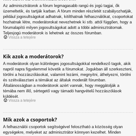
Az adminisztrátorok a fórum legmagasabb rangú és jogú tagjai, ők
üzemeltetik, és tartják karban. A fórum minden részletét szabályozhatják,
például jogosultságokat adhatnak, kitilthatnak felhasználókat, csoportokat
hozhatnak létre, moderátorokat nevezhetnek ki stb. attól függően, hogy a
fórumalapító milyen jogosultságokat adott a többi adminisztrátornak.
Teljesjogú moderátorok is lehetnek az összes fórumban.
Vissza a tetejére
Kik azok a moderátorok?
A moderátorok olyan különleges jogosultságokkal rendelkező tagok, akik
napról napra figyelemmel követik a fórumokat. Jogukban áll szerkeszteni,
törölni a hozzászólásokat, valamint lezárni, megnyitni, áthelyezni, törölni
és szétválasztani a témákat az általuk moderált fórumban.
Általánosságban a moderátorok azért vannak, hogy meggátolják a
témába nem illő, sértegető vagy támadó hangvételű hozzászólások
küldését.
Vissza a tetejére
Mik azok a csoportok?
A felhasználói csoportok segítségével felosztható a közösség olyan
egységekre, melyeket az adminisztrátor könnyen kezelhet. Minden