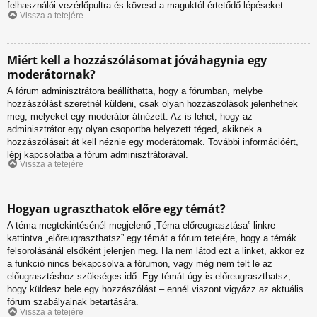
felhasználói vezérlőpultra és kövesd a maguktól értetődő lépéseket.
Vissza a tetejére
Miért kell a hozzászólásomat jóváhagynia egy
moderátornak?
A fórum adminisztrátora beállíthatta, hogy a fórumban, melybe
hozzászólást szeretnél küldeni, csak olyan hozzászólások jelenhetnek
meg, melyeket egy moderátor átnézett. Az is lehet, hogy az
adminisztrátor egy olyan csoportba helyezett téged, akiknek a
hozzászólásait át kell néznie egy moderátornak. További információért,
lépj kapcsolatba a fórum adminisztrátorával.
Vissza a tetejére
Hogyan ugraszthatok előre egy témát?
A téma megtekintésénél megjelenő „Téma előreugrasztása” linkre
kattintva „előreugraszthatsz” egy témát a fórum tetejére, hogy a témák
felsorolásánál elsőként jelenjen meg. Ha nem látod ezt a linket, akkor ez
a funkció nincs bekapcsolva a fórumon, vagy még nem telt le az
előugrasztáshoz szükséges idő. Egy témát úgy is előreugraszthatsz,
hogy küldesz bele egy hozzászólást – ennél viszont vigyázz az aktuális
fórum szabályainak betartására.
Vissza a tetejére