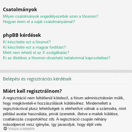
Csatolmányok
Milyen csatolmányok engedélyezettek ezen a fórumon?
Hogyan érem el a saját csatolmányaimat?
phpBB kérdések
Ki készítette ezt a fórumot?
Ki készítette ezt a magyar fordítást?
Miért nem érhető el az X szolgáltatás?
Ki az illetékes a fórumon olvasható tartalommal kapcsolatban?
Belépési és regisztrációs kérdések
Miért kell regisztrálnom?
A regisztráció nem feltétlenül kötelező, a fórum adminisztrátorán múlik,
hogy megköveteli-e hozzászólások küldéséhez. Mindemellett a
regisztrációval plusz lehetőségek is elérhetővé válnak a számodra, mint
például avatar használata, privát üzenetek, illetve e-mailek küldése,
csatlakozás csoportokhoz stb. A regisztráció csupán néhány
másodpercet vesz igénybe, így javasoljuk, hogy éljél vele.
Vissza a tetejére