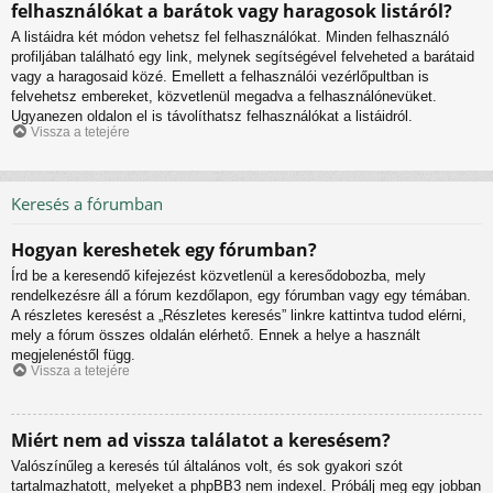
felhasználókat a barátok vagy haragosok listáról?
A listáidra két módon vehetsz fel felhasználókat. Minden felhasználó
profiljában található egy link, melynek segítségével felveheted a barátaid
vagy a haragosaid közé. Emellett a felhasználói vezérlőpultban is
felvehetsz embereket, közvetlenül megadva a felhasználónevüket.
Ugyanezen oldalon el is távolíthatsz felhasználókat a listáidról.
Vissza a tetejére
Keresés a fórumban
Hogyan kereshetek egy fórumban?
Írd be a keresendő kifejezést közvetlenül a keresődobozba, mely
rendelkezésre áll a fórum kezdőlapon, egy fórumban vagy egy témában.
A részletes keresést a „Részletes keresés” linkre kattintva tudod elérni,
mely a fórum összes oldalán elérhető. Ennek a helye a használt
megjelenéstől függ.
Vissza a tetejére
Miért nem ad vissza találatot a keresésem?
Valószínűleg a keresés túl általános volt, és sok gyakori szót
tartalmazhatott, melyeket a phpBB3 nem indexel. Próbálj meg egy jobban