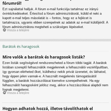
fórumról!
Ezt sajnálattal halljuk. A fórum e-mail funkciója tartalmaz ez irányú
óvintézkedéseket. Értesítsd a fórum adminisztrátorát, küldd el neki a
kapott e-mail teljes másolatát is – fontos, hogy ez a fejlécet is
tartalmazza, ugyanis ebben szerepelnek az adatok az e-mail küldőjéről. A
fórum adminisztrátora megteheti a szükséges lépéseket.
Vissza a tetejére
Barátok és haragosok
Mire valók a barátok és haragosok listák?
Ezen listák segítségével rendszerezheted a fórum többi tagját. A barátok
listában szereplő felhasználók megjelennek a felhasználói vezérlőpultban,
így gyorsan elérheted őket, küldhetsz nekik privát üzenetet, és láthatod,
hogy éppen jelen vannak-e. A használt megjelenés támogatásától
függően, a barátok hozzászólásai kiemelve szerepelhetnek. Ha egy
felhasználót haragosként jelölsz meg, akkor a hozzászólásai alapból nem
fognak megjelenni.
Vissza a tetejére
Hogyan adhatok hozzá, illetve távolíthatok el