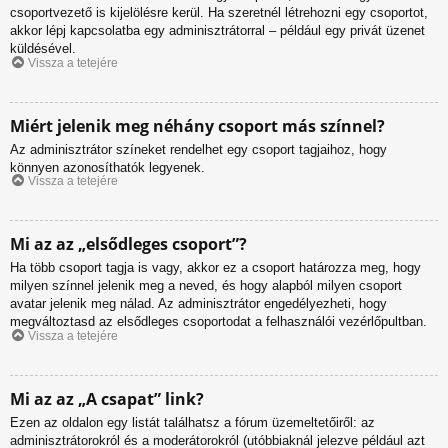
csoportvezető is kijelölésre kerül. Ha szeretnél létrehozni egy csoportot,
akkor lépj kapcsolatba egy adminisztrátorral – például egy privát üzenet
küldésével.
Vissza a tetejére
Miért jelenik meg néhány csoport más színnel?
Az adminisztrátor színeket rendelhet egy csoport tagjaihoz, hogy
könnyen azonosíthatók legyenek.
Vissza a tetejére
Mi az az „elsődleges csoport”?
Ha több csoport tagja is vagy, akkor ez a csoport határozza meg, hogy
milyen színnel jelenik meg a neved, és hogy alapból milyen csoport
avatar jelenik meg nálad. Az adminisztrátor engedélyezheti, hogy
megváltoztasd az elsődleges csoportodat a felhasználói vezérlőpultban.
Vissza a tetejére
Mi az az „A csapat” link?
Ezen az oldalon egy listát találhatsz a fórum üzemeltetőiről: az
adminisztrátorokról és a moderátorokról (utóbbiaknál jelezve például azt