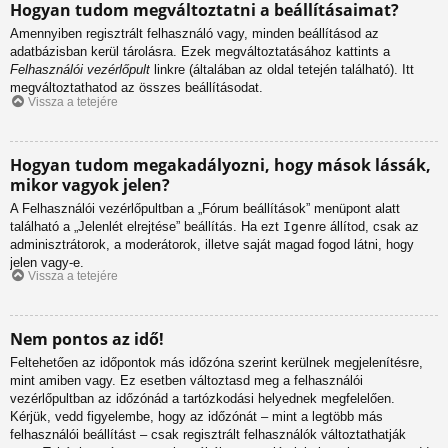
Hogyan tudom megváltoztatni a beállításaimat?
Amennyiben regisztrált felhasználó vagy, minden beállításod az
adatbázisban kerül tárolásra. Ezek megváltoztatásához kattints a
Felhasználói vezérlőpult
linkre (általában az oldal tetején található). Itt
megváltoztathatod az összes beállításodat.
Vissza a tetejére
Hogyan tudom megakadályozni, hogy mások lássák,
mikor vagyok jelen?
A Felhasználói vezérlőpultban a „Fórum beállítások” menüpont alatt
található a „Jelenlét elrejtése” beállítás. Ha ezt
Igen
re állítod, csak az
adminisztrátorok, a moderátorok, illetve saját magad fogod látni, hogy
jelen vagy-e.
Vissza a tetejére
Nem pontos az idő!
Feltehetően az időpontok más időzóna szerint kerülnek megjelenítésre,
mint amiben vagy. Ez esetben változtasd meg a felhasználói
vezérlőpultban az időzónád a tartózkodási helyednek megfelelően.
Kérjük, vedd figyelembe, hogy az időzónát – mint a legtöbb más
felhasználói beállítást – csak regisztrált felhasználók változtathatják