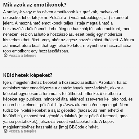
Mik azok az emotikonok?
A smiley-k vagy más néven emotikonok kis grafikák, melyekkel
érzéseket lehet kifejezni. Például a :) vidámot/boldogot, a :( szomorút
jelent. A használható emotikonok teljes listája megtalálható a
hozzászólás küldésénél. Lehetőleg ne használj túl sok emotikont, mert
nehezen lesz olvasható a hozzászólás, ezért pedig egy moderátor
kiszerkesztheti őket, vagy akár az egész hozzászólást törölheti. A fórum
adminisztrátora beállíthat egy felső korlátot, melynél nem használhatsz
több emotikont egy hozzászólásban.
Vissza a tetejére
Küldhetek képeket?
Igen, megjeleníthetsz képeket a hozzászólásaidban. Azonban, ha az
adminisztrátor engedélyezte a csatolmányok hozzáadását, akkor a
képeket egyenesen a fórumra is feltöltheted. Ellenkező esetben a
képeket egy publikus, mindenki által elérhető szerveren kell tárolnod, és
onnan belinkelned – például: http://www.akarmi.hu/en-kepem.gif. Nem
tudsz belinkelni képeket a saját gépedről (hacsak az nem érhető el
kívülről is), azonosítást igénylő oldalakról (mint például freemail, gmail,
yahoo postafiókok), jelszóval védett weblapokról stb. A képek
megjelenítéséhez használd az [img] BBCode címkét.
Vissza a tetejére