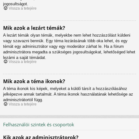
jogosultságot.
Vissza a tetejére
Mik azok a lezárt témák?
A lezárt témák olyan témák, melyekbe nem lehet hozzászólást küldeni
vagy szavazni bennük. Egy téma lezárásának több oka lehet, és egy
témát egy adminisztrátor vagy egy moderátor zárhat le. Ha a fórum
adminisztrátora megadta a szükséges jogosultságokat, lehetőséged lehet
lezárni a saját témáidat.
Vissza a tetejére
Mik azok a téma ikonok?
A téma ikonok kis képek, melyeket a küldő társít a hozzászólásához
jelképezve annak tartalmát. A téma ikonok használatának lehetősége az
adminisztrátortól függ.
Vissza a tetejére
Felhasználói szintek és csoportok
Kik azok az adminisztrátorok?