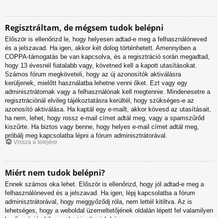
Regisztráltam, de mégsem tudok belépni
Először is ellenőrizd le, hogy helyesen adtad-e meg a felhasználóneved
és a jelszavad. Ha igen, akkor két dolog történhetett. Amennyiben a
COPPA-támogatás be van kapcsolva, és a regisztráció során megadtad,
hogy 13 évesnél fiatalabb vagy, követned kell a kapott utasításokat.
Számos fórum megköveteli, hogy az új azonosítók aktiválásra
kerüljenek, mielőtt használatba lehetne venni őket. Ezt vagy egy
adminisztrátornak vagy a felhasználónak kell megtennie. Mindenesetre a
regisztrációnál elvileg tájékoztatásra kerültél, hogy szükséges-e az
azonosító aktiválása. Ha kaptál egy e-mailt, akkor kövesd az utasításait,
ha nem, lehet, hogy rossz e-mail címet adtál meg, vagy a spamszűrőd
kiszűrte. Ha biztos vagy benne, hogy helyes e-mail címet adtál meg,
próbálj meg kapcsolatba lépni a fórum adminisztrátorával.
Vissza a tetejére
Miért nem tudok belépni?
Ennek számos oka lehet. Először is ellenőrizd, hogy jól adtad-e meg a
felhasználóneved és a jelszavad. Ha igen, lépj kapcsolatba a fórum
adminisztrátorával, hogy meggyőződj róla, nem lettél kitiltva. Az is
lehetséges, hogy a weboldal üzemeltetőjének oldalán lépett fel valamilyen