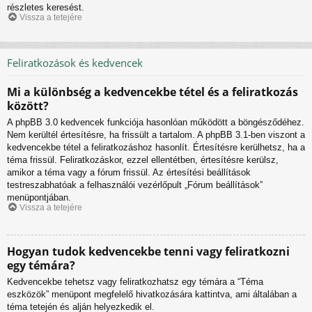
részletes keresést.
Vissza a tetejére
Feliratkozások és kedvencek
Mi a különbség a kedvencekbe tétel és a feliratkozás
között?
A phpBB 3.0 kedvencek funkciója hasonlóan működött a böngésződéhez.
Nem kerültél értesítésre, ha frissült a tartalom. A phpBB 3.1-ben viszont a
kedvencekbe tétel a feliratkozáshoz hasonlít. Értesítésre kerülhetsz, ha a
téma frissül. Feliratkozáskor, ezzel ellentétben, értesítésre kerülsz,
amikor a téma vagy a fórum frissül. Az értesítési beállítások
testreszabhatóak a felhasználói vezérlőpult „Fórum beállítások”
menüpontjában.
Vissza a tetejére
Hogyan tudok kedvencekbe tenni vagy feliratkozni
egy témára?
Kedvencekbe tehetsz vagy feliratkozhatsz egy témára a “Téma
eszközök” menüpont megfelelő hivatkozására kattintva, ami általában a
téma tetején és alján helyezkedik el.