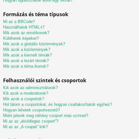
Hogyan ugraszthatok előre egy témát?
Formázás és téma típusok
Mi az a BBCode?
Használhatok HTML-t?
Mik azok az emotikonok?
Küldhetek képeket?
Mik azok a globális közlemények?
Mik azok a közlemények?
Mik azok a kiemelt témák?
Mik azok a lezárt témák?
Mik azok a téma ikonok?
Felhasználói szintek és csoportok
Kik azok az adminisztrátorok?
Kik azok a moderátorok?
Mik azok a csoportok?
Hol látom a csoportokat, és hogyan csatlakozhatok egyhez?
Hogyan lehetek csoportvezető?
Miért jelenik meg néhány csoport más színnel?
Mi az az „elsődleges csoport”?
Mi az az „A csapat” link?