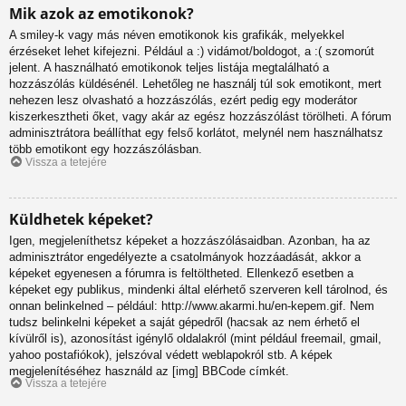
Mik azok az emotikonok?
A smiley-k vagy más néven emotikonok kis grafikák, melyekkel
érzéseket lehet kifejezni. Például a :) vidámot/boldogot, a :( szomorút
jelent. A használható emotikonok teljes listája megtalálható a
hozzászólás küldésénél. Lehetőleg ne használj túl sok emotikont, mert
nehezen lesz olvasható a hozzászólás, ezért pedig egy moderátor
kiszerkesztheti őket, vagy akár az egész hozzászólást törölheti. A fórum
adminisztrátora beállíthat egy felső korlátot, melynél nem használhatsz
több emotikont egy hozzászólásban.
Vissza a tetejére
Küldhetek képeket?
Igen, megjeleníthetsz képeket a hozzászólásaidban. Azonban, ha az
adminisztrátor engedélyezte a csatolmányok hozzáadását, akkor a
képeket egyenesen a fórumra is feltöltheted. Ellenkező esetben a
képeket egy publikus, mindenki által elérhető szerveren kell tárolnod, és
onnan belinkelned – például: http://www.akarmi.hu/en-kepem.gif. Nem
tudsz belinkelni képeket a saját gépedről (hacsak az nem érhető el
kívülről is), azonosítást igénylő oldalakról (mint például freemail, gmail,
yahoo postafiókok), jelszóval védett weblapokról stb. A képek
megjelenítéséhez használd az [img] BBCode címkét.
Vissza a tetejére