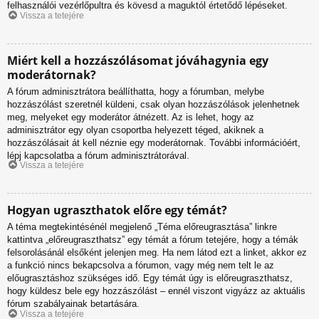
felhasználói vezérlőpultra és kövesd a maguktól értetődő lépéseket.
Vissza a tetejére
Miért kell a hozzászólásomat jóváhagynia egy
moderátornak?
A fórum adminisztrátora beállíthatta, hogy a fórumban, melybe
hozzászólást szeretnél küldeni, csak olyan hozzászólások jelenhetnek
meg, melyeket egy moderátor átnézett. Az is lehet, hogy az
adminisztrátor egy olyan csoportba helyezett téged, akiknek a
hozzászólásait át kell néznie egy moderátornak. További információért,
lépj kapcsolatba a fórum adminisztrátorával.
Vissza a tetejére
Hogyan ugraszthatok előre egy témát?
A téma megtekintésénél megjelenő „Téma előreugrasztása” linkre
kattintva „előreugraszthatsz” egy témát a fórum tetejére, hogy a témák
felsorolásánál elsőként jelenjen meg. Ha nem látod ezt a linket, akkor ez
a funkció nincs bekapcsolva a fórumon, vagy még nem telt le az
előugrasztáshoz szükséges idő. Egy témát úgy is előreugraszthatsz,
hogy küldesz bele egy hozzászólást – ennél viszont vigyázz az aktuális
fórum szabályainak betartására.
Vissza a tetejére