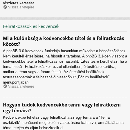
részletes keresést.
Vissza a tetejére
Feliratkozások és kedvencek
Mi a különbség a kedvencekbe tétel és a feliratkozás
között?
A phpBB 3.0 kedvencek funkciója hasonlóan működött a böngésződéhez.
Nem kerültél értesítésre, ha frissült a tartalom. A phpBB 3.1-ben viszont a
kedvencekbe tétel a feliratkozáshoz hasonlít. Értesítésre kerülhetsz, ha a
téma frissül. Feliratkozáskor, ezzel ellentétben, értesítésre kerülsz,
amikor a téma vagy a fórum frissül. Az értesítési beállítások
testreszabhatóak a felhasználói vezérlőpult „Fórum beállítások”
menüpontjában.
Vissza a tetejére
Hogyan tudok kedvencekbe tenni vagy feliratkozni
egy témára?
Kedvencekbe tehetsz vagy feliratkozhatsz egy témára a “Téma
eszközök” menüpont megfelelő hivatkozására kattintva, ami általában a
téma tetején és alján helyezkedik el.