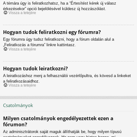
A témára úgy is feliratkozhatsz, ha a “Értesítést kérek új válasz
érkezésekor” opció bejelölésével küldesz új hozzászólást.
Vissza a tetejére
Hogyan tudok feliratkozni egy fórumra?
Egy fórumra úgy tudsz feliratkozni, hogy a fórum oldalán alul a
„Feliratkozás a fórumra” linkre kattintasz.
Vissza a tetejére
Hogyan tudok leiratkozni?
A leiratkozáshoz menj a felhasználói vezérlőpultra, és kövesd a linkeket
a feliratkozásaidhoz.
Vissza a tetejére
Csatolmányok
Milyen csatolmányok engedélyezettek ezen a
fórumon?
Az adminisztrátorok saját maguk állíthatják be, hogy milyen típusú