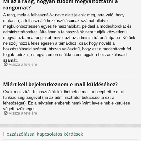
Mi az a rang, hogyan tudom megváltoztatni a
rangomat?
A rang, mely a felhasználók neve alatt jelenik meg, arra való, hogy
mutassa, a felhasználó hozzászólásainak számát, illetve
megkülönböztessen egyes felhasználókat, például a moderátorokat és
adminisztrátorokat. Általában a felhasználók nem tudják közvetlenül
megváltoztatni a rangjukat, mivel azt az adminisztrátor állítja be. Kérünk,
ne szólj hozzá feleslegesen a témákhoz, csak hogy növeld a
hozzászólásaid számát, hiszen valószínű, hogy ezt a moderátorok fel
fogják fedezni, és egyszerűen csökkenteni fogják a hozzászólásaid
számát.
Vissza a tetejére
Miért kell bejelentkeznem e-mail küldéséhez?
Csak regisztrált felhasználók küldhetnek e-mailt a beépített e-mail
funkció segítségével (ha az adminisztrátor bekapcsolta ezt a
lehetőséget). Ez a névtelen emberek nemkívánt leveleinek elkerülése
végett szükséges.
Vissza a tetejére
Hozzászólással kapcsolatos kérdések