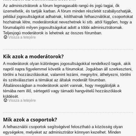
Az adminisztrátorok a fórum legmagasabb rangú és jogú tagjai, ők
üzemeltetik, és tartják karban. A fórum minden részletét szabályozhatják,
például jogosultságokat adhatnak, kitilthatnak felhasználókat, csoportokat
hozhatnak létre, moderátorokat nevezhetnek ki stb. attól függően, hogy a
fórumalapító milyen jogosultságokat adott a többi adminisztrátornak.
Teljesjogú moderátorok is lehetnek az összes fórumban.
Vissza a tetejére
Kik azok a moderátorok?
A moderátorok olyan különleges jogosultságokkal rendelkező tagok, akik
napról napra figyelemmel követik a fórumokat. Jogukban áll szerkeszteni,
törölni a hozzászólásokat, valamint lezárni, megnyitni, áthelyezni, törölni
és szétválasztani a témákat az általuk moderált fórumban.
Általánosságban a moderátorok azért vannak, hogy meggátolják a
témába nem illő, sértegető vagy támadó hangvételű hozzászólások
küldését.
Vissza a tetejére
Mik azok a csoportok?
A felhasználói csoportok segítségével felosztható a közösség olyan
egységekre, melyeket az adminisztrátor könnyen kezelhet. Minden