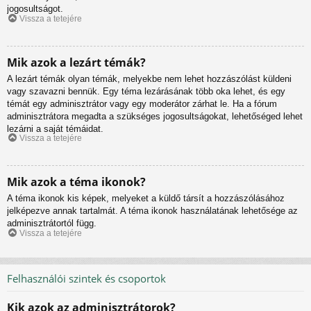
jogosultságot.
Vissza a tetejére
Mik azok a lezárt témák?
A lezárt témák olyan témák, melyekbe nem lehet hozzászólást küldeni
vagy szavazni bennük. Egy téma lezárásának több oka lehet, és egy
témát egy adminisztrátor vagy egy moderátor zárhat le. Ha a fórum
adminisztrátora megadta a szükséges jogosultságokat, lehetőséged lehet
lezárni a saját témáidat.
Vissza a tetejére
Mik azok a téma ikonok?
A téma ikonok kis képek, melyeket a küldő társít a hozzászólásához
jelképezve annak tartalmát. A téma ikonok használatának lehetősége az
adminisztrátortól függ.
Vissza a tetejére
Felhasználói szintek és csoportok
Kik azok az adminisztrátorok?