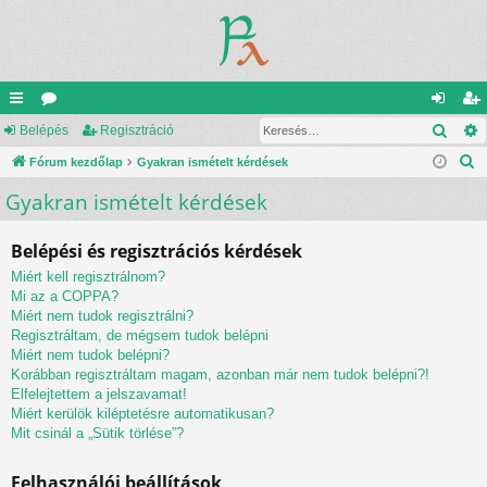
Kere
yo
Belépés
ór
Regisztráció
el
eg
K
rs
Fórum kezdőlap
u
Gyakran ismételt kérdések
ép
is
e
Gyakran ismételt kérdések
lin
m
és
ztr
r
ke
ok
ác
e
Belépési és regisztrációs kérdések
s
k
ió
Miért kell regisztrálnom?
é
Mi az a COPPA?
s
Miért nem tudok regisztrálni?
Regisztráltam, de mégsem tudok belépni
Miért nem tudok belépni?
Korábban regisztráltam magam, azonban már nem tudok belépni?!
Elfelejtettem a jelszavamat!
Miért kerülök kiléptetésre automatikusan?
Mit csinál a „Sütik törlése”?
Felhasználói beállítások