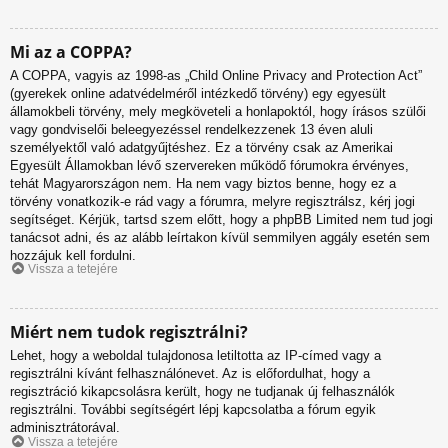
Mi az a COPPA?
A COPPA, vagyis az 1998-as „Child Online Privacy and Protection Act”
(gyerekek online adatvédelméről intézkedő törvény) egy egyesült
államokbeli törvény, mely megköveteli a honlapoktól, hogy írásos szülői
vagy gondviselői beleegyezéssel rendelkezzenek 13 éven aluli
személyektől való adatgyűjtéshez. Ez a törvény csak az Amerikai
Egyesült Államokban lévő szervereken működő fórumokra érvényes,
tehát Magyarországon nem. Ha nem vagy biztos benne, hogy ez a
törvény vonatkozik-e rád vagy a fórumra, melyre regisztrálsz, kérj jogi
segítséget. Kérjük, tartsd szem előtt, hogy a phpBB Limited nem tud jogi
tanácsot adni, és az alább leírtakon kívül semmilyen aggály esetén sem
hozzájuk kell fordulni.
Vissza a tetejére
Miért nem tudok regisztrálni?
Lehet, hogy a weboldal tulajdonosa letiltotta az IP-címed vagy a
regisztrálni kívánt felhasználónevet. Az is előfordulhat, hogy a
regisztráció kikapcsolásra került, hogy ne tudjanak új felhasználók
regisztrálni. További segítségért lépj kapcsolatba a fórum egyik
adminisztrátorával.
Vissza a tetejére