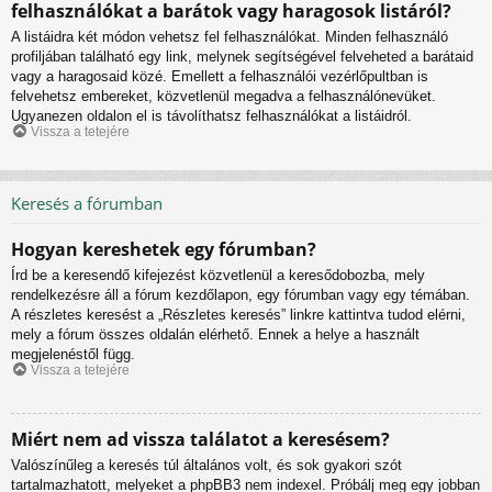
felhasználókat a barátok vagy haragosok listáról?
A listáidra két módon vehetsz fel felhasználókat. Minden felhasználó
profiljában található egy link, melynek segítségével felveheted a barátaid
vagy a haragosaid közé. Emellett a felhasználói vezérlőpultban is
felvehetsz embereket, közvetlenül megadva a felhasználónevüket.
Ugyanezen oldalon el is távolíthatsz felhasználókat a listáidról.
Vissza a tetejére
Keresés a fórumban
Hogyan kereshetek egy fórumban?
Írd be a keresendő kifejezést közvetlenül a keresődobozba, mely
rendelkezésre áll a fórum kezdőlapon, egy fórumban vagy egy témában.
A részletes keresést a „Részletes keresés” linkre kattintva tudod elérni,
mely a fórum összes oldalán elérhető. Ennek a helye a használt
megjelenéstől függ.
Vissza a tetejére
Miért nem ad vissza találatot a keresésem?
Valószínűleg a keresés túl általános volt, és sok gyakori szót
tartalmazhatott, melyeket a phpBB3 nem indexel. Próbálj meg egy jobban