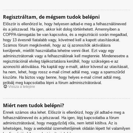
Regisztráltam, de mégsem tudok belépni
Először is ellenőrizd le, hogy helyesen adtad-e meg a felhasználóneved
és a jelszavad. Ha igen, akkor két dolog történhetett. Amennyiben a
COPPA-támogatás be van kapcsolva, és a regisztráció során megadtad,
hogy 13 évesnél fiatalabb vagy, követned kell a kapott utasításokat.
Számos fórum megköveteli, hogy az új azonosítók aktiválásra
kerüljenek, mielőtt használatba lehetne venni őket. Ezt vagy egy
adminisztrátornak vagy a felhasználónak kell megtennie. Mindenesetre a
regisztrációnál elvileg tájékoztatásra kerültél, hogy szükséges-e az
azonosító aktiválása. Ha kaptál egy e-mailt, akkor kövesd az utasításait,
ha nem, lehet, hogy rossz e-mail címet adtál meg, vagy a spamszűrőd
kiszűrte. Ha biztos vagy benne, hogy helyes e-mail címet adtál meg,
próbálj meg kapcsolatba lépni a fórum adminisztrátorával.
Vissza a tetejére
Miért nem tudok belépni?
Ennek számos oka lehet. Először is ellenőrizd, hogy jól adtad-e meg a
felhasználóneved és a jelszavad. Ha igen, lépj kapcsolatba a fórum
adminisztrátorával, hogy meggyőződj róla, nem lettél kitiltva. Az is
lehetséges, hogy a weboldal üzemeltetőjének oldalán lépett fel valamilyen