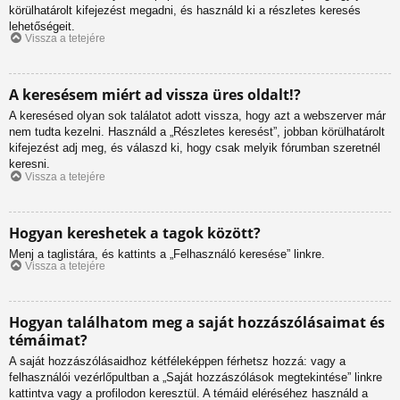
körülhatárolt kifejezést megadni, és használd ki a részletes keresés
lehetőségeit.
Vissza a tetejére
A keresésem miért ad vissza üres oldalt!?
A keresésed olyan sok találatot adott vissza, hogy azt a webszerver már
nem tudta kezelni. Használd a „Részletes keresést”, jobban körülhatárolt
kifejezést adj meg, és válaszd ki, hogy csak melyik fórumban szeretnél
keresni.
Vissza a tetejére
Hogyan kereshetek a tagok között?
Menj a taglistára, és kattints a „Felhasználó keresése” linkre.
Vissza a tetejére
Hogyan találhatom meg a saját hozzászólásaimat és
témáimat?
A saját hozzászólásaidhoz kétféleképpen férhetsz hozzá: vagy a
felhasználói vezérlőpultban a „Saját hozzászólások megtekintése” linkre
kattintva vagy a profilodon keresztül. A témáid eléréséhez használd a