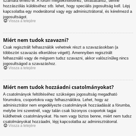
számára érhető el. A fórum megtekintéséhez, olvasásához, benne
hozzászólás küldéséhez stb. lehet, hogy speciális jogosultság kell. Lépj
kapcsolatba egy moderátorral vagy egy adminisztrátorral, és kérelmezd a
jogosultságot.
Vissza a tetejére
Miért nem tudok szavazni?
Csak regisztrált felhasználók vehetnek részt a szavazásokban (a
többszöri szavazás elkerülése végett). Amennyiben regisztrált
felhasználó vagy de mégsem tudsz szavazni, akkor valószínűleg nincs
jogosultságod a szavazáshoz.
Vissza a tetejére
Miért nem tudok hozzáadni csatolmányokat?
A csatolmányok feltöltéséhez szükséges jogosultság megadható
fórumokra, csoportokra vagy felhasználókra. Lehet, hogy az
adminisztrátor nem engedélyezte csatolmányok hozzáadását a fórumba,
melybe írni szeretnél, vagy talán csak bizonyos csoportok tagjai
küldhetnek csatolmányokat. Ha nem vagy biztos benne, miért nem tudsz
csatolmányokat hozzáadni, lépj kapcsolatba az adminisztrátorral.
Vissza a tetejére