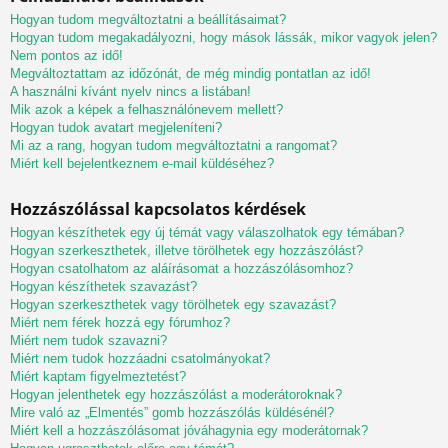
Hogyan tudom megváltoztatni a beállításaimat?
Hogyan tudom megakadályozni, hogy mások lássák, mikor vagyok jelen?
Nem pontos az idő!
Megváltoztattam az időzónát, de még mindig pontatlan az idő!
A használni kívánt nyelv nincs a listában!
Mik azok a képek a felhasználónevem mellett?
Hogyan tudok avatart megjeleníteni?
Mi az a rang, hogyan tudom megváltoztatni a rangomat?
Miért kell bejelentkeznem e-mail küldéséhez?
Hozzászólással kapcsolatos kérdések
Hogyan készíthetek egy új témát vagy válaszolhatok egy témában?
Hogyan szerkeszthetek, illetve törölhetek egy hozzászólást?
Hogyan csatolhatom az aláírásomat a hozzászólásomhoz?
Hogyan készíthetek szavazást?
Hogyan szerkeszthetek vagy törölhetek egy szavazást?
Miért nem férek hozzá egy fórumhoz?
Miért nem tudok szavazni?
Miért nem tudok hozzáadni csatolmányokat?
Miért kaptam figyelmeztetést?
Hogyan jelenthetek egy hozzászólást a moderátoroknak?
Mire való az „Elmentés” gomb hozzászólás küldésénél?
Miért kell a hozzászólásomat jóváhagynia egy moderátornak?