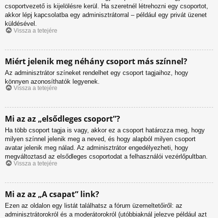
csoportvezető is kijelölésre kerül. Ha szeretnél létrehozni egy csoportot,
akkor lépj kapcsolatba egy adminisztrátorral – például egy privát üzenet
küldésével.
Vissza a tetejére
Miért jelenik meg néhány csoport más színnel?
Az adminisztrátor színeket rendelhet egy csoport tagjaihoz, hogy
könnyen azonosíthatók legyenek.
Vissza a tetejére
Mi az az „elsődleges csoport”?
Ha több csoport tagja is vagy, akkor ez a csoport határozza meg, hogy
milyen színnel jelenik meg a neved, és hogy alapból milyen csoport
avatar jelenik meg nálad. Az adminisztrátor engedélyezheti, hogy
megváltoztasd az elsődleges csoportodat a felhasználói vezérlőpultban.
Vissza a tetejére
Mi az az „A csapat” link?
Ezen az oldalon egy listát találhatsz a fórum üzemeltetőiről: az
adminisztrátorokról és a moderátorokról (utóbbiaknál jelezve például azt