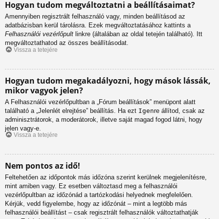
Hogyan tudom megváltoztatni a beállításaimat?
Amennyiben regisztrált felhasználó vagy, minden beállításod az
adatbázisban kerül tárolásra. Ezek megváltoztatásához kattints a
Felhasználói vezérlőpult
linkre (általában az oldal tetején található). Itt
megváltoztathatod az összes beállításodat.
Vissza a tetejére
Hogyan tudom megakadályozni, hogy mások lássák,
mikor vagyok jelen?
A Felhasználói vezérlőpultban a „Fórum beállítások” menüpont alatt
található a „Jelenlét elrejtése” beállítás. Ha ezt
Igen
re állítod, csak az
adminisztrátorok, a moderátorok, illetve saját magad fogod látni, hogy
jelen vagy-e.
Vissza a tetejére
Nem pontos az idő!
Feltehetően az időpontok más időzóna szerint kerülnek megjelenítésre,
mint amiben vagy. Ez esetben változtasd meg a felhasználói
vezérlőpultban az időzónád a tartózkodási helyednek megfelelően.
Kérjük, vedd figyelembe, hogy az időzónát – mint a legtöbb más
felhasználói beállítást – csak regisztrált felhasználók változtathatják