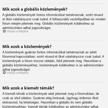
Mik azok a globális közlemények?
A globális közlemények fontos információkat tartalmaznak, ezért olvasd
el őket valahányszor csak tudod. A felhasználói vezérlőpultban és minden
fórum tetején jelennek meg. Globális közlemények küldéséhez az
adminisztrátor adhat jogosultságot.
Vissza a tetejére
Mik azok a közlemények?
A közlemények gyakran fontos információkat tartalmaznak az adott
fórummal kapcsolatban, ezért olvasd el őket valahányszor csak tudod. A
közlemények a fórum összes oldalán, felül jelennek meg. Hasonlóan a
globális közleményekhez, közlemények küldéséhez is az adminisztrátor
adhat jogosultságot.
Vissza a tetejére
Mik azok a kiemelt témák?
A kiemelt témák a közlemények alatt jelennek meg a fórumokban, de
csak az első oldalon. Gyakran elég fontosak, úgyhogy érdemes őket
elolvasnod, ha lehetséges. Hasonlóan a globális és nem globális
közleményekhez, kiemelt témák küldéséhez az adminisztrátor adhat