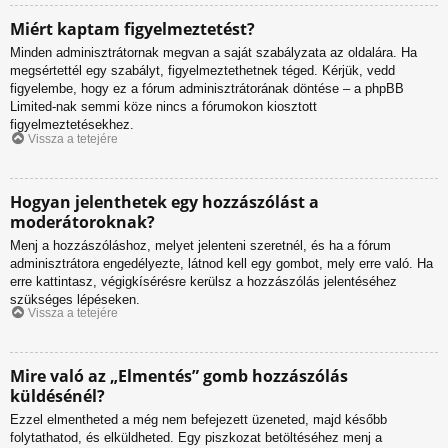
Miért kaptam figyelmeztetést?
Minden adminisztrátornak megvan a saját szabályzata az oldalára. Ha
megsértettél egy szabályt, figyelmeztethetnek téged. Kérjük, vedd
figyelembe, hogy ez a fórum adminisztrátorának döntése – a phpBB
Limited-nak semmi köze nincs a fórumokon kiosztott
figyelmeztetésekhez.
Vissza a tetejére
Hogyan jelenthetek egy hozzászólást a
moderátoroknak?
Menj a hozzászóláshoz, melyet jelenteni szeretnél, és ha a fórum
adminisztrátora engedélyezte, látnod kell egy gombot, mely erre való. Ha
erre kattintasz, végigkísérésre kerülsz a hozzászólás jelentéséhez
szükséges lépéseken.
Vissza a tetejére
Mire való az „Elmentés” gomb hozzászólás
küldésénél?
Ezzel elmentheted a még nem befejezett üzeneted, majd később
folytathatod, és elküldheted. Egy piszkozat betöltéséhez menj a