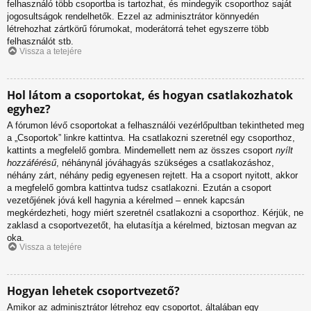
felhasználó több csoportba is tartozhat, és mindegyik csoporthoz saját
jogosultságok rendelhetők. Ezzel az adminisztrátor könnyedén
létrehozhat zártkörű fórumokat, moderátorrá tehet egyszerre több
felhasználót stb.
Vissza a tetejére
Hol látom a csoportokat, és hogyan csatlakozhatok
egyhez?
A fórumon lévő csoportokat a felhasználói vezérlőpultban tekintheted meg
a „Csoportok” linkre kattintva. Ha csatlakozni szeretnél egy csoporthoz,
kattints a megfelelő gombra. Mindemellett nem az összes csoport
nyílt
hozzáférésű
, néhánynál jóváhagyás szükséges a csatlakozáshoz,
néhány zárt, néhány pedig egyenesen rejtett. Ha a csoport nyitott, akkor
a megfelelő gombra kattintva tudsz csatlakozni. Ezután a csoport
vezetőjének jóvá kell hagynia a kérelmed – ennek kapcsán
megkérdezheti, hogy miért szeretnél csatlakozni a csoporthoz. Kérjük, ne
zaklasd a csoportvezetőt, ha elutasítja a kérelmed, biztosan megvan az
oka.
Vissza a tetejére
Hogyan lehetek csoportvezető?
Amikor az adminisztrátor létrehoz egy csoportot, általában egy