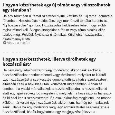
Hogyan készíthetek egy új témát vagy válaszolhatok
egy témában?
Ha egy fórumban új témát szeretnél nyitni, kattints az "Új téma" gombra a
fórumban. Hozzászólás küldéséhez egy már létező témába kattints az
"Új hozzászólás" gombra. Hozzászólás küldéséhez lehet, hogy előbb
regisztrálnod kell. A jogosultságaidat a fórum vagy téma oldalak alján
találod meg. Például: Nyithatsz új témákat, Küldhetsz hozzászólást
csatolmánnyal stb.
Vissza a tetejére
Hogyan szerkeszthetek, illetve törölhetek egy
hozzászólást?
Ha nem vagy adminisztrátor vagy moderátor, akkor csak azokat a
hozzászólásokat szerkesztheted vagy törölheted, melyeket te küldtél.
Egy hozzászólást a szerkesztés gombra kattintva tudsz szerkeszteni,
általában csak a beküldés utáni korlátozott időtartamban. Abban az
esetben, ha valaki már válaszolt a hozzászólásodra, a hozzászólásod
alatt egy apró szöveg fog megjelenni, mely jelzi, a hozzászólás hányszor
és ki által került szerkesztésre. Ez csak akkor fog megjelenni, ha utánad
küldött már valaki egy hozzászólást, akkor nem, ha még nem válaszolt
senki, illetve ha egy moderátor vagy egy adminisztrátor szerkesztette a
hozzászólásod, bár ők hagyhatnak egy megjegyzést jelezve a