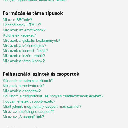
Hogyan ugraszthatok előre egy témát?
Formázás és téma típusok
Mi az a BBCode?
Használhatok HTML-t?
Mik azok az emotikonok?
Küldhetek képeket?
Mik azok a globális közlemények?
Mik azok a közlemények?
Mik azok a kiemelt témák?
Mik azok a lezárt témák?
Mik azok a téma ikonok?
Felhasználói szintek és csoportok
Kik azok az adminisztrátorok?
Kik azok a moderátorok?
Mik azok a csoportok?
Hol látom a csoportokat, és hogyan csatlakozhatok egyhez?
Hogyan lehetek csoportvezető?
Miért jelenik meg néhány csoport más színnel?
Mi az az „elsődleges csoport”?
Mi az az „A csapat” link?