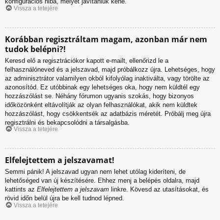
konfigurációs hiba, melyet javítaniuk kéne.
Vissza a tetejére
Korábban regisztráltam magam, azonban már nem
tudok belépni?!
Keresd elő a regisztrációkor kapott e-mailt, ellenőrizd le a
felhasználóneved és a jelszavad, majd próbálkozz újra. Lehetséges, hogy
az adminisztrátor valamilyen okból kifolyólag inaktiválta, vagy törölte az
azonosítód. Ez utóbbinak egy lehetséges oka, hogy nem küldtél egy
hozzászólást se. Néhány fórumon ugyanis szokás, hogy bizonyos
időközönként eltávolítják az olyan felhasználókat, akik nem küldtek
hozzászólást, hogy csökkentsék az adatbázis méretét. Próbálj meg újra
regisztrálni és bekapcsolódni a társalgásba.
Vissza a tetejére
Elfelejtettem a jelszavamat!
Semmi pánik! A jelszavad ugyan nem lehet utólag kideríteni, de
lehetőséged van új készítésére. Ehhez menj a belépés oldalra, majd
kattints az
Elfelejtettem a jelszavam
linkre. Kövesd az utasításokat, és
rövid időn belül újra be kell tudnod lépned.
Vissza a tetejére