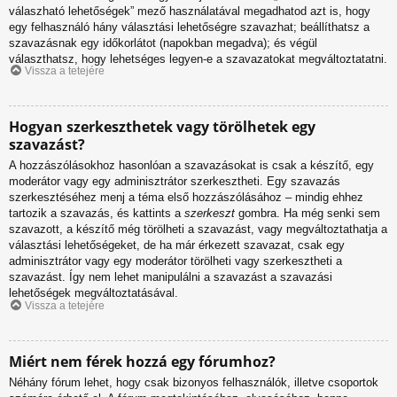
válaszható lehetőségek” mező használatával megadhatod azt is, hogy
egy felhasználó hány választási lehetőségre szavazhat; beállíthatsz a
szavazásnak egy időkorlátot (napokban megadva); és végül
választhatsz, hogy lehetséges legyen-e a szavazatokat megváltoztatatni.
Vissza a tetejére
Hogyan szerkeszthetek vagy törölhetek egy
szavazást?
A hozzászólásokhoz hasonlóan a szavazásokat is csak a készítő, egy
moderátor vagy egy adminisztrátor szerkesztheti. Egy szavazás
szerkesztéséhez menj a téma első hozzászólásához – mindig ehhez
tartozik a szavazás, és kattints a
szerkeszt
gombra. Ha még senki sem
szavazott, a készítő még törölheti a szavazást, vagy megváltoztathatja a
választási lehetőségeket, de ha már érkezett szavazat, csak egy
adminisztrátor vagy egy moderátor törölheti vagy szerkesztheti a
szavazást. Így nem lehet manipulálni a szavazást a szavazási
lehetőségek megváltoztatásával.
Vissza a tetejére
Miért nem férek hozzá egy fórumhoz?
Néhány fórum lehet, hogy csak bizonyos felhasználók, illetve csoportok