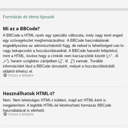
Formázás és téma típusok
Mi az a BBCode?
A BBCode a HTML nyelv egy speciális változata, mely nagy teret enged
egy szövegrészlet megformázásához. A BBCode használatának
engedélyezése az adminisztrátortól függ, de neked is lehetőséged van ki-
vagy bekapcsolni a hozzászólásaidnál. A BBCode hasonló felépítésű,
mint a HTML, kivéve hogy a címkék nem kacsacsőrök között („<” , ill.
„>”), hanem szögletes zárójelben („[”, ill. „]”) vannak. További
információért lásd a BBCode útmutatót, melyet a hozzászólásküldő
oldalról érhetsz el.
Vissza a tetejére
Használhatok HTML-t?
Nem. Nem lehetséges HTML-t küldeni, majd azt HTML-ként is
megjeleníteni. A legtöbb HTML-lel létrehozható formázás BBCode
használatával is elérhető.
Vissza a tetejére