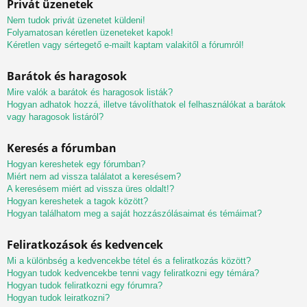
Privát üzenetek
Nem tudok privát üzenetet küldeni!
Folyamatosan kéretlen üzeneteket kapok!
Kéretlen vagy sértegető e-mailt kaptam valakitől a fórumról!
Barátok és haragosok
Mire valók a barátok és haragosok listák?
Hogyan adhatok hozzá, illetve távolíthatok el felhasználókat a barátok
vagy haragosok listáról?
Keresés a fórumban
Hogyan kereshetek egy fórumban?
Miért nem ad vissza találatot a keresésem?
A keresésem miért ad vissza üres oldalt!?
Hogyan kereshetek a tagok között?
Hogyan találhatom meg a saját hozzászólásaimat és témáimat?
Feliratkozások és kedvencek
Mi a különbség a kedvencekbe tétel és a feliratkozás között?
Hogyan tudok kedvencekbe tenni vagy feliratkozni egy témára?
Hogyan tudok feliratkozni egy fórumra?
Hogyan tudok leiratkozni?