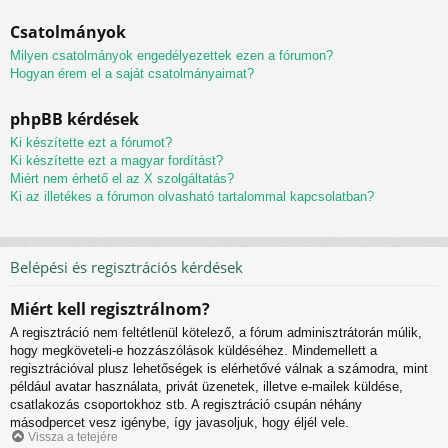
Csatolmányok
Milyen csatolmányok engedélyezettek ezen a fórumon?
Hogyan érem el a saját csatolmányaimat?
phpBB kérdések
Ki készítette ezt a fórumot?
Ki készítette ezt a magyar fordítást?
Miért nem érhető el az X szolgáltatás?
Ki az illetékes a fórumon olvasható tartalommal kapcsolatban?
Belépési és regisztrációs kérdések
Miért kell regisztrálnom?
A regisztráció nem feltétlenül kötelező, a fórum adminisztrátorán múlik,
hogy megköveteli-e hozzászólások küldéséhez. Mindemellett a
regisztrációval plusz lehetőségek is elérhetővé válnak a számodra, mint
például avatar használata, privát üzenetek, illetve e-mailek küldése,
csatlakozás csoportokhoz stb. A regisztráció csupán néhány
másodpercet vesz igénybe, így javasoljuk, hogy éljél vele.
Vissza a tetejére