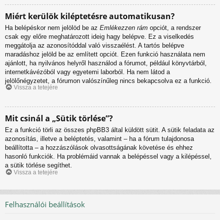
Miért kerülök kiléptetésre automatikusan?
Ha belépéskor nem jelölöd be az
Emlékezzen rám
opciót, a rendszer
csak egy előre meghatározott ideig hagy belépve. Ez a viselkedés
meggátolja az azonosítóddal való visszaélést. A tartós belépve
maradáshoz jelöld be az említett opciót. Ezen funkció használata nem
ajánlott, ha nyilvános helyről használod a fórumot, például könyvtárból,
internetkávézóból vagy egyetemi laborból. Ha nem látod a
jelölőnégyzetet, a fórumon valószínűleg nincs bekapcsolva ez a funkció.
Vissza a tetejére
Mit csinál a „Sütik törlése”?
Ez a funkció törli az összes phpBB3 által küldött sütit. A sütik feladata az
azonosítás, illetve a beléptetés, valamint – ha a fórum tulajdonosa
beállította – a hozzászólások olvasottságának követése és ehhez
hasonló funkciók. Ha problémáid vannak a belépéssel vagy a kilépéssel,
a sütik törlése segíthet.
Vissza a tetejére
Felhasználói beállítások