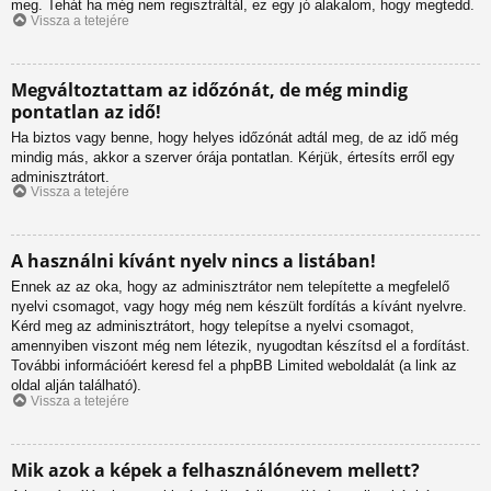
meg. Tehát ha még nem regisztráltál, ez egy jó alakalom, hogy megtedd.
Vissza a tetejére
Megváltoztattam az időzónát, de még mindig
pontatlan az idő!
Ha biztos vagy benne, hogy helyes időzónát adtál meg, de az idő még
mindig más, akkor a szerver órája pontatlan. Kérjük, értesíts erről egy
adminisztrátort.
Vissza a tetejére
A használni kívánt nyelv nincs a listában!
Ennek az az oka, hogy az adminisztrátor nem telepítette a megfelelő
nyelvi csomagot, vagy hogy még nem készült fordítás a kívánt nyelvre.
Kérd meg az adminisztrátort, hogy telepítse a nyelvi csomagot,
amennyiben viszont még nem létezik, nyugodtan készítsd el a fordítást.
További információért keresd fel a phpBB Limited weboldalát (a link az
oldal alján található).
Vissza a tetejére
Mik azok a képek a felhasználónevem mellett?