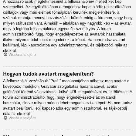
A hozzászólások megtekintésénél a felhasználónév mellett két kép
szerepelhet. Az egyik általában a rangodhoz kapcsolódik (ezek általában
csillagok vagy más elemek formájában kerülnek megjelenítésre, a
számuk mutatja mennyi hozzászólást küldtél eddig a fórumon, vagy hogy
milyen státuszod van). A másik – általában egy nagyobb kép – az avatar,
mely a legtöbb felhasználónak egyedi és személyes. A fórum
adminisztrátorától függ, hogy engedélyezett-e az avatarok használata,
illetve milyen módot lehet megadni ezt a képet. Ha nem tudsz avatart
beállítani, lépj kapcsolatba egy adminisztrátorral, és tájékozódj nála az
okokról.
Vissza a tetejére
Hogyan tudok avatart megjeleníteni?
A felhasználói vezérlőpult “Profil” menüpontjában adhatsz meg avatart a
következő módokon: Gravatar szolgáltatás használatával, avatar
galériából történő választással, külső URL megadásával és feltöltéssel. A
fórum adminisztrátorától függ, hogy engedélyezett-e az avatarok
használta, illetve milyen módon lehet megadni ezt a képet. Ha nem tudsz
avatart beállítani, lépj kapcsolatba egy adminisztrátorral, és tájékozódj
nála az okokról.
Vissza a tetejére