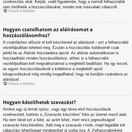
szerkesztés okát. Kérjük, vedd figyelembe, hogy a normál felhasználók
nem törölhetik a hozzászólásukat, miután már másvalaki válaszolt.
Vissza a tetejére
Hogyan csatolhatom az aláírásomat a
hozzászólásomhoz?
A csatoláshoz először el kell készítened az aláírásod – ezt a felhasználói
vezérlőpultban teheted meg. Ezután a hozzászólás küldésénél csak
jelöld be az
Aláírás hozzáadása
opciót. Az aláírás automatikusan is
hozzáadható minden hozzászóláshoz, ehhez is a felhasználói
vezérlőpultban kell megváltoztatnod a megfelelő beállítást. Ha így teszel,
az egyes hozzászólásoknál a küldéskor a megfelelő opció
kikapcsolásával még mindig megadhatod, hogy ne kerüljön csatolásra az
aláírásod.
Vissza a tetejére
Hogyan készíthetek szavazást?
Amikor egy új témát nyitsz, vagy egy téma első hozzászólását
szerkeszted, kattints a „Szavazás készítése” fülre az üzenet mező alatt.
Ha nem látod ezt a fület, az azért lehet, mert nincs jogosultságod
szavazás készítéséhez. Add meg a szavazás címét, majd legalább két
választási lehetőséget mindegyiket új sorba írva. A „Felhasználónként