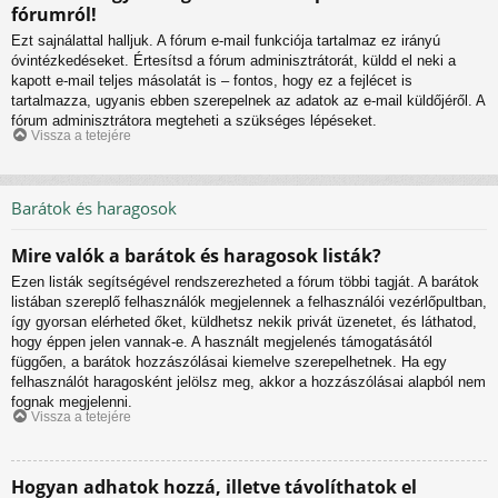
fórumról!
Ezt sajnálattal halljuk. A fórum e-mail funkciója tartalmaz ez irányú
óvintézkedéseket. Értesítsd a fórum adminisztrátorát, küldd el neki a
kapott e-mail teljes másolatát is – fontos, hogy ez a fejlécet is
tartalmazza, ugyanis ebben szerepelnek az adatok az e-mail küldőjéről. A
fórum adminisztrátora megteheti a szükséges lépéseket.
Vissza a tetejére
Barátok és haragosok
Mire valók a barátok és haragosok listák?
Ezen listák segítségével rendszerezheted a fórum többi tagját. A barátok
listában szereplő felhasználók megjelennek a felhasználói vezérlőpultban,
így gyorsan elérheted őket, küldhetsz nekik privát üzenetet, és láthatod,
hogy éppen jelen vannak-e. A használt megjelenés támogatásától
függően, a barátok hozzászólásai kiemelve szerepelhetnek. Ha egy
felhasználót haragosként jelölsz meg, akkor a hozzászólásai alapból nem
fognak megjelenni.
Vissza a tetejére
Hogyan adhatok hozzá, illetve távolíthatok el