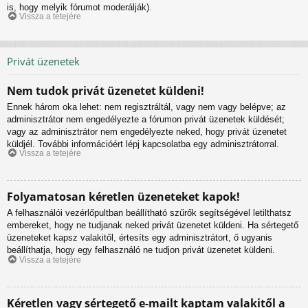
is, hogy melyik fórumot moderálják).
Vissza a tetejére
Privát üzenetek
Nem tudok privát üzenetet küldeni!
Ennek három oka lehet: nem regisztráltál, vagy nem vagy belépve; az
adminisztrátor nem engedélyezte a fórumon privát üzenetek küldését;
vagy az adminisztrátor nem engedélyezte neked, hogy privát üzenetet
küldjél. További információért lépj kapcsolatba egy adminisztrátorral.
Vissza a tetejére
Folyamatosan kéretlen üzeneteket kapok!
A felhasználói vezérlőpultban beállítható szűrők segítségével letilthatsz
embereket, hogy ne tudjanak neked privát üzenetet küldeni. Ha sértegető
üzeneteket kapsz valakitől, értesíts egy adminisztrátort, ő ugyanis
beállíthatja, hogy egy felhasználó ne tudjon privát üzenetet küldeni.
Vissza a tetejére
Kéretlen vagy sértegető e-mailt kaptam valakitől a