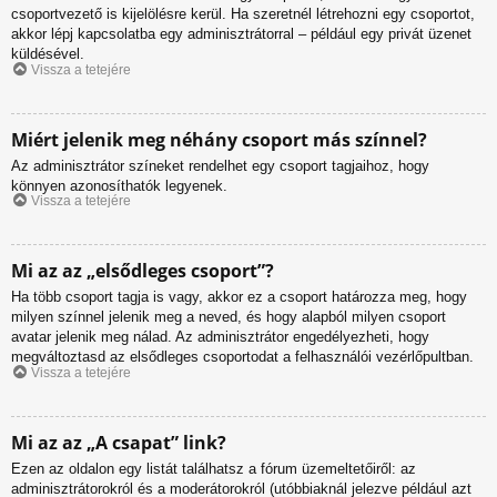
csoportvezető is kijelölésre kerül. Ha szeretnél létrehozni egy csoportot,
akkor lépj kapcsolatba egy adminisztrátorral – például egy privát üzenet
küldésével.
Vissza a tetejére
Miért jelenik meg néhány csoport más színnel?
Az adminisztrátor színeket rendelhet egy csoport tagjaihoz, hogy
könnyen azonosíthatók legyenek.
Vissza a tetejére
Mi az az „elsődleges csoport”?
Ha több csoport tagja is vagy, akkor ez a csoport határozza meg, hogy
milyen színnel jelenik meg a neved, és hogy alapból milyen csoport
avatar jelenik meg nálad. Az adminisztrátor engedélyezheti, hogy
megváltoztasd az elsődleges csoportodat a felhasználói vezérlőpultban.
Vissza a tetejére
Mi az az „A csapat” link?
Ezen az oldalon egy listát találhatsz a fórum üzemeltetőiről: az
adminisztrátorokról és a moderátorokról (utóbbiaknál jelezve például azt