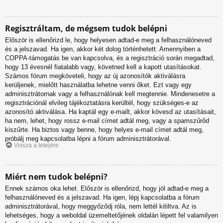
Regisztráltam, de mégsem tudok belépni
Először is ellenőrizd le, hogy helyesen adtad-e meg a felhasználóneved
és a jelszavad. Ha igen, akkor két dolog történhetett. Amennyiben a
COPPA-támogatás be van kapcsolva, és a regisztráció során megadtad,
hogy 13 évesnél fiatalabb vagy, követned kell a kapott utasításokat.
Számos fórum megköveteli, hogy az új azonosítók aktiválásra
kerüljenek, mielőtt használatba lehetne venni őket. Ezt vagy egy
adminisztrátornak vagy a felhasználónak kell megtennie. Mindenesetre a
regisztrációnál elvileg tájékoztatásra kerültél, hogy szükséges-e az
azonosító aktiválása. Ha kaptál egy e-mailt, akkor kövesd az utasításait,
ha nem, lehet, hogy rossz e-mail címet adtál meg, vagy a spamszűrőd
kiszűrte. Ha biztos vagy benne, hogy helyes e-mail címet adtál meg,
próbálj meg kapcsolatba lépni a fórum adminisztrátorával.
Vissza a tetejére
Miért nem tudok belépni?
Ennek számos oka lehet. Először is ellenőrizd, hogy jól adtad-e meg a
felhasználóneved és a jelszavad. Ha igen, lépj kapcsolatba a fórum
adminisztrátorával, hogy meggyőződj róla, nem lettél kitiltva. Az is
lehetséges, hogy a weboldal üzemeltetőjének oldalán lépett fel valamilyen