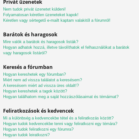
Privát üzenetek
Nem tudok privát üzenetet küldeni!
Folyamatosan kéretlen üzeneteket kapok!
Kéretlen vagy sértegető e-mailt kaptam valakitől a fórumról!
Barátok és haragosok
Mire valók a barátok és haragosok listák?
Hogyan adhatok hozzá, illetve távolíthatok el felhasználókat a barátok
vagy haragosok listáról?
Keresés a fórumban
Hogyan kereshetek egy fórumban?
Miért nem ad vissza találatot a keresésem?
A keresésem miért ad vissza üres oldalt!?
Hogyan kereshetek a tagok között?
Hogyan találhatom meg a saját hozzászólásaimat és témáimat?
Feliratkozások és kedvencek
Mi a különbség a kedvencekbe tétel és a feliratkozás között?
Hogyan tudok kedvencekbe tenni vagy feliratkozni egy témára?
Hogyan tudok feliratkozni egy fórumra?
Hogyan tudok leiratkozni?