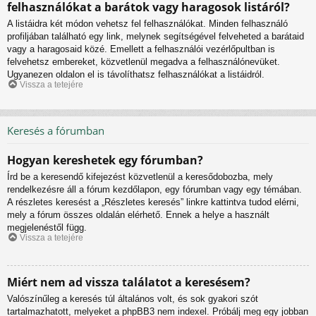
felhasználókat a barátok vagy haragosok listáról?
A listáidra két módon vehetsz fel felhasználókat. Minden felhasználó
profiljában található egy link, melynek segítségével felveheted a barátaid
vagy a haragosaid közé. Emellett a felhasználói vezérlőpultban is
felvehetsz embereket, közvetlenül megadva a felhasználónevüket.
Ugyanezen oldalon el is távolíthatsz felhasználókat a listáidról.
Vissza a tetejére
Keresés a fórumban
Hogyan kereshetek egy fórumban?
Írd be a keresendő kifejezést közvetlenül a keresődobozba, mely
rendelkezésre áll a fórum kezdőlapon, egy fórumban vagy egy témában.
A részletes keresést a „Részletes keresés” linkre kattintva tudod elérni,
mely a fórum összes oldalán elérhető. Ennek a helye a használt
megjelenéstől függ.
Vissza a tetejére
Miért nem ad vissza találatot a keresésem?
Valószínűleg a keresés túl általános volt, és sok gyakori szót
tartalmazhatott, melyeket a phpBB3 nem indexel. Próbálj meg egy jobban