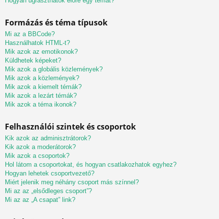
Hogyan ugraszthatok előre egy témát?
Formázás és téma típusok
Mi az a BBCode?
Használhatok HTML-t?
Mik azok az emotikonok?
Küldhetek képeket?
Mik azok a globális közlemények?
Mik azok a közlemények?
Mik azok a kiemelt témák?
Mik azok a lezárt témák?
Mik azok a téma ikonok?
Felhasználói szintek és csoportok
Kik azok az adminisztrátorok?
Kik azok a moderátorok?
Mik azok a csoportok?
Hol látom a csoportokat, és hogyan csatlakozhatok egyhez?
Hogyan lehetek csoportvezető?
Miért jelenik meg néhány csoport más színnel?
Mi az az „elsődleges csoport”?
Mi az az „A csapat” link?