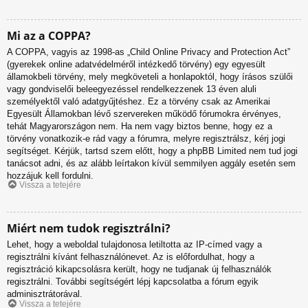
Mi az a COPPA?
A COPPA, vagyis az 1998-as „Child Online Privacy and Protection Act”
(gyerekek online adatvédelméről intézkedő törvény) egy egyesült
államokbeli törvény, mely megköveteli a honlapoktól, hogy írásos szülői
vagy gondviselői beleegyezéssel rendelkezzenek 13 éven aluli
személyektől való adatgyűjtéshez. Ez a törvény csak az Amerikai
Egyesült Államokban lévő szervereken működő fórumokra érvényes,
tehát Magyarországon nem. Ha nem vagy biztos benne, hogy ez a
törvény vonatkozik-e rád vagy a fórumra, melyre regisztrálsz, kérj jogi
segítséget. Kérjük, tartsd szem előtt, hogy a phpBB Limited nem tud jogi
tanácsot adni, és az alább leírtakon kívül semmilyen aggály esetén sem
hozzájuk kell fordulni.
Vissza a tetejére
Miért nem tudok regisztrálni?
Lehet, hogy a weboldal tulajdonosa letiltotta az IP-címed vagy a
regisztrálni kívánt felhasználónevet. Az is előfordulhat, hogy a
regisztráció kikapcsolásra került, hogy ne tudjanak új felhasználók
regisztrálni. További segítségért lépj kapcsolatba a fórum egyik
adminisztrátorával.
Vissza a tetejére