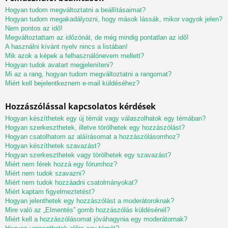
Hogyan tudom megváltoztatni a beállításaimat?
Hogyan tudom megakadályozni, hogy mások lássák, mikor vagyok jelen?
Nem pontos az idő!
Megváltoztattam az időzónát, de még mindig pontatlan az idő!
A használni kívánt nyelv nincs a listában!
Mik azok a képek a felhasználónevem mellett?
Hogyan tudok avatart megjeleníteni?
Mi az a rang, hogyan tudom megváltoztatni a rangomat?
Miért kell bejelentkeznem e-mail küldéséhez?
Hozzászólással kapcsolatos kérdések
Hogyan készíthetek egy új témát vagy válaszolhatok egy témában?
Hogyan szerkeszthetek, illetve törölhetek egy hozzászólást?
Hogyan csatolhatom az aláírásomat a hozzászólásomhoz?
Hogyan készíthetek szavazást?
Hogyan szerkeszthetek vagy törölhetek egy szavazást?
Miért nem férek hozzá egy fórumhoz?
Miért nem tudok szavazni?
Miért nem tudok hozzáadni csatolmányokat?
Miért kaptam figyelmeztetést?
Hogyan jelenthetek egy hozzászólást a moderátoroknak?
Mire való az „Elmentés” gomb hozzászólás küldésénél?
Miért kell a hozzászólásomat jóváhagynia egy moderátornak?