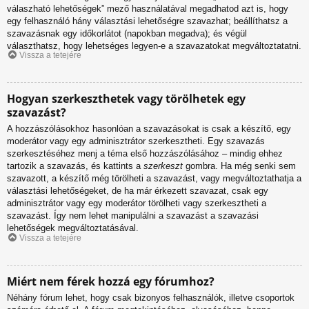
válaszható lehetőségek” mező használatával megadhatod azt is, hogy
egy felhasználó hány választási lehetőségre szavazhat; beállíthatsz a
szavazásnak egy időkorlátot (napokban megadva); és végül
választhatsz, hogy lehetséges legyen-e a szavazatokat megváltoztatatni.
Vissza a tetejére
Hogyan szerkeszthetek vagy törölhetek egy
szavazást?
A hozzászólásokhoz hasonlóan a szavazásokat is csak a készítő, egy
moderátor vagy egy adminisztrátor szerkesztheti. Egy szavazás
szerkesztéséhez menj a téma első hozzászólásához – mindig ehhez
tartozik a szavazás, és kattints a
szerkeszt
gombra. Ha még senki sem
szavazott, a készítő még törölheti a szavazást, vagy megváltoztathatja a
választási lehetőségeket, de ha már érkezett szavazat, csak egy
adminisztrátor vagy egy moderátor törölheti vagy szerkesztheti a
szavazást. Így nem lehet manipulálni a szavazást a szavazási
lehetőségek megváltoztatásával.
Vissza a tetejére
Miért nem férek hozzá egy fórumhoz?
Néhány fórum lehet, hogy csak bizonyos felhasználók, illetve csoportok