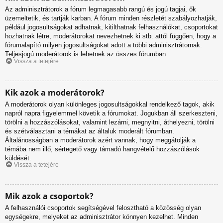
Az adminisztrátorok a fórum legmagasabb rangú és jogú tagjai, ők
üzemeltetik, és tartják karban. A fórum minden részletét szabályozhatják,
például jogosultságokat adhatnak, kitilthatnak felhasználókat, csoportokat
hozhatnak létre, moderátorokat nevezhetnek ki stb. attól függően, hogy a
fórumalapító milyen jogosultságokat adott a többi adminisztrátornak.
Teljesjogú moderátorok is lehetnek az összes fórumban.
Vissza a tetejére
Kik azok a moderátorok?
A moderátorok olyan különleges jogosultságokkal rendelkező tagok, akik
napról napra figyelemmel követik a fórumokat. Jogukban áll szerkeszteni,
törölni a hozzászólásokat, valamint lezárni, megnyitni, áthelyezni, törölni
és szétválasztani a témákat az általuk moderált fórumban.
Általánosságban a moderátorok azért vannak, hogy meggátolják a
témába nem illő, sértegető vagy támadó hangvételű hozzászólások
küldését.
Vissza a tetejére
Mik azok a csoportok?
A felhasználói csoportok segítségével felosztható a közösség olyan
egységekre, melyeket az adminisztrátor könnyen kezelhet. Minden