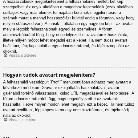
A hozzászólások megtekintésénél a felhasználónév mellett két kép
szerepelhet. Az egyik általában a rangodhoz kapcsolódik (ezek általában
csillagok vagy más elemek formájában kerülnek megjelenítésre, a
számuk mutatja mennyi hozzászólást küldtél eddig a fórumon, vagy hogy
milyen státuszod van). A másik – általában egy nagyobb kép – az avatar,
mely a legtöbb felhasználónak egyedi és személyes. A fórum
adminisztrátorától függ, hogy engedélyezett-e az avatarok használata,
illetve milyen módot lehet megadni ezt a képet. Ha nem tudsz avatart
beállítani, lépj kapcsolatba egy adminisztrátorral, és tájékozódj nála az
okokról.
Vissza a tetejére
Hogyan tudok avatart megjeleníteni?
A felhasználói vezérlőpult “Profil” menüpontjában adhatsz meg avatart a
következő módokon: Gravatar szolgáltatás használatával, avatar
galériából történő választással, külső URL megadásával és feltöltéssel. A
fórum adminisztrátorától függ, hogy engedélyezett-e az avatarok
használta, illetve milyen módon lehet megadni ezt a képet. Ha nem tudsz
avatart beállítani, lépj kapcsolatba egy adminisztrátorral, és tájékozódj
nála az okokról.
Vissza a tetejére