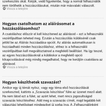
szerkesztés okát. Kérjük, vedd figyelembe, hogy a normál felhasználók
nem törölhetik a hozzászólásukat, miután már másvalaki válaszolt.
Vissza a tetejére
Hogyan csatolhatom az aláírásomat a
hozzászólásomhoz?
A csatoláshoz először el kell készítened az aláírásod – ezt a felhasználói
vezérlőpultban teheted meg. Ezután a hozzászólás küldésénél csak
jelöld be az
Aláírás hozzáadása
opciót. Az aláírás automatikusan is
hozzáadható minden hozzászóláshoz, ehhez is a felhasználói
vezérlőpultban kell megváltoztatnod a megfelelő beállítást. Ha így teszel,
az egyes hozzászólásoknál a küldéskor a megfelelő opció
kikapcsolásával még mindig megadhatod, hogy ne kerüljön csatolásra az
aláírásod.
Vissza a tetejére
Hogyan készíthetek szavazást?
Amikor egy új témát nyitsz, vagy egy téma első hozzászólását
szerkeszted, kattints a „Szavazás készítése” fülre az üzenet mező alatt.
Ha nem látod ezt a fület, az azért lehet, mert nincs jogosultságod
szavazás készítéséhez. Add meg a szavazás címét, majd legalább két
választási lehetőséget mindegyiket új sorba írva. A „Felhasználónként