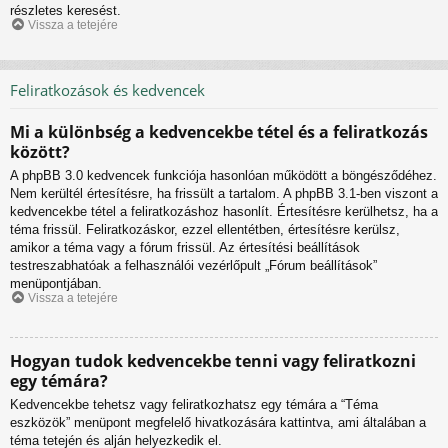
részletes keresést.
Vissza a tetejére
Feliratkozások és kedvencek
Mi a különbség a kedvencekbe tétel és a feliratkozás
között?
A phpBB 3.0 kedvencek funkciója hasonlóan működött a böngésződéhez.
Nem kerültél értesítésre, ha frissült a tartalom. A phpBB 3.1-ben viszont a
kedvencekbe tétel a feliratkozáshoz hasonlít. Értesítésre kerülhetsz, ha a
téma frissül. Feliratkozáskor, ezzel ellentétben, értesítésre kerülsz,
amikor a téma vagy a fórum frissül. Az értesítési beállítások
testreszabhatóak a felhasználói vezérlőpult „Fórum beállítások”
menüpontjában.
Vissza a tetejére
Hogyan tudok kedvencekbe tenni vagy feliratkozni
egy témára?
Kedvencekbe tehetsz vagy feliratkozhatsz egy témára a “Téma
eszközök” menüpont megfelelő hivatkozására kattintva, ami általában a
téma tetején és alján helyezkedik el.