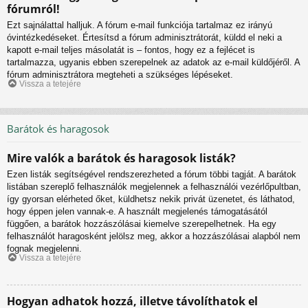
fórumról!
Ezt sajnálattal halljuk. A fórum e-mail funkciója tartalmaz ez irányú
óvintézkedéseket. Értesítsd a fórum adminisztrátorát, küldd el neki a
kapott e-mail teljes másolatát is – fontos, hogy ez a fejlécet is
tartalmazza, ugyanis ebben szerepelnek az adatok az e-mail küldőjéről. A
fórum adminisztrátora megteheti a szükséges lépéseket.
Vissza a tetejére
Barátok és haragosok
Mire valók a barátok és haragosok listák?
Ezen listák segítségével rendszerezheted a fórum többi tagját. A barátok
listában szereplő felhasználók megjelennek a felhasználói vezérlőpultban,
így gyorsan elérheted őket, küldhetsz nekik privát üzenetet, és láthatod,
hogy éppen jelen vannak-e. A használt megjelenés támogatásától
függően, a barátok hozzászólásai kiemelve szerepelhetnek. Ha egy
felhasználót haragosként jelölsz meg, akkor a hozzászólásai alapból nem
fognak megjelenni.
Vissza a tetejére
Hogyan adhatok hozzá, illetve távolíthatok el