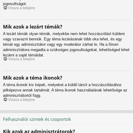
jogosultságot.
Vissza a tetejére
Mik azok a lezárt témák?
A lezárt témák olyan témák, melyekbe nem lehet hozzászólást küldeni
vagy szavazni bennük. Egy téma lezárásának több oka lehet, és egy
témát egy adminisztrátor vagy egy moderátor zárhat le. Ha a fórum
adminisztrátora megadta a szükséges jogosultságokat, lehetőséged lehet
lezárni a saját témáidat.
Vissza a tetejére
Mik azok a téma ikonok?
A téma ikonok kis képek, melyeket a küldő társít a hozzászólásához
jelképezve annak tartalmát. A téma ikonok használatának lehetősége az
adminisztrátortól függ.
Vissza a tetejére
Felhasználói szintek és csoportok
Kik azok az adminisztrátorok?