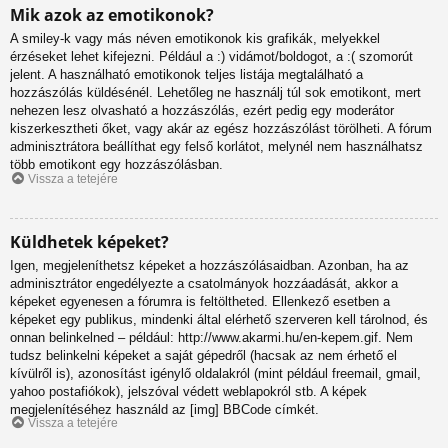
Mik azok az emotikonok?
A smiley-k vagy más néven emotikonok kis grafikák, melyekkel
érzéseket lehet kifejezni. Például a :) vidámot/boldogot, a :( szomorút
jelent. A használható emotikonok teljes listája megtalálható a
hozzászólás küldésénél. Lehetőleg ne használj túl sok emotikont, mert
nehezen lesz olvasható a hozzászólás, ezért pedig egy moderátor
kiszerkesztheti őket, vagy akár az egész hozzászólást törölheti. A fórum
adminisztrátora beállíthat egy felső korlátot, melynél nem használhatsz
több emotikont egy hozzászólásban.
Vissza a tetejére
Küldhetek képeket?
Igen, megjeleníthetsz képeket a hozzászólásaidban. Azonban, ha az
adminisztrátor engedélyezte a csatolmányok hozzáadását, akkor a
képeket egyenesen a fórumra is feltöltheted. Ellenkező esetben a
képeket egy publikus, mindenki által elérhető szerveren kell tárolnod, és
onnan belinkelned – például: http://www.akarmi.hu/en-kepem.gif. Nem
tudsz belinkelni képeket a saját gépedről (hacsak az nem érhető el
kívülről is), azonosítást igénylő oldalakról (mint például freemail, gmail,
yahoo postafiókok), jelszóval védett weblapokról stb. A képek
megjelenítéséhez használd az [img] BBCode címkét.
Vissza a tetejére