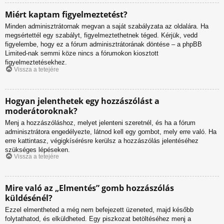
Miért kaptam figyelmeztetést?
Minden adminisztrátornak megvan a saját szabályzata az oldalára. Ha
megsértettél egy szabályt, figyelmeztethetnek téged. Kérjük, vedd
figyelembe, hogy ez a fórum adminisztrátorának döntése – a phpBB
Limited-nak semmi köze nincs a fórumokon kiosztott
figyelmeztetésekhez.
Vissza a tetejére
Hogyan jelenthetek egy hozzászólást a
moderátoroknak?
Menj a hozzászóláshoz, melyet jelenteni szeretnél, és ha a fórum
adminisztrátora engedélyezte, látnod kell egy gombot, mely erre való. Ha
erre kattintasz, végigkísérésre kerülsz a hozzászólás jelentéséhez
szükséges lépéseken.
Vissza a tetejére
Mire való az „Elmentés” gomb hozzászólás
küldésénél?
Ezzel elmentheted a még nem befejezett üzeneted, majd később
folytathatod, és elküldheted. Egy piszkozat betöltéséhez menj a