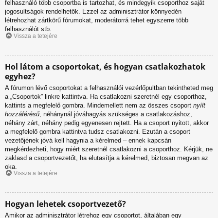
felhasználó több csoportba is tartozhat, és mindegyik csoporthoz saját
jogosultságok rendelhetők. Ezzel az adminisztrátor könnyedén
létrehozhat zártkörű fórumokat, moderátorrá tehet egyszerre több
felhasználót stb.
Vissza a tetejére
Hol látom a csoportokat, és hogyan csatlakozhatok
egyhez?
A fórumon lévő csoportokat a felhasználói vezérlőpultban tekintheted meg
a „Csoportok” linkre kattintva. Ha csatlakozni szeretnél egy csoporthoz,
kattints a megfelelő gombra. Mindemellett nem az összes csoport
nyílt
hozzáférésű
, néhánynál jóváhagyás szükséges a csatlakozáshoz,
néhány zárt, néhány pedig egyenesen rejtett. Ha a csoport nyitott, akkor
a megfelelő gombra kattintva tudsz csatlakozni. Ezután a csoport
vezetőjének jóvá kell hagynia a kérelmed – ennek kapcsán
megkérdezheti, hogy miért szeretnél csatlakozni a csoporthoz. Kérjük, ne
zaklasd a csoportvezetőt, ha elutasítja a kérelmed, biztosan megvan az
oka.
Vissza a tetejére
Hogyan lehetek csoportvezető?
Amikor az adminisztrátor létrehoz egy csoportot, általában egy