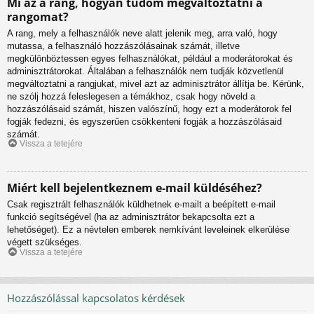
Mi az a rang, hogyan tudom megváltoztatni a
rangomat?
A rang, mely a felhasználók neve alatt jelenik meg, arra való, hogy
mutassa, a felhasználó hozzászólásainak számát, illetve
megkülönböztessen egyes felhasználókat, például a moderátorokat és
adminisztrátorokat. Általában a felhasználók nem tudják közvetlenül
megváltoztatni a rangjukat, mivel azt az adminisztrátor állítja be. Kérünk,
ne szólj hozzá feleslegesen a témákhoz, csak hogy növeld a
hozzászólásaid számát, hiszen valószínű, hogy ezt a moderátorok fel
fogják fedezni, és egyszerűen csökkenteni fogják a hozzászólásaid
számát.
Vissza a tetejére
Miért kell bejelentkeznem e-mail küldéséhez?
Csak regisztrált felhasználók küldhetnek e-mailt a beépített e-mail
funkció segítségével (ha az adminisztrátor bekapcsolta ezt a
lehetőséget). Ez a névtelen emberek nemkívánt leveleinek elkerülése
végett szükséges.
Vissza a tetejére
Hozzászólással kapcsolatos kérdések