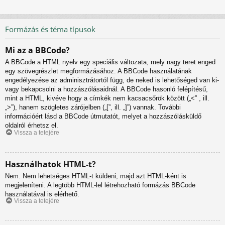
Formázás és téma típusok
Mi az a BBCode?
A BBCode a HTML nyelv egy speciális változata, mely nagy teret enged
egy szövegrészlet megformázásához. A BBCode használatának
engedélyezése az adminisztrátortól függ, de neked is lehetőséged van ki-
vagy bekapcsolni a hozzászólásaidnál. A BBCode hasonló felépítésű,
mint a HTML, kivéve hogy a címkék nem kacsacsőrök között („<” , ill.
„>”), hanem szögletes zárójelben („[”, ill. „]”) vannak. További
információért lásd a BBCode útmutatót, melyet a hozzászólásküldő
oldalról érhetsz el.
Vissza a tetejére
Használhatok HTML-t?
Nem. Nem lehetséges HTML-t küldeni, majd azt HTML-ként is
megjeleníteni. A legtöbb HTML-lel létrehozható formázás BBCode
használatával is elérhető.
Vissza a tetejére