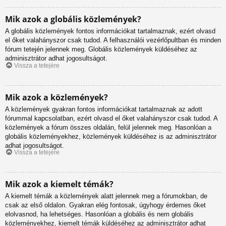
Mik azok a globális közlemények?
A globális közlemények fontos információkat tartalmaznak, ezért olvasd
el őket valahányszor csak tudod. A felhasználói vezérlőpultban és minden
fórum tetején jelennek meg. Globális közlemények küldéséhez az
adminisztrátor adhat jogosultságot.
Vissza a tetejére
Mik azok a közlemények?
A közlemények gyakran fontos információkat tartalmaznak az adott
fórummal kapcsolatban, ezért olvasd el őket valahányszor csak tudod. A
közlemények a fórum összes oldalán, felül jelennek meg. Hasonlóan a
globális közleményekhez, közlemények küldéséhez is az adminisztrátor
adhat jogosultságot.
Vissza a tetejére
Mik azok a kiemelt témák?
A kiemelt témák a közlemények alatt jelennek meg a fórumokban, de
csak az első oldalon. Gyakran elég fontosak, úgyhogy érdemes őket
elolvasnod, ha lehetséges. Hasonlóan a globális és nem globális
közleményekhez, kiemelt témák küldéséhez az adminisztrátor adhat