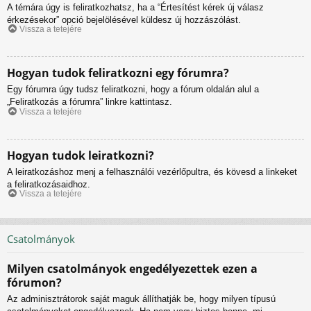
A témára úgy is feliratkozhatsz, ha a “Értesítést kérek új válasz
érkezésekor” opció bejelölésével küldesz új hozzászólást.
Vissza a tetejére
Hogyan tudok feliratkozni egy fórumra?
Egy fórumra úgy tudsz feliratkozni, hogy a fórum oldalán alul a
„Feliratkozás a fórumra” linkre kattintasz.
Vissza a tetejére
Hogyan tudok leiratkozni?
A leiratkozáshoz menj a felhasználói vezérlőpultra, és kövesd a linkeket
a feliratkozásaidhoz.
Vissza a tetejére
Csatolmányok
Milyen csatolmányok engedélyezettek ezen a
fórumon?
Az adminisztrátorok saját maguk állíthatják be, hogy milyen típusú