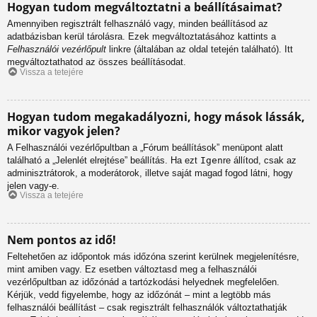
Hogyan tudom megváltoztatni a beállításaimat?
Amennyiben regisztrált felhasználó vagy, minden beállításod az
adatbázisban kerül tárolásra. Ezek megváltoztatásához kattints a
Felhasználói vezérlőpult
linkre (általában az oldal tetején található). Itt
megváltoztathatod az összes beállításodat.
Vissza a tetejére
Hogyan tudom megakadályozni, hogy mások lássák,
mikor vagyok jelen?
A Felhasználói vezérlőpultban a „Fórum beállítások” menüpont alatt
található a „Jelenlét elrejtése” beállítás. Ha ezt
Igen
re állítod, csak az
adminisztrátorok, a moderátorok, illetve saját magad fogod látni, hogy
jelen vagy-e.
Vissza a tetejére
Nem pontos az idő!
Feltehetően az időpontok más időzóna szerint kerülnek megjelenítésre,
mint amiben vagy. Ez esetben változtasd meg a felhasználói
vezérlőpultban az időzónád a tartózkodási helyednek megfelelően.
Kérjük, vedd figyelembe, hogy az időzónát – mint a legtöbb más
felhasználói beállítást – csak regisztrált felhasználók változtathatják