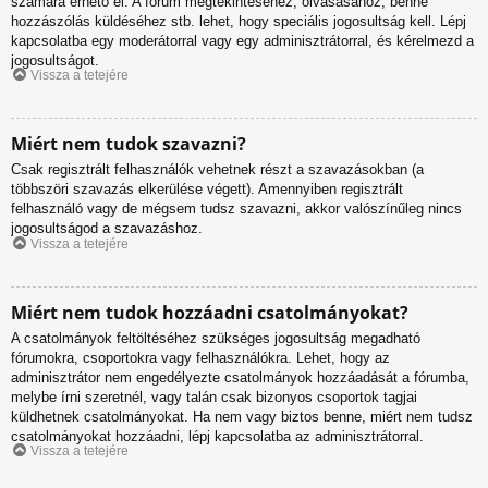
számára érhető el. A fórum megtekintéséhez, olvasásához, benne
hozzászólás küldéséhez stb. lehet, hogy speciális jogosultság kell. Lépj
kapcsolatba egy moderátorral vagy egy adminisztrátorral, és kérelmezd a
jogosultságot.
Vissza a tetejére
Miért nem tudok szavazni?
Csak regisztrált felhasználók vehetnek részt a szavazásokban (a
többszöri szavazás elkerülése végett). Amennyiben regisztrált
felhasználó vagy de mégsem tudsz szavazni, akkor valószínűleg nincs
jogosultságod a szavazáshoz.
Vissza a tetejére
Miért nem tudok hozzáadni csatolmányokat?
A csatolmányok feltöltéséhez szükséges jogosultság megadható
fórumokra, csoportokra vagy felhasználókra. Lehet, hogy az
adminisztrátor nem engedélyezte csatolmányok hozzáadását a fórumba,
melybe írni szeretnél, vagy talán csak bizonyos csoportok tagjai
küldhetnek csatolmányokat. Ha nem vagy biztos benne, miért nem tudsz
csatolmányokat hozzáadni, lépj kapcsolatba az adminisztrátorral.
Vissza a tetejére