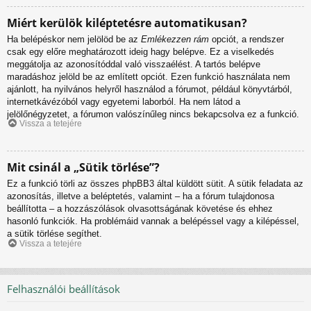
Miért kerülök kiléptetésre automatikusan?
Ha belépéskor nem jelölöd be az
Emlékezzen rám
opciót, a rendszer
csak egy előre meghatározott ideig hagy belépve. Ez a viselkedés
meggátolja az azonosítóddal való visszaélést. A tartós belépve
maradáshoz jelöld be az említett opciót. Ezen funkció használata nem
ajánlott, ha nyilvános helyről használod a fórumot, például könyvtárból,
internetkávézóból vagy egyetemi laborból. Ha nem látod a
jelölőnégyzetet, a fórumon valószínűleg nincs bekapcsolva ez a funkció.
Vissza a tetejére
Mit csinál a „Sütik törlése”?
Ez a funkció törli az összes phpBB3 által küldött sütit. A sütik feladata az
azonosítás, illetve a beléptetés, valamint – ha a fórum tulajdonosa
beállította – a hozzászólások olvasottságának követése és ehhez
hasonló funkciók. Ha problémáid vannak a belépéssel vagy a kilépéssel,
a sütik törlése segíthet.
Vissza a tetejére
Felhasználói beállítások