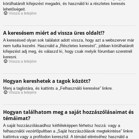
körülhatárolt kifejezést megadni, és használd ki a részletes keresés
lehetőségeit.
Vissza a tetejére
A keresésem miért ad vissza üres oldalt!?
A keresésed olyan sok találatot adott vissza, hogy azt a webszerver már
nem tudta kezelni. Használd a „Részletes keresést”, jobban körülhatárolt
kifejezést adj meg, és válaszd ki, hogy csak melyik fórumban szeretnél
keresni.
Vissza a tetejére
Hogyan kereshetek a tagok között?
Menj a taglistára, és kattints a „Felhasználó keresése” linkre.
Vissza a tetejére
Hogyan találhatom meg a saját hozzászólásaimat és
témáimat?
A saját hozzászólásaidhoz kétféleképpen férhetsz hozzá: vagy a
felhasználói vezérlőpultban a „Saját hozzászólások megtekintése” linkre
kattintva vagy a profilodon keresztül. A témáid eléréséhez használd a