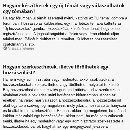
Hogyan készíthetek egy új témát vagy válaszolhatok
egy témában?
Ha egy fórumban új témát szeretnél nyitni, kattints az "Új téma" gombra a
fórumban. Hozzászólás küldéséhez egy már létező témába kattints az
"Új hozzászólás" gombra. Hozzászólás küldéséhez lehet, hogy előbb
regisztrálnod kell. A jogosultságaidat a fórum vagy téma oldalak alján
találod meg. Például: Nyithatsz új témákat, Küldhetsz hozzászólást
csatolmánnyal stb.
Vissza a tetejére
Hogyan szerkeszthetek, illetve törölhetek egy
hozzászólást?
Ha nem vagy adminisztrátor vagy moderátor, akkor csak azokat a
hozzászólásokat szerkesztheted vagy törölheted, melyeket te küldtél.
Egy hozzászólást a szerkesztés gombra kattintva tudsz szerkeszteni,
általában csak a beküldés utáni korlátozott időtartamban. Abban az
esetben, ha valaki már válaszolt a hozzászólásodra, a hozzászólásod
alatt egy apró szöveg fog megjelenni, mely jelzi, a hozzászólás hányszor
és ki által került szerkesztésre. Ez csak akkor fog megjelenni, ha utánad
küldött már valaki egy hozzászólást, akkor nem, ha még nem válaszolt
senki, illetve ha egy moderátor vagy egy adminisztrátor szerkesztette a
hozzászólásod, bár ők hagyhatnak egy megjegyzést jelezve a