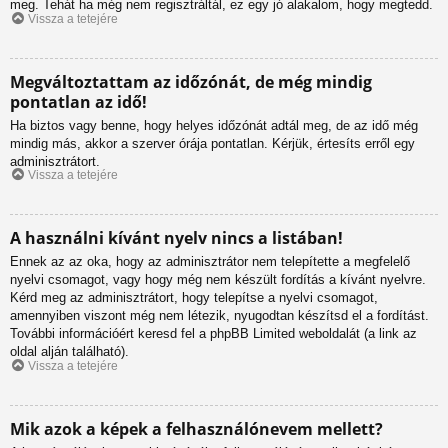
meg. Tehát ha még nem regisztráltál, ez egy jó alakalom, hogy megtedd.
Vissza a tetejére
Megváltoztattam az időzónát, de még mindig
pontatlan az idő!
Ha biztos vagy benne, hogy helyes időzónát adtál meg, de az idő még
mindig más, akkor a szerver órája pontatlan. Kérjük, értesíts erről egy
adminisztrátort.
Vissza a tetejére
A használni kívánt nyelv nincs a listában!
Ennek az az oka, hogy az adminisztrátor nem telepítette a megfelelő
nyelvi csomagot, vagy hogy még nem készült fordítás a kívánt nyelvre.
Kérd meg az adminisztrátort, hogy telepítse a nyelvi csomagot,
amennyiben viszont még nem létezik, nyugodtan készítsd el a fordítást.
További információért keresd fel a phpBB Limited weboldalát (a link az
oldal alján található).
Vissza a tetejére
Mik azok a képek a felhasználónevem mellett?