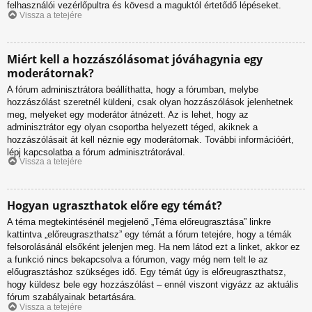
felhasználói vezérlőpultra és kövesd a maguktól értetődő lépéseket.
Vissza a tetejére
Miért kell a hozzászólásomat jóváhagynia egy
moderátornak?
A fórum adminisztrátora beállíthatta, hogy a fórumban, melybe
hozzászólást szeretnél küldeni, csak olyan hozzászólások jelenhetnek
meg, melyeket egy moderátor átnézett. Az is lehet, hogy az
adminisztrátor egy olyan csoportba helyezett téged, akiknek a
hozzászólásait át kell néznie egy moderátornak. További információért,
lépj kapcsolatba a fórum adminisztrátorával.
Vissza a tetejére
Hogyan ugraszthatok előre egy témát?
A téma megtekintésénél megjelenő „Téma előreugrasztása” linkre
kattintva „előreugraszthatsz” egy témát a fórum tetejére, hogy a témák
felsorolásánál elsőként jelenjen meg. Ha nem látod ezt a linket, akkor ez
a funkció nincs bekapcsolva a fórumon, vagy még nem telt le az
előugrasztáshoz szükséges idő. Egy témát úgy is előreugraszthatsz,
hogy küldesz bele egy hozzászólást – ennél viszont vigyázz az aktuális
fórum szabályainak betartására.
Vissza a tetejére