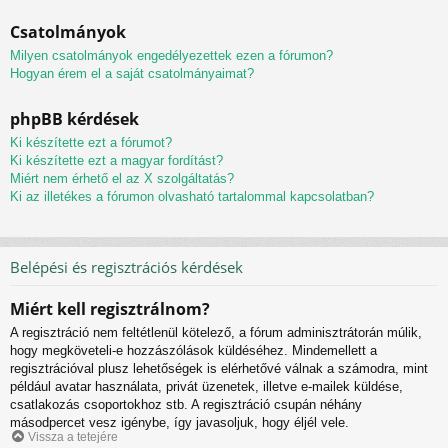
Csatolmányok
Milyen csatolmányok engedélyezettek ezen a fórumon?
Hogyan érem el a saját csatolmányaimat?
phpBB kérdések
Ki készítette ezt a fórumot?
Ki készítette ezt a magyar fordítást?
Miért nem érhető el az X szolgáltatás?
Ki az illetékes a fórumon olvasható tartalommal kapcsolatban?
Belépési és regisztrációs kérdések
Miért kell regisztrálnom?
A regisztráció nem feltétlenül kötelező, a fórum adminisztrátorán múlik,
hogy megköveteli-e hozzászólások küldéséhez. Mindemellett a
regisztrációval plusz lehetőségek is elérhetővé válnak a számodra, mint
például avatar használata, privát üzenetek, illetve e-mailek küldése,
csatlakozás csoportokhoz stb. A regisztráció csupán néhány
másodpercet vesz igénybe, így javasoljuk, hogy éljél vele.
Vissza a tetejére