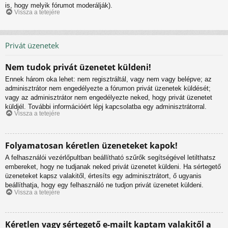
is, hogy melyik fórumot moderálják).
Vissza a tetejére
Privát üzenetek
Nem tudok privát üzenetet küldeni!
Ennek három oka lehet: nem regisztráltál, vagy nem vagy belépve; az
adminisztrátor nem engedélyezte a fórumon privát üzenetek küldését;
vagy az adminisztrátor nem engedélyezte neked, hogy privát üzenetet
küldjél. További információért lépj kapcsolatba egy adminisztrátorral.
Vissza a tetejére
Folyamatosan kéretlen üzeneteket kapok!
A felhasználói vezérlőpultban beállítható szűrők segítségével letilthatsz
embereket, hogy ne tudjanak neked privát üzenetet küldeni. Ha sértegető
üzeneteket kapsz valakitől, értesíts egy adminisztrátort, ő ugyanis
beállíthatja, hogy egy felhasználó ne tudjon privát üzenetet küldeni.
Vissza a tetejére
Kéretlen vagy sértegető e-mailt kaptam valakitől a