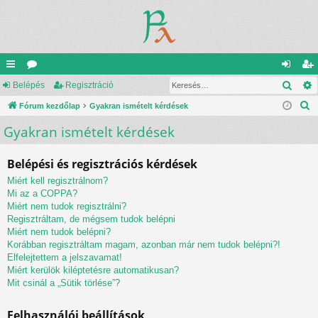
Kere
yo
Belépés
ór
Regisztráció
el
eg
K
rs
Fórum kezdőlap
u
Gyakran ismételt kérdések
ép
is
e
Gyakran ismételt kérdések
lin
m
és
ztr
r
ke
ok
ác
e
Belépési és regisztrációs kérdések
s
k
ió
Miért kell regisztrálnom?
é
Mi az a COPPA?
s
Miért nem tudok regisztrálni?
Regisztráltam, de mégsem tudok belépni
Miért nem tudok belépni?
Korábban regisztráltam magam, azonban már nem tudok belépni?!
Elfelejtettem a jelszavamat!
Miért kerülök kiléptetésre automatikusan?
Mit csinál a „Sütik törlése”?
Felhasználói beállítások