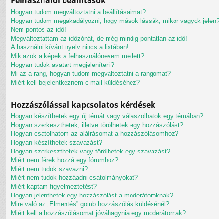
Felhasználói beállítások
Hogyan tudom megváltoztatni a beállításaimat?
Hogyan tudom megakadályozni, hogy mások lássák, mikor vagyok jelen
Nem pontos az idő!
Megváltoztattam az időzónát, de még mindig pontatlan az idő!
A használni kívánt nyelv nincs a listában!
Mik azok a képek a felhasználónevem mellett?
Hogyan tudok avatart megjeleníteni?
Mi az a rang, hogyan tudom megváltoztatni a rangomat?
Miért kell bejelentkeznem e-mail küldéséhez?
Hozzászólással kapcsolatos kérdések
Hogyan készíthetek egy új témát vagy válaszolhatok egy témában?
Hogyan szerkeszthetek, illetve törölhetek egy hozzászólást?
Hogyan csatolhatom az aláírásomat a hozzászólásomhoz?
Hogyan készíthetek szavazást?
Hogyan szerkeszthetek vagy törölhetek egy szavazást?
Miért nem férek hozzá egy fórumhoz?
Miért nem tudok szavazni?
Miért nem tudok hozzáadni csatolmányokat?
Miért kaptam figyelmeztetést?
Hogyan jelenthetek egy hozzászólást a moderátoroknak?
Mire való az „Elmentés” gomb hozzászólás küldésénél?
Miért kell a hozzászólásomat jóváhagynia egy moderátornak?