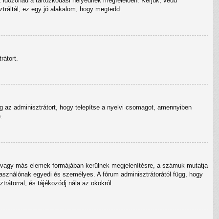
z időzónád a tartózkodási helyednek megfelelően. Kérjük, vedd
ztráltál, ez egy jó alakalom, hogy megtedd.
rátort.
g az adminisztrátort, hogy telepítse a nyelvi csomagot, amennyiben
.
ok vagy más elemek formájában kerülnek megjelenítésre, a számuk mutatja
használónak egyedi és személyes. A fórum adminisztrátorától függ, hogy
trátorral, és tájékozódj nála az okokról.