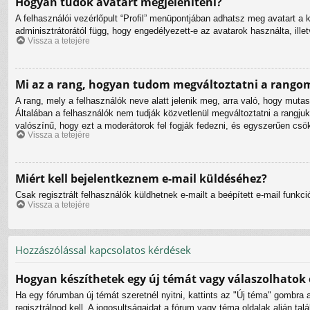
Hogyan tudok avatart megjeleníteni?
A felhasználói vezérlőpult “Profil” menüpontjában adhatsz meg avatart a 
adminisztrátorától függ, hogy engedélyezett-e az avatarok használta, ille
Vissza a tetejére
Mi az a rang, hogyan tudom megváltoztatni a rango
A rang, mely a felhasználók neve alatt jelenik meg, arra való, hogy mut
Általában a felhasználók nem tudják közvetlenül megváltoztatni a rangjuk
valószínű, hogy ezt a moderátorok fel fogják fedezni, és egyszerűen csö
Vissza a tetejére
Miért kell bejelentkeznem e-mail küldéséhez?
Csak regisztrált felhasználók küldhetnek e-mailt a beépített e-mail funk
Vissza a tetejére
Hozzászólással kapcsolatos kérdések
Hogyan készíthetek egy új témát vagy válaszolhatok
Ha egy fórumban új témát szeretnél nyitni, kattints az "Új téma" gombr
regisztrálnod kell. A jogosultságaidat a fórum vagy téma oldalak alján t