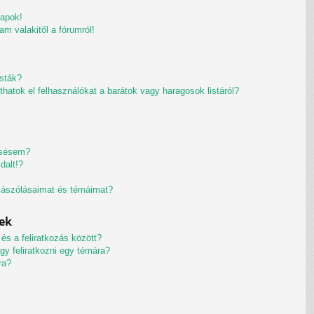
kapok!
am valakitől a fórumról!
isták?
thatok el felhasználókat a barátok vagy haragosok listáról?
resésem?
dalt!?
zászólásaimat és témáimat?
cek
és a feliratkozás között?
y feliratkozni egy témára?
ra?