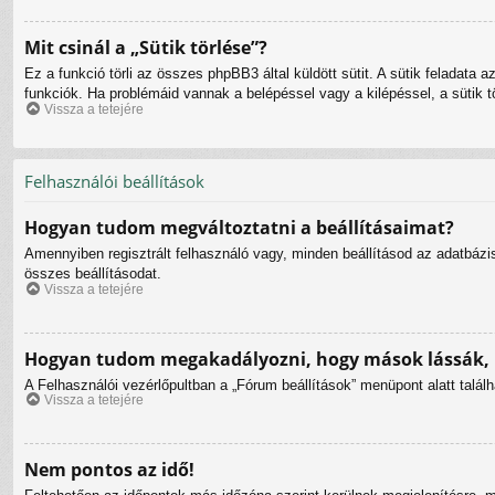
Mit csinál a „Sütik törlése”?
Ez a funkció törli az összes phpBB3 által küldött sütit. A sütik feladata
funkciók. Ha problémáid vannak a belépéssel vagy a kilépéssel, a sütik tö
Vissza a tetejére
Felhasználói beállítások
Hogyan tudom megváltoztatni a beállításaimat?
Amennyiben regisztrált felhasználó vagy, minden beállításod az adatbázi
összes beállításodat.
Vissza a tetejére
Hogyan tudom megakadályozni, hogy mások lássák, 
A Felhasználói vezérlőpultban a „Fórum beállítások” menüpont alatt találha
Vissza a tetejére
Nem pontos az idő!