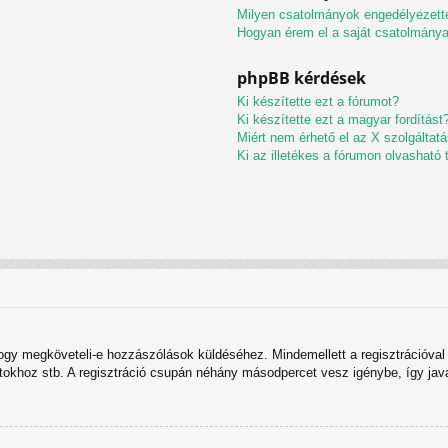
Milyen csatolmányok engedélyezett
Hogyan érem el a saját csatolmány
phpBB kérdések
Ki készítette ezt a fórumot?
Ki készítette ezt a magyar fordítást
Miért nem érhető el az X szolgáltat
Ki az illetékes a fórumon olvasható
 hogy megköveteli-e hozzászólások küldéséhez. Mindemellett a regisztrációval
rtokhoz stb. A regisztráció csupán néhány másodpercet vesz igénybe, így javas