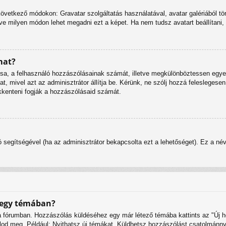
következő módokon: Gravatar szolgáltatás használatával, avatar galériából tö
tve milyen módon lehet megadni ezt a képet. Ha nem tudsz avatart beállítani, 
mat?
assa, a felhasználó hozzászólásainak számát, illetve megkülönböztessen egye
at, mivel azt az adminisztrátor állítja be. Kérünk, ne szólj hozzá felesleg
kkenteni fogják a hozzászólásaid számát.
ció segítségével (ha az adminisztrátor bekapcsolta ezt a lehetőséget). Ez a 
 egy témában?
a a fórumban. Hozzászólás küldéséhez egy már létező témába kattints az "Új
alálod meg. Például: Nyithatsz új témákat, Küldhetsz hozzászólást csatolmánny