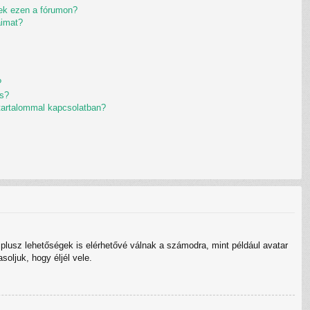
ek ezen a fórumon?
aimat?
?
ás?
 tartalommal kapcsolatban?
 plusz lehetőségek is elérhetővé válnak a számodra, mint például avatar
oljuk, hogy éljél vele.