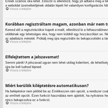
Ennek számos oka lehet. Először is ellenőrizd, hogy jól adtad-e meg a fe
a weboldal üzemeltetőjének oldalán lépett fel valamilyen konfigurációs hi
Vissza a tetejére
Korábban regisztráltam magam, azonban már nem tu
Keresd elő a regisztrációkor kapott e-mailt, ellenőrizd le a felhasználóne
utóbbinak egy lehetséges oka, hogy nem küldtél egy hozzászólást se. N
az adatbázis méretét. Próbálj meg újra regisztrálni és bekapcsolódni a tá
Vissza a tetejére
Elfelejtettem a jelszavamat!
Semmi pánik! A jelszavad ugyan nem lehet utólag kideríteni, de lehetősé
újra be kell tudnod lépned.
Vissza a tetejére
Miért kerülök kiléptetésre automatikusan?
Ha belépéskor nem jelölöd be az
Emlékezzen rám
opciót, a rendszer csa
az említett opciót. Ezen funkció használata nem ajánlott, ha nyilvános h
nincs bekapcsolva ez a funkció.
Vissza a tetejére