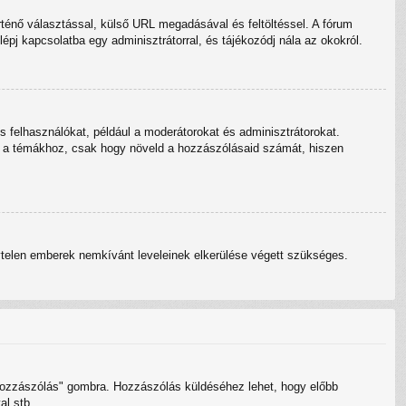
rténő választással, külső URL megadásával és feltöltéssel. A fórum
lépj kapcsolatba egy adminisztrátorral, és tájékozódj nála az okokról.
s felhasználókat, például a moderátorokat és adminisztrátorokat.
esen a témákhoz, csak hogy növeld a hozzászólásaid számát, hiszen
névtelen emberek nemkívánt leveleinek elkerülése végett szükséges.
 hozzászólás" gombra. Hozzászólás küldéséhez lehet, hogy előbb
al stb.