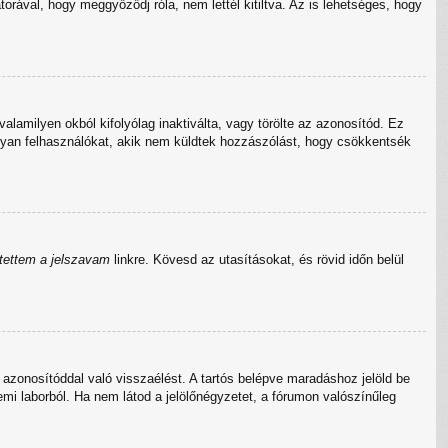
orával, hogy meggyőződj róla, nem lettél kitiltva. Az is lehetséges, hogy
valamilyen okból kifolyólag inaktiválta, vagy törölte az azonosítód. Ez
lyan felhasználókat, akik nem küldtek hozzászólást, hogy csökkentsék
jtettem a jelszavam
linkre. Kövesd az utasításokat, és rövid időn belül
azonosítóddal való visszaélést. A tartós belépve maradáshoz jelöld be
emi laborból. Ha nem látod a jelölőnégyzetet, a fórumon valószínűleg