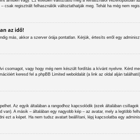
int amiben vagy. Ez esetben változtasd meg a felhasználói vezérlőpultban a
t – csak regisztrált felhasználók változtathatják meg. Tehát ha még nem regis
an az idő!
ig más, akkor a szerver órája pontatlan. Kérjük, értesíts erről egy adminiszt
lvi csomagot, vagy hogy még nem készült fordítás a kívánt nyelvre. Kérd me
ációért keresd fel a phpBB Limited weboldalát (a link az oldal alján található)
pelhet. Az egyik általában a rangodhoz kapcsolódik (ezek általában csillag
 van). A másik – általában egy nagyobb kép – az avatar, mely a legtöbb fel
i ezt a képet. Ha nem tudsz avatart beállítani, lépj kapcsolatba egy adminisz