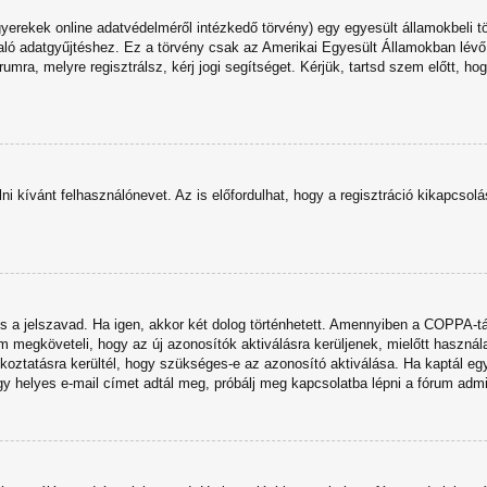
yerekek online adatvédelméről intézkedő törvény) egy egyesült államokbeli t
való adatgyűjtéshez. Ez a törvény csak az Amerikai Egyesült Államokban l
ra, melyre regisztrálsz, kérj jogi segítséget. Kérjük, tartsd szem előtt, hog
lni kívánt felhasználónevet. Az is előfordulhat, hogy a regisztráció kikapcsolá
 és a jelszavad. Ha igen, akkor két dolog történhetett. Amennyiben a COPPA-
m megköveteli, hogy az új azonosítók aktiválásra kerüljenek, mielőtt használ
ékoztatásra kerültél, hogy szükséges-e az azonosító aktiválása. Ha kaptál egy
 helyes e-mail címet adtál meg, próbálj meg kapcsolatba lépni a fórum admin