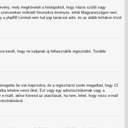
örvény, mely megköveteli a honlapoktól, hogy írásos szülői vagy
évő szervereken működő fórumokra érvényes, tehát Magyarországon nem.
y a phpBB Limited nem tud jogi tanácsot adni, és az alább leírtakon kívül
sra került, hogy ne tudjanak új felhasználók regisztrálni. További
támogatás be van kapcsolva, és a regisztráció során megadtad, hogy 13
atba lehetne venni őket. Ezt vagy egy adminisztrátornak vagy a
 e-mailt, akkor kövesd az utasításait, ha nem, lehet, hogy rossz e-mail
isztrátorával.