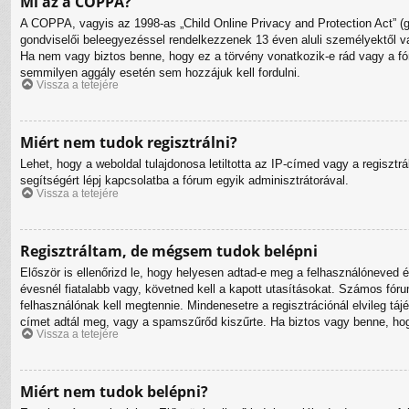
Mi az a COPPA?
A COPPA, vagyis az 1998-as „Child Online Privacy and Protection Act” (g
gondviselői beleegyezéssel rendelkezzenek 13 éven aluli személyektől 
Ha nem vagy biztos benne, hogy ez a törvény vonatkozik-e rád vagy a fórum
semmilyen aggály esetén sem hozzájuk kell fordulni.
Vissza a tetejére
Miért nem tudok regisztrálni?
Lehet, hogy a weboldal tulajdonosa letiltotta az IP-címed vagy a regisztrá
segítségért lépj kapcsolatba a fórum egyik adminisztrátorával.
Vissza a tetejére
Regisztráltam, de mégsem tudok belépni
Először is ellenőrizd le, hogy helyesen adtad-e meg a felhasználóneved
évesnél fiatalabb vagy, követned kell a kapott utasításokat. Számos fóru
felhasználónak kell megtennie. Mindenesetre a regisztrációnál elvileg táj
címet adtál meg, vagy a spamszűrőd kiszűrte. Ha biztos vagy benne, hogy
Vissza a tetejére
Miért nem tudok belépni?