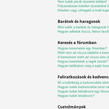
Nem tudok privát üzenetet küldeni!
Folyamatosan kéretlen üzeneteket 
?
Kéretlen vagy sértegető e-mailt kapt
Barátok és haragosok
Mire valók a barátok és haragosok l
Hogyan adhatok hozzá, illetve távolí
Keresés a fórumban
Hogyan kereshetek egy fórumban?
Miért nem ad vissza találatot a ke
A keresésem miért ad vissza üres ol
Hogyan kereshetek a tagok között?
Hogyan találhatom meg a saját hoz
Feliratkozások és kedven
Mi a különbség a kedvencekbe tétel 
Hogyan tudok kedvencekbe tenni vag
Hogyan tudok feliratkozni egy fórum
Hogyan tudok leiratkozni?
Csatolmányok