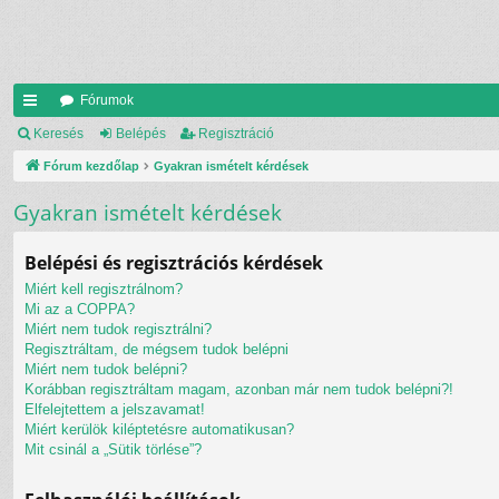
Fórumok
yo
Keresés
Belépés
Regisztráció
rs
Fórum kezdőlap
Gyakran ismételt kérdések
lin
Gyakran ismételt kérdések
ke
Belépési és regisztrációs kérdések
k
Miért kell regisztrálnom?
Mi az a COPPA?
Miért nem tudok regisztrálni?
Regisztráltam, de mégsem tudok belépni
Miért nem tudok belépni?
Korábban regisztráltam magam, azonban már nem tudok belépni?!
Elfelejtettem a jelszavamat!
Miért kerülök kiléptetésre automatikusan?
Mit csinál a „Sütik törlése”?