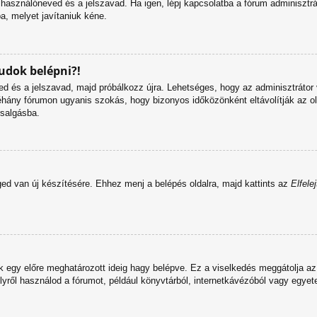
lhasználóneved és a jelszavad. Ha igen, lépj kapcsolatba a fórum adminisztrát
ba, melyet javítaniuk kéne.
dok belépni?!
ved és a jelszavad, majd próbálkozz újra. Lehetséges, hogy az adminisztrátor 
éhány fórumon ugyanis szokás, hogy bizonyos időközönként eltávolítják az o
rsalgásba.
ged van új készítésére. Ehhez menj a belépés oldalra, majd kattints az
Elfele
k egy előre meghatározott ideig hagy belépve. Ez a viselkedés meggátolja az 
elyről használod a fórumot, például könyvtárból, internetkávézóból vagy egyet