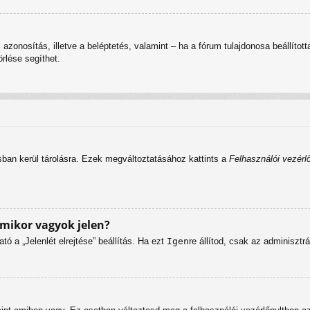
 az azonosítás, illetve a beléptetés, valamint – ha a fórum tulajdonosa beáll
rlése segíthet.
sban kerül tárolásra. Ezek megváltoztatásához kattints a
Felhasználói vezérlő
mikor vagyok jelen?
tó a „Jelenlét elrejtése” beállítás. Ha ezt
Igen
re állítod, csak az adminisztr