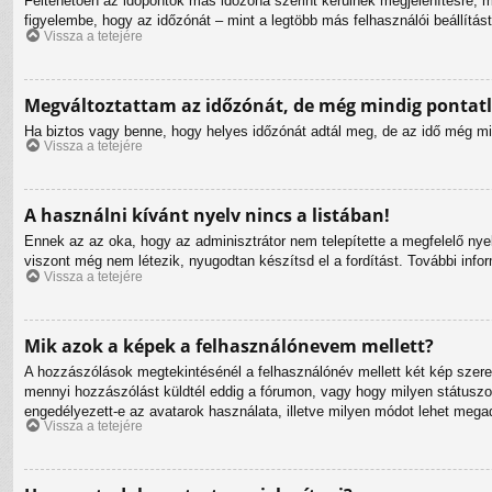
Feltehetően az időpontok más időzóna szerint kerülnek megjelenítésre, m
figyelembe, hogy az időzónát – mint a legtöbb más felhasználói beállítás
Vissza a tetejére
Megváltoztattam az időzónát, de még mindig pontatl
Ha biztos vagy benne, hogy helyes időzónát adtál meg, de az idő még mind
Vissza a tetejére
A használni kívánt nyelv nincs a listában!
Ennek az az oka, hogy az adminisztrátor nem telepítette a megfelelő nye
viszont még nem létezik, nyugodtan készítsd el a fordítást. További inform
Vissza a tetejére
Mik azok a képek a felhasználónevem mellett?
A hozzászólások megtekintésénél a felhasználónév mellett két kép szere
mennyi hozzászólást küldtél eddig a fórumon, vagy hogy milyen státuszod
engedélyezett-e az avatarok használata, illetve milyen módot lehet megadn
Vissza a tetejére