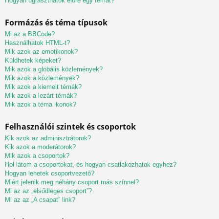
Hogyan ugraszthatok előre egy témát?
Formázás és téma típusok
Mi az a BBCode?
Használhatok HTML-t?
Mik azok az emotikonok?
Küldhetek képeket?
Mik azok a globális közlemények?
Mik azok a közlemények?
Mik azok a kiemelt témák?
Mik azok a lezárt témák?
Mik azok a téma ikonok?
Felhasználói szintek és csoportok
Kik azok az adminisztrátorok?
Kik azok a moderátorok?
Mik azok a csoportok?
Hol látom a csoportokat, és hogyan csatlakozhatok egyhez?
Hogyan lehetek csoportvezető?
Miért jelenik meg néhány csoport más színnel?
Mi az az „elsődleges csoport”?
Mi az az „A csapat” link?