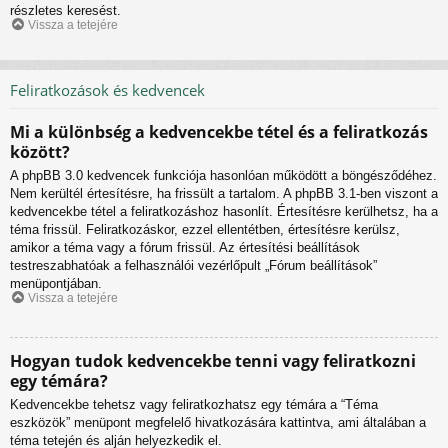
részletes keresést.
Vissza a tetejére
Feliratkozások és kedvencek
Mi a különbség a kedvencekbe tétel és a feliratkozás
között?
A phpBB 3.0 kedvencek funkciója hasonlóan működött a böngésződéhez.
Nem kerültél értesítésre, ha frissült a tartalom. A phpBB 3.1-ben viszont a
kedvencekbe tétel a feliratkozáshoz hasonlít. Értesítésre kerülhetsz, ha a
téma frissül. Feliratkozáskor, ezzel ellentétben, értesítésre kerülsz,
amikor a téma vagy a fórum frissül. Az értesítési beállítások
testreszabhatóak a felhasználói vezérlőpult „Fórum beállítások”
menüpontjában.
Vissza a tetejére
Hogyan tudok kedvencekbe tenni vagy feliratkozni
egy témára?
Kedvencekbe tehetsz vagy feliratkozhatsz egy témára a “Téma
eszközök” menüpont megfelelő hivatkozására kattintva, ami általában a
téma tetején és alján helyezkedik el.