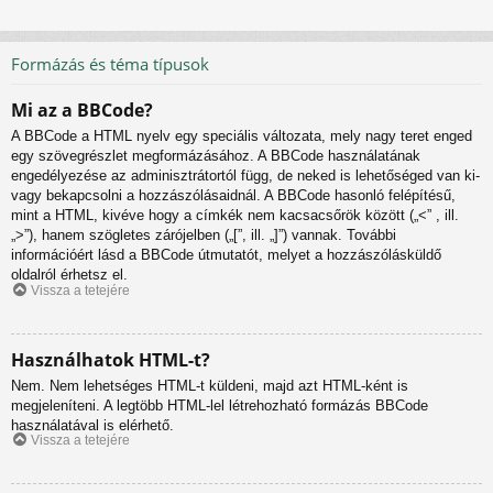
Formázás és téma típusok
Mi az a BBCode?
A BBCode a HTML nyelv egy speciális változata, mely nagy teret enged
egy szövegrészlet megformázásához. A BBCode használatának
engedélyezése az adminisztrátortól függ, de neked is lehetőséged van ki-
vagy bekapcsolni a hozzászólásaidnál. A BBCode hasonló felépítésű,
mint a HTML, kivéve hogy a címkék nem kacsacsőrök között („<” , ill.
„>”), hanem szögletes zárójelben („[”, ill. „]”) vannak. További
információért lásd a BBCode útmutatót, melyet a hozzászólásküldő
oldalról érhetsz el.
Vissza a tetejére
Használhatok HTML-t?
Nem. Nem lehetséges HTML-t küldeni, majd azt HTML-ként is
megjeleníteni. A legtöbb HTML-lel létrehozható formázás BBCode
használatával is elérhető.
Vissza a tetejére