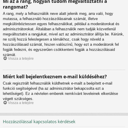
Mi az a rang, hogyan tudom megváltoztatni a
rangomat?
A rang, mely a felhasználók neve alatt jelenik meg, arra való, hogy
mutassa, a felhasználó hozzászólásainak számát, illetve
megkülönböztessen egyes felhasználókat, például a moderátorokat és
adminisztrátorokat. Általában a felhasználók nem tudják közvetlenül
megváltoztatni a rangjukat, mivel azt az adminisztrátor állítja be. Kérünk,
ne szólj hozzá feleslegesen a témákhoz, csak hogy növeld a
hozzászólásaid számát, hiszen valószínű, hogy ezt a moderátorok fel
fogják fedezni, és egyszerűen csökkenteni fogják a hozzászólásaid
számát.
Vissza a tetejére
Miért kell bejelentkeznem e-mail küldéséhez?
Csak regisztrált felhasználók küldhetnek e-mailt a beépített e-mail
funkció segítségével (ha az adminisztrátor bekapcsolta ezt a
lehetőséget). Ez a névtelen emberek nemkívánt leveleinek elkerülése
végett szükséges.
Vissza a tetejére
Hozzászólással kapcsolatos kérdések