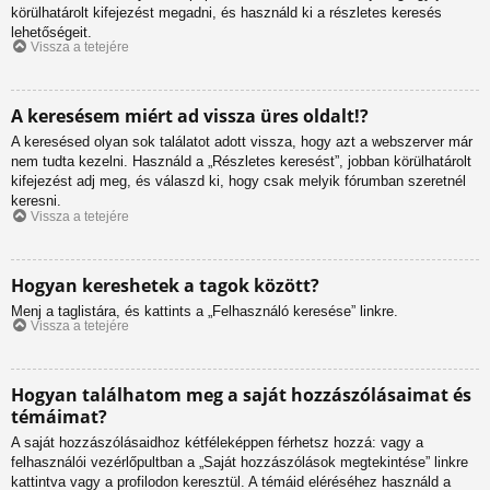
körülhatárolt kifejezést megadni, és használd ki a részletes keresés
lehetőségeit.
Vissza a tetejére
A keresésem miért ad vissza üres oldalt!?
A keresésed olyan sok találatot adott vissza, hogy azt a webszerver már
nem tudta kezelni. Használd a „Részletes keresést”, jobban körülhatárolt
kifejezést adj meg, és válaszd ki, hogy csak melyik fórumban szeretnél
keresni.
Vissza a tetejére
Hogyan kereshetek a tagok között?
Menj a taglistára, és kattints a „Felhasználó keresése” linkre.
Vissza a tetejére
Hogyan találhatom meg a saját hozzászólásaimat és
témáimat?
A saját hozzászólásaidhoz kétféleképpen férhetsz hozzá: vagy a
felhasználói vezérlőpultban a „Saját hozzászólások megtekintése” linkre
kattintva vagy a profilodon keresztül. A témáid eléréséhez használd a