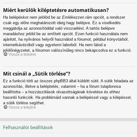
Miért kerülök kiléptetésre automatikusan?
Ha belépéskor nem jelölöd be az
Emlékezzen rám
opciót, a rendszer
csak egy előre meghatározott ideig hagy belépve. Ez a viselkedés
meggátolja az azonosítóddal való visszaélést. A tartós belépve
maradáshoz jelöld be az említett opciót. Ezen funkció használata nem
ajánlott, ha nyilvános helyről használod a fórumot, például könyvtárból,
internetkávézóból vagy egyetemi laborból. Ha nem látod a
jelölőnégyzetet, a fórumon valószínűleg nincs bekapcsolva ez a funkció.
Vissza a tetejére
Mit csinál a „Sütik törlése”?
Ez a funkció törli az összes phpBB3 által küldött sütit. A sütik feladata az
azonosítás, illetve a beléptetés, valamint – ha a fórum tulajdonosa
beállította – a hozzászólások olvasottságának követése és ehhez
hasonló funkciók. Ha problémáid vannak a belépéssel vagy a kilépéssel,
a sütik törlése segíthet.
Vissza a tetejére
Felhasználói beállítások