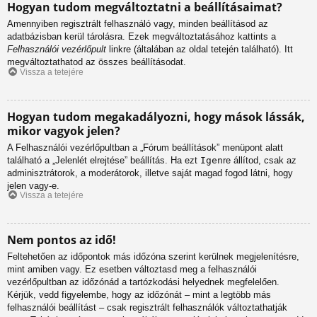
Hogyan tudom megváltoztatni a beállításaimat?
Amennyiben regisztrált felhasználó vagy, minden beállításod az
adatbázisban kerül tárolásra. Ezek megváltoztatásához kattints a
Felhasználói vezérlőpult
linkre (általában az oldal tetején található). Itt
megváltoztathatod az összes beállításodat.
Vissza a tetejére
Hogyan tudom megakadályozni, hogy mások lássák,
mikor vagyok jelen?
A Felhasználói vezérlőpultban a „Fórum beállítások” menüpont alatt
található a „Jelenlét elrejtése” beállítás. Ha ezt
Igen
re állítod, csak az
adminisztrátorok, a moderátorok, illetve saját magad fogod látni, hogy
jelen vagy-e.
Vissza a tetejére
Nem pontos az idő!
Feltehetően az időpontok más időzóna szerint kerülnek megjelenítésre,
mint amiben vagy. Ez esetben változtasd meg a felhasználói
vezérlőpultban az időzónád a tartózkodási helyednek megfelelően.
Kérjük, vedd figyelembe, hogy az időzónát – mint a legtöbb más
felhasználói beállítást – csak regisztrált felhasználók változtathatják