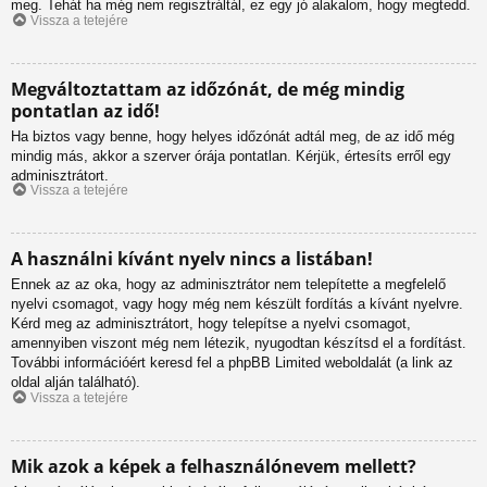
meg. Tehát ha még nem regisztráltál, ez egy jó alakalom, hogy megtedd.
Vissza a tetejére
Megváltoztattam az időzónát, de még mindig
pontatlan az idő!
Ha biztos vagy benne, hogy helyes időzónát adtál meg, de az idő még
mindig más, akkor a szerver órája pontatlan. Kérjük, értesíts erről egy
adminisztrátort.
Vissza a tetejére
A használni kívánt nyelv nincs a listában!
Ennek az az oka, hogy az adminisztrátor nem telepítette a megfelelő
nyelvi csomagot, vagy hogy még nem készült fordítás a kívánt nyelvre.
Kérd meg az adminisztrátort, hogy telepítse a nyelvi csomagot,
amennyiben viszont még nem létezik, nyugodtan készítsd el a fordítást.
További információért keresd fel a phpBB Limited weboldalát (a link az
oldal alján található).
Vissza a tetejére
Mik azok a képek a felhasználónevem mellett?