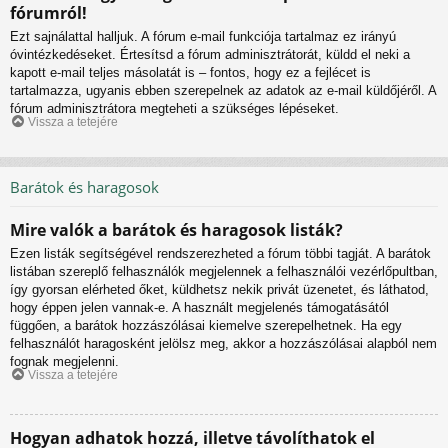
fórumról!
Ezt sajnálattal halljuk. A fórum e-mail funkciója tartalmaz ez irányú
óvintézkedéseket. Értesítsd a fórum adminisztrátorát, küldd el neki a
kapott e-mail teljes másolatát is – fontos, hogy ez a fejlécet is
tartalmazza, ugyanis ebben szerepelnek az adatok az e-mail küldőjéről. A
fórum adminisztrátora megteheti a szükséges lépéseket.
Vissza a tetejére
Barátok és haragosok
Mire valók a barátok és haragosok listák?
Ezen listák segítségével rendszerezheted a fórum többi tagját. A barátok
listában szereplő felhasználók megjelennek a felhasználói vezérlőpultban,
így gyorsan elérheted őket, küldhetsz nekik privát üzenetet, és láthatod,
hogy éppen jelen vannak-e. A használt megjelenés támogatásától
függően, a barátok hozzászólásai kiemelve szerepelhetnek. Ha egy
felhasználót haragosként jelölsz meg, akkor a hozzászólásai alapból nem
fognak megjelenni.
Vissza a tetejére
Hogyan adhatok hozzá, illetve távolíthatok el