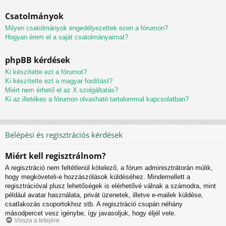
Csatolmányok
Milyen csatolmányok engedélyezettek ezen a fórumon?
Hogyan érem el a saját csatolmányaimat?
phpBB kérdések
Ki készítette ezt a fórumot?
Ki készítette ezt a magyar fordítást?
Miért nem érhető el az X szolgáltatás?
Ki az illetékes a fórumon olvasható tartalommal kapcsolatban?
Belépési és regisztrációs kérdések
Miért kell regisztrálnom?
A regisztráció nem feltétlenül kötelező, a fórum adminisztrátorán múlik,
hogy megköveteli-e hozzászólások küldéséhez. Mindemellett a
regisztrációval plusz lehetőségek is elérhetővé válnak a számodra, mint
például avatar használata, privát üzenetek, illetve e-mailek küldése,
csatlakozás csoportokhoz stb. A regisztráció csupán néhány
másodpercet vesz igénybe, így javasoljuk, hogy éljél vele.
Vissza a tetejére