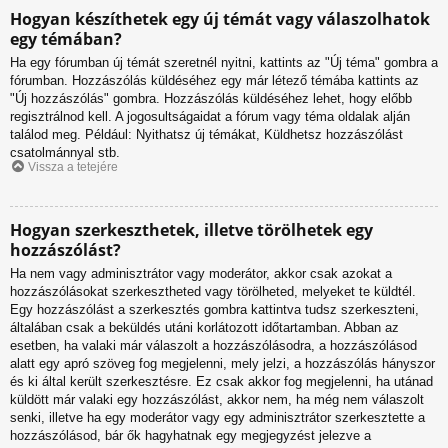
Hogyan készíthetek egy új témát vagy válaszolhatok
egy témában?
Ha egy fórumban új témát szeretnél nyitni, kattints az "Új téma" gombra a
fórumban. Hozzászólás küldéséhez egy már létező témába kattints az
"Új hozzászólás" gombra. Hozzászólás küldéséhez lehet, hogy előbb
regisztrálnod kell. A jogosultságaidat a fórum vagy téma oldalak alján
találod meg. Például: Nyithatsz új témákat, Küldhetsz hozzászólást
csatolmánnyal stb.
Vissza a tetejére
Hogyan szerkeszthetek, illetve törölhetek egy
hozzászólást?
Ha nem vagy adminisztrátor vagy moderátor, akkor csak azokat a
hozzászólásokat szerkesztheted vagy törölheted, melyeket te küldtél.
Egy hozzászólást a szerkesztés gombra kattintva tudsz szerkeszteni,
általában csak a beküldés utáni korlátozott időtartamban. Abban az
esetben, ha valaki már válaszolt a hozzászólásodra, a hozzászólásod
alatt egy apró szöveg fog megjelenni, mely jelzi, a hozzászólás hányszor
és ki által került szerkesztésre. Ez csak akkor fog megjelenni, ha utánad
küldött már valaki egy hozzászólást, akkor nem, ha még nem válaszolt
senki, illetve ha egy moderátor vagy egy adminisztrátor szerkesztette a
hozzászólásod, bár ők hagyhatnak egy megjegyzést jelezve a