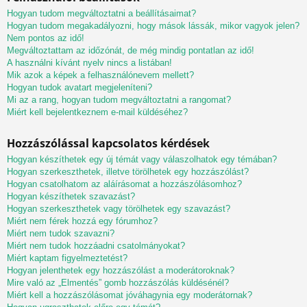
Hogyan tudom megváltoztatni a beállításaimat?
Hogyan tudom megakadályozni, hogy mások lássák, mikor vagyok jelen?
Nem pontos az idő!
Megváltoztattam az időzónát, de még mindig pontatlan az idő!
A használni kívánt nyelv nincs a listában!
Mik azok a képek a felhasználónevem mellett?
Hogyan tudok avatart megjeleníteni?
Mi az a rang, hogyan tudom megváltoztatni a rangomat?
Miért kell bejelentkeznem e-mail küldéséhez?
Hozzászólással kapcsolatos kérdések
Hogyan készíthetek egy új témát vagy válaszolhatok egy témában?
Hogyan szerkeszthetek, illetve törölhetek egy hozzászólást?
Hogyan csatolhatom az aláírásomat a hozzászólásomhoz?
Hogyan készíthetek szavazást?
Hogyan szerkeszthetek vagy törölhetek egy szavazást?
Miért nem férek hozzá egy fórumhoz?
Miért nem tudok szavazni?
Miért nem tudok hozzáadni csatolmányokat?
Miért kaptam figyelmeztetést?
Hogyan jelenthetek egy hozzászólást a moderátoroknak?
Mire való az „Elmentés” gomb hozzászólás küldésénél?
Miért kell a hozzászólásomat jóváhagynia egy moderátornak?