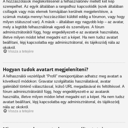
A hozzászólások megtekintésénél a felhasználónév mellett két kép
szerepelhet. Az egyik általában a rangodhoz kapcsolódik (ezek általában
csillagok vagy más elemek formájában kerülnek megjelenítésre, a
számuk mutatja mennyi hozzászólást küldtél eddig a fórumon, vagy hogy
milyen státuszod van). A másik – általában egy nagyobb kép – az avatar,
mely a legtöbb felhasználónak egyedi és személyes. A fórum
adminisztrátorától függ, hogy engedélyezett-e az avatarok használata,
illetve milyen módot lehet megadni ezt a képet. Ha nem tudsz avatart
beállítani, lépj kapcsolatba egy adminisztrátorral, és tájékozódj nála az
okokról.
Vissza a tetejére
Hogyan tudok avatart megjeleníteni?
A felhasználói vezérlőpult “Profil” menüpontjában adhatsz meg avatart a
következő módokon: Gravatar szolgáltatás használatával, avatar
galériából történő választással, külső URL megadásával és feltöltéssel. A
fórum adminisztrátorától függ, hogy engedélyezett-e az avatarok
használta, illetve milyen módon lehet megadni ezt a képet. Ha nem tudsz
avatart beállítani, lépj kapcsolatba egy adminisztrátorral, és tájékozódj
nála az okokról.
Vissza a tetejére