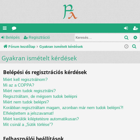
Kere
yo
Belépés
ór
Regisztráció
el
eg
K
rs
Fórum kezdőlap
u
Gyakran ismételt kérdések
ép
is
e
Gyakran ismételt kérdések
lin
m
és
ztr
r
ke
ok
ác
e
Belépési és regisztrációs kérdések
s
k
ió
Miért kell regisztrálnom?
é
Mi az a COPPA?
s
Miért nem tudok regisztrálni?
Regisztráltam, de mégsem tudok belépni
Miért nem tudok belépni?
Korábban regisztráltam magam, azonban már nem tudok belépni?!
Elfelejtettem a jelszavamat!
Miért kerülök kiléptetésre automatikusan?
Mit csinál a „Sütik törlése”?
Felhasználói beállítások