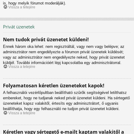
is, hogy melyik fórumot moderálják).
Vissza a tetejére
Privát üzenetek
Nem tudok privát üzenetet küldeni!
Ennek három oka lehet: nem regisztráltál, vagy nem vagy belépve; az
adminisztrátor nem engedélyezte a fórumon privát üzenetek küldését;
vagy az adminisztrátor nem engedélyezte neked, hogy privát üzenetet
küldjél. További információért lépj kapcsolatba egy adminisztrátorral.
Vissza a tetejére
Folyamatosan kéretlen üzeneteket kapok!
A felhasználói vezérlőpultban beállítható szűrők segítségével letilthatsz
embereket, hogy ne tudjanak neked privát üzenetet küldeni. Ha sértegető
üzeneteket kapsz valakitől, értesíts egy adminisztrátort, ő ugyanis
beállíthatja, hogy egy felhasználó ne tudjon privát üzenetet küldeni.
Vissza a tetejére
Kéretlen vagy sértegető e-mailt kaptam valakitől a