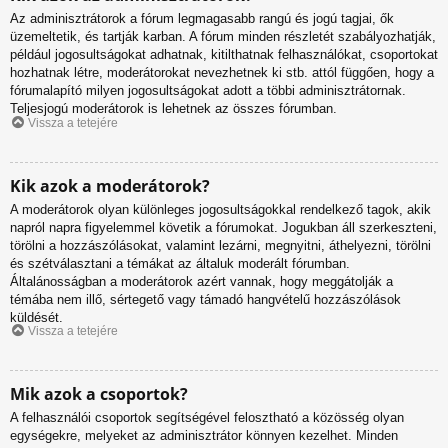
Az adminisztrátorok a fórum legmagasabb rangú és jogú tagjai, ők
üzemeltetik, és tartják karban. A fórum minden részletét szabályozhatják,
például jogosultságokat adhatnak, kitilthatnak felhasználókat, csoportokat
hozhatnak létre, moderátorokat nevezhetnek ki stb. attól függően, hogy a
fórumalapító milyen jogosultságokat adott a többi adminisztrátornak.
Teljesjogú moderátorok is lehetnek az összes fórumban.
Vissza a tetejére
Kik azok a moderátorok?
A moderátorok olyan különleges jogosultságokkal rendelkező tagok, akik
napról napra figyelemmel követik a fórumokat. Jogukban áll szerkeszteni,
törölni a hozzászólásokat, valamint lezárni, megnyitni, áthelyezni, törölni
és szétválasztani a témákat az általuk moderált fórumban.
Általánosságban a moderátorok azért vannak, hogy meggátolják a
témába nem illő, sértegető vagy támadó hangvételű hozzászólások
küldését.
Vissza a tetejére
Mik azok a csoportok?
A felhasználói csoportok segítségével felosztható a közösség olyan
egységekre, melyeket az adminisztrátor könnyen kezelhet. Minden