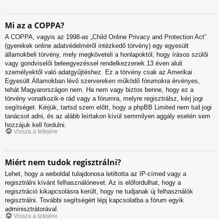
Mi az a COPPA?
A COPPA, vagyis az 1998-as „Child Online Privacy and Protection Act”
(gyerekek online adatvédelméről intézkedő törvény) egy egyesült
államokbeli törvény, mely megköveteli a honlapoktól, hogy írásos szülői
vagy gondviselői beleegyezéssel rendelkezzenek 13 éven aluli
személyektől való adatgyűjtéshez. Ez a törvény csak az Amerikai
Egyesült Államokban lévő szervereken működő fórumokra érvényes,
tehát Magyarországon nem. Ha nem vagy biztos benne, hogy ez a
törvény vonatkozik-e rád vagy a fórumra, melyre regisztrálsz, kérj jogi
segítséget. Kérjük, tartsd szem előtt, hogy a phpBB Limited nem tud jogi
tanácsot adni, és az alább leírtakon kívül semmilyen aggály esetén sem
hozzájuk kell fordulni.
Vissza a tetejére
Miért nem tudok regisztrálni?
Lehet, hogy a weboldal tulajdonosa letiltotta az IP-címed vagy a
regisztrálni kívánt felhasználónevet. Az is előfordulhat, hogy a
regisztráció kikapcsolásra került, hogy ne tudjanak új felhasználók
regisztrálni. További segítségért lépj kapcsolatba a fórum egyik
adminisztrátorával.
Vissza a tetejére