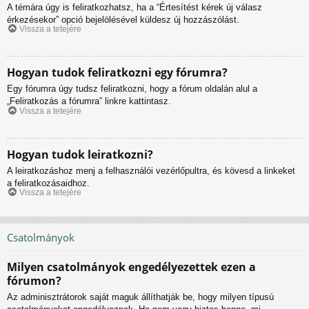
A témára úgy is feliratkozhatsz, ha a “Értesítést kérek új válasz
érkezésekor” opció bejelölésével küldesz új hozzászólást.
Vissza a tetejére
Hogyan tudok feliratkozni egy fórumra?
Egy fórumra úgy tudsz feliratkozni, hogy a fórum oldalán alul a
„Feliratkozás a fórumra” linkre kattintasz.
Vissza a tetejére
Hogyan tudok leiratkozni?
A leiratkozáshoz menj a felhasználói vezérlőpultra, és kövesd a linkeket
a feliratkozásaidhoz.
Vissza a tetejére
Csatolmányok
Milyen csatolmányok engedélyezettek ezen a
fórumon?
Az adminisztrátorok saját maguk állíthatják be, hogy milyen típusú