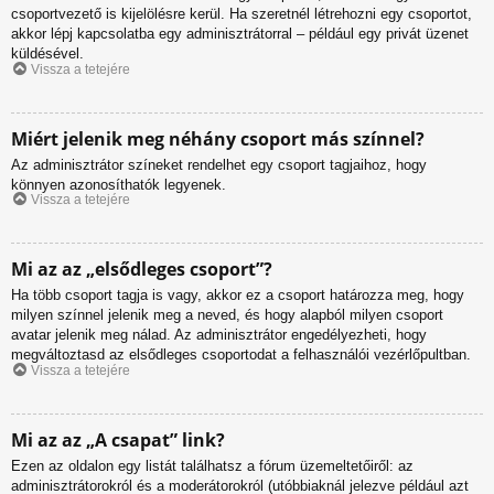
csoportvezető is kijelölésre kerül. Ha szeretnél létrehozni egy csoportot,
akkor lépj kapcsolatba egy adminisztrátorral – például egy privát üzenet
küldésével.
Vissza a tetejére
Miért jelenik meg néhány csoport más színnel?
Az adminisztrátor színeket rendelhet egy csoport tagjaihoz, hogy
könnyen azonosíthatók legyenek.
Vissza a tetejére
Mi az az „elsődleges csoport”?
Ha több csoport tagja is vagy, akkor ez a csoport határozza meg, hogy
milyen színnel jelenik meg a neved, és hogy alapból milyen csoport
avatar jelenik meg nálad. Az adminisztrátor engedélyezheti, hogy
megváltoztasd az elsődleges csoportodat a felhasználói vezérlőpultban.
Vissza a tetejére
Mi az az „A csapat” link?
Ezen az oldalon egy listát találhatsz a fórum üzemeltetőiről: az
adminisztrátorokról és a moderátorokról (utóbbiaknál jelezve például azt