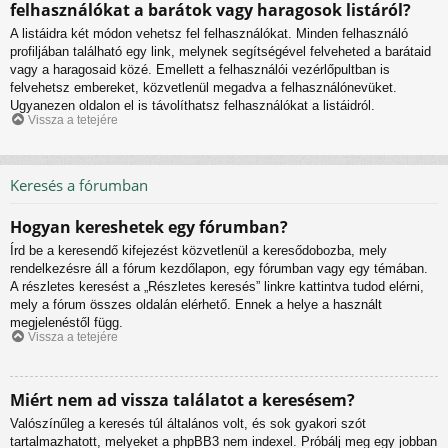
felhasználókat a barátok vagy haragosok listáról?
A listáidra két módon vehetsz fel felhasználókat. Minden felhasználó
profiljában található egy link, melynek segítségével felveheted a barátaid
vagy a haragosaid közé. Emellett a felhasználói vezérlőpultban is
felvehetsz embereket, közvetlenül megadva a felhasználónevüket.
Ugyanezen oldalon el is távolíthatsz felhasználókat a listáidról.
Vissza a tetejére
Keresés a fórumban
Hogyan kereshetek egy fórumban?
Írd be a keresendő kifejezést közvetlenül a keresődobozba, mely
rendelkezésre áll a fórum kezdőlapon, egy fórumban vagy egy témában.
A részletes keresést a „Részletes keresés” linkre kattintva tudod elérni,
mely a fórum összes oldalán elérhető. Ennek a helye a használt
megjelenéstől függ.
Vissza a tetejére
Miért nem ad vissza találatot a keresésem?
Valószínűleg a keresés túl általános volt, és sok gyakori szót
tartalmazhatott, melyeket a phpBB3 nem indexel. Próbálj meg egy jobban