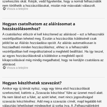
szerkesztés okát. Kérjük, vedd figyelembe, hogy a normál felhasználók
nem törölhetik a hozzászólásukat, miután már másvalaki válaszolt.
Vissza a tetejére
Hogyan csatolhatom az aláírásomat a
hozzászólásomhoz?
A csatoláshoz először el kell készítened az aláírásod – ezt a felhasználói
vezérlőpultban teheted meg. Ezután a hozzászólás küldésénél csak
jelöld be az
Aláírás hozzáadása
opciót. Az aláírás automatikusan is
hozzáadható minden hozzászóláshoz, ehhez is a felhasználói
vezérlőpultban kell megváltoztatnod a megfelelő beállítást. Ha így teszel,
az egyes hozzászólásoknál a küldéskor a megfelelő opció
kikapcsolásával még mindig megadhatod, hogy ne kerüljön csatolásra az
aláírásod.
Vissza a tetejére
Hogyan készíthetek szavazást?
Amikor egy új témát nyitsz, vagy egy téma első hozzászólását
szerkeszted, kattints a „Szavazás készítése” fülre az üzenet mező alatt.
Ha nem látod ezt a fület, az azért lehet, mert nincs jogosultságod
szavazás készítéséhez. Add meg a szavazás címét, majd legalább két
választási lehetőséget mindegyiket új sorba írva. A „Felhasználónként