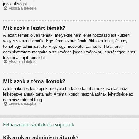
jogosultságot.
Vissza a tetejére
Mik azok a lezárt témák?
A lezárt témák olyan témák, melyekbe nem lehet hozzászólást küldeni
vagy szavazni bennük. Egy téma lezárásának több oka lehet, és egy
témát egy adminisztrátor vagy egy moderátor zárhat le. Ha a fórum
adminisztrátora megadta a szükséges jogosultságokat, lehetőséged lehet
lezárni a saját témáidat.
Vissza a tetejére
Mik azok a téma ikonok?
A téma ikonok kis képek, melyeket a küldő társít a hozzászólásához
jelképezve annak tartalmát. A téma ikonok használatának lehetősége az
adminisztrátortól függ.
Vissza a tetejére
Felhasználói szintek és csoportok
Kik azok az adminisztrátorok?