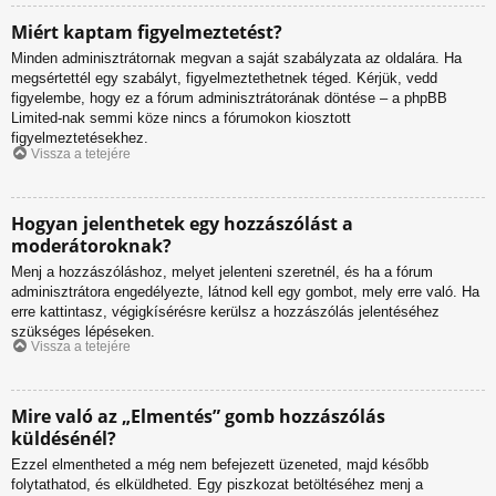
Miért kaptam figyelmeztetést?
Minden adminisztrátornak megvan a saját szabályzata az oldalára. Ha
megsértettél egy szabályt, figyelmeztethetnek téged. Kérjük, vedd
figyelembe, hogy ez a fórum adminisztrátorának döntése – a phpBB
Limited-nak semmi köze nincs a fórumokon kiosztott
figyelmeztetésekhez.
Vissza a tetejére
Hogyan jelenthetek egy hozzászólást a
moderátoroknak?
Menj a hozzászóláshoz, melyet jelenteni szeretnél, és ha a fórum
adminisztrátora engedélyezte, látnod kell egy gombot, mely erre való. Ha
erre kattintasz, végigkísérésre kerülsz a hozzászólás jelentéséhez
szükséges lépéseken.
Vissza a tetejére
Mire való az „Elmentés” gomb hozzászólás
küldésénél?
Ezzel elmentheted a még nem befejezett üzeneted, majd később
folytathatod, és elküldheted. Egy piszkozat betöltéséhez menj a