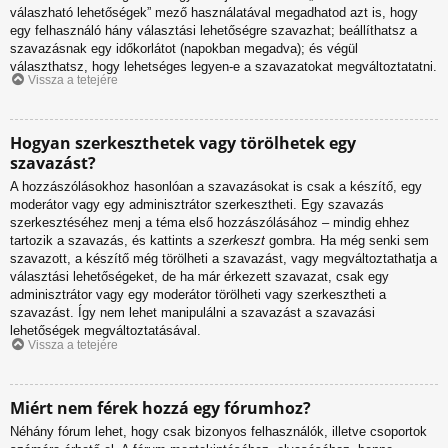
válaszható lehetőségek” mező használatával megadhatod azt is, hogy
egy felhasználó hány választási lehetőségre szavazhat; beállíthatsz a
szavazásnak egy időkorlátot (napokban megadva); és végül
választhatsz, hogy lehetséges legyen-e a szavazatokat megváltoztatatni.
Vissza a tetejére
Hogyan szerkeszthetek vagy törölhetek egy
szavazást?
A hozzászólásokhoz hasonlóan a szavazásokat is csak a készítő, egy
moderátor vagy egy adminisztrátor szerkesztheti. Egy szavazás
szerkesztéséhez menj a téma első hozzászólásához – mindig ehhez
tartozik a szavazás, és kattints a
szerkeszt
gombra. Ha még senki sem
szavazott, a készítő még törölheti a szavazást, vagy megváltoztathatja a
választási lehetőségeket, de ha már érkezett szavazat, csak egy
adminisztrátor vagy egy moderátor törölheti vagy szerkesztheti a
szavazást. Így nem lehet manipulálni a szavazást a szavazási
lehetőségek megváltoztatásával.
Vissza a tetejére
Miért nem férek hozzá egy fórumhoz?
Néhány fórum lehet, hogy csak bizonyos felhasználók, illetve csoportok