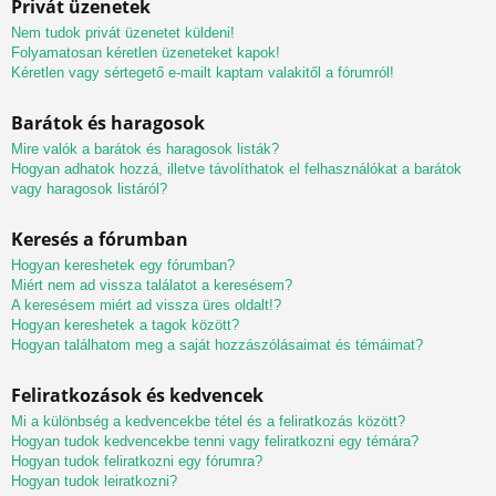
Privát üzenetek
Nem tudok privát üzenetet küldeni!
Folyamatosan kéretlen üzeneteket kapok!
Kéretlen vagy sértegető e-mailt kaptam valakitől a fórumról!
Barátok és haragosok
Mire valók a barátok és haragosok listák?
Hogyan adhatok hozzá, illetve távolíthatok el felhasználókat a barátok
vagy haragosok listáról?
Keresés a fórumban
Hogyan kereshetek egy fórumban?
Miért nem ad vissza találatot a keresésem?
A keresésem miért ad vissza üres oldalt!?
Hogyan kereshetek a tagok között?
Hogyan találhatom meg a saját hozzászólásaimat és témáimat?
Feliratkozások és kedvencek
Mi a különbség a kedvencekbe tétel és a feliratkozás között?
Hogyan tudok kedvencekbe tenni vagy feliratkozni egy témára?
Hogyan tudok feliratkozni egy fórumra?
Hogyan tudok leiratkozni?