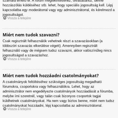
számára érhető el. A fórum megtekintéséhez, olvasásához, benne
hozzászólás küldéséhez stb. lehet, hogy speciális jogosultság kell. Lépj
kapcsolatba egy moderátorral vagy egy adminisztrátorral, és kérelmezd a
jogosultságot.
Vissza a tetejére
Miért nem tudok szavazni?
Csak regisztrált felhasználók vehetnek részt a szavazásokban (a
többszöri szavazás elkerülése végett). Amennyiben regisztrált
felhasználó vagy de mégsem tudsz szavazni, akkor valószínűleg nincs
jogosultságod a szavazáshoz.
Vissza a tetejére
Miért nem tudok hozzáadni csatolmányokat?
A csatolmányok feltöltéséhez szükséges jogosultság megadható
fórumokra, csoportokra vagy felhasználókra. Lehet, hogy az
adminisztrátor nem engedélyezte csatolmányok hozzáadását a fórumba,
melybe írni szeretnél, vagy talán csak bizonyos csoportok tagjai
küldhetnek csatolmányokat. Ha nem vagy biztos benne, miért nem tudsz
csatolmányokat hozzáadni, lépj kapcsolatba az adminisztrátorral.
Vissza a tetejére