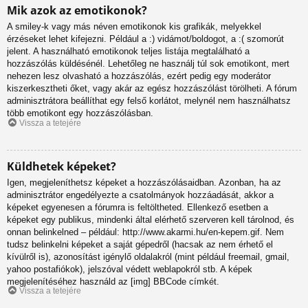
Mik azok az emotikonok?
A smiley-k vagy más néven emotikonok kis grafikák, melyekkel
érzéseket lehet kifejezni. Például a :) vidámot/boldogot, a :( szomorút
jelent. A használható emotikonok teljes listája megtalálható a
hozzászólás küldésénél. Lehetőleg ne használj túl sok emotikont, mert
nehezen lesz olvasható a hozzászólás, ezért pedig egy moderátor
kiszerkesztheti őket, vagy akár az egész hozzászólást törölheti. A fórum
adminisztrátora beállíthat egy felső korlátot, melynél nem használhatsz
több emotikont egy hozzászólásban.
Vissza a tetejére
Küldhetek képeket?
Igen, megjeleníthetsz képeket a hozzászólásaidban. Azonban, ha az
adminisztrátor engedélyezte a csatolmányok hozzáadását, akkor a
képeket egyenesen a fórumra is feltöltheted. Ellenkező esetben a
képeket egy publikus, mindenki által elérhető szerveren kell tárolnod, és
onnan belinkelned – például: http://www.akarmi.hu/en-kepem.gif. Nem
tudsz belinkelni képeket a saját gépedről (hacsak az nem érhető el
kívülről is), azonosítást igénylő oldalakról (mint például freemail, gmail,
yahoo postafiókok), jelszóval védett weblapokról stb. A képek
megjelenítéséhez használd az [img] BBCode címkét.
Vissza a tetejére