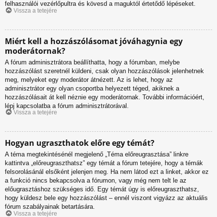
felhasználói vezérlőpultra és kövesd a maguktól értetődő lépéseket.
Vissza a tetejére
Miért kell a hozzászólásomat jóváhagynia egy
moderátornak?
A fórum adminisztrátora beállíthatta, hogy a fórumban, melybe
hozzászólást szeretnél küldeni, csak olyan hozzászólások jelenhetnek
meg, melyeket egy moderátor átnézett. Az is lehet, hogy az
adminisztrátor egy olyan csoportba helyezett téged, akiknek a
hozzászólásait át kell néznie egy moderátornak. További információért,
lépj kapcsolatba a fórum adminisztrátorával.
Vissza a tetejére
Hogyan ugraszthatok előre egy témát?
A téma megtekintésénél megjelenő „Téma előreugrasztása” linkre
kattintva „előreugraszthatsz” egy témát a fórum tetejére, hogy a témák
felsorolásánál elsőként jelenjen meg. Ha nem látod ezt a linket, akkor ez
a funkció nincs bekapcsolva a fórumon, vagy még nem telt le az
előugrasztáshoz szükséges idő. Egy témát úgy is előreugraszthatsz,
hogy küldesz bele egy hozzászólást – ennél viszont vigyázz az aktuális
fórum szabályainak betartására.
Vissza a tetejére