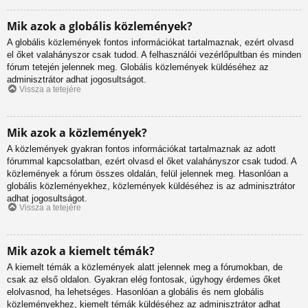
Mik azok a globális közlemények?
A globális közlemények fontos információkat tartalmaznak, ezért olvasd
el őket valahányszor csak tudod. A felhasználói vezérlőpultban és minden
fórum tetején jelennek meg. Globális közlemények küldéséhez az
adminisztrátor adhat jogosultságot.
Vissza a tetejére
Mik azok a közlemények?
A közlemények gyakran fontos információkat tartalmaznak az adott
fórummal kapcsolatban, ezért olvasd el őket valahányszor csak tudod. A
közlemények a fórum összes oldalán, felül jelennek meg. Hasonlóan a
globális közleményekhez, közlemények küldéséhez is az adminisztrátor
adhat jogosultságot.
Vissza a tetejére
Mik azok a kiemelt témák?
A kiemelt témák a közlemények alatt jelennek meg a fórumokban, de
csak az első oldalon. Gyakran elég fontosak, úgyhogy érdemes őket
elolvasnod, ha lehetséges. Hasonlóan a globális és nem globális
közleményekhez, kiemelt témák küldéséhez az adminisztrátor adhat