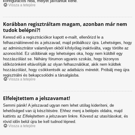
konfigurációs hiba, melyet javítaniuk kéne.
Vissza a tetejére
Korábban regisztráltam magam, azonban már nem
tudok belépni?!
Keresd elő a regisztrációkor kapott e-mailt, ellenőrizd le a
felhasználóneved és a jelszavad, majd próbálkozz újra. Lehetséges, hogy
az adminisztrátor valamilyen okból kifolyólag inaktiválta, vagy törölte az
azonosítód. Ez utóbbinak egy lehetséges oka, hogy nem küldtél egy
hozzászólást se. Néhány fórumon ugyanis szokás, hogy bizonyos
időközönként eltávolítják az olyan felhasználókat, akik nem küldtek
hozzászólást, hogy csökkentsék az adatbázis méretét. Próbálj meg újra
regisztrálni és bekapcsolódni a társalgásba.
Vissza a tetejére
Elfelejtettem a jelszavamat!
Semmi pánik! A jelszavad ugyan nem lehet utólag kideríteni, de
lehetőséged van új készítésére. Ehhez menj a belépés oldalra, majd
kattints az
Elfelejtettem a jelszavam
linkre. Kövesd az utasításokat, és
rövid időn belül újra be kell tudnod lépned.
Vissza a tetejére