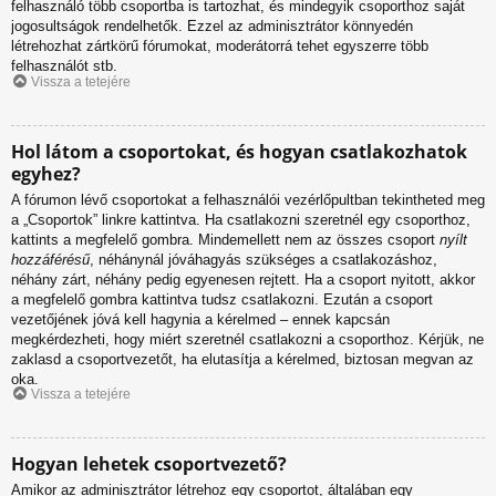
felhasználó több csoportba is tartozhat, és mindegyik csoporthoz saját
jogosultságok rendelhetők. Ezzel az adminisztrátor könnyedén
létrehozhat zártkörű fórumokat, moderátorrá tehet egyszerre több
felhasználót stb.
Vissza a tetejére
Hol látom a csoportokat, és hogyan csatlakozhatok
egyhez?
A fórumon lévő csoportokat a felhasználói vezérlőpultban tekintheted meg
a „Csoportok” linkre kattintva. Ha csatlakozni szeretnél egy csoporthoz,
kattints a megfelelő gombra. Mindemellett nem az összes csoport
nyílt
hozzáférésű
, néhánynál jóváhagyás szükséges a csatlakozáshoz,
néhány zárt, néhány pedig egyenesen rejtett. Ha a csoport nyitott, akkor
a megfelelő gombra kattintva tudsz csatlakozni. Ezután a csoport
vezetőjének jóvá kell hagynia a kérelmed – ennek kapcsán
megkérdezheti, hogy miért szeretnél csatlakozni a csoporthoz. Kérjük, ne
zaklasd a csoportvezetőt, ha elutasítja a kérelmed, biztosan megvan az
oka.
Vissza a tetejére
Hogyan lehetek csoportvezető?
Amikor az adminisztrátor létrehoz egy csoportot, általában egy