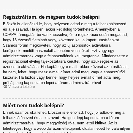
Regisztráltam, de mégsem tudok belépni
Először is ellenőrizd le, hogy helyesen adtad-e meg a felhasználóneved
és a jelszavad. Ha igen, akkor két dolog történhetett. Amennyiben a
COPPA-támogatás be van kapcsolva, és a regisztráció során megadtad,
hogy 13 évesnél fiatalabb vagy, követned kell a kapott utasításokat.
Számos fórum megköveteli, hogy az új azonosítók aktiválásra
kerüljenek, mielőtt használatba lehetne venni őket. Ezt vagy egy
adminisztrátornak vagy a felhasználónak kell megtennie. Mindenesetre a
regisztrációnál elvileg tájékoztatásra kerültél, hogy szükséges-e az
azonosító aktiválása. Ha kaptál egy e-mailt, akkor kövesd az utasításait,
ha nem, lehet, hogy rossz e-mail címet adtál meg, vagy a spamszűrőd
kiszűrte. Ha biztos vagy benne, hogy helyes e-mail címet adtál meg,
próbálj meg kapcsolatba lépni a fórum adminisztrátorával.
Vissza a tetejére
Miért nem tudok belépni?
Ennek számos oka lehet. Először is ellenőrizd, hogy jól adtad-e meg a
felhasználóneved és a jelszavad. Ha igen, lépj kapcsolatba a fórum
adminisztrátorával, hogy meggyőződj róla, nem lettél kitiltva. Az is
lehetséges, hogy a weboldal üzemeltetőjének oldalán lépett fel valamilyen