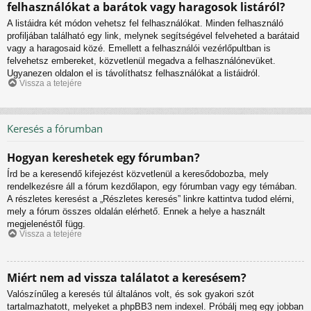
felhasználókat a barátok vagy haragosok listáról?
A listáidra két módon vehetsz fel felhasználókat. Minden felhasználó
profiljában található egy link, melynek segítségével felveheted a barátaid
vagy a haragosaid közé. Emellett a felhasználói vezérlőpultban is
felvehetsz embereket, közvetlenül megadva a felhasználónevüket.
Ugyanezen oldalon el is távolíthatsz felhasználókat a listáidról.
Vissza a tetejére
Keresés a fórumban
Hogyan kereshetek egy fórumban?
Írd be a keresendő kifejezést közvetlenül a keresődobozba, mely
rendelkezésre áll a fórum kezdőlapon, egy fórumban vagy egy témában.
A részletes keresést a „Részletes keresés” linkre kattintva tudod elérni,
mely a fórum összes oldalán elérhető. Ennek a helye a használt
megjelenéstől függ.
Vissza a tetejére
Miért nem ad vissza találatot a keresésem?
Valószínűleg a keresés túl általános volt, és sok gyakori szót
tartalmazhatott, melyeket a phpBB3 nem indexel. Próbálj meg egy jobban