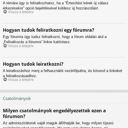
A témára úgy is feliratkozhatsz, ha a “Értesítést kérek új válasz
érkezésekor” opció bejelölésével küldesz új hozzászólást.
Vissza a tetejére
Hogyan tudok feliratkozni egy fórumra?
Egy fórumra úgy tudsz feliratkozni, hogy a fórum oldalán alul a
„Feliratkozás a fórumra” linkre kattintasz.
Vissza a tetejére
Hogyan tudok leiratkozni?
A leiratkozáshoz menj a felhasználói vezérlőpultra, és kövesd a linkeket
a feliratkozásaidhoz.
Vissza a tetejére
Csatolmányok
Milyen csatolmányok engedélyezettek ezen a
fórumon?
Az adminisztrátorok saját maguk állíthatják be, hogy milyen típusú