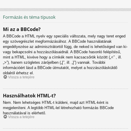
Formázás és téma típusok
Mi az a BBCode?
A BBCode a HTML nyelv egy speciális változata, mely nagy teret enged
egy szövegrészlet megformázásához. A BBCode használatának
engedélyezése az adminisztrátortól függ, de neked is lehetőséged van ki-
vagy bekapcsolni a hozzászólásaidnál. A BBCode hasonló felépítésű,
mint a HTML, kivéve hogy a címkék nem kacsacsőrök között („<” , ill.
„>”), hanem szögletes zárójelben („[”, ill. „]”) vannak. További
információért lásd a BBCode útmutatót, melyet a hozzászólásküldő
oldalról érhetsz el.
Vissza a tetejére
Használhatok HTML-t?
Nem. Nem lehetséges HTML-t küldeni, majd azt HTML-ként is
megjeleníteni. A legtöbb HTML-lel létrehozható formázás BBCode
használatával is elérhető.
Vissza a tetejére