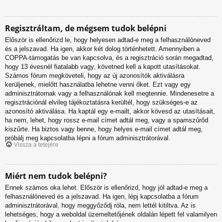
Regisztráltam, de mégsem tudok belépni
Először is ellenőrizd le, hogy helyesen adtad-e meg a felhasználóneved
és a jelszavad. Ha igen, akkor két dolog történhetett. Amennyiben a
COPPA-támogatás be van kapcsolva, és a regisztráció során megadtad,
hogy 13 évesnél fiatalabb vagy, követned kell a kapott utasításokat.
Számos fórum megköveteli, hogy az új azonosítók aktiválásra
kerüljenek, mielőtt használatba lehetne venni őket. Ezt vagy egy
adminisztrátornak vagy a felhasználónak kell megtennie. Mindenesetre a
regisztrációnál elvileg tájékoztatásra kerültél, hogy szükséges-e az
azonosító aktiválása. Ha kaptál egy e-mailt, akkor kövesd az utasításait,
ha nem, lehet, hogy rossz e-mail címet adtál meg, vagy a spamszűrőd
kiszűrte. Ha biztos vagy benne, hogy helyes e-mail címet adtál meg,
próbálj meg kapcsolatba lépni a fórum adminisztrátorával.
Vissza a tetejére
Miért nem tudok belépni?
Ennek számos oka lehet. Először is ellenőrizd, hogy jól adtad-e meg a
felhasználóneved és a jelszavad. Ha igen, lépj kapcsolatba a fórum
adminisztrátorával, hogy meggyőződj róla, nem lettél kitiltva. Az is
lehetséges, hogy a weboldal üzemeltetőjének oldalán lépett fel valamilyen