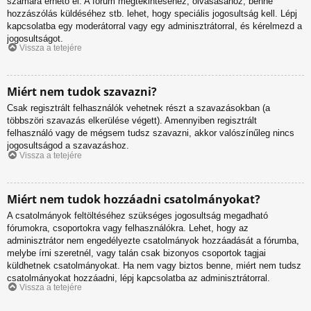
számára érhető el. A fórum megtekintéséhez, olvasásához, benne
hozzászólás küldéséhez stb. lehet, hogy speciális jogosultság kell. Lépj
kapcsolatba egy moderátorral vagy egy adminisztrátorral, és kérelmezd a
jogosultságot.
Vissza a tetejére
Miért nem tudok szavazni?
Csak regisztrált felhasználók vehetnek részt a szavazásokban (a
többszöri szavazás elkerülése végett). Amennyiben regisztrált
felhasználó vagy de mégsem tudsz szavazni, akkor valószínűleg nincs
jogosultságod a szavazáshoz.
Vissza a tetejére
Miért nem tudok hozzáadni csatolmányokat?
A csatolmányok feltöltéséhez szükséges jogosultság megadható
fórumokra, csoportokra vagy felhasználókra. Lehet, hogy az
adminisztrátor nem engedélyezte csatolmányok hozzáadását a fórumba,
melybe írni szeretnél, vagy talán csak bizonyos csoportok tagjai
küldhetnek csatolmányokat. Ha nem vagy biztos benne, miért nem tudsz
csatolmányokat hozzáadni, lépj kapcsolatba az adminisztrátorral.
Vissza a tetejére