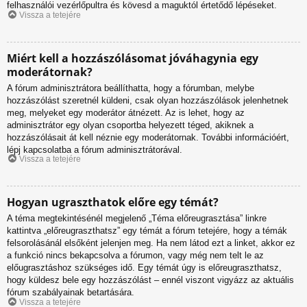
felhasználói vezérlőpultra és kövesd a maguktól értetődő lépéseket.
Vissza a tetejére
Miért kell a hozzászólásomat jóváhagynia egy
moderátornak?
A fórum adminisztrátora beállíthatta, hogy a fórumban, melybe
hozzászólást szeretnél küldeni, csak olyan hozzászólások jelenhetnek
meg, melyeket egy moderátor átnézett. Az is lehet, hogy az
adminisztrátor egy olyan csoportba helyezett téged, akiknek a
hozzászólásait át kell néznie egy moderátornak. További információért,
lépj kapcsolatba a fórum adminisztrátorával.
Vissza a tetejére
Hogyan ugraszthatok előre egy témát?
A téma megtekintésénél megjelenő „Téma előreugrasztása” linkre
kattintva „előreugraszthatsz” egy témát a fórum tetejére, hogy a témák
felsorolásánál elsőként jelenjen meg. Ha nem látod ezt a linket, akkor ez
a funkció nincs bekapcsolva a fórumon, vagy még nem telt le az
előugrasztáshoz szükséges idő. Egy témát úgy is előreugraszthatsz,
hogy küldesz bele egy hozzászólást – ennél viszont vigyázz az aktuális
fórum szabályainak betartására.
Vissza a tetejére