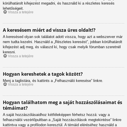
körülhatárolt kifejezést megadni, és használd ki a részletes keresés
lehetőségeit.
Vissza a tetejére
A keresésem miért ad vissza üres oldalt!?
A keresésed olyan sok találatot adott vissza, hogy azt a webszerver már
nem tudta kezelni. Használd a „Részletes keresést”, jobban körülhatárolt
kifejezést adj meg, és válaszd ki, hogy csak melyik fórumban szeretnél
keresni.
Vissza a tetejére
Hogyan kereshetek a tagok között?
Menj a taglistára, és kattints a „Felhasználó keresése” linkre.
Vissza a tetejére
Hogyan találhatom meg a saját hozzászólásaimat és
témáimat?
A saját hozzászólásaidhoz kétféleképpen férhetsz hozzá: vagy a
felhasználói vezérlőpultban a „Saját hozzászólások megtekintése” linkre
kattintva vagy a profilodon keresztül. A témáid eléréséhez használd a