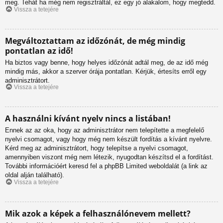
meg. Tehát ha még nem regisztráltál, ez egy jó alakalom, hogy megtedd.
Vissza a tetejére
Megváltoztattam az időzónát, de még mindig
pontatlan az idő!
Ha biztos vagy benne, hogy helyes időzónát adtál meg, de az idő még
mindig más, akkor a szerver órája pontatlan. Kérjük, értesíts erről egy
adminisztrátort.
Vissza a tetejére
A használni kívánt nyelv nincs a listában!
Ennek az az oka, hogy az adminisztrátor nem telepítette a megfelelő
nyelvi csomagot, vagy hogy még nem készült fordítás a kívánt nyelvre.
Kérd meg az adminisztrátort, hogy telepítse a nyelvi csomagot,
amennyiben viszont még nem létezik, nyugodtan készítsd el a fordítást.
További információért keresd fel a phpBB Limited weboldalát (a link az
oldal alján található).
Vissza a tetejére
Mik azok a képek a felhasználónevem mellett?