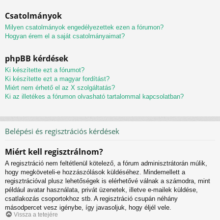
Csatolmányok
Milyen csatolmányok engedélyezettek ezen a fórumon?
Hogyan érem el a saját csatolmányaimat?
phpBB kérdések
Ki készítette ezt a fórumot?
Ki készítette ezt a magyar fordítást?
Miért nem érhető el az X szolgáltatás?
Ki az illetékes a fórumon olvasható tartalommal kapcsolatban?
Belépési és regisztrációs kérdések
Miért kell regisztrálnom?
A regisztráció nem feltétlenül kötelező, a fórum adminisztrátorán múlik,
hogy megköveteli-e hozzászólások küldéséhez. Mindemellett a
regisztrációval plusz lehetőségek is elérhetővé válnak a számodra, mint
például avatar használata, privát üzenetek, illetve e-mailek küldése,
csatlakozás csoportokhoz stb. A regisztráció csupán néhány
másodpercet vesz igénybe, így javasoljuk, hogy éljél vele.
Vissza a tetejére