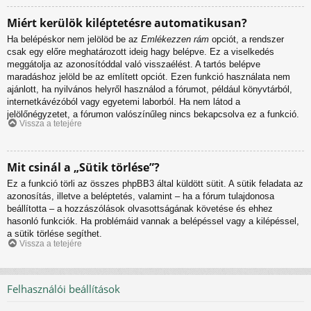
Miért kerülök kiléptetésre automatikusan?
Ha belépéskor nem jelölöd be az
Emlékezzen rám
opciót, a rendszer
csak egy előre meghatározott ideig hagy belépve. Ez a viselkedés
meggátolja az azonosítóddal való visszaélést. A tartós belépve
maradáshoz jelöld be az említett opciót. Ezen funkció használata nem
ajánlott, ha nyilvános helyről használod a fórumot, például könyvtárból,
internetkávézóból vagy egyetemi laborból. Ha nem látod a
jelölőnégyzetet, a fórumon valószínűleg nincs bekapcsolva ez a funkció.
Vissza a tetejére
Mit csinál a „Sütik törlése”?
Ez a funkció törli az összes phpBB3 által küldött sütit. A sütik feladata az
azonosítás, illetve a beléptetés, valamint – ha a fórum tulajdonosa
beállította – a hozzászólások olvasottságának követése és ehhez
hasonló funkciók. Ha problémáid vannak a belépéssel vagy a kilépéssel,
a sütik törlése segíthet.
Vissza a tetejére
Felhasználói beállítások