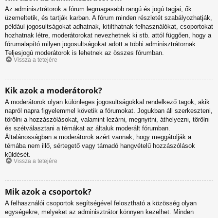
Az adminisztrátorok a fórum legmagasabb rangú és jogú tagjai, ők
üzemeltetik, és tartják karban. A fórum minden részletét szabályozhatják,
például jogosultságokat adhatnak, kitilthatnak felhasználókat, csoportokat
hozhatnak létre, moderátorokat nevezhetnek ki stb. attól függően, hogy a
fórumalapító milyen jogosultságokat adott a többi adminisztrátornak.
Teljesjogú moderátorok is lehetnek az összes fórumban.
Vissza a tetejére
Kik azok a moderátorok?
A moderátorok olyan különleges jogosultságokkal rendelkező tagok, akik
napról napra figyelemmel követik a fórumokat. Jogukban áll szerkeszteni,
törölni a hozzászólásokat, valamint lezárni, megnyitni, áthelyezni, törölni
és szétválasztani a témákat az általuk moderált fórumban.
Általánosságban a moderátorok azért vannak, hogy meggátolják a
témába nem illő, sértegető vagy támadó hangvételű hozzászólások
küldését.
Vissza a tetejére
Mik azok a csoportok?
A felhasználói csoportok segítségével felosztható a közösség olyan
egységekre, melyeket az adminisztrátor könnyen kezelhet. Minden