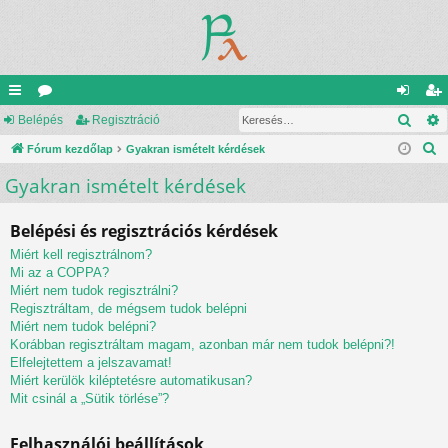
Kere
yo
Belépés
ór
Regisztráció
el
eg
K
rs
Fórum kezdőlap
u
Gyakran ismételt kérdések
ép
is
e
Gyakran ismételt kérdések
lin
m
és
ztr
r
ke
ok
ác
e
Belépési és regisztrációs kérdések
s
k
ió
Miért kell regisztrálnom?
é
Mi az a COPPA?
s
Miért nem tudok regisztrálni?
Regisztráltam, de mégsem tudok belépni
Miért nem tudok belépni?
Korábban regisztráltam magam, azonban már nem tudok belépni?!
Elfelejtettem a jelszavamat!
Miért kerülök kiléptetésre automatikusan?
Mit csinál a „Sütik törlése”?
Felhasználói beállítások