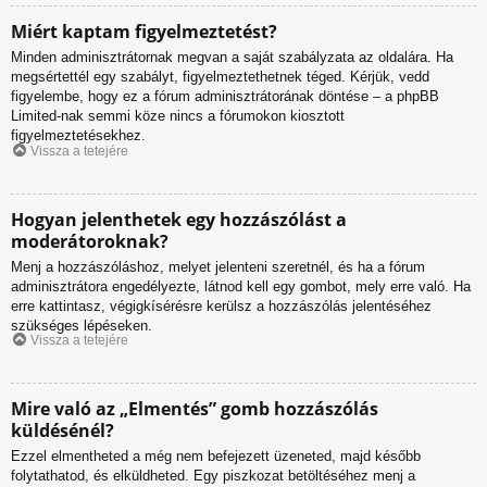
Miért kaptam figyelmeztetést?
Minden adminisztrátornak megvan a saját szabályzata az oldalára. Ha
megsértettél egy szabályt, figyelmeztethetnek téged. Kérjük, vedd
figyelembe, hogy ez a fórum adminisztrátorának döntése – a phpBB
Limited-nak semmi köze nincs a fórumokon kiosztott
figyelmeztetésekhez.
Vissza a tetejére
Hogyan jelenthetek egy hozzászólást a
moderátoroknak?
Menj a hozzászóláshoz, melyet jelenteni szeretnél, és ha a fórum
adminisztrátora engedélyezte, látnod kell egy gombot, mely erre való. Ha
erre kattintasz, végigkísérésre kerülsz a hozzászólás jelentéséhez
szükséges lépéseken.
Vissza a tetejére
Mire való az „Elmentés” gomb hozzászólás
küldésénél?
Ezzel elmentheted a még nem befejezett üzeneted, majd később
folytathatod, és elküldheted. Egy piszkozat betöltéséhez menj a