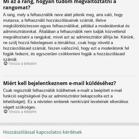
Mi az a rang, hogyan tudom megváltoztatni a
rangomat?
A rang, mely a felhasználók neve alatt jelenik meg, arra való, hogy
mutassa, a felhasználó hozzászólásainak számát, illetve
megkülönböztessen egyes felhasználókat, például a moderátorokat és
adminisztrátorokat. Általában a felhasználók nem tudják közvetlenül
megváltoztatni a rangjukat, mivel azt az adminisztrátor állítja be. Kérünk,
ne szólj hozzá feleslegesen a témákhoz, csak hogy növeld a
hozzászólásaid számát, hiszen valószínű, hogy ezt a moderátorok fel
fogják fedezni, és egyszerűen csökkenteni fogják a hozzászólásaid
számát.
Vissza a tetejére
Miért kell bejelentkeznem e-mail küldéséhez?
Csak regisztrált felhasználók küldhetnek e-mailt a beépített e-mail
funkció segítségével (ha az adminisztrátor bekapcsolta ezt a
lehetőséget). Ez a névtelen emberek nemkívánt leveleinek elkerülése
végett szükséges.
Vissza a tetejére
Hozzászólással kapcsolatos kérdések