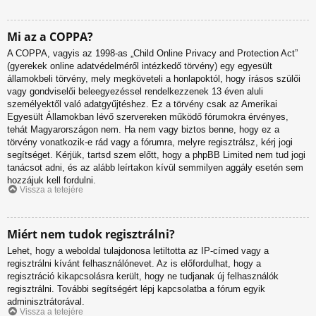
Mi az a COPPA?
A COPPA, vagyis az 1998-as „Child Online Privacy and Protection Act”
(gyerekek online adatvédelméről intézkedő törvény) egy egyesült
államokbeli törvény, mely megköveteli a honlapoktól, hogy írásos szülői
vagy gondviselői beleegyezéssel rendelkezzenek 13 éven aluli
személyektől való adatgyűjtéshez. Ez a törvény csak az Amerikai
Egyesült Államokban lévő szervereken működő fórumokra érvényes,
tehát Magyarországon nem. Ha nem vagy biztos benne, hogy ez a
törvény vonatkozik-e rád vagy a fórumra, melyre regisztrálsz, kérj jogi
segítséget. Kérjük, tartsd szem előtt, hogy a phpBB Limited nem tud jogi
tanácsot adni, és az alább leírtakon kívül semmilyen aggály esetén sem
hozzájuk kell fordulni.
Vissza a tetejére
Miért nem tudok regisztrálni?
Lehet, hogy a weboldal tulajdonosa letiltotta az IP-címed vagy a
regisztrálni kívánt felhasználónevet. Az is előfordulhat, hogy a
regisztráció kikapcsolásra került, hogy ne tudjanak új felhasználók
regisztrálni. További segítségért lépj kapcsolatba a fórum egyik
adminisztrátorával.
Vissza a tetejére