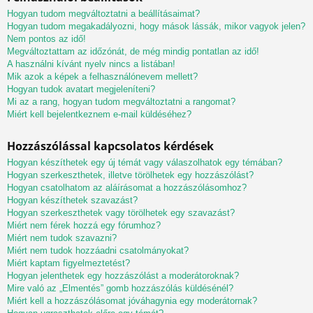
Hogyan tudom megváltoztatni a beállításaimat?
Hogyan tudom megakadályozni, hogy mások lássák, mikor vagyok jelen?
Nem pontos az idő!
Megváltoztattam az időzónát, de még mindig pontatlan az idő!
A használni kívánt nyelv nincs a listában!
Mik azok a képek a felhasználónevem mellett?
Hogyan tudok avatart megjeleníteni?
Mi az a rang, hogyan tudom megváltoztatni a rangomat?
Miért kell bejelentkeznem e-mail küldéséhez?
Hozzászólással kapcsolatos kérdések
Hogyan készíthetek egy új témát vagy válaszolhatok egy témában?
Hogyan szerkeszthetek, illetve törölhetek egy hozzászólást?
Hogyan csatolhatom az aláírásomat a hozzászólásomhoz?
Hogyan készíthetek szavazást?
Hogyan szerkeszthetek vagy törölhetek egy szavazást?
Miért nem férek hozzá egy fórumhoz?
Miért nem tudok szavazni?
Miért nem tudok hozzáadni csatolmányokat?
Miért kaptam figyelmeztetést?
Hogyan jelenthetek egy hozzászólást a moderátoroknak?
Mire való az „Elmentés” gomb hozzászólás küldésénél?
Miért kell a hozzászólásomat jóváhagynia egy moderátornak?