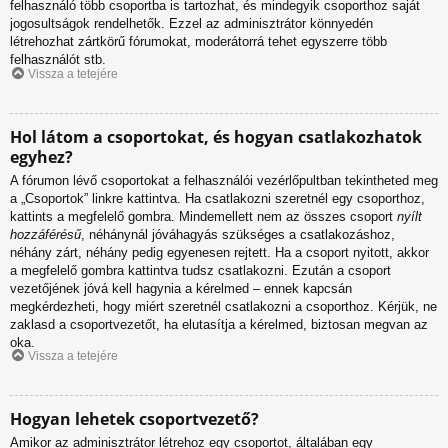
felhasználó több csoportba is tartozhat, és mindegyik csoporthoz saját
jogosultságok rendelhetők. Ezzel az adminisztrátor könnyedén
létrehozhat zártkörű fórumokat, moderátorrá tehet egyszerre több
felhasználót stb.
Vissza a tetejére
Hol látom a csoportokat, és hogyan csatlakozhatok
egyhez?
A fórumon lévő csoportokat a felhasználói vezérlőpultban tekintheted meg
a „Csoportok” linkre kattintva. Ha csatlakozni szeretnél egy csoporthoz,
kattints a megfelelő gombra. Mindemellett nem az összes csoport
nyílt
hozzáférésű
, néhánynál jóváhagyás szükséges a csatlakozáshoz,
néhány zárt, néhány pedig egyenesen rejtett. Ha a csoport nyitott, akkor
a megfelelő gombra kattintva tudsz csatlakozni. Ezután a csoport
vezetőjének jóvá kell hagynia a kérelmed – ennek kapcsán
megkérdezheti, hogy miért szeretnél csatlakozni a csoporthoz. Kérjük, ne
zaklasd a csoportvezetőt, ha elutasítja a kérelmed, biztosan megvan az
oka.
Vissza a tetejére
Hogyan lehetek csoportvezető?
Amikor az adminisztrátor létrehoz egy csoportot, általában egy