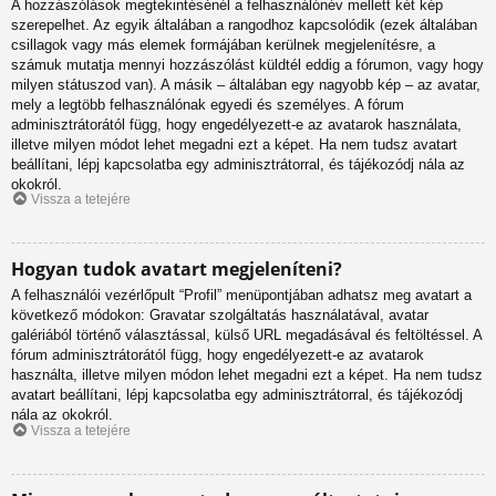
A hozzászólások megtekintésénél a felhasználónév mellett két kép
szerepelhet. Az egyik általában a rangodhoz kapcsolódik (ezek általában
csillagok vagy más elemek formájában kerülnek megjelenítésre, a
számuk mutatja mennyi hozzászólást küldtél eddig a fórumon, vagy hogy
milyen státuszod van). A másik – általában egy nagyobb kép – az avatar,
mely a legtöbb felhasználónak egyedi és személyes. A fórum
adminisztrátorától függ, hogy engedélyezett-e az avatarok használata,
illetve milyen módot lehet megadni ezt a képet. Ha nem tudsz avatart
beállítani, lépj kapcsolatba egy adminisztrátorral, és tájékozódj nála az
okokról.
Vissza a tetejére
Hogyan tudok avatart megjeleníteni?
A felhasználói vezérlőpult “Profil” menüpontjában adhatsz meg avatart a
következő módokon: Gravatar szolgáltatás használatával, avatar
galériából történő választással, külső URL megadásával és feltöltéssel. A
fórum adminisztrátorától függ, hogy engedélyezett-e az avatarok
használta, illetve milyen módon lehet megadni ezt a képet. Ha nem tudsz
avatart beállítani, lépj kapcsolatba egy adminisztrátorral, és tájékozódj
nála az okokról.
Vissza a tetejére