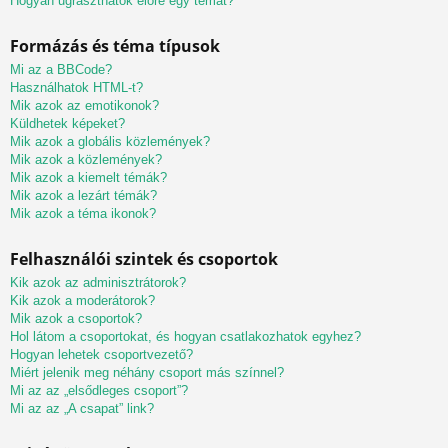
Hogyan ugraszthatok előre egy témát?
Formázás és téma típusok
Mi az a BBCode?
Használhatok HTML-t?
Mik azok az emotikonok?
Küldhetek képeket?
Mik azok a globális közlemények?
Mik azok a közlemények?
Mik azok a kiemelt témák?
Mik azok a lezárt témák?
Mik azok a téma ikonok?
Felhasználói szintek és csoportok
Kik azok az adminisztrátorok?
Kik azok a moderátorok?
Mik azok a csoportok?
Hol látom a csoportokat, és hogyan csatlakozhatok egyhez?
Hogyan lehetek csoportvezető?
Miért jelenik meg néhány csoport más színnel?
Mi az az „elsődleges csoport”?
Mi az az „A csapat” link?