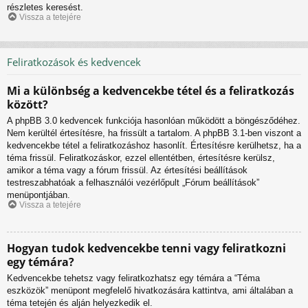
részletes keresést.
Vissza a tetejére
Feliratkozások és kedvencek
Mi a különbség a kedvencekbe tétel és a feliratkozás
között?
A phpBB 3.0 kedvencek funkciója hasonlóan működött a böngésződéhez.
Nem kerültél értesítésre, ha frissült a tartalom. A phpBB 3.1-ben viszont a
kedvencekbe tétel a feliratkozáshoz hasonlít. Értesítésre kerülhetsz, ha a
téma frissül. Feliratkozáskor, ezzel ellentétben, értesítésre kerülsz,
amikor a téma vagy a fórum frissül. Az értesítési beállítások
testreszabhatóak a felhasználói vezérlőpult „Fórum beállítások”
menüpontjában.
Vissza a tetejére
Hogyan tudok kedvencekbe tenni vagy feliratkozni
egy témára?
Kedvencekbe tehetsz vagy feliratkozhatsz egy témára a “Téma
eszközök” menüpont megfelelő hivatkozására kattintva, ami általában a
téma tetején és alján helyezkedik el.