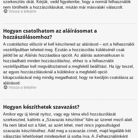
szerkesztés okát. Kérjük, vedd figyelembe, hogy a normál felhasználók
nem törölhetik a hozzászólásukat, miután már másvalaki válaszolt.
Vissza a tetejére
Hogyan csatolhatom az aláírásomat a
hozzászólásomhoz?
A csatoláshoz először el kell készítened az aláírásod – ezt a felhasználói
vezérlőpultban teheted meg. Ezután a hozzászólás küldésénél csak
jelöld be az
Aláírás hozzáadása
opciót. Az aláírás automatikusan is
hozzáadható minden hozzászóláshoz, ehhez is a felhasználói
vezérlőpultban kell megváltoztatnod a megfelelő beállítást. Ha így teszel,
az egyes hozzászólásoknál a küldéskor a megfelelő opció
kikapcsolásával még mindig megadhatod, hogy ne kerüljön csatolásra az
aláírásod.
Vissza a tetejére
Hogyan készíthetek szavazást?
Amikor egy új témát nyitsz, vagy egy téma első hozzászólását
szerkeszted, kattints a „Szavazás készítése” fülre az üzenet mező alatt.
Ha nem látod ezt a fület, az azért lehet, mert nincs jogosultságod
szavazás készítéséhez. Add meg a szavazás címét, majd legalább két
választási lehetőséget mindegyiket új sorba írva. A „Felhasználónként