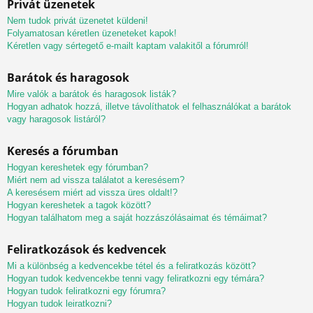
Privát üzenetek
Nem tudok privát üzenetet küldeni!
Folyamatosan kéretlen üzeneteket kapok!
Kéretlen vagy sértegető e-mailt kaptam valakitől a fórumról!
Barátok és haragosok
Mire valók a barátok és haragosok listák?
Hogyan adhatok hozzá, illetve távolíthatok el felhasználókat a barátok
vagy haragosok listáról?
Keresés a fórumban
Hogyan kereshetek egy fórumban?
Miért nem ad vissza találatot a keresésem?
A keresésem miért ad vissza üres oldalt!?
Hogyan kereshetek a tagok között?
Hogyan találhatom meg a saját hozzászólásaimat és témáimat?
Feliratkozások és kedvencek
Mi a különbség a kedvencekbe tétel és a feliratkozás között?
Hogyan tudok kedvencekbe tenni vagy feliratkozni egy témára?
Hogyan tudok feliratkozni egy fórumra?
Hogyan tudok leiratkozni?