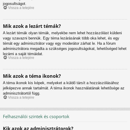
jogosultságot.
Vissza a tetejére
Mik azok a lezárt témák?
A lezárt témák olyan témák, melyekbe nem lehet hozzászólást küldeni
vagy szavazni bennük. Egy téma lezárásának több oka lehet, és egy
témát egy adminisztrátor vagy egy moderátor zárhat le. Ha a fórum
adminisztrátora megadta a szükséges jogosultságokat, lehetőséged lehet
lezárni a saját témáidat.
Vissza a tetejére
Mik azok a téma ikonok?
A téma ikonok kis képek, melyeket a küldő társít a hozzászólásához
jelképezve annak tartalmát. A téma ikonok használatának lehetősége az
adminisztrátortól függ.
Vissza a tetejére
Felhasználói szintek és csoportok
Kik azok az adminisztrátorok?