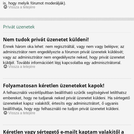
is, hogy melyik fórumot moderálják).
Vissza a tetejére
Privát üzenetek
Nem tudok privát üzenetet küldeni!
Ennek három oka lehet: nem regisztráltál, vagy nem vagy belépve; az
adminisztrátor nem engedélyezte a fórumon privát üzenetek küldését;
vagy az adminisztrátor nem engedélyezte neked, hogy privát üzenetet
küldjél. További információért lépj kapcsolatba egy adminisztrátorral.
Vissza a tetejére
Folyamatosan kéretlen üzeneteket kapok!
A felhasználói vezérlőpultban beállítható szűrők segítségével letilthatsz
embereket, hogy ne tudjanak neked privát üzenetet küldeni. Ha sértegető
üzeneteket kapsz valakitől, értesíts egy adminisztrátort, ő ugyanis
beállíthatja, hogy egy felhasználó ne tudjon privát üzenetet küldeni.
Vissza a tetejére
Kéretlen vagy sértegető e-mailt kaptam valakitől a