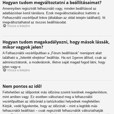
Hogyan tudom megváltoztatni a beállításaimat?
Amennyiben regisztrált felhasználó vagy, minden beállításod az
adatbázisban kerül tárolásra. Ezek megváltoztatásához kattints a
Felhasználói vezérlőpult
linkre (általában az oldal tetején található). Itt
megváltoztathatod az összes beállításodat.
Vissza a tetejére
Hogyan tudom megakadályozni, hogy mások lássák,
mikor vagyok jelen?
A Felhasználói vezérlőpultban a „Fórum beállítások” menüpont alatt
található a „Jelenlét elrejtése” beállítás. Ha ezt
Igen
re állítod, csak az
adminisztrátorok, a moderátorok, illetve saját magad fogod látni, hogy
jelen vagy-e.
Vissza a tetejére
Nem pontos az idő!
Feltehetően az időpontok más időzóna szerint kerülnek megjelenítésre,
mint amiben vagy. Ez esetben változtasd meg a felhasználói
vezérlőpultban az időzónád a tartózkodási helyednek megfelelően.
Kérjük, vedd figyelembe, hogy az időzónát – mint a legtöbb más
felhasználói beállítást – csak regisztrált felhasználók változtathatják