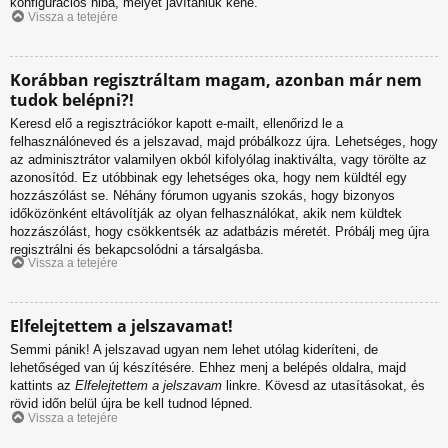
konfigurációs hiba, melyet javítaniuk kéne.
Vissza a tetejére
Korábban regisztráltam magam, azonban már nem
tudok belépni?!
Keresd elő a regisztrációkor kapott e-mailt, ellenőrizd le a
felhasználóneved és a jelszavad, majd próbálkozz újra. Lehetséges, hogy
az adminisztrátor valamilyen okból kifolyólag inaktiválta, vagy törölte az
azonosítód. Ez utóbbinak egy lehetséges oka, hogy nem küldtél egy
hozzászólást se. Néhány fórumon ugyanis szokás, hogy bizonyos
időközönként eltávolítják az olyan felhasználókat, akik nem küldtek
hozzászólást, hogy csökkentsék az adatbázis méretét. Próbálj meg újra
regisztrálni és bekapcsolódni a társalgásba.
Vissza a tetejére
Elfelejtettem a jelszavamat!
Semmi pánik! A jelszavad ugyan nem lehet utólag kideríteni, de
lehetőséged van új készítésére. Ehhez menj a belépés oldalra, majd
kattints az
Elfelejtettem a jelszavam
linkre. Kövesd az utasításokat, és
rövid időn belül újra be kell tudnod lépned.
Vissza a tetejére