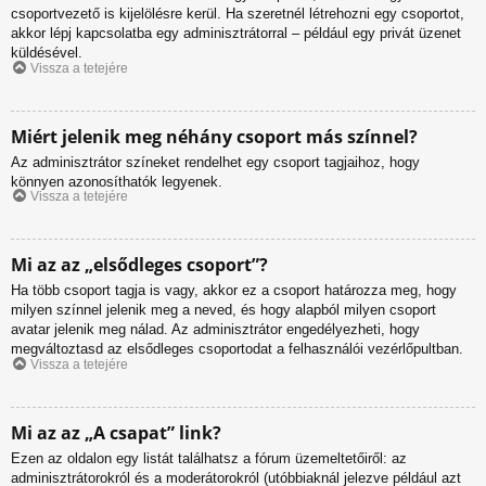
csoportvezető is kijelölésre kerül. Ha szeretnél létrehozni egy csoportot,
akkor lépj kapcsolatba egy adminisztrátorral – például egy privát üzenet
küldésével.
Vissza a tetejére
Miért jelenik meg néhány csoport más színnel?
Az adminisztrátor színeket rendelhet egy csoport tagjaihoz, hogy
könnyen azonosíthatók legyenek.
Vissza a tetejére
Mi az az „elsődleges csoport”?
Ha több csoport tagja is vagy, akkor ez a csoport határozza meg, hogy
milyen színnel jelenik meg a neved, és hogy alapból milyen csoport
avatar jelenik meg nálad. Az adminisztrátor engedélyezheti, hogy
megváltoztasd az elsődleges csoportodat a felhasználói vezérlőpultban.
Vissza a tetejére
Mi az az „A csapat” link?
Ezen az oldalon egy listát találhatsz a fórum üzemeltetőiről: az
adminisztrátorokról és a moderátorokról (utóbbiaknál jelezve például azt