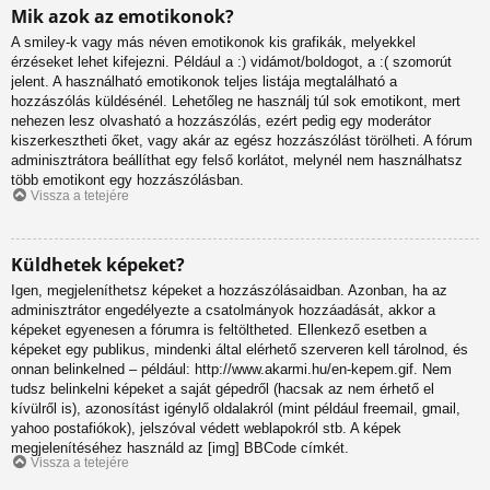
Mik azok az emotikonok?
A smiley-k vagy más néven emotikonok kis grafikák, melyekkel
érzéseket lehet kifejezni. Például a :) vidámot/boldogot, a :( szomorút
jelent. A használható emotikonok teljes listája megtalálható a
hozzászólás küldésénél. Lehetőleg ne használj túl sok emotikont, mert
nehezen lesz olvasható a hozzászólás, ezért pedig egy moderátor
kiszerkesztheti őket, vagy akár az egész hozzászólást törölheti. A fórum
adminisztrátora beállíthat egy felső korlátot, melynél nem használhatsz
több emotikont egy hozzászólásban.
Vissza a tetejére
Küldhetek képeket?
Igen, megjeleníthetsz képeket a hozzászólásaidban. Azonban, ha az
adminisztrátor engedélyezte a csatolmányok hozzáadását, akkor a
képeket egyenesen a fórumra is feltöltheted. Ellenkező esetben a
képeket egy publikus, mindenki által elérhető szerveren kell tárolnod, és
onnan belinkelned – például: http://www.akarmi.hu/en-kepem.gif. Nem
tudsz belinkelni képeket a saját gépedről (hacsak az nem érhető el
kívülről is), azonosítást igénylő oldalakról (mint például freemail, gmail,
yahoo postafiókok), jelszóval védett weblapokról stb. A képek
megjelenítéséhez használd az [img] BBCode címkét.
Vissza a tetejére