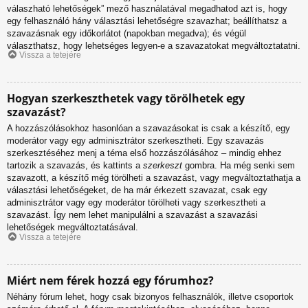
válaszható lehetőségek” mező használatával megadhatod azt is, hogy
egy felhasználó hány választási lehetőségre szavazhat; beállíthatsz a
szavazásnak egy időkorlátot (napokban megadva); és végül
választhatsz, hogy lehetséges legyen-e a szavazatokat megváltoztatatni.
Vissza a tetejére
Hogyan szerkeszthetek vagy törölhetek egy
szavazást?
A hozzászólásokhoz hasonlóan a szavazásokat is csak a készítő, egy
moderátor vagy egy adminisztrátor szerkesztheti. Egy szavazás
szerkesztéséhez menj a téma első hozzászólásához – mindig ehhez
tartozik a szavazás, és kattints a
szerkeszt
gombra. Ha még senki sem
szavazott, a készítő még törölheti a szavazást, vagy megváltoztathatja a
választási lehetőségeket, de ha már érkezett szavazat, csak egy
adminisztrátor vagy egy moderátor törölheti vagy szerkesztheti a
szavazást. Így nem lehet manipulálni a szavazást a szavazási
lehetőségek megváltoztatásával.
Vissza a tetejére
Miért nem férek hozzá egy fórumhoz?
Néhány fórum lehet, hogy csak bizonyos felhasználók, illetve csoportok