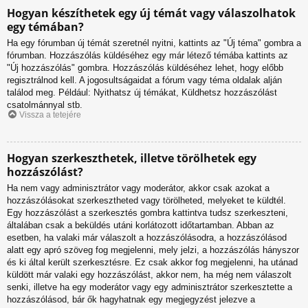
Hogyan készíthetek egy új témát vagy válaszolhatok
egy témában?
Ha egy fórumban új témát szeretnél nyitni, kattints az "Új téma" gombra a
fórumban. Hozzászólás küldéséhez egy már létező témába kattints az
"Új hozzászólás" gombra. Hozzászólás küldéséhez lehet, hogy előbb
regisztrálnod kell. A jogosultságaidat a fórum vagy téma oldalak alján
találod meg. Például: Nyithatsz új témákat, Küldhetsz hozzászólást
csatolmánnyal stb.
Vissza a tetejére
Hogyan szerkeszthetek, illetve törölhetek egy
hozzászólást?
Ha nem vagy adminisztrátor vagy moderátor, akkor csak azokat a
hozzászólásokat szerkesztheted vagy törölheted, melyeket te küldtél.
Egy hozzászólást a szerkesztés gombra kattintva tudsz szerkeszteni,
általában csak a beküldés utáni korlátozott időtartamban. Abban az
esetben, ha valaki már válaszolt a hozzászólásodra, a hozzászólásod
alatt egy apró szöveg fog megjelenni, mely jelzi, a hozzászólás hányszor
és ki által került szerkesztésre. Ez csak akkor fog megjelenni, ha utánad
küldött már valaki egy hozzászólást, akkor nem, ha még nem válaszolt
senki, illetve ha egy moderátor vagy egy adminisztrátor szerkesztette a
hozzászólásod, bár ők hagyhatnak egy megjegyzést jelezve a