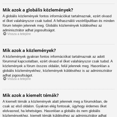
Mik azok a globális közlemények?
A globális közlemények fontos információkat tartalmaznak, ezért olvasd
el őket valahányszor csak tudod. A felhasználói vezérlőpultban és minden
fórum tetején jelennek meg. Globális közlemények küldéséhez az
adminisztrátor adhat jogosultságot.
Vissza a tetejére
Mik azok a közlemények?
A közlemények gyakran fontos információkat tartalmaznak az adott
fórummal kapcsolatban, ezért olvasd el őket valahányszor csak tudod. A
közlemények a fórum összes oldalán, felül jelennek meg. Hasonlóan a
globális közleményekhez, közlemények küldéséhez is az adminisztrátor
adhat jogosultságot.
Vissza a tetejére
Mik azok a kiemelt témák?
A kiemelt témák a közlemények alatt jelennek meg a fórumokban, de
csak az első oldalon. Gyakran elég fontosak, úgyhogy érdemes őket
elolvasnod, ha lehetséges. Hasonlóan a globális és nem globális
közleményekhez, kiemelt témák küldéséhez az adminisztrátor adhat