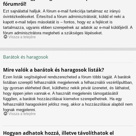
fórumról!
Ezt sajnálattal halljuk. A fórum e-mail funkciója tartalmaz ez irányú
óvintézkedéseket. Értesítsd a fórum adminisztrátorát, küldd el neki a
kapott e-mail teljes másolatát is – fontos, hogy ez a fejlécet is
tartalmazza, ugyanis ebben szerepelnek az adatok az e-mail küldőjéről. A
fórum adminisztrátora megteheti a szükséges lépéseket.
Vissza a tetejére
Barátok és haragosok
Mire valók a barátok és haragosok listák?
Ezen listák segítségével rendszerezheted a fórum többi tagját. A barátok
listában szereplő felhasználók megjelennek a felhasználói vezérlőpultban,
így gyorsan elérheted őket, küldhetsz nekik privát üzenetet, és láthatod,
hogy éppen jelen vannak-e. A használt megjelenés támogatásától
függően, a barátok hozzászólásai kiemelve szerepelhetnek. Ha egy
felhasználót haragosként jelölsz meg, akkor a hozzászólásai alapból nem
fognak megjelenni.
Vissza a tetejére
Hogyan adhatok hozzá, illetve távolíthatok el