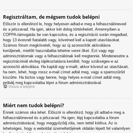
Regisztráltam, de mégsem tudok belépni
Először is ellenőrizd le, hogy helyesen adtad-e meg a felhasználóneved
és a jelszavad. Ha igen, akkor két dolog történhetett. Amennyiben a
COPPA-támogatás be van kapcsolva, és a regisztráció során megadtad,
hogy 13 évesnél fiatalabb vagy, követned kell a kapott utasításokat.
Számos fórum megköveteli, hogy az új azonosítók aktiválásra
kerüljenek, mielőtt használatba lehetne venni őket. Ezt vagy egy
adminisztrátornak vagy a felhasználónak kell megtennie. Mindenesetre a
regisztrációnál elvileg tájékoztatásra kerültél, hogy szükséges-e az
azonosító aktiválása. Ha kaptál egy e-mailt, akkor kövesd az utasításait,
ha nem, lehet, hogy rossz e-mail címet adtál meg, vagy a spamszűrőd
kiszűrte. Ha biztos vagy benne, hogy helyes e-mail címet adtál meg,
próbálj meg kapcsolatba lépni a fórum adminisztrátorával.
Vissza a tetejére
Miért nem tudok belépni?
Ennek számos oka lehet. Először is ellenőrizd, hogy jól adtad-e meg a
felhasználóneved és a jelszavad. Ha igen, lépj kapcsolatba a fórum
adminisztrátorával, hogy meggyőződj róla, nem lettél kitiltva. Az is
lehetséges, hogy a weboldal üzemeltetőjének oldalán lépett fel valamilyen