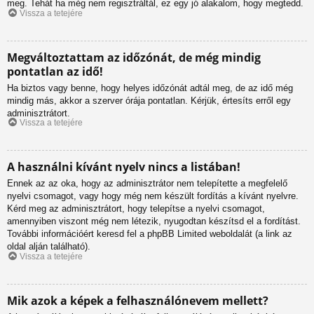
meg. Tehát ha még nem regisztráltál, ez egy jó alakalom, hogy megtedd.
Vissza a tetejére
Megváltoztattam az időzónát, de még mindig
pontatlan az idő!
Ha biztos vagy benne, hogy helyes időzónát adtál meg, de az idő még
mindig más, akkor a szerver órája pontatlan. Kérjük, értesíts erről egy
adminisztrátort.
Vissza a tetejére
A használni kívánt nyelv nincs a listában!
Ennek az az oka, hogy az adminisztrátor nem telepítette a megfelelő
nyelvi csomagot, vagy hogy még nem készült fordítás a kívánt nyelvre.
Kérd meg az adminisztrátort, hogy telepítse a nyelvi csomagot,
amennyiben viszont még nem létezik, nyugodtan készítsd el a fordítást.
További információért keresd fel a phpBB Limited weboldalát (a link az
oldal alján található).
Vissza a tetejére
Mik azok a képek a felhasználónevem mellett?