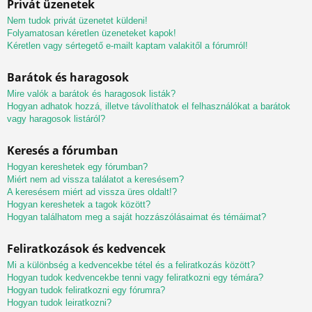
Privát üzenetek
Nem tudok privát üzenetet küldeni!
Folyamatosan kéretlen üzeneteket kapok!
Kéretlen vagy sértegető e-mailt kaptam valakitől a fórumról!
Barátok és haragosok
Mire valók a barátok és haragosok listák?
Hogyan adhatok hozzá, illetve távolíthatok el felhasználókat a barátok
vagy haragosok listáról?
Keresés a fórumban
Hogyan kereshetek egy fórumban?
Miért nem ad vissza találatot a keresésem?
A keresésem miért ad vissza üres oldalt!?
Hogyan kereshetek a tagok között?
Hogyan találhatom meg a saját hozzászólásaimat és témáimat?
Feliratkozások és kedvencek
Mi a különbség a kedvencekbe tétel és a feliratkozás között?
Hogyan tudok kedvencekbe tenni vagy feliratkozni egy témára?
Hogyan tudok feliratkozni egy fórumra?
Hogyan tudok leiratkozni?