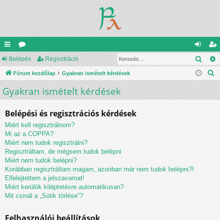
Kere
yo
Belépés
ór
Regisztráció
el
eg
K
rs
Fórum kezdőlap
u
Gyakran ismételt kérdések
ép
is
e
Gyakran ismételt kérdések
lin
m
és
ztr
r
ke
ok
ác
e
Belépési és regisztrációs kérdések
s
k
ió
Miért kell regisztrálnom?
é
Mi az a COPPA?
s
Miért nem tudok regisztrálni?
Regisztráltam, de mégsem tudok belépni
Miért nem tudok belépni?
Korábban regisztráltam magam, azonban már nem tudok belépni?!
Elfelejtettem a jelszavamat!
Miért kerülök kiléptetésre automatikusan?
Mit csinál a „Sütik törlése”?
Felhasználói beállítások