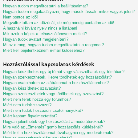
Hogyan tudom megváltoztatni a beállításaimat?
Hogyan tudom megakadályozni, hogy mások lássák, mikor vagyok jelen?
Nem pontos az idő!
Megváltoztattam az időzónát, de még mindig pontatlan az idő!
A használni kívánt nyelv nincs a listában!
Mik azok a képek a felhasználónevem mellett?
Hogyan tudok avatart megjeleníteni?
Mi az a rang, hogyan tudom megváltoztatni a rangomat?
Miért kell bejelentkeznem e-mail küldéséhez?
Hozzászólással kapcsolatos kérdések
Hogyan készíthetek egy új témát vagy válaszolhatok egy témában?
Hogyan szerkeszthetek, illetve törölhetek egy hozzászólást?
Hogyan csatolhatom az aláírásomat a hozzászólásomhoz?
Hogyan készíthetek szavazást?
Hogyan szerkeszthetek vagy törölhetek egy szavazást?
Miért nem férek hozzá egy fórumhoz?
Miért nem tudok szavazni?
Miért nem tudok hozzáadni csatolmányokat?
Miért kaptam figyelmeztetést?
Hogyan jelenthetek egy hozzászólást a moderátoroknak?
Mire való az „Elmentés” gomb hozzászólás küldésénél?
Miért kell a hozzászólásomat jóváhagynia egy moderátornak?