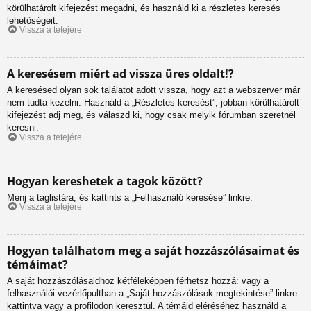
körülhatárolt kifejezést megadni, és használd ki a részletes keresés
lehetőségeit.
Vissza a tetejére
A keresésem miért ad vissza üres oldalt!?
A keresésed olyan sok találatot adott vissza, hogy azt a webszerver már
nem tudta kezelni. Használd a „Részletes keresést”, jobban körülhatárolt
kifejezést adj meg, és válaszd ki, hogy csak melyik fórumban szeretnél
keresni.
Vissza a tetejére
Hogyan kereshetek a tagok között?
Menj a taglistára, és kattints a „Felhasználó keresése” linkre.
Vissza a tetejére
Hogyan találhatom meg a saját hozzászólásaimat és
témáimat?
A saját hozzászólásaidhoz kétféleképpen férhetsz hozzá: vagy a
felhasználói vezérlőpultban a „Saját hozzászólások megtekintése” linkre
kattintva vagy a profilodon keresztül. A témáid eléréséhez használd a