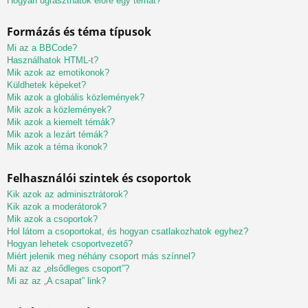
Hogyan ugraszthatok előre egy témát?
Formázás és téma típusok
Mi az a BBCode?
Használhatok HTML-t?
Mik azok az emotikonok?
Küldhetek képeket?
Mik azok a globális közlemények?
Mik azok a közlemények?
Mik azok a kiemelt témák?
Mik azok a lezárt témák?
Mik azok a téma ikonok?
Felhasználói szintek és csoportok
Kik azok az adminisztrátorok?
Kik azok a moderátorok?
Mik azok a csoportok?
Hol látom a csoportokat, és hogyan csatlakozhatok egyhez?
Hogyan lehetek csoportvezető?
Miért jelenik meg néhány csoport más színnel?
Mi az az „elsődleges csoport”?
Mi az az „A csapat” link?