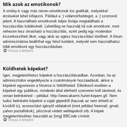
Mik azok az emotikonok?
A smiley-k vagy más néven emotikonok kis grafikák, melyekkel
érzéseket lehet kifejezni. Például a :) vidámot/boldogot, a :( szomorút
jelent. A használható emotikonok teljes listája megtalálható a
hozzászólás küldésénél. Lehetőleg ne használj túl sok emotikont, mert
nehezen lesz olvasható a hozzászólás, ezért pedig egy moderátor
kiszerkesztheti őket, vagy akár az egész hozzászólást törölheti. A fórum
adminisztrátora beállíthat egy felső korlátot, melynél nem használhatsz
több emotikont egy hozzászólásban.
Vissza a tetejére
Küldhetek képeket?
Igen, megjeleníthetsz képeket a hozzászólásaidban. Azonban, ha az
adminisztrátor engedélyezte a csatolmányok hozzáadását, akkor a
képeket egyenesen a fórumra is feltöltheted. Ellenkező esetben a
képeket egy publikus, mindenki által elérhető szerveren kell tárolnod, és
onnan belinkelned – például: http://www.akarmi.hu/en-kepem.gif. Nem
tudsz belinkelni képeket a saját gépedről (hacsak az nem érhető el
kívülről is), azonosítást igénylő oldalakról (mint például freemail, gmail,
yahoo postafiókok), jelszóval védett weblapokról stb. A képek
megjelenítéséhez használd az [img] BBCode címkét.
Vissza a tetejére