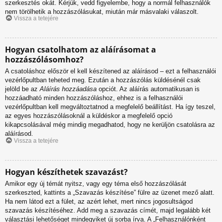
szerkesztés okát. Kérjük, vedd figyelembe, hogy a normál felhasználók
nem törölhetik a hozzászólásukat, miután már másvalaki válaszolt.
Vissza a tetejére
Hogyan csatolhatom az aláírásomat a
hozzászólásomhoz?
A csatoláshoz először el kell készítened az aláírásod – ezt a felhasználói
vezérlőpultban teheted meg. Ezután a hozzászólás küldésénél csak
jelöld be az
Aláírás hozzáadása
opciót. Az aláírás automatikusan is
hozzáadható minden hozzászóláshoz, ehhez is a felhasználói
vezérlőpultban kell megváltoztatnod a megfelelő beállítást. Ha így teszel,
az egyes hozzászólásoknál a küldéskor a megfelelő opció
kikapcsolásával még mindig megadhatod, hogy ne kerüljön csatolásra az
aláírásod.
Vissza a tetejére
Hogyan készíthetek szavazást?
Amikor egy új témát nyitsz, vagy egy téma első hozzászólását
szerkeszted, kattints a „Szavazás készítése” fülre az üzenet mező alatt.
Ha nem látod ezt a fület, az azért lehet, mert nincs jogosultságod
szavazás készítéséhez. Add meg a szavazás címét, majd legalább két
választási lehetőséget mindegyiket új sorba írva. A „Felhasználónként