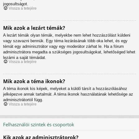
jogosultságot.
Vissza a tetejére
Mik azok a lezárt témák?
A lezárt témák olyan témák, melyekbe nem lehet hozzászólást küldeni
vagy szavazni bennük. Egy téma lezárásának több oka lehet, és egy
témát egy adminisztrátor vagy egy moderátor zárhat le. Ha a fórum
adminisztrátora megadta a szükséges jogosultságokat, lehetőséged lehet
lezárni a saját témáidat.
Vissza a tetejére
Mik azok a téma ikonok?
A téma ikonok kis képek, melyeket a küldő társít a hozzászólásához
jelképezve annak tartalmát. A téma ikonok használatának lehetősége az
adminisztrátortól függ.
Vissza a tetejére
Felhasználói szintek és csoportok
Kik azok az adminisztrátorok?