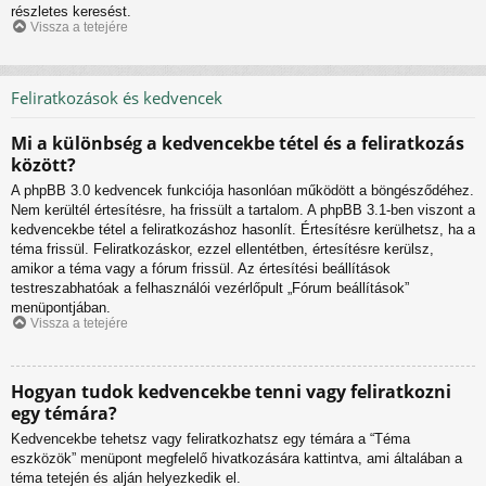
részletes keresést.
Vissza a tetejére
Feliratkozások és kedvencek
Mi a különbség a kedvencekbe tétel és a feliratkozás
között?
A phpBB 3.0 kedvencek funkciója hasonlóan működött a böngésződéhez.
Nem kerültél értesítésre, ha frissült a tartalom. A phpBB 3.1-ben viszont a
kedvencekbe tétel a feliratkozáshoz hasonlít. Értesítésre kerülhetsz, ha a
téma frissül. Feliratkozáskor, ezzel ellentétben, értesítésre kerülsz,
amikor a téma vagy a fórum frissül. Az értesítési beállítások
testreszabhatóak a felhasználói vezérlőpult „Fórum beállítások”
menüpontjában.
Vissza a tetejére
Hogyan tudok kedvencekbe tenni vagy feliratkozni
egy témára?
Kedvencekbe tehetsz vagy feliratkozhatsz egy témára a “Téma
eszközök” menüpont megfelelő hivatkozására kattintva, ami általában a
téma tetején és alján helyezkedik el.