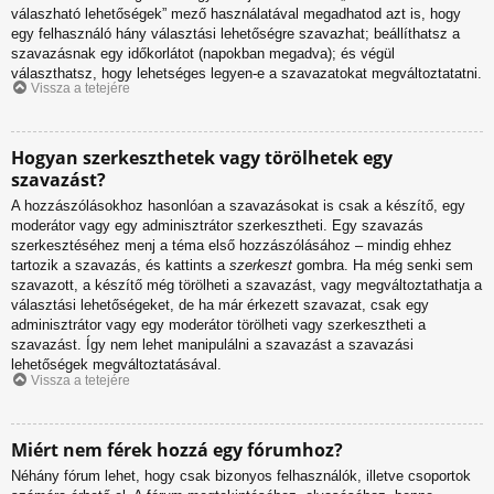
válaszható lehetőségek” mező használatával megadhatod azt is, hogy
egy felhasználó hány választási lehetőségre szavazhat; beállíthatsz a
szavazásnak egy időkorlátot (napokban megadva); és végül
választhatsz, hogy lehetséges legyen-e a szavazatokat megváltoztatatni.
Vissza a tetejére
Hogyan szerkeszthetek vagy törölhetek egy
szavazást?
A hozzászólásokhoz hasonlóan a szavazásokat is csak a készítő, egy
moderátor vagy egy adminisztrátor szerkesztheti. Egy szavazás
szerkesztéséhez menj a téma első hozzászólásához – mindig ehhez
tartozik a szavazás, és kattints a
szerkeszt
gombra. Ha még senki sem
szavazott, a készítő még törölheti a szavazást, vagy megváltoztathatja a
választási lehetőségeket, de ha már érkezett szavazat, csak egy
adminisztrátor vagy egy moderátor törölheti vagy szerkesztheti a
szavazást. Így nem lehet manipulálni a szavazást a szavazási
lehetőségek megváltoztatásával.
Vissza a tetejére
Miért nem férek hozzá egy fórumhoz?
Néhány fórum lehet, hogy csak bizonyos felhasználók, illetve csoportok