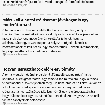
felhasználói vezérlőpultra és kövesd a maguktól értetődő lépéseket.
Vissza a tetejére
Miért kell a hozzászólásomat jóváhagynia egy
moderátornak?
A fórum adminisztrátora beállíthatta, hogy a fórumban, melybe
hozzászólást szeretnél küldeni, csak olyan hozzászólások jelenhetnek
meg, melyeket egy moderátor átnézett. Az is lehet, hogy az
adminisztrátor egy olyan csoportba helyezett téged, akiknek a
hozzászólásait át kell néznie egy moderátornak. További információért,
lépj kapcsolatba a fórum adminisztrátorával.
Vissza a tetejére
Hogyan ugraszthatok előre egy témát?
A téma megtekintésénél megjelenő „Téma előreugrasztása” linkre
kattintva „előreugraszthatsz” egy témát a fórum tetejére, hogy a témák
felsorolásánál elsőként jelenjen meg. Ha nem látod ezt a linket, akkor ez
a funkció nincs bekapcsolva a fórumon, vagy még nem telt le az
előugrasztáshoz szükséges idő. Egy témát úgy is előreugraszthatsz,
hogy küldesz bele egy hozzászólást – ennél viszont vigyázz az aktuális
fórum szabályainak betartására.
Vissza a tetejére