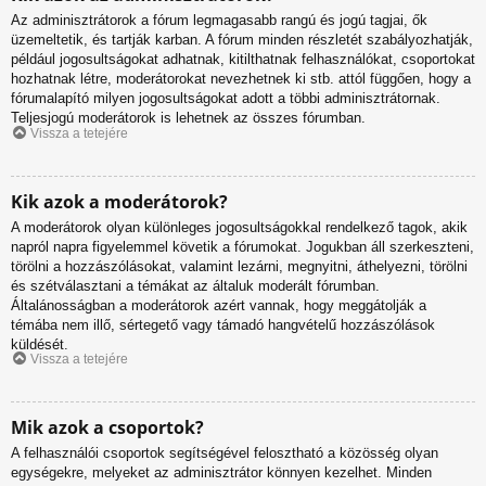
Az adminisztrátorok a fórum legmagasabb rangú és jogú tagjai, ők
üzemeltetik, és tartják karban. A fórum minden részletét szabályozhatják,
például jogosultságokat adhatnak, kitilthatnak felhasználókat, csoportokat
hozhatnak létre, moderátorokat nevezhetnek ki stb. attól függően, hogy a
fórumalapító milyen jogosultságokat adott a többi adminisztrátornak.
Teljesjogú moderátorok is lehetnek az összes fórumban.
Vissza a tetejére
Kik azok a moderátorok?
A moderátorok olyan különleges jogosultságokkal rendelkező tagok, akik
napról napra figyelemmel követik a fórumokat. Jogukban áll szerkeszteni,
törölni a hozzászólásokat, valamint lezárni, megnyitni, áthelyezni, törölni
és szétválasztani a témákat az általuk moderált fórumban.
Általánosságban a moderátorok azért vannak, hogy meggátolják a
témába nem illő, sértegető vagy támadó hangvételű hozzászólások
küldését.
Vissza a tetejére
Mik azok a csoportok?
A felhasználói csoportok segítségével felosztható a közösség olyan
egységekre, melyeket az adminisztrátor könnyen kezelhet. Minden