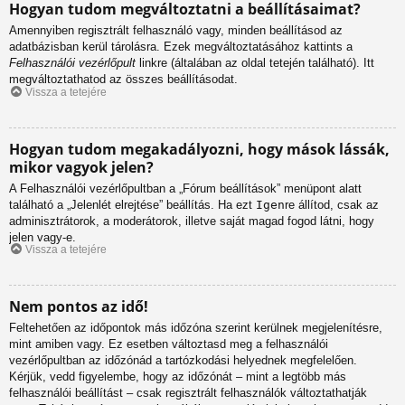
Hogyan tudom megváltoztatni a beállításaimat?
Amennyiben regisztrált felhasználó vagy, minden beállításod az
adatbázisban kerül tárolásra. Ezek megváltoztatásához kattints a
Felhasználói vezérlőpult
linkre (általában az oldal tetején található). Itt
megváltoztathatod az összes beállításodat.
Vissza a tetejére
Hogyan tudom megakadályozni, hogy mások lássák,
mikor vagyok jelen?
A Felhasználói vezérlőpultban a „Fórum beállítások” menüpont alatt
található a „Jelenlét elrejtése” beállítás. Ha ezt
Igen
re állítod, csak az
adminisztrátorok, a moderátorok, illetve saját magad fogod látni, hogy
jelen vagy-e.
Vissza a tetejére
Nem pontos az idő!
Feltehetően az időpontok más időzóna szerint kerülnek megjelenítésre,
mint amiben vagy. Ez esetben változtasd meg a felhasználói
vezérlőpultban az időzónád a tartózkodási helyednek megfelelően.
Kérjük, vedd figyelembe, hogy az időzónát – mint a legtöbb más
felhasználói beállítást – csak regisztrált felhasználók változtathatják