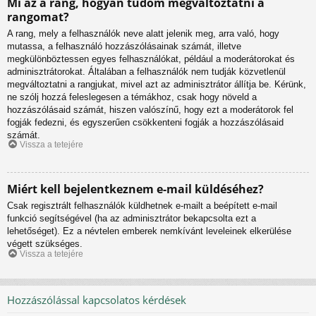
Mi az a rang, hogyan tudom megváltoztatni a
rangomat?
A rang, mely a felhasználók neve alatt jelenik meg, arra való, hogy
mutassa, a felhasználó hozzászólásainak számát, illetve
megkülönböztessen egyes felhasználókat, például a moderátorokat és
adminisztrátorokat. Általában a felhasználók nem tudják közvetlenül
megváltoztatni a rangjukat, mivel azt az adminisztrátor állítja be. Kérünk,
ne szólj hozzá feleslegesen a témákhoz, csak hogy növeld a
hozzászólásaid számát, hiszen valószínű, hogy ezt a moderátorok fel
fogják fedezni, és egyszerűen csökkenteni fogják a hozzászólásaid
számát.
Vissza a tetejére
Miért kell bejelentkeznem e-mail küldéséhez?
Csak regisztrált felhasználók küldhetnek e-mailt a beépített e-mail
funkció segítségével (ha az adminisztrátor bekapcsolta ezt a
lehetőséget). Ez a névtelen emberek nemkívánt leveleinek elkerülése
végett szükséges.
Vissza a tetejére
Hozzászólással kapcsolatos kérdések