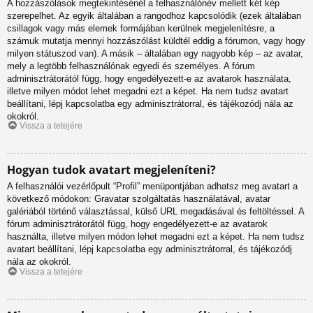
A hozzászólások megtekintésénél a felhasználónév mellett két kép
szerepelhet. Az egyik általában a rangodhoz kapcsolódik (ezek általában
csillagok vagy más elemek formájában kerülnek megjelenítésre, a
számuk mutatja mennyi hozzászólást küldtél eddig a fórumon, vagy hogy
milyen státuszod van). A másik – általában egy nagyobb kép – az avatar,
mely a legtöbb felhasználónak egyedi és személyes. A fórum
adminisztrátorától függ, hogy engedélyezett-e az avatarok használata,
illetve milyen módot lehet megadni ezt a képet. Ha nem tudsz avatart
beállítani, lépj kapcsolatba egy adminisztrátorral, és tájékozódj nála az
okokról.
Vissza a tetejére
Hogyan tudok avatart megjeleníteni?
A felhasználói vezérlőpult “Profil” menüpontjában adhatsz meg avatart a
következő módokon: Gravatar szolgáltatás használatával, avatar
galériából történő választással, külső URL megadásával és feltöltéssel. A
fórum adminisztrátorától függ, hogy engedélyezett-e az avatarok
használta, illetve milyen módon lehet megadni ezt a képet. Ha nem tudsz
avatart beállítani, lépj kapcsolatba egy adminisztrátorral, és tájékozódj
nála az okokról.
Vissza a tetejére