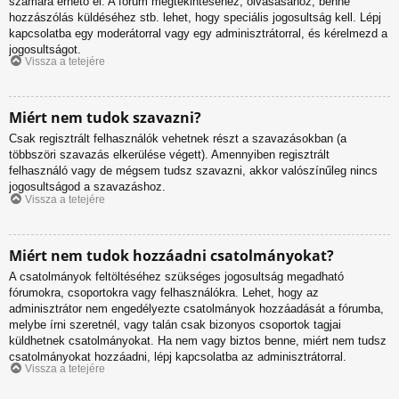
számára érhető el. A fórum megtekintéséhez, olvasásához, benne
hozzászólás küldéséhez stb. lehet, hogy speciális jogosultság kell. Lépj
kapcsolatba egy moderátorral vagy egy adminisztrátorral, és kérelmezd a
jogosultságot.
Vissza a tetejére
Miért nem tudok szavazni?
Csak regisztrált felhasználók vehetnek részt a szavazásokban (a
többszöri szavazás elkerülése végett). Amennyiben regisztrált
felhasználó vagy de mégsem tudsz szavazni, akkor valószínűleg nincs
jogosultságod a szavazáshoz.
Vissza a tetejére
Miért nem tudok hozzáadni csatolmányokat?
A csatolmányok feltöltéséhez szükséges jogosultság megadható
fórumokra, csoportokra vagy felhasználókra. Lehet, hogy az
adminisztrátor nem engedélyezte csatolmányok hozzáadását a fórumba,
melybe írni szeretnél, vagy talán csak bizonyos csoportok tagjai
küldhetnek csatolmányokat. Ha nem vagy biztos benne, miért nem tudsz
csatolmányokat hozzáadni, lépj kapcsolatba az adminisztrátorral.
Vissza a tetejére