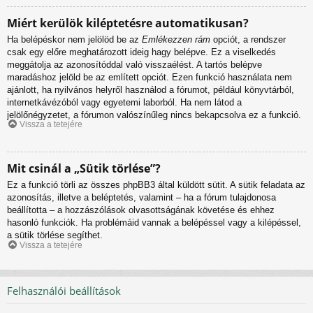
Miért kerülök kiléptetésre automatikusan?
Ha belépéskor nem jelölöd be az
Emlékezzen rám
opciót, a rendszer
csak egy előre meghatározott ideig hagy belépve. Ez a viselkedés
meggátolja az azonosítóddal való visszaélést. A tartós belépve
maradáshoz jelöld be az említett opciót. Ezen funkció használata nem
ajánlott, ha nyilvános helyről használod a fórumot, például könyvtárból,
internetkávézóból vagy egyetemi laborból. Ha nem látod a
jelölőnégyzetet, a fórumon valószínűleg nincs bekapcsolva ez a funkció.
Vissza a tetejére
Mit csinál a „Sütik törlése”?
Ez a funkció törli az összes phpBB3 által küldött sütit. A sütik feladata az
azonosítás, illetve a beléptetés, valamint – ha a fórum tulajdonosa
beállította – a hozzászólások olvasottságának követése és ehhez
hasonló funkciók. Ha problémáid vannak a belépéssel vagy a kilépéssel,
a sütik törlése segíthet.
Vissza a tetejére
Felhasználói beállítások