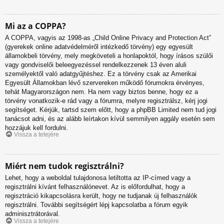
Mi az a COPPA?
A COPPA, vagyis az 1998-as „Child Online Privacy and Protection Act”
(gyerekek online adatvédelméről intézkedő törvény) egy egyesült
államokbeli törvény, mely megköveteli a honlapoktól, hogy írásos szülői
vagy gondviselői beleegyezéssel rendelkezzenek 13 éven aluli
személyektől való adatgyűjtéshez. Ez a törvény csak az Amerikai
Egyesült Államokban lévő szervereken működő fórumokra érvényes,
tehát Magyarországon nem. Ha nem vagy biztos benne, hogy ez a
törvény vonatkozik-e rád vagy a fórumra, melyre regisztrálsz, kérj jogi
segítséget. Kérjük, tartsd szem előtt, hogy a phpBB Limited nem tud jogi
tanácsot adni, és az alább leírtakon kívül semmilyen aggály esetén sem
hozzájuk kell fordulni.
Vissza a tetejére
Miért nem tudok regisztrálni?
Lehet, hogy a weboldal tulajdonosa letiltotta az IP-címed vagy a
regisztrálni kívánt felhasználónevet. Az is előfordulhat, hogy a
regisztráció kikapcsolásra került, hogy ne tudjanak új felhasználók
regisztrálni. További segítségért lépj kapcsolatba a fórum egyik
adminisztrátorával.
Vissza a tetejére