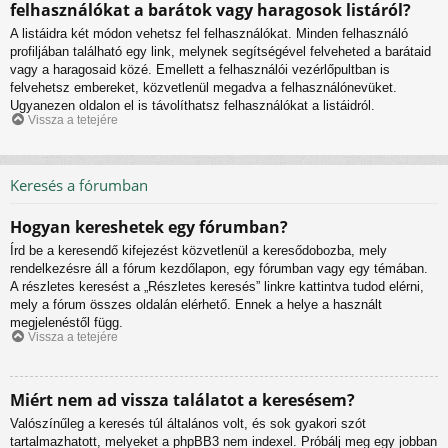
felhasználókat a barátok vagy haragosok listáról?
A listáidra két módon vehetsz fel felhasználókat. Minden felhasználó
profiljában található egy link, melynek segítségével felveheted a barátaid
vagy a haragosaid közé. Emellett a felhasználói vezérlőpultban is
felvehetsz embereket, közvetlenül megadva a felhasználónevüket.
Ugyanezen oldalon el is távolíthatsz felhasználókat a listáidról.
Vissza a tetejére
Keresés a fórumban
Hogyan kereshetek egy fórumban?
Írd be a keresendő kifejezést közvetlenül a keresődobozba, mely
rendelkezésre áll a fórum kezdőlapon, egy fórumban vagy egy témában.
A részletes keresést a „Részletes keresés” linkre kattintva tudod elérni,
mely a fórum összes oldalán elérhető. Ennek a helye a használt
megjelenéstől függ.
Vissza a tetejére
Miért nem ad vissza találatot a keresésem?
Valószínűleg a keresés túl általános volt, és sok gyakori szót
tartalmazhatott, melyeket a phpBB3 nem indexel. Próbálj meg egy jobban