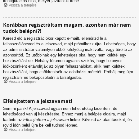
konfigurációs hiba, melyet javítaniuk kéne.
Vissza a tetejére
Korábban regisztráltam magam, azonban már nem
tudok belépni?!
Keresd elő a regisztrációkor kapott e-mailt, ellenőrizd le a
felhasználóneved és a jelszavad, majd próbálkozz újra. Lehetséges, hogy
az adminisztrátor valamilyen okból kifolyólag inaktiválta, vagy törölte az
azonosítód. Ez utóbbinak egy lehetséges oka, hogy nem küldtél egy
hozzászólást se. Néhány fórumon ugyanis szokás, hogy bizonyos
időközönként eltávolítják az olyan felhasználókat, akik nem küldtek
hozzászólást, hogy csökkentsék az adatbázis méretét. Próbálj meg újra
regisztrálni és bekapcsolódni a társalgásba.
Vissza a tetejére
Elfelejtettem a jelszavamat!
Semmi pánik! A jelszavad ugyan nem lehet utólag kideríteni, de
lehetőséged van új készítésére. Ehhez menj a belépés oldalra, majd
kattints az
Elfelejtettem a jelszavam
linkre. Kövesd az utasításokat, és
rövid időn belül újra be kell tudnod lépned.
Vissza a tetejére