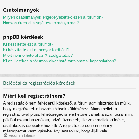
Csatolmányok
Milyen csatolmányok engedélyezettek ezen a fórumon?
Hogyan érem el a saját csatolmányaimat?
phpBB kérdések
Ki készítette ezt a fórumot?
Ki készítette ezt a magyar fordítást?
Miért nem érhető el az X szolgáltatás?
Ki az illetékes a fórumon olvasható tartalommal kapcsolatban?
Belépési és regisztrációs kérdések
Miért kell regisztrálnom?
A regisztráció nem feltétlenül kötelező, a fórum adminisztrátorán múlik,
hogy megköveteli-e hozzászólások küldéséhez. Mindemellett a
regisztrációval plusz lehetőségek is elérhetővé válnak a számodra, mint
például avatar használata, privát üzenetek, illetve e-mailek küldése,
csatlakozás csoportokhoz stb. A regisztráció csupán néhány
másodpercet vesz igénybe, így javasoljuk, hogy éljél vele.
Vissza a tetejére