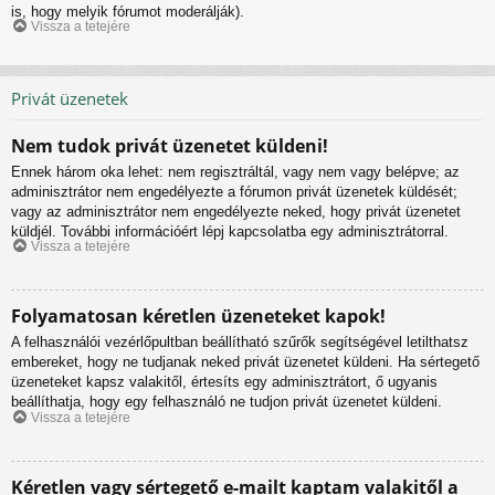
is, hogy melyik fórumot moderálják).
Vissza a tetejére
Privát üzenetek
Nem tudok privát üzenetet küldeni!
Ennek három oka lehet: nem regisztráltál, vagy nem vagy belépve; az
adminisztrátor nem engedélyezte a fórumon privát üzenetek küldését;
vagy az adminisztrátor nem engedélyezte neked, hogy privát üzenetet
küldjél. További információért lépj kapcsolatba egy adminisztrátorral.
Vissza a tetejére
Folyamatosan kéretlen üzeneteket kapok!
A felhasználói vezérlőpultban beállítható szűrők segítségével letilthatsz
embereket, hogy ne tudjanak neked privát üzenetet küldeni. Ha sértegető
üzeneteket kapsz valakitől, értesíts egy adminisztrátort, ő ugyanis
beállíthatja, hogy egy felhasználó ne tudjon privát üzenetet küldeni.
Vissza a tetejére
Kéretlen vagy sértegető e-mailt kaptam valakitől a