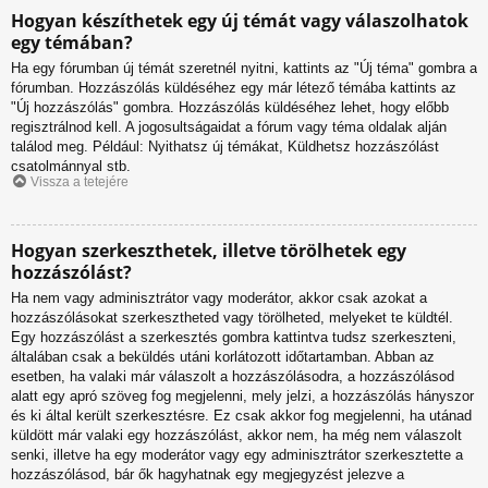
Hogyan készíthetek egy új témát vagy válaszolhatok
egy témában?
Ha egy fórumban új témát szeretnél nyitni, kattints az "Új téma" gombra a
fórumban. Hozzászólás küldéséhez egy már létező témába kattints az
"Új hozzászólás" gombra. Hozzászólás küldéséhez lehet, hogy előbb
regisztrálnod kell. A jogosultságaidat a fórum vagy téma oldalak alján
találod meg. Például: Nyithatsz új témákat, Küldhetsz hozzászólást
csatolmánnyal stb.
Vissza a tetejére
Hogyan szerkeszthetek, illetve törölhetek egy
hozzászólást?
Ha nem vagy adminisztrátor vagy moderátor, akkor csak azokat a
hozzászólásokat szerkesztheted vagy törölheted, melyeket te küldtél.
Egy hozzászólást a szerkesztés gombra kattintva tudsz szerkeszteni,
általában csak a beküldés utáni korlátozott időtartamban. Abban az
esetben, ha valaki már válaszolt a hozzászólásodra, a hozzászólásod
alatt egy apró szöveg fog megjelenni, mely jelzi, a hozzászólás hányszor
és ki által került szerkesztésre. Ez csak akkor fog megjelenni, ha utánad
küldött már valaki egy hozzászólást, akkor nem, ha még nem válaszolt
senki, illetve ha egy moderátor vagy egy adminisztrátor szerkesztette a
hozzászólásod, bár ők hagyhatnak egy megjegyzést jelezve a