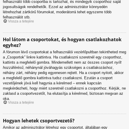
felhasználó több csoportba is tartozhat, és mindegyik csoporthoz saját
jogosultságok rendelhetők. Ezzel az adminisztrátor könnyedén
létrehozhat zártkörű fórumokat, moderátorrá tehet egyszerre több
felhasználót stb.
Vissza a tetejére
Hol látom a csoportokat, és hogyan csatlakozhatok
egyhez?
A fórumon lévő csoportokat a felhasználói vezérlőpultban tekintheted meg
a „Csoportok” linkre kattintva. Ha csatlakozni szeretnél egy csoporthoz,
kattints a megfelelő gombra. Mindemellett nem az összes csoport
nyílt
hozzáférésű
, néhánynál jóváhagyás szükséges a csatlakozáshoz,
néhány zárt, néhány pedig egyenesen rejtett. Ha a csoport nyitott, akkor
a megfelelő gombra kattintva tudsz csatlakozni. Ezután a csoport
vezetőjének jóvá kell hagynia a kérelmed – ennek kapcsán
megkérdezheti, hogy miért szeretnél csatlakozni a csoporthoz. Kérjük, ne
zaklasd a csoportvezetőt, ha elutasítja a kérelmed, biztosan megvan az
oka.
Vissza a tetejére
Hogyan lehetek csoportvezető?
Amikor az adminisztrátor létrehoz egy csoportot, általában egy