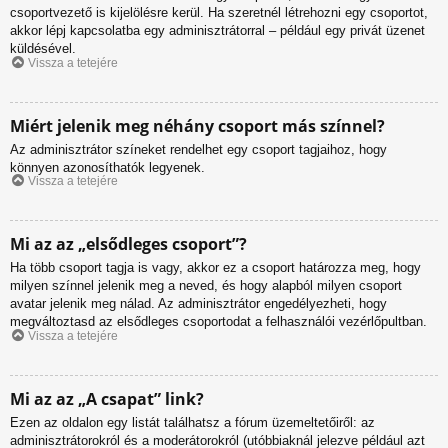
csoportvezető is kijelölésre kerül. Ha szeretnél létrehozni egy csoportot,
akkor lépj kapcsolatba egy adminisztrátorral – például egy privát üzenet
küldésével.
Vissza a tetejére
Miért jelenik meg néhány csoport más színnel?
Az adminisztrátor színeket rendelhet egy csoport tagjaihoz, hogy
könnyen azonosíthatók legyenek.
Vissza a tetejére
Mi az az „elsődleges csoport”?
Ha több csoport tagja is vagy, akkor ez a csoport határozza meg, hogy
milyen színnel jelenik meg a neved, és hogy alapból milyen csoport
avatar jelenik meg nálad. Az adminisztrátor engedélyezheti, hogy
megváltoztasd az elsődleges csoportodat a felhasználói vezérlőpultban.
Vissza a tetejére
Mi az az „A csapat” link?
Ezen az oldalon egy listát találhatsz a fórum üzemeltetőiről: az
adminisztrátorokról és a moderátorokról (utóbbiaknál jelezve például azt