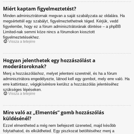
Miért kaptam figyelmeztetést?
Minden adminisztrátornak megvan a saját szabályzata az oldalára. Ha
megsértettél egy szabályt, figyelmeztethetnek téged. Kérjük, vedd
figyelembe, hogy ez a fórum adminisztrátorának döntése – a phpBB
Limited-nak semmi köze nincs a fórumokon kiosztott
figyelmeztetésekhez.
Vissza a tetejére
Hogyan jelenthetek egy hozzászólást a
moderátoroknak?
Menj a hozzászóláshoz, melyet jelenteni szeretnél, és ha a fórum
adminisztrátora engedélyezte, látnod kell egy gombot, mely erre való. Ha
erre kattintasz, végigkísérésre kerülsz a hozzászólás jelentéséhez
szükséges lépéseken.
Vissza a tetejére
Mire való az „Elmentés” gomb hozzászólás
küldésénél?
Ezzel elmentheted a még nem befejezett üzeneted, majd később
folytathatod, és elküldheted. Egy piszkozat betöltéséhez menj a