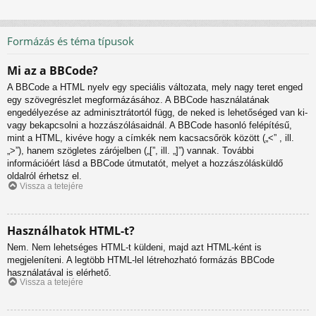
Formázás és téma típusok
Mi az a BBCode?
A BBCode a HTML nyelv egy speciális változata, mely nagy teret enged
egy szövegrészlet megformázásához. A BBCode használatának
engedélyezése az adminisztrátortól függ, de neked is lehetőséged van ki-
vagy bekapcsolni a hozzászólásaidnál. A BBCode hasonló felépítésű,
mint a HTML, kivéve hogy a címkék nem kacsacsőrök között („<” , ill.
„>”), hanem szögletes zárójelben („[”, ill. „]”) vannak. További
információért lásd a BBCode útmutatót, melyet a hozzászólásküldő
oldalról érhetsz el.
Vissza a tetejére
Használhatok HTML-t?
Nem. Nem lehetséges HTML-t küldeni, majd azt HTML-ként is
megjeleníteni. A legtöbb HTML-lel létrehozható formázás BBCode
használatával is elérhető.
Vissza a tetejére