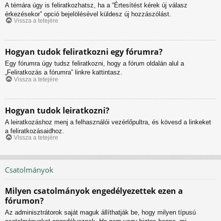
A témára úgy is feliratkozhatsz, ha a “Értesítést kérek új válasz
érkezésekor” opció bejelölésével küldesz új hozzászólást.
Vissza a tetejére
Hogyan tudok feliratkozni egy fórumra?
Egy fórumra úgy tudsz feliratkozni, hogy a fórum oldalán alul a
„Feliratkozás a fórumra” linkre kattintasz.
Vissza a tetejére
Hogyan tudok leiratkozni?
A leiratkozáshoz menj a felhasználói vezérlőpultra, és kövesd a linkeket
a feliratkozásaidhoz.
Vissza a tetejére
Csatolmányok
Milyen csatolmányok engedélyezettek ezen a
fórumon?
Az adminisztrátorok saját maguk állíthatják be, hogy milyen típusú