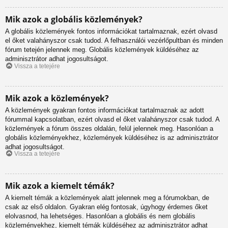
Mik azok a globális közlemények?
A globális közlemények fontos információkat tartalmaznak, ezért olvasd
el őket valahányszor csak tudod. A felhasználói vezérlőpultban és minden
fórum tetején jelennek meg. Globális közlemények küldéséhez az
adminisztrátor adhat jogosultságot.
Vissza a tetejére
Mik azok a közlemények?
A közlemények gyakran fontos információkat tartalmaznak az adott
fórummal kapcsolatban, ezért olvasd el őket valahányszor csak tudod. A
közlemények a fórum összes oldalán, felül jelennek meg. Hasonlóan a
globális közleményekhez, közlemények küldéséhez is az adminisztrátor
adhat jogosultságot.
Vissza a tetejére
Mik azok a kiemelt témák?
A kiemelt témák a közlemények alatt jelennek meg a fórumokban, de
csak az első oldalon. Gyakran elég fontosak, úgyhogy érdemes őket
elolvasnod, ha lehetséges. Hasonlóan a globális és nem globális
közleményekhez, kiemelt témák küldéséhez az adminisztrátor adhat