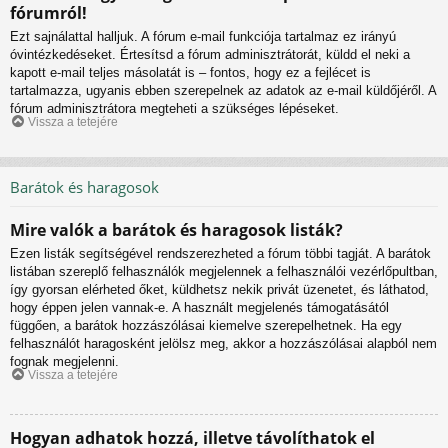
fórumról!
Ezt sajnálattal halljuk. A fórum e-mail funkciója tartalmaz ez irányú
óvintézkedéseket. Értesítsd a fórum adminisztrátorát, küldd el neki a
kapott e-mail teljes másolatát is – fontos, hogy ez a fejlécet is
tartalmazza, ugyanis ebben szerepelnek az adatok az e-mail küldőjéről. A
fórum adminisztrátora megteheti a szükséges lépéseket.
Vissza a tetejére
Barátok és haragosok
Mire valók a barátok és haragosok listák?
Ezen listák segítségével rendszerezheted a fórum többi tagját. A barátok
listában szereplő felhasználók megjelennek a felhasználói vezérlőpultban,
így gyorsan elérheted őket, küldhetsz nekik privát üzenetet, és láthatod,
hogy éppen jelen vannak-e. A használt megjelenés támogatásától
függően, a barátok hozzászólásai kiemelve szerepelhetnek. Ha egy
felhasználót haragosként jelölsz meg, akkor a hozzászólásai alapból nem
fognak megjelenni.
Vissza a tetejére
Hogyan adhatok hozzá, illetve távolíthatok el