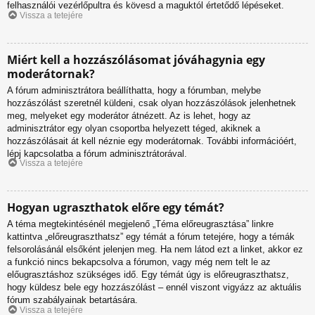
felhasználói vezérlőpultra és kövesd a maguktól értetődő lépéseket.
Vissza a tetejére
Miért kell a hozzászólásomat jóváhagynia egy
moderátornak?
A fórum adminisztrátora beállíthatta, hogy a fórumban, melybe
hozzászólást szeretnél küldeni, csak olyan hozzászólások jelenhetnek
meg, melyeket egy moderátor átnézett. Az is lehet, hogy az
adminisztrátor egy olyan csoportba helyezett téged, akiknek a
hozzászólásait át kell néznie egy moderátornak. További információért,
lépj kapcsolatba a fórum adminisztrátorával.
Vissza a tetejére
Hogyan ugraszthatok előre egy témát?
A téma megtekintésénél megjelenő „Téma előreugrasztása” linkre
kattintva „előreugraszthatsz” egy témát a fórum tetejére, hogy a témák
felsorolásánál elsőként jelenjen meg. Ha nem látod ezt a linket, akkor ez
a funkció nincs bekapcsolva a fórumon, vagy még nem telt le az
előugrasztáshoz szükséges idő. Egy témát úgy is előreugraszthatsz,
hogy küldesz bele egy hozzászólást – ennél viszont vigyázz az aktuális
fórum szabályainak betartására.
Vissza a tetejére