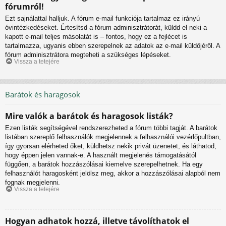
fórumról!
Ezt sajnálattal halljuk. A fórum e-mail funkciója tartalmaz ez irányú
óvintézkedéseket. Értesítsd a fórum adminisztrátorát, küldd el neki a
kapott e-mail teljes másolatát is – fontos, hogy ez a fejlécet is
tartalmazza, ugyanis ebben szerepelnek az adatok az e-mail küldőjéről. A
fórum adminisztrátora megteheti a szükséges lépéseket.
Vissza a tetejére
Barátok és haragosok
Mire valók a barátok és haragosok listák?
Ezen listák segítségével rendszerezheted a fórum többi tagját. A barátok
listában szereplő felhasználók megjelennek a felhasználói vezérlőpultban,
így gyorsan elérheted őket, küldhetsz nekik privát üzenetet, és láthatod,
hogy éppen jelen vannak-e. A használt megjelenés támogatásától
függően, a barátok hozzászólásai kiemelve szerepelhetnek. Ha egy
felhasználót haragosként jelölsz meg, akkor a hozzászólásai alapból nem
fognak megjelenni.
Vissza a tetejére
Hogyan adhatok hozzá, illetve távolíthatok el