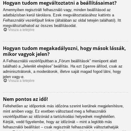
Hogyan tudom megváltoztatni a beállításaimat?
Amennyiben regisztrált felhasználó vagy, minden beállításod az
adatbázisban kerül tárolásra. Ezek megváltoztatásához kattints a
Felhasználói vezérlőpult
linkre (általában az oldal tetején található). Itt
megváltoztathatod az összes beállításodat.
Vissza a tetejére
Hogyan tudom megakadályozni, hogy mások lássák,
mikor vagyok jelen?
A Felhasználói vezérlőpultban a „Fórum beállítások” menüpont alatt
található a „Jelenlét elrejtése” beállítás. Ha ezt
Igen
re állítod, csak az
adminisztrátorok, a moderátorok, illetve saját magad fogod látni, hogy
jelen vagy-e.
Vissza a tetejére
Nem pontos az idő!
Feltehetően az időpontok más időzóna szerint kerülnek megjelenítésre,
mint amiben vagy. Ez esetben változtasd meg a felhasználói
vezérlőpultban az időzónád a tartózkodási helyednek megfelelően.
Kérjük, vedd figyelembe, hogy az időzónát – mint a legtöbb más
felhasználói beállítást – csak regisztrált felhasználók változtathatják