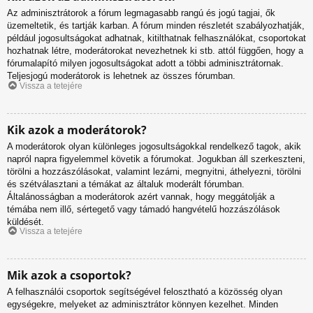
Az adminisztrátorok a fórum legmagasabb rangú és jogú tagjai, ők
üzemeltetik, és tartják karban. A fórum minden részletét szabályozhatják,
például jogosultságokat adhatnak, kitilthatnak felhasználókat, csoportokat
hozhatnak létre, moderátorokat nevezhetnek ki stb. attól függően, hogy a
fórumalapító milyen jogosultságokat adott a többi adminisztrátornak.
Teljesjogú moderátorok is lehetnek az összes fórumban.
Vissza a tetejére
Kik azok a moderátorok?
A moderátorok olyan különleges jogosultságokkal rendelkező tagok, akik
napról napra figyelemmel követik a fórumokat. Jogukban áll szerkeszteni,
törölni a hozzászólásokat, valamint lezárni, megnyitni, áthelyezni, törölni
és szétválasztani a témákat az általuk moderált fórumban.
Általánosságban a moderátorok azért vannak, hogy meggátolják a
témába nem illő, sértegető vagy támadó hangvételű hozzászólások
küldését.
Vissza a tetejére
Mik azok a csoportok?
A felhasználói csoportok segítségével felosztható a közösség olyan
egységekre, melyeket az adminisztrátor könnyen kezelhet. Minden