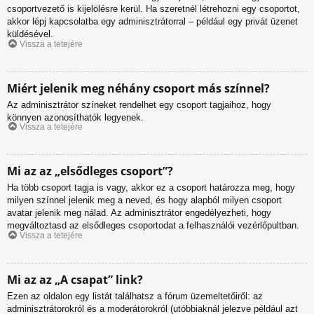
csoportvezető is kijelölésre kerül. Ha szeretnél létrehozni egy csoportot,
akkor lépj kapcsolatba egy adminisztrátorral – például egy privát üzenet
küldésével.
Vissza a tetejére
Miért jelenik meg néhány csoport más színnel?
Az adminisztrátor színeket rendelhet egy csoport tagjaihoz, hogy
könnyen azonosíthatók legyenek.
Vissza a tetejére
Mi az az „elsődleges csoport”?
Ha több csoport tagja is vagy, akkor ez a csoport határozza meg, hogy
milyen színnel jelenik meg a neved, és hogy alapból milyen csoport
avatar jelenik meg nálad. Az adminisztrátor engedélyezheti, hogy
megváltoztasd az elsődleges csoportodat a felhasználói vezérlőpultban.
Vissza a tetejére
Mi az az „A csapat” link?
Ezen az oldalon egy listát találhatsz a fórum üzemeltetőiről: az
adminisztrátorokról és a moderátorokról (utóbbiaknál jelezve például azt