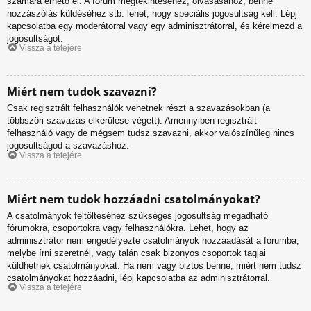
számára érhető el. A fórum megtekintéséhez, olvasásához, benne
hozzászólás küldéséhez stb. lehet, hogy speciális jogosultság kell. Lépj
kapcsolatba egy moderátorral vagy egy adminisztrátorral, és kérelmezd a
jogosultságot.
Vissza a tetejére
Miért nem tudok szavazni?
Csak regisztrált felhasználók vehetnek részt a szavazásokban (a
többszöri szavazás elkerülése végett). Amennyiben regisztrált
felhasználó vagy de mégsem tudsz szavazni, akkor valószínűleg nincs
jogosultságod a szavazáshoz.
Vissza a tetejére
Miért nem tudok hozzáadni csatolmányokat?
A csatolmányok feltöltéséhez szükséges jogosultság megadható
fórumokra, csoportokra vagy felhasználókra. Lehet, hogy az
adminisztrátor nem engedélyezte csatolmányok hozzáadását a fórumba,
melybe írni szeretnél, vagy talán csak bizonyos csoportok tagjai
küldhetnek csatolmányokat. Ha nem vagy biztos benne, miért nem tudsz
csatolmányokat hozzáadni, lépj kapcsolatba az adminisztrátorral.
Vissza a tetejére