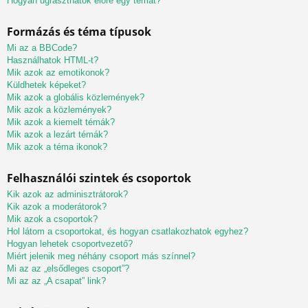
Hogyan ugraszthatok előre egy témát?
Formázás és téma típusok
Mi az a BBCode?
Használhatok HTML-t?
Mik azok az emotikonok?
Küldhetek képeket?
Mik azok a globális közlemények?
Mik azok a közlemények?
Mik azok a kiemelt témák?
Mik azok a lezárt témák?
Mik azok a téma ikonok?
Felhasználói szintek és csoportok
Kik azok az adminisztrátorok?
Kik azok a moderátorok?
Mik azok a csoportok?
Hol látom a csoportokat, és hogyan csatlakozhatok egyhez?
Hogyan lehetek csoportvezető?
Miért jelenik meg néhány csoport más színnel?
Mi az az „elsődleges csoport”?
Mi az az „A csapat” link?