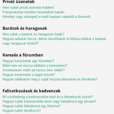
Privát üzenetek
Nem tudok privát üzenetet küldeni!
Folyamatosan kéretlen üzeneteket kapok!
Kéretlen vagy sértegető e-mailt kaptam valakitől a fórumról!
Barátok és haragosok
Mire valók a barátok és haragosok listák?
Hogyan adhatok hozzá, illetve távolíthatok el felhasználókat a barátok
vagy haragosok listáról?
Keresés a fórumban
Hogyan kereshetek egy fórumban?
Miért nem ad vissza találatot a keresésem?
A keresésem miért ad vissza üres oldalt!?
Hogyan kereshetek a tagok között?
Hogyan találhatom meg a saját hozzászólásaimat és témáimat?
Feliratkozások és kedvencek
Mi a különbség a kedvencekbe tétel és a feliratkozás között?
Hogyan tudok kedvencekbe tenni vagy feliratkozni egy témára?
Hogyan tudok feliratkozni egy fórumra?
Hogyan tudok leiratkozni?