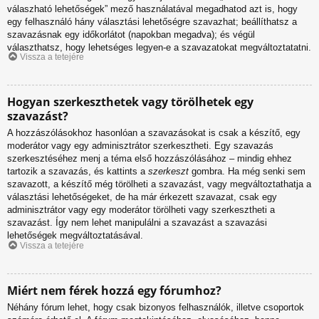
válaszható lehetőségek” mező használatával megadhatod azt is, hogy
egy felhasználó hány választási lehetőségre szavazhat; beállíthatsz a
szavazásnak egy időkorlátot (napokban megadva); és végül
választhatsz, hogy lehetséges legyen-e a szavazatokat megváltoztatatni.
Vissza a tetejére
Hogyan szerkeszthetek vagy törölhetek egy
szavazást?
A hozzászólásokhoz hasonlóan a szavazásokat is csak a készítő, egy
moderátor vagy egy adminisztrátor szerkesztheti. Egy szavazás
szerkesztéséhez menj a téma első hozzászólásához – mindig ehhez
tartozik a szavazás, és kattints a
szerkeszt
gombra. Ha még senki sem
szavazott, a készítő még törölheti a szavazást, vagy megváltoztathatja a
választási lehetőségeket, de ha már érkezett szavazat, csak egy
adminisztrátor vagy egy moderátor törölheti vagy szerkesztheti a
szavazást. Így nem lehet manipulálni a szavazást a szavazási
lehetőségek megváltoztatásával.
Vissza a tetejére
Miért nem férek hozzá egy fórumhoz?
Néhány fórum lehet, hogy csak bizonyos felhasználók, illetve csoportok