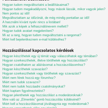
Hogyan tudom megváltoztatni a beállításaimat?
Hogyan tudom megakadályozni, hogy mások lássák, mikor vagyok jelen?
Nem pontos az idő!
Megváltoztattam az időzónát, de még mindig pontatlan az idő!
A használni kívánt nyelv nincs a listában!
Mik azok a képek a felhasználónevem mellett?
Hogyan tudok avatart megjeleníteni?
Mi az a rang, hogyan tudom megváltoztatni a rangomat?
Miért kell bejelentkeznem e-mail küldéséhez?
Hozzászólással kapcsolatos kérdések
Hogyan készíthetek egy új témát vagy válaszolhatok egy témában?
Hogyan szerkeszthetek, illetve törölhetek egy hozzászólást?
Hogyan csatolhatom az aláírásomat a hozzászólásomhoz?
Hogyan készíthetek szavazást?
Hogyan szerkeszthetek vagy törölhetek egy szavazást?
Miért nem férek hozzá egy fórumhoz?
Miért nem tudok szavazni?
Miért nem tudok hozzáadni csatolmányokat?
Miért kaptam figyelmeztetést?
Hogyan jelenthetek egy hozzászólást a moderátoroknak?
Mire való az „Elmentés” gomb hozzászólás küldésénél?
Miért kell a hozzászólásomat jóváhagynia egy moderátornak?