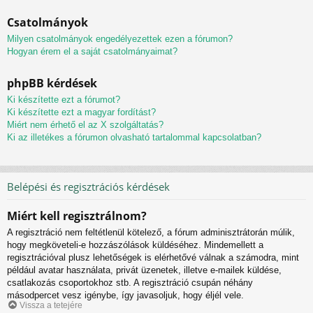
Csatolmányok
Milyen csatolmányok engedélyezettek ezen a fórumon?
Hogyan érem el a saját csatolmányaimat?
phpBB kérdések
Ki készítette ezt a fórumot?
Ki készítette ezt a magyar fordítást?
Miért nem érhető el az X szolgáltatás?
Ki az illetékes a fórumon olvasható tartalommal kapcsolatban?
Belépési és regisztrációs kérdések
Miért kell regisztrálnom?
A regisztráció nem feltétlenül kötelező, a fórum adminisztrátorán múlik,
hogy megköveteli-e hozzászólások küldéséhez. Mindemellett a
regisztrációval plusz lehetőségek is elérhetővé válnak a számodra, mint
például avatar használata, privát üzenetek, illetve e-mailek küldése,
csatlakozás csoportokhoz stb. A regisztráció csupán néhány
másodpercet vesz igénybe, így javasoljuk, hogy éljél vele.
Vissza a tetejére