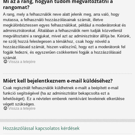
Mi az a rang, hogyan tudom megváltoztatni a
rangomat?
A rang, mely a felhasználók neve alatt jelenik meg, arra való, hogy
mutassa, a felhasználó hozzászólásainak számát, illetve
megkülönböztessen egyes felhasználókat, például a moderátorokat és
adminisztrátorokat. Általában a felhasználók nem tudják közvetlenül
megváltoztatni a rangjukat, mivel azt az adminisztrátor állítja be. Kérünk,
ne szólj hozzá feleslegesen a témákhoz, csak hogy növeld a
hozzászólásaid számát, hiszen valószínű, hogy ezt a moderátorok fel
fogják fedezni, és egyszerűen csökkenteni fogják a hozzászólásaid
számát.
Vissza a tetejére
Miért kell bejelentkeznem e-mail küldéséhez?
Csak regisztrált felhasználók küldhetnek e-mailt a beépített e-mail
funkció segítségével (ha az adminisztrátor bekapcsolta ezt a
lehetőséget). Ez a névtelen emberek nemkívánt leveleinek elkerülése
végett szükséges.
Vissza a tetejére
Hozzászólással kapcsolatos kérdések