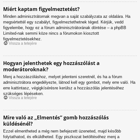
Miért kaptam figyelmeztetést?
Minden adminisztrátornak megvan a saját szabályzata az oldalára. Ha
megsértettél egy szabályt, figyelmeztethetnek téged. Kérjük, vedd
figyelembe, hogy ez a fórum adminisztrátorának döntése – a phpBB
Limited-nak semmi köze nincs a fórumokon kiosztott
figyelmeztetésekhez.
Vissza a tetejére
Hogyan jelenthetek egy hozzászólást a
moderátoroknak?
Menj a hozzászóláshoz, melyet jelenteni szeretnél, és ha a fórum
adminisztrátora engedélyezte, látnod kell egy gombot, mely erre való. Ha
erre kattintasz, végigkísérésre kerülsz a hozzászólás jelentéséhez
szükséges lépéseken.
Vissza a tetejére
Mire való az „Elmentés” gomb hozzászólás
küldésénél?
Ezzel elmentheted a még nem befejezett üzeneted, majd később
folytathatod, és elküldheted. Egy piszkozat betöltéséhez menj a