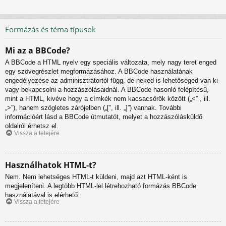
Formázás és téma típusok
Mi az a BBCode?
A BBCode a HTML nyelv egy speciális változata, mely nagy teret enged
egy szövegrészlet megformázásához. A BBCode használatának
engedélyezése az adminisztrátortól függ, de neked is lehetőséged van ki-
vagy bekapcsolni a hozzászólásaidnál. A BBCode hasonló felépítésű,
mint a HTML, kivéve hogy a címkék nem kacsacsőrök között („<” , ill.
„>”), hanem szögletes zárójelben („[”, ill. „]”) vannak. További
információért lásd a BBCode útmutatót, melyet a hozzászólásküldő
oldalról érhetsz el.
Vissza a tetejére
Használhatok HTML-t?
Nem. Nem lehetséges HTML-t küldeni, majd azt HTML-ként is
megjeleníteni. A legtöbb HTML-lel létrehozható formázás BBCode
használatával is elérhető.
Vissza a tetejére