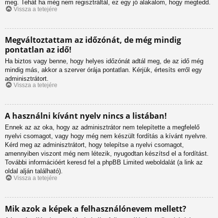
meg. Tehát ha még nem regisztráltál, ez egy jó alakalom, hogy megtedd.
Vissza a tetejére
Megváltoztattam az időzónát, de még mindig
pontatlan az idő!
Ha biztos vagy benne, hogy helyes időzónát adtál meg, de az idő még
mindig más, akkor a szerver órája pontatlan. Kérjük, értesíts erről egy
adminisztrátort.
Vissza a tetejére
A használni kívánt nyelv nincs a listában!
Ennek az az oka, hogy az adminisztrátor nem telepítette a megfelelő
nyelvi csomagot, vagy hogy még nem készült fordítás a kívánt nyelvre.
Kérd meg az adminisztrátort, hogy telepítse a nyelvi csomagot,
amennyiben viszont még nem létezik, nyugodtan készítsd el a fordítást.
További információért keresd fel a phpBB Limited weboldalát (a link az
oldal alján található).
Vissza a tetejére
Mik azok a képek a felhasználónevem mellett?