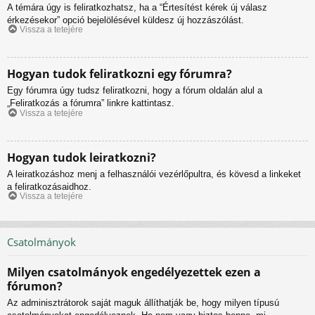
A témára úgy is feliratkozhatsz, ha a “Értesítést kérek új válasz
érkezésekor” opció bejelölésével küldesz új hozzászólást.
Vissza a tetejére
Hogyan tudok feliratkozni egy fórumra?
Egy fórumra úgy tudsz feliratkozni, hogy a fórum oldalán alul a
„Feliratkozás a fórumra” linkre kattintasz.
Vissza a tetejére
Hogyan tudok leiratkozni?
A leiratkozáshoz menj a felhasználói vezérlőpultra, és kövesd a linkeket
a feliratkozásaidhoz.
Vissza a tetejére
Csatolmányok
Milyen csatolmányok engedélyezettek ezen a
fórumon?
Az adminisztrátorok saját maguk állíthatják be, hogy milyen típusú