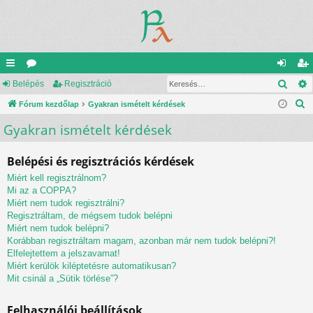
Kere
yo
Belépés
ór
Regisztráció
el
eg
K
rs
Fórum kezdőlap
u
Gyakran ismételt kérdések
ép
is
e
Gyakran ismételt kérdések
lin
m
és
ztr
r
ke
ok
ác
e
Belépési és regisztrációs kérdések
s
k
ió
Miért kell regisztrálnom?
é
Mi az a COPPA?
s
Miért nem tudok regisztrálni?
Regisztráltam, de mégsem tudok belépni
Miért nem tudok belépni?
Korábban regisztráltam magam, azonban már nem tudok belépni?!
Elfelejtettem a jelszavamat!
Miért kerülök kiléptetésre automatikusan?
Mit csinál a „Sütik törlése”?
Felhasználói beállítások