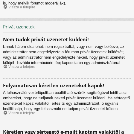
is, hogy melyik fórumot moderálják).
Vissza a tetejére
Privát üzenetek
Nem tudok privát üzenetet küldeni!
Ennek három oka lehet: nem regisztráltál, vagy nem vagy belépve; az
adminisztrátor nem engedélyezte a fórumon privát üzenetek küldését;
vagy az adminisztrátor nem engedélyezte neked, hogy privát üzenetet
küldjél. További információért lépj kapcsolatba egy adminisztrátorral.
Vissza a tetejére
Folyamatosan kéretlen üzeneteket kapok!
A felhasználói vezérlőpultban beállítható szűrők segítségével letilthatsz
embereket, hogy ne tudjanak neked privát üzenetet küldeni. Ha sértegető
üzeneteket kapsz valakitől, értesíts egy adminisztrátort, ő ugyanis
beállíthatja, hogy egy felhasználó ne tudjon privát üzenetet küldeni.
Vissza a tetejére
Kéretlen vagy sértegető e-mailt kaptam valakitől a