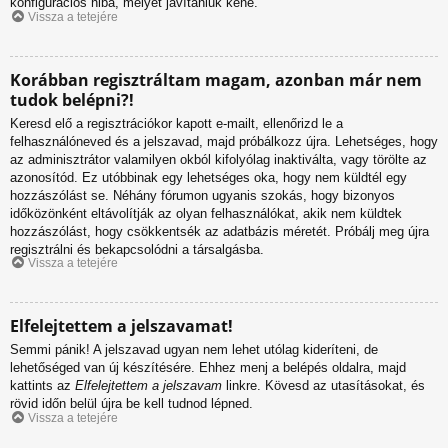
konfigurációs hiba, melyet javítaniuk kéne.
Vissza a tetejére
Korábban regisztráltam magam, azonban már nem
tudok belépni?!
Keresd elő a regisztrációkor kapott e-mailt, ellenőrizd le a
felhasználóneved és a jelszavad, majd próbálkozz újra. Lehetséges, hogy
az adminisztrátor valamilyen okból kifolyólag inaktiválta, vagy törölte az
azonosítód. Ez utóbbinak egy lehetséges oka, hogy nem küldtél egy
hozzászólást se. Néhány fórumon ugyanis szokás, hogy bizonyos
időközönként eltávolítják az olyan felhasználókat, akik nem küldtek
hozzászólást, hogy csökkentsék az adatbázis méretét. Próbálj meg újra
regisztrálni és bekapcsolódni a társalgásba.
Vissza a tetejére
Elfelejtettem a jelszavamat!
Semmi pánik! A jelszavad ugyan nem lehet utólag kideríteni, de
lehetőséged van új készítésére. Ehhez menj a belépés oldalra, majd
kattints az
Elfelejtettem a jelszavam
linkre. Kövesd az utasításokat, és
rövid időn belül újra be kell tudnod lépned.
Vissza a tetejére