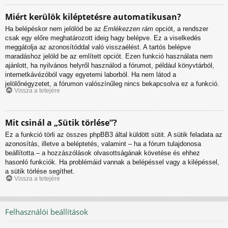
Miért kerülök kiléptetésre automatikusan?
Ha belépéskor nem jelölöd be az
Emlékezzen rám
opciót, a rendszer
csak egy előre meghatározott ideig hagy belépve. Ez a viselkedés
meggátolja az azonosítóddal való visszaélést. A tartós belépve
maradáshoz jelöld be az említett opciót. Ezen funkció használata nem
ajánlott, ha nyilvános helyről használod a fórumot, például könyvtárból,
internetkávézóból vagy egyetemi laborból. Ha nem látod a
jelölőnégyzetet, a fórumon valószínűleg nincs bekapcsolva ez a funkció.
Vissza a tetejére
Mit csinál a „Sütik törlése”?
Ez a funkció törli az összes phpBB3 által küldött sütit. A sütik feladata az
azonosítás, illetve a beléptetés, valamint – ha a fórum tulajdonosa
beállította – a hozzászólások olvasottságának követése és ehhez
hasonló funkciók. Ha problémáid vannak a belépéssel vagy a kilépéssel,
a sütik törlése segíthet.
Vissza a tetejére
Felhasználói beállítások