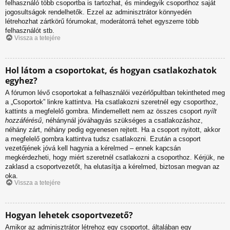
felhasználó több csoportba is tartozhat, és mindegyik csoporthoz saját
jogosultságok rendelhetők. Ezzel az adminisztrátor könnyedén
létrehozhat zártkörű fórumokat, moderátorrá tehet egyszerre több
felhasználót stb.
Vissza a tetejére
Hol látom a csoportokat, és hogyan csatlakozhatok
egyhez?
A fórumon lévő csoportokat a felhasználói vezérlőpultban tekintheted meg
a „Csoportok” linkre kattintva. Ha csatlakozni szeretnél egy csoporthoz,
kattints a megfelelő gombra. Mindemellett nem az összes csoport
nyílt
hozzáférésű
, néhánynál jóváhagyás szükséges a csatlakozáshoz,
néhány zárt, néhány pedig egyenesen rejtett. Ha a csoport nyitott, akkor
a megfelelő gombra kattintva tudsz csatlakozni. Ezután a csoport
vezetőjének jóvá kell hagynia a kérelmed – ennek kapcsán
megkérdezheti, hogy miért szeretnél csatlakozni a csoporthoz. Kérjük, ne
zaklasd a csoportvezetőt, ha elutasítja a kérelmed, biztosan megvan az
oka.
Vissza a tetejére
Hogyan lehetek csoportvezető?
Amikor az adminisztrátor létrehoz egy csoportot, általában egy