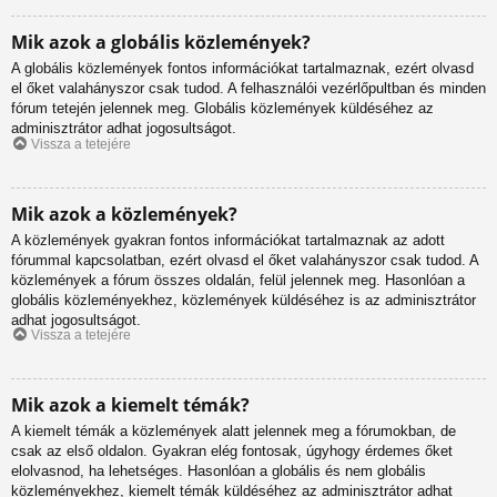
Mik azok a globális közlemények?
A globális közlemények fontos információkat tartalmaznak, ezért olvasd
el őket valahányszor csak tudod. A felhasználói vezérlőpultban és minden
fórum tetején jelennek meg. Globális közlemények küldéséhez az
adminisztrátor adhat jogosultságot.
Vissza a tetejére
Mik azok a közlemények?
A közlemények gyakran fontos információkat tartalmaznak az adott
fórummal kapcsolatban, ezért olvasd el őket valahányszor csak tudod. A
közlemények a fórum összes oldalán, felül jelennek meg. Hasonlóan a
globális közleményekhez, közlemények küldéséhez is az adminisztrátor
adhat jogosultságot.
Vissza a tetejére
Mik azok a kiemelt témák?
A kiemelt témák a közlemények alatt jelennek meg a fórumokban, de
csak az első oldalon. Gyakran elég fontosak, úgyhogy érdemes őket
elolvasnod, ha lehetséges. Hasonlóan a globális és nem globális
közleményekhez, kiemelt témák küldéséhez az adminisztrátor adhat