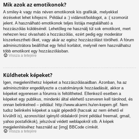
Mik azok az emotikonok?
A smiley-k vagy más néven emotikonok kis grafikák, melyekkel
érzéseket lehet kifejezni. Például a :) vidámot/boldogot, a :( szomorút
jelent. A használható emotikonok teljes listája megtalálható a
hozzászólás küldésénél. Lehetőleg ne használj túl sok emotikont, mert
nehezen lesz olvasható a hozzászólás, ezért pedig egy moderátor
kiszerkesztheti őket, vagy akár az egész hozzászólást törölheti. A fórum
adminisztrátora beállíthat egy felső korlátot, melynél nem használhatsz
több emotikont egy hozzászólásban.
Vissza a tetejére
Küldhetek képeket?
Igen, megjeleníthetsz képeket a hozzászólásaidban. Azonban, ha az
adminisztrátor engedélyezte a csatolmányok hozzáadását, akkor a
képeket egyenesen a fórumra is feltöltheted. Ellenkező esetben a
képeket egy publikus, mindenki által elérhető szerveren kell tárolnod, és
onnan belinkelned – például: http://www.akarmi.hu/en-kepem.gif. Nem
tudsz belinkelni képeket a saját gépedről (hacsak az nem érhető el
kívülről is), azonosítást igénylő oldalakról (mint például freemail, gmail,
yahoo postafiókok), jelszóval védett weblapokról stb. A képek
megjelenítéséhez használd az [img] BBCode címkét.
Vissza a tetejére