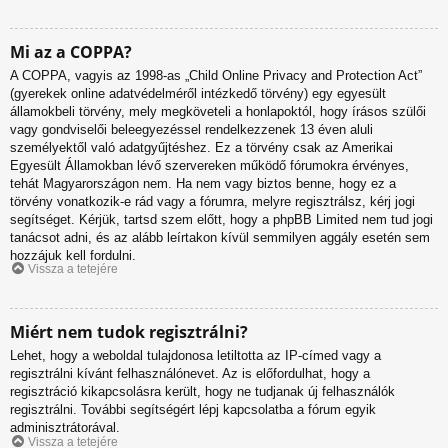
Mi az a COPPA?
A COPPA, vagyis az 1998-as „Child Online Privacy and Protection Act”
(gyerekek online adatvédelméről intézkedő törvény) egy egyesült
államokbeli törvény, mely megköveteli a honlapoktól, hogy írásos szülői
vagy gondviselői beleegyezéssel rendelkezzenek 13 éven aluli
személyektől való adatgyűjtéshez. Ez a törvény csak az Amerikai
Egyesült Államokban lévő szervereken működő fórumokra érvényes,
tehát Magyarországon nem. Ha nem vagy biztos benne, hogy ez a
törvény vonatkozik-e rád vagy a fórumra, melyre regisztrálsz, kérj jogi
segítséget. Kérjük, tartsd szem előtt, hogy a phpBB Limited nem tud jogi
tanácsot adni, és az alább leírtakon kívül semmilyen aggály esetén sem
hozzájuk kell fordulni.
Vissza a tetejére
Miért nem tudok regisztrálni?
Lehet, hogy a weboldal tulajdonosa letiltotta az IP-címed vagy a
regisztrálni kívánt felhasználónevet. Az is előfordulhat, hogy a
regisztráció kikapcsolásra került, hogy ne tudjanak új felhasználók
regisztrálni. További segítségért lépj kapcsolatba a fórum egyik
adminisztrátorával.
Vissza a tetejére