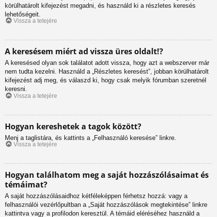
körülhatárolt kifejezést megadni, és használd ki a részletes keresés
lehetőségeit.
Vissza a tetejére
A keresésem miért ad vissza üres oldalt!?
A keresésed olyan sok találatot adott vissza, hogy azt a webszerver már
nem tudta kezelni. Használd a „Részletes keresést”, jobban körülhatárolt
kifejezést adj meg, és válaszd ki, hogy csak melyik fórumban szeretnél
keresni.
Vissza a tetejére
Hogyan kereshetek a tagok között?
Menj a taglistára, és kattints a „Felhasználó keresése” linkre.
Vissza a tetejére
Hogyan találhatom meg a saját hozzászólásaimat és
témáimat?
A saját hozzászólásaidhoz kétféleképpen férhetsz hozzá: vagy a
felhasználói vezérlőpultban a „Saját hozzászólások megtekintése” linkre
kattintva vagy a profilodon keresztül. A témáid eléréséhez használd a