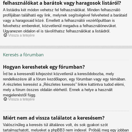
felhasználókat a barátok vagy haragosok listáról?
A listáidra két módon vehetsz fel felhasználókat. Minden felhasználó
profiljában található egy link, melynek segítségével felveheted a barátaid
vagy a haragosaid közé. Emellett a felhasználói vezérlőpultban is
felvehetsz embereket, közvetlenül megadva a felhasználónevüket.
Ugyanezen oldalon el is távolíthatsz felhasználókat a listáidról.
Vissza a tetejére
Keresés a fórumban
Hogyan kereshetek egy fórumban?
Írd be a keresendő kifejezést közvetlenül a keresődobozba, mely
rendelkezésre áll a fórum kezdőlapon, egy fórumban vagy egy témában.
A részletes keresést a „Részletes keresés” linkre kattintva tudod elérni,
mely a fórum összes oldalán elérhető. Ennek a helye a használt
megjelenéstől függ.
Vissza a tetejére
Miért nem ad vissza találatot a keresésem?
Valószínűleg a keresés túl általános volt, és sok gyakori szót
tartalmazhatott, melyeket a phpBB3 nem indexel. Próbálj meg egy jobban