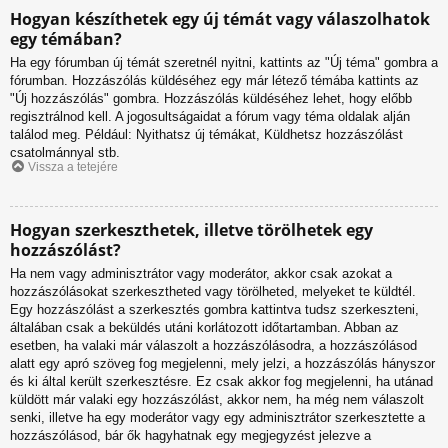
Hogyan készíthetek egy új témát vagy válaszolhatok
egy témában?
Ha egy fórumban új témát szeretnél nyitni, kattints az "Új téma" gombra a
fórumban. Hozzászólás küldéséhez egy már létező témába kattints az
"Új hozzászólás" gombra. Hozzászólás küldéséhez lehet, hogy előbb
regisztrálnod kell. A jogosultságaidat a fórum vagy téma oldalak alján
találod meg. Például: Nyithatsz új témákat, Küldhetsz hozzászólást
csatolmánnyal stb.
Vissza a tetejére
Hogyan szerkeszthetek, illetve törölhetek egy
hozzászólást?
Ha nem vagy adminisztrátor vagy moderátor, akkor csak azokat a
hozzászólásokat szerkesztheted vagy törölheted, melyeket te küldtél.
Egy hozzászólást a szerkesztés gombra kattintva tudsz szerkeszteni,
általában csak a beküldés utáni korlátozott időtartamban. Abban az
esetben, ha valaki már válaszolt a hozzászólásodra, a hozzászólásod
alatt egy apró szöveg fog megjelenni, mely jelzi, a hozzászólás hányszor
és ki által került szerkesztésre. Ez csak akkor fog megjelenni, ha utánad
küldött már valaki egy hozzászólást, akkor nem, ha még nem válaszolt
senki, illetve ha egy moderátor vagy egy adminisztrátor szerkesztette a
hozzászólásod, bár ők hagyhatnak egy megjegyzést jelezve a