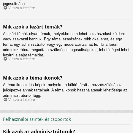
jogosultságot.
Vissza a tetejére
Mik azok a lezárt témák?
A lezárt témák olyan témák, melyekbe nem lehet hozzászólást küldeni
vagy szavazni bennük. Egy téma lezárásának több oka lehet, és egy
témát egy adminisztrátor vagy egy moderátor zárhat le. Ha a fórum
adminisztrátora megadta a szükséges jogosultságokat, lehetőséged lehet
lezárni a saját témáidat.
Vissza a tetejére
Mik azok a téma ikonok?
A téma ikonok kis képek, melyeket a küldő társít a hozzászólásához
jelképezve annak tartalmát. A téma ikonok használatának lehetősége az
adminisztrátortól függ.
Vissza a tetejére
Felhasználói szintek és csoportok
Kik azok az adminisztrátorok?