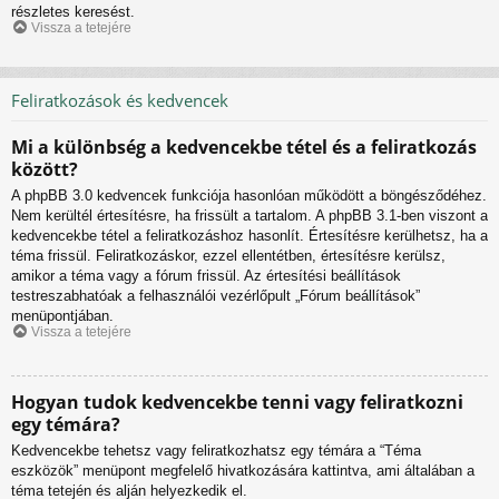
részletes keresést.
Vissza a tetejére
Feliratkozások és kedvencek
Mi a különbség a kedvencekbe tétel és a feliratkozás
között?
A phpBB 3.0 kedvencek funkciója hasonlóan működött a böngésződéhez.
Nem kerültél értesítésre, ha frissült a tartalom. A phpBB 3.1-ben viszont a
kedvencekbe tétel a feliratkozáshoz hasonlít. Értesítésre kerülhetsz, ha a
téma frissül. Feliratkozáskor, ezzel ellentétben, értesítésre kerülsz,
amikor a téma vagy a fórum frissül. Az értesítési beállítások
testreszabhatóak a felhasználói vezérlőpult „Fórum beállítások”
menüpontjában.
Vissza a tetejére
Hogyan tudok kedvencekbe tenni vagy feliratkozni
egy témára?
Kedvencekbe tehetsz vagy feliratkozhatsz egy témára a “Téma
eszközök” menüpont megfelelő hivatkozására kattintva, ami általában a
téma tetején és alján helyezkedik el.