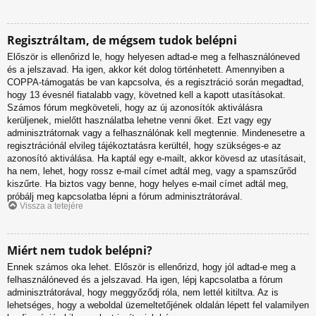
Regisztráltam, de mégsem tudok belépni
Először is ellenőrizd le, hogy helyesen adtad-e meg a felhasználóneved
és a jelszavad. Ha igen, akkor két dolog történhetett. Amennyiben a
COPPA-támogatás be van kapcsolva, és a regisztráció során megadtad,
hogy 13 évesnél fiatalabb vagy, követned kell a kapott utasításokat.
Számos fórum megköveteli, hogy az új azonosítók aktiválásra
kerüljenek, mielőtt használatba lehetne venni őket. Ezt vagy egy
adminisztrátornak vagy a felhasználónak kell megtennie. Mindenesetre a
regisztrációnál elvileg tájékoztatásra kerültél, hogy szükséges-e az
azonosító aktiválása. Ha kaptál egy e-mailt, akkor kövesd az utasításait,
ha nem, lehet, hogy rossz e-mail címet adtál meg, vagy a spamszűrőd
kiszűrte. Ha biztos vagy benne, hogy helyes e-mail címet adtál meg,
próbálj meg kapcsolatba lépni a fórum adminisztrátorával.
Vissza a tetejére
Miért nem tudok belépni?
Ennek számos oka lehet. Először is ellenőrizd, hogy jól adtad-e meg a
felhasználóneved és a jelszavad. Ha igen, lépj kapcsolatba a fórum
adminisztrátorával, hogy meggyőződj róla, nem lettél kitiltva. Az is
lehetséges, hogy a weboldal üzemeltetőjének oldalán lépett fel valamilyen