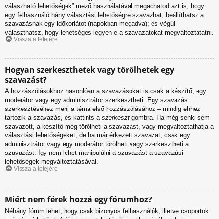
válaszható lehetőségek” mező használatával megadhatod azt is, hogy
egy felhasználó hány választási lehetőségre szavazhat; beállíthatsz a
szavazásnak egy időkorlátot (napokban megadva); és végül
választhatsz, hogy lehetséges legyen-e a szavazatokat megváltoztatatni.
Vissza a tetejére
Hogyan szerkeszthetek vagy törölhetek egy
szavazást?
A hozzászólásokhoz hasonlóan a szavazásokat is csak a készítő, egy
moderátor vagy egy adminisztrátor szerkesztheti. Egy szavazás
szerkesztéséhez menj a téma első hozzászólásához – mindig ehhez
tartozik a szavazás, és kattints a
szerkeszt
gombra. Ha még senki sem
szavazott, a készítő még törölheti a szavazást, vagy megváltoztathatja a
választási lehetőségeket, de ha már érkezett szavazat, csak egy
adminisztrátor vagy egy moderátor törölheti vagy szerkesztheti a
szavazást. Így nem lehet manipulálni a szavazást a szavazási
lehetőségek megváltoztatásával.
Vissza a tetejére
Miért nem férek hozzá egy fórumhoz?
Néhány fórum lehet, hogy csak bizonyos felhasználók, illetve csoportok