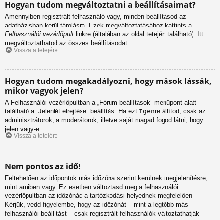
Hogyan tudom megváltoztatni a beállításaimat?
Amennyiben regisztrált felhasználó vagy, minden beállításod az
adatbázisban kerül tárolásra. Ezek megváltoztatásához kattints a
Felhasználói vezérlőpult
linkre (általában az oldal tetején található). Itt
megváltoztathatod az összes beállításodat.
Vissza a tetejére
Hogyan tudom megakadályozni, hogy mások lássák,
mikor vagyok jelen?
A Felhasználói vezérlőpultban a „Fórum beállítások” menüpont alatt
található a „Jelenlét elrejtése” beállítás. Ha ezt
Igen
re állítod, csak az
adminisztrátorok, a moderátorok, illetve saját magad fogod látni, hogy
jelen vagy-e.
Vissza a tetejére
Nem pontos az idő!
Feltehetően az időpontok más időzóna szerint kerülnek megjelenítésre,
mint amiben vagy. Ez esetben változtasd meg a felhasználói
vezérlőpultban az időzónád a tartózkodási helyednek megfelelően.
Kérjük, vedd figyelembe, hogy az időzónát – mint a legtöbb más
felhasználói beállítást – csak regisztrált felhasználók változtathatják