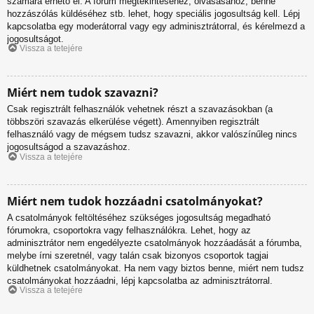
számára érhető el. A fórum megtekintéséhez, olvasásához, benne
hozzászólás küldéséhez stb. lehet, hogy speciális jogosultság kell. Lépj
kapcsolatba egy moderátorral vagy egy adminisztrátorral, és kérelmezd a
jogosultságot.
Vissza a tetejére
Miért nem tudok szavazni?
Csak regisztrált felhasználók vehetnek részt a szavazásokban (a
többszöri szavazás elkerülése végett). Amennyiben regisztrált
felhasználó vagy de mégsem tudsz szavazni, akkor valószínűleg nincs
jogosultságod a szavazáshoz.
Vissza a tetejére
Miért nem tudok hozzáadni csatolmányokat?
A csatolmányok feltöltéséhez szükséges jogosultság megadható
fórumokra, csoportokra vagy felhasználókra. Lehet, hogy az
adminisztrátor nem engedélyezte csatolmányok hozzáadását a fórumba,
melybe írni szeretnél, vagy talán csak bizonyos csoportok tagjai
küldhetnek csatolmányokat. Ha nem vagy biztos benne, miért nem tudsz
csatolmányokat hozzáadni, lépj kapcsolatba az adminisztrátorral.
Vissza a tetejére