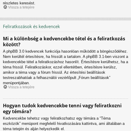
részletes keresést.
Vissza a tetejére
Feliratkozások és kedvencek
Mi a különbség a kedvencekbe tétel és a feliratkozás
között?
A phpBB 3.0 kedvencek funkciója hasonlóan működött a böngésződéhez.
Nem kerültél értesítésre, ha frissült a tartalom. A phpBB 3.1-ben viszont a
kedvencekbe tétel a feliratkozáshoz hasonlít. Értesítésre kerülhetsz, ha a
téma frissül. Feliratkozáskor, ezzel ellentétben, értesítésre kerülsz,
amikor a téma vagy a fórum frissül. Az értesítési beállítások
testreszabhatóak a felhasználói vezérlőpult „Fórum beállítások”
menüpontjában.
Vissza a tetejére
Hogyan tudok kedvencekbe tenni vagy feliratkozni
egy témára?
Kedvencekbe tehetsz vagy feliratkozhatsz egy témára a “Téma
eszközök” menüpont megfelelő hivatkozására kattintva, ami általában a
téma tetején és alján helyezkedik el.