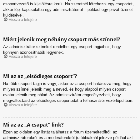
csoportvezető is kijelölésre kerül. Ha szeretnél létrehozni egy csoportot,
akkor lépj kapcsolatba egy adminisztrátorral – például egy privát üzenet
küldésével.
Vissza a tetejére
Miért jelenik meg néhány csoport más színnel?
Az adminisztrátor színeket rendelhet egy csoport tagjaihoz, hogy
könnyen azonosíthatók legyenek.
Vissza a tetejére
Mi az az „elsődleges csoport”?
Ha több csoport tagja is vagy, akkor ez a csoport határozza meg, hogy
milyen színnel jelenik meg a neved, és hogy alapból milyen csoport
avatar jelenik meg nálad. Az adminisztrátor engedélyezheti, hogy
megváltoztasd az elsődleges csoportodat a felhasználói vezérlőpultban.
Vissza a tetejére
Mi az az „A csapat” link?
Ezen az oldalon egy listát találhatsz a fórum üzemeltetőiről: az
adminisztrátorokról és a moderátorokról (utóbbiaknál jelezve például azt