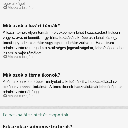
jogosultságot.
Vissza a tetejére
Mik azok a lezárt témák?
A lezárt témák olyan témák, melyekbe nem lehet hozzászólást küldeni
vagy szavazni bennük. Egy téma lezárásának több oka lehet, és egy
témát egy adminisztrátor vagy egy moderátor zárhat le. Ha a fórum
adminisztrátora megadta a szükséges jogosultságokat, lehetőséged lehet
lezárni a saját témáidat.
Vissza a tetejére
Mik azok a téma ikonok?
A téma ikonok kis képek, melyeket a küldő társít a hozzászólásához
jelképezve annak tartalmát. A téma ikonok használatának lehetősége az
adminisztrátortól függ.
Vissza a tetejére
Felhasználói szintek és csoportok
Kik azok az adminisztrátorok?