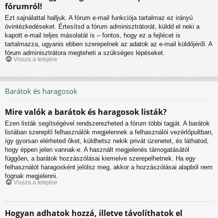
fórumról!
Ezt sajnálattal halljuk. A fórum e-mail funkciója tartalmaz ez irányú
óvintézkedéseket. Értesítsd a fórum adminisztrátorát, küldd el neki a
kapott e-mail teljes másolatát is – fontos, hogy ez a fejlécet is
tartalmazza, ugyanis ebben szerepelnek az adatok az e-mail küldőjéről. A
fórum adminisztrátora megteheti a szükséges lépéseket.
Vissza a tetejére
Barátok és haragosok
Mire valók a barátok és haragosok listák?
Ezen listák segítségével rendszerezheted a fórum többi tagját. A barátok
listában szereplő felhasználók megjelennek a felhasználói vezérlőpultban,
így gyorsan elérheted őket, küldhetsz nekik privát üzenetet, és láthatod,
hogy éppen jelen vannak-e. A használt megjelenés támogatásától
függően, a barátok hozzászólásai kiemelve szerepelhetnek. Ha egy
felhasználót haragosként jelölsz meg, akkor a hozzászólásai alapból nem
fognak megjelenni.
Vissza a tetejére
Hogyan adhatok hozzá, illetve távolíthatok el