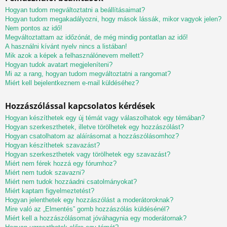
Hogyan tudom megváltoztatni a beállításaimat?
Hogyan tudom megakadályozni, hogy mások lássák, mikor vagyok jelen?
Nem pontos az idő!
Megváltoztattam az időzónát, de még mindig pontatlan az idő!
A használni kívánt nyelv nincs a listában!
Mik azok a képek a felhasználónevem mellett?
Hogyan tudok avatart megjeleníteni?
Mi az a rang, hogyan tudom megváltoztatni a rangomat?
Miért kell bejelentkeznem e-mail küldéséhez?
Hozzászólással kapcsolatos kérdések
Hogyan készíthetek egy új témát vagy válaszolhatok egy témában?
Hogyan szerkeszthetek, illetve törölhetek egy hozzászólást?
Hogyan csatolhatom az aláírásomat a hozzászólásomhoz?
Hogyan készíthetek szavazást?
Hogyan szerkeszthetek vagy törölhetek egy szavazást?
Miért nem férek hozzá egy fórumhoz?
Miért nem tudok szavazni?
Miért nem tudok hozzáadni csatolmányokat?
Miért kaptam figyelmeztetést?
Hogyan jelenthetek egy hozzászólást a moderátoroknak?
Mire való az „Elmentés” gomb hozzászólás küldésénél?
Miért kell a hozzászólásomat jóváhagynia egy moderátornak?