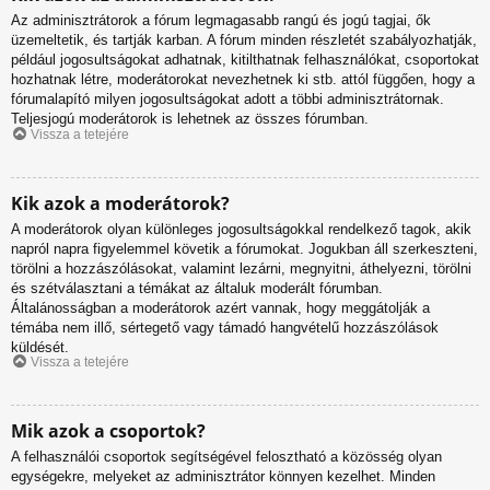
Az adminisztrátorok a fórum legmagasabb rangú és jogú tagjai, ők
üzemeltetik, és tartják karban. A fórum minden részletét szabályozhatják,
például jogosultságokat adhatnak, kitilthatnak felhasználókat, csoportokat
hozhatnak létre, moderátorokat nevezhetnek ki stb. attól függően, hogy a
fórumalapító milyen jogosultságokat adott a többi adminisztrátornak.
Teljesjogú moderátorok is lehetnek az összes fórumban.
Vissza a tetejére
Kik azok a moderátorok?
A moderátorok olyan különleges jogosultságokkal rendelkező tagok, akik
napról napra figyelemmel követik a fórumokat. Jogukban áll szerkeszteni,
törölni a hozzászólásokat, valamint lezárni, megnyitni, áthelyezni, törölni
és szétválasztani a témákat az általuk moderált fórumban.
Általánosságban a moderátorok azért vannak, hogy meggátolják a
témába nem illő, sértegető vagy támadó hangvételű hozzászólások
küldését.
Vissza a tetejére
Mik azok a csoportok?
A felhasználói csoportok segítségével felosztható a közösség olyan
egységekre, melyeket az adminisztrátor könnyen kezelhet. Minden