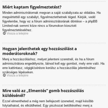
Miért kaptam figyelmeztetést?
Minden adminisztrátornak megvan a saját szabályzata az oldalára. Ha
megsértettél egy szabályt, figyelmeztethetnek téged. Kérjük, vedd
figyelembe, hogy ez a fórum adminisztrátorának döntése – a phpBB
Limited-nak semmi köze nincs a fórumokon kiosztott
figyelmeztetésekhez.
Vissza a tetejére
Hogyan jelenthetek egy hozzászólást a
moderátoroknak?
Menj a hozzászóláshoz, melyet jelenteni szeretnél, és ha a fórum
adminisztrátora engedélyezte, látnod kell egy gombot, mely erre való. Ha
erre kattintasz, végigkísérésre kerülsz a hozzászólás jelentéséhez
szükséges lépéseken.
Vissza a tetejére
Mire való az „Elmentés” gomb hozzászólás
küldésénél?
Ezzel elmentheted a még nem befejezett üzeneted, majd később
folytathatod, és elküldheted. Egy piszkozat betöltéséhez menj a