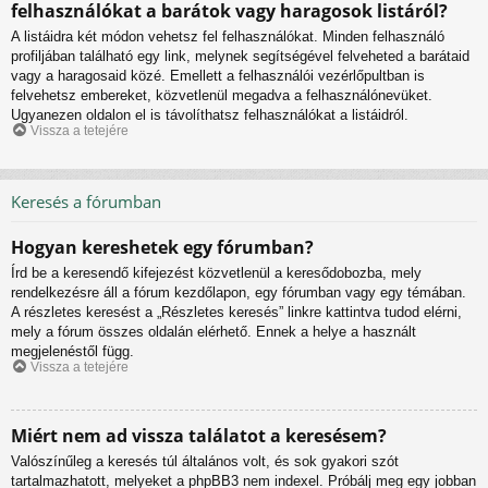
felhasználókat a barátok vagy haragosok listáról?
A listáidra két módon vehetsz fel felhasználókat. Minden felhasználó
profiljában található egy link, melynek segítségével felveheted a barátaid
vagy a haragosaid közé. Emellett a felhasználói vezérlőpultban is
felvehetsz embereket, közvetlenül megadva a felhasználónevüket.
Ugyanezen oldalon el is távolíthatsz felhasználókat a listáidról.
Vissza a tetejére
Keresés a fórumban
Hogyan kereshetek egy fórumban?
Írd be a keresendő kifejezést közvetlenül a keresődobozba, mely
rendelkezésre áll a fórum kezdőlapon, egy fórumban vagy egy témában.
A részletes keresést a „Részletes keresés” linkre kattintva tudod elérni,
mely a fórum összes oldalán elérhető. Ennek a helye a használt
megjelenéstől függ.
Vissza a tetejére
Miért nem ad vissza találatot a keresésem?
Valószínűleg a keresés túl általános volt, és sok gyakori szót
tartalmazhatott, melyeket a phpBB3 nem indexel. Próbálj meg egy jobban