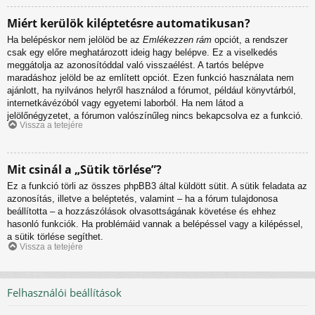
Miért kerülök kiléptetésre automatikusan?
Ha belépéskor nem jelölöd be az
Emlékezzen rám
opciót, a rendszer
csak egy előre meghatározott ideig hagy belépve. Ez a viselkedés
meggátolja az azonosítóddal való visszaélést. A tartós belépve
maradáshoz jelöld be az említett opciót. Ezen funkció használata nem
ajánlott, ha nyilvános helyről használod a fórumot, például könyvtárból,
internetkávézóból vagy egyetemi laborból. Ha nem látod a
jelölőnégyzetet, a fórumon valószínűleg nincs bekapcsolva ez a funkció.
Vissza a tetejére
Mit csinál a „Sütik törlése”?
Ez a funkció törli az összes phpBB3 által küldött sütit. A sütik feladata az
azonosítás, illetve a beléptetés, valamint – ha a fórum tulajdonosa
beállította – a hozzászólások olvasottságának követése és ehhez
hasonló funkciók. Ha problémáid vannak a belépéssel vagy a kilépéssel,
a sütik törlése segíthet.
Vissza a tetejére
Felhasználói beállítások