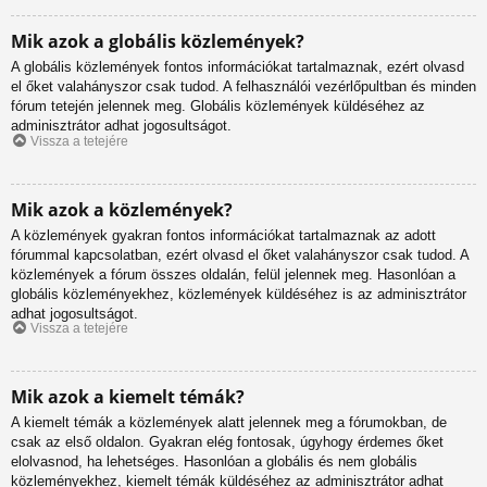
Mik azok a globális közlemények?
A globális közlemények fontos információkat tartalmaznak, ezért olvasd
el őket valahányszor csak tudod. A felhasználói vezérlőpultban és minden
fórum tetején jelennek meg. Globális közlemények küldéséhez az
adminisztrátor adhat jogosultságot.
Vissza a tetejére
Mik azok a közlemények?
A közlemények gyakran fontos információkat tartalmaznak az adott
fórummal kapcsolatban, ezért olvasd el őket valahányszor csak tudod. A
közlemények a fórum összes oldalán, felül jelennek meg. Hasonlóan a
globális közleményekhez, közlemények küldéséhez is az adminisztrátor
adhat jogosultságot.
Vissza a tetejére
Mik azok a kiemelt témák?
A kiemelt témák a közlemények alatt jelennek meg a fórumokban, de
csak az első oldalon. Gyakran elég fontosak, úgyhogy érdemes őket
elolvasnod, ha lehetséges. Hasonlóan a globális és nem globális
közleményekhez, kiemelt témák küldéséhez az adminisztrátor adhat