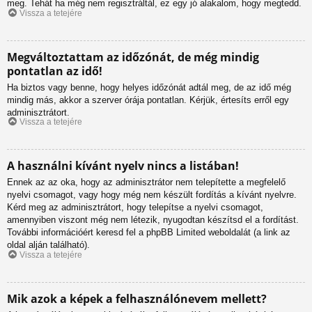
meg. Tehát ha még nem regisztráltál, ez egy jó alakalom, hogy megtedd.
Vissza a tetejére
Megváltoztattam az időzónát, de még mindig
pontatlan az idő!
Ha biztos vagy benne, hogy helyes időzónát adtál meg, de az idő még
mindig más, akkor a szerver órája pontatlan. Kérjük, értesíts erről egy
adminisztrátort.
Vissza a tetejére
A használni kívánt nyelv nincs a listában!
Ennek az az oka, hogy az adminisztrátor nem telepítette a megfelelő
nyelvi csomagot, vagy hogy még nem készült fordítás a kívánt nyelvre.
Kérd meg az adminisztrátort, hogy telepítse a nyelvi csomagot,
amennyiben viszont még nem létezik, nyugodtan készítsd el a fordítást.
További információért keresd fel a phpBB Limited weboldalát (a link az
oldal alján található).
Vissza a tetejére
Mik azok a képek a felhasználónevem mellett?