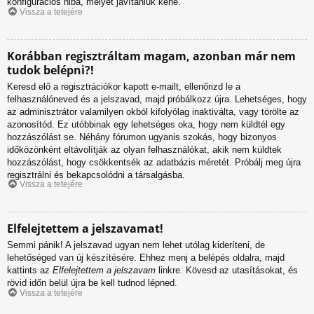
konfigurációs hiba, melyet javítaniuk kéne.
Vissza a tetejére
Korábban regisztráltam magam, azonban már nem
tudok belépni?!
Keresd elő a regisztrációkor kapott e-mailt, ellenőrizd le a
felhasználóneved és a jelszavad, majd próbálkozz újra. Lehetséges, hogy
az adminisztrátor valamilyen okból kifolyólag inaktiválta, vagy törölte az
azonosítód. Ez utóbbinak egy lehetséges oka, hogy nem küldtél egy
hozzászólást se. Néhány fórumon ugyanis szokás, hogy bizonyos
időközönként eltávolítják az olyan felhasználókat, akik nem küldtek
hozzászólást, hogy csökkentsék az adatbázis méretét. Próbálj meg újra
regisztrálni és bekapcsolódni a társalgásba.
Vissza a tetejére
Elfelejtettem a jelszavamat!
Semmi pánik! A jelszavad ugyan nem lehet utólag kideríteni, de
lehetőséged van új készítésére. Ehhez menj a belépés oldalra, majd
kattints az
Elfelejtettem a jelszavam
linkre. Kövesd az utasításokat, és
rövid időn belül újra be kell tudnod lépned.
Vissza a tetejére