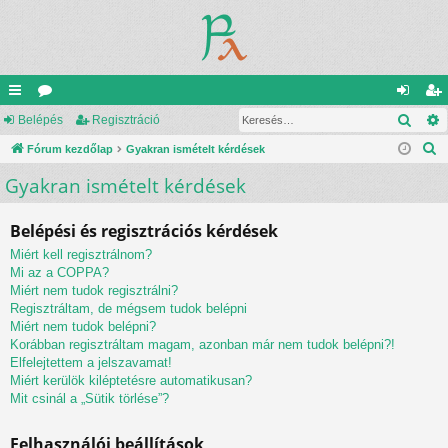
Kere
yo
Belépés
ór
Regisztráció
el
eg
K
rs
Fórum kezdőlap
u
Gyakran ismételt kérdések
ép
is
e
Gyakran ismételt kérdések
lin
m
és
ztr
r
ke
ok
ác
e
Belépési és regisztrációs kérdések
s
k
ió
Miért kell regisztrálnom?
é
Mi az a COPPA?
s
Miért nem tudok regisztrálni?
Regisztráltam, de mégsem tudok belépni
Miért nem tudok belépni?
Korábban regisztráltam magam, azonban már nem tudok belépni?!
Elfelejtettem a jelszavamat!
Miért kerülök kiléptetésre automatikusan?
Mit csinál a „Sütik törlése”?
Felhasználói beállítások