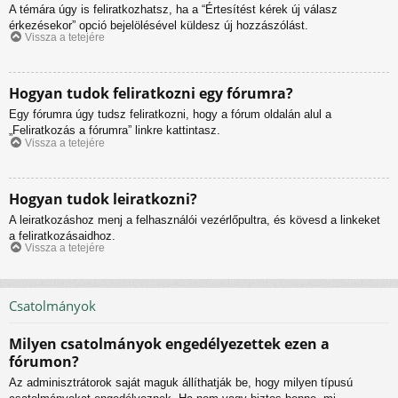
A témára úgy is feliratkozhatsz, ha a “Értesítést kérek új válasz
érkezésekor” opció bejelölésével küldesz új hozzászólást.
Vissza a tetejére
Hogyan tudok feliratkozni egy fórumra?
Egy fórumra úgy tudsz feliratkozni, hogy a fórum oldalán alul a
„Feliratkozás a fórumra” linkre kattintasz.
Vissza a tetejére
Hogyan tudok leiratkozni?
A leiratkozáshoz menj a felhasználói vezérlőpultra, és kövesd a linkeket
a feliratkozásaidhoz.
Vissza a tetejére
Csatolmányok
Milyen csatolmányok engedélyezettek ezen a
fórumon?
Az adminisztrátorok saját maguk állíthatják be, hogy milyen típusú