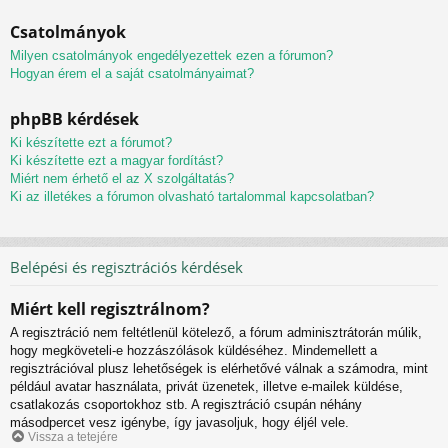
Csatolmányok
Milyen csatolmányok engedélyezettek ezen a fórumon?
Hogyan érem el a saját csatolmányaimat?
phpBB kérdések
Ki készítette ezt a fórumot?
Ki készítette ezt a magyar fordítást?
Miért nem érhető el az X szolgáltatás?
Ki az illetékes a fórumon olvasható tartalommal kapcsolatban?
Belépési és regisztrációs kérdések
Miért kell regisztrálnom?
A regisztráció nem feltétlenül kötelező, a fórum adminisztrátorán múlik,
hogy megköveteli-e hozzászólások küldéséhez. Mindemellett a
regisztrációval plusz lehetőségek is elérhetővé válnak a számodra, mint
például avatar használata, privát üzenetek, illetve e-mailek küldése,
csatlakozás csoportokhoz stb. A regisztráció csupán néhány
másodpercet vesz igénybe, így javasoljuk, hogy éljél vele.
Vissza a tetejére