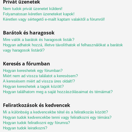
Privát üzenetek
Nem tudok privát üzenetet küldeni!
Folyamatosan kéretlen üzeneteket kapok!
Kéretlen vagy sértegető e-mailt kaptam valakitől a fórumról!
Barátok és haragosok
Mire valók a barátok és haragosok listák?
Hogyan adhatok hozzá, illetve távolíthatok el felhasználókat a barátok
vagy haragosok listáról?
Keresés a fórumban
Hogyan kereshetek egy fórumban?
Miért nem ad vissza találatot a keresésem?
A keresésem miért ad vissza üres oldalt!?
Hogyan kereshetek a tagok között?
Hogyan találhatom meg a saját hozzászólásaimat és témáimat?
Feliratkozások és kedvencek
Mi a különbség a kedvencekbe tétel és a feliratkozás között?
Hogyan tudok kedvencekbe tenni vagy feliratkozni egy témára?
Hogyan tudok feliratkozni egy fórumra?
Hogyan tudok leiratkozni?