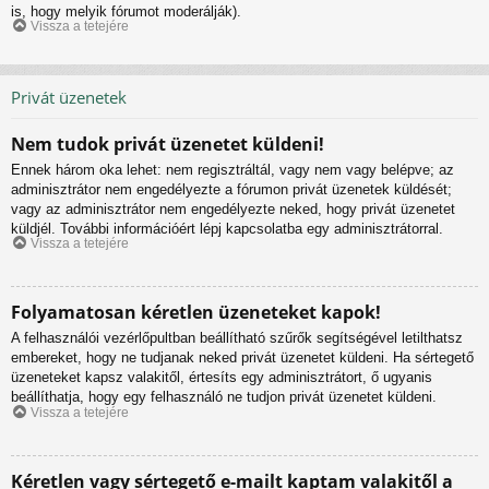
is, hogy melyik fórumot moderálják).
Vissza a tetejére
Privát üzenetek
Nem tudok privát üzenetet küldeni!
Ennek három oka lehet: nem regisztráltál, vagy nem vagy belépve; az
adminisztrátor nem engedélyezte a fórumon privát üzenetek küldését;
vagy az adminisztrátor nem engedélyezte neked, hogy privát üzenetet
küldjél. További információért lépj kapcsolatba egy adminisztrátorral.
Vissza a tetejére
Folyamatosan kéretlen üzeneteket kapok!
A felhasználói vezérlőpultban beállítható szűrők segítségével letilthatsz
embereket, hogy ne tudjanak neked privát üzenetet küldeni. Ha sértegető
üzeneteket kapsz valakitől, értesíts egy adminisztrátort, ő ugyanis
beállíthatja, hogy egy felhasználó ne tudjon privát üzenetet küldeni.
Vissza a tetejére
Kéretlen vagy sértegető e-mailt kaptam valakitől a