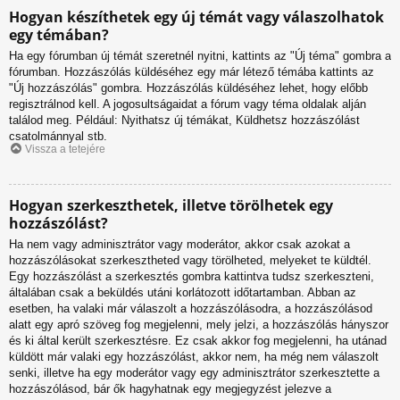
Hogyan készíthetek egy új témát vagy válaszolhatok
egy témában?
Ha egy fórumban új témát szeretnél nyitni, kattints az "Új téma" gombra a
fórumban. Hozzászólás küldéséhez egy már létező témába kattints az
"Új hozzászólás" gombra. Hozzászólás küldéséhez lehet, hogy előbb
regisztrálnod kell. A jogosultságaidat a fórum vagy téma oldalak alján
találod meg. Például: Nyithatsz új témákat, Küldhetsz hozzászólást
csatolmánnyal stb.
Vissza a tetejére
Hogyan szerkeszthetek, illetve törölhetek egy
hozzászólást?
Ha nem vagy adminisztrátor vagy moderátor, akkor csak azokat a
hozzászólásokat szerkesztheted vagy törölheted, melyeket te küldtél.
Egy hozzászólást a szerkesztés gombra kattintva tudsz szerkeszteni,
általában csak a beküldés utáni korlátozott időtartamban. Abban az
esetben, ha valaki már válaszolt a hozzászólásodra, a hozzászólásod
alatt egy apró szöveg fog megjelenni, mely jelzi, a hozzászólás hányszor
és ki által került szerkesztésre. Ez csak akkor fog megjelenni, ha utánad
küldött már valaki egy hozzászólást, akkor nem, ha még nem válaszolt
senki, illetve ha egy moderátor vagy egy adminisztrátor szerkesztette a
hozzászólásod, bár ők hagyhatnak egy megjegyzést jelezve a