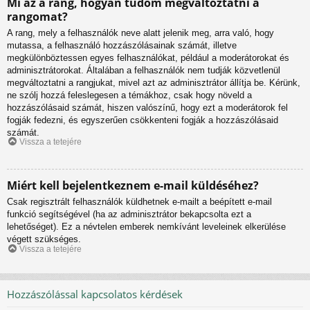
Mi az a rang, hogyan tudom megváltoztatni a
rangomat?
A rang, mely a felhasználók neve alatt jelenik meg, arra való, hogy
mutassa, a felhasználó hozzászólásainak számát, illetve
megkülönböztessen egyes felhasználókat, például a moderátorokat és
adminisztrátorokat. Általában a felhasználók nem tudják közvetlenül
megváltoztatni a rangjukat, mivel azt az adminisztrátor állítja be. Kérünk,
ne szólj hozzá feleslegesen a témákhoz, csak hogy növeld a
hozzászólásaid számát, hiszen valószínű, hogy ezt a moderátorok fel
fogják fedezni, és egyszerűen csökkenteni fogják a hozzászólásaid
számát.
Vissza a tetejére
Miért kell bejelentkeznem e-mail küldéséhez?
Csak regisztrált felhasználók küldhetnek e-mailt a beépített e-mail
funkció segítségével (ha az adminisztrátor bekapcsolta ezt a
lehetőséget). Ez a névtelen emberek nemkívánt leveleinek elkerülése
végett szükséges.
Vissza a tetejére
Hozzászólással kapcsolatos kérdések