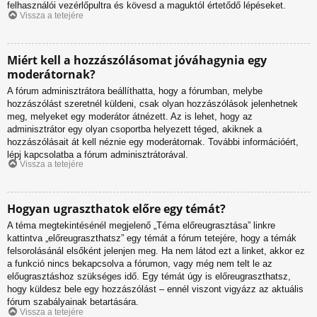
felhasználói vezérlőpultra és kövesd a maguktól értetődő lépéseket.
Vissza a tetejére
Miért kell a hozzászólásomat jóváhagynia egy
moderátornak?
A fórum adminisztrátora beállíthatta, hogy a fórumban, melybe
hozzászólást szeretnél küldeni, csak olyan hozzászólások jelenhetnek
meg, melyeket egy moderátor átnézett. Az is lehet, hogy az
adminisztrátor egy olyan csoportba helyezett téged, akiknek a
hozzászólásait át kell néznie egy moderátornak. További információért,
lépj kapcsolatba a fórum adminisztrátorával.
Vissza a tetejére
Hogyan ugraszthatok előre egy témát?
A téma megtekintésénél megjelenő „Téma előreugrasztása” linkre
kattintva „előreugraszthatsz” egy témát a fórum tetejére, hogy a témák
felsorolásánál elsőként jelenjen meg. Ha nem látod ezt a linket, akkor ez
a funkció nincs bekapcsolva a fórumon, vagy még nem telt le az
előugrasztáshoz szükséges idő. Egy témát úgy is előreugraszthatsz,
hogy küldesz bele egy hozzászólást – ennél viszont vigyázz az aktuális
fórum szabályainak betartására.
Vissza a tetejére