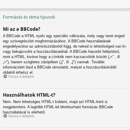
Formázás és téma típusok
Mi az a BBCode?
A BBCode a HTML nyelv egy speciális változata, mely nagy teret enged
egy szövegrészlet megformázásához. A BBCode használatának
engedélyezése az adminisztrátortól függ, de neked is lehetőséged van ki-
vagy bekapcsolni a hozzászólásaidnál. A BBCode hasonló felépítésű,
mint a HTML, kivéve hogy a címkék nem kacsacsőrök között („<” , ill.
„>”), hanem szögletes zárójelben („[”, ill. „]”) vannak. További
információért lásd a BBCode útmutatót, melyet a hozzászólásküldő
oldalról érhetsz el.
Vissza a tetejére
Használhatok HTML-t?
Nem. Nem lehetséges HTML-t küldeni, majd azt HTML-ként is
megjeleníteni. A legtöbb HTML-lel létrehozható formázás BBCode
használatával is elérhető.
Vissza a tetejére