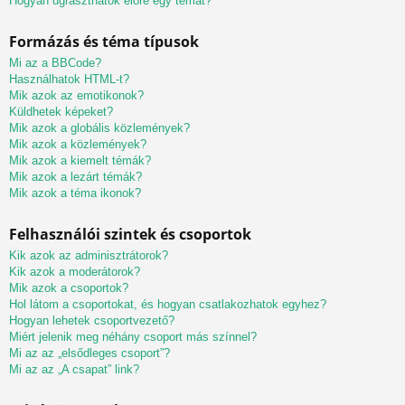
Hogyan ugraszthatok előre egy témát?
Formázás és téma típusok
Mi az a BBCode?
Használhatok HTML-t?
Mik azok az emotikonok?
Küldhetek képeket?
Mik azok a globális közlemények?
Mik azok a közlemények?
Mik azok a kiemelt témák?
Mik azok a lezárt témák?
Mik azok a téma ikonok?
Felhasználói szintek és csoportok
Kik azok az adminisztrátorok?
Kik azok a moderátorok?
Mik azok a csoportok?
Hol látom a csoportokat, és hogyan csatlakozhatok egyhez?
Hogyan lehetek csoportvezető?
Miért jelenik meg néhány csoport más színnel?
Mi az az „elsődleges csoport”?
Mi az az „A csapat” link?