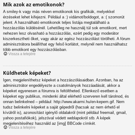
Mik azok az emotikonok?
A smiley-k vagy más néven emotikonok kis grafikák, melyekkel
érzéseket lehet kifejezni. Például a :) vidámot/boldogot, a :( szomorút
jelent. A használható emotikonok teljes listája megtalálható a
hozzászólás küldésénél. Lehetőleg ne használj túl sok emotikont, mert
nehezen lesz olvasható a hozzászólás, ezért pedig egy moderátor
kiszerkesztheti őket, vagy akár az egész hozzászólást törölheti. A fórum
adminisztrátora beállíthat egy felső korlátot, melynél nem használhatsz
több emotikont egy hozzászólásban.
Vissza a tetejére
Küldhetek képeket?
Igen, megjeleníthetsz képeket a hozzászólásaidban. Azonban, ha az
adminisztrátor engedélyezte a csatolmányok hozzáadását, akkor a
képeket egyenesen a fórumra is feltöltheted. Ellenkező esetben a
képeket egy publikus, mindenki által elérhető szerveren kell tárolnod, és
onnan belinkelned – például: http://www.akarmi.hu/en-kepem.gif. Nem
tudsz belinkelni képeket a saját gépedről (hacsak az nem érhető el
kívülről is), azonosítást igénylő oldalakról (mint például freemail, gmail,
yahoo postafiókok), jelszóval védett weblapokról stb. A képek
megjelenítéséhez használd az [img] BBCode címkét.
Vissza a tetejére