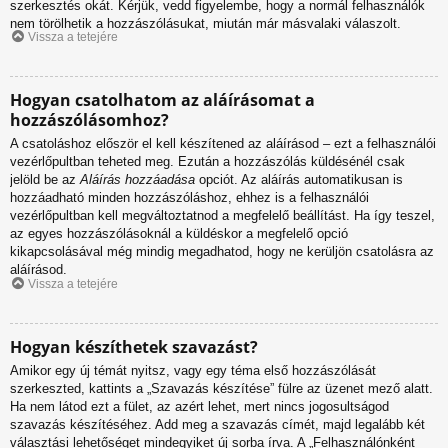
szerkesztés okát. Kérjük, vedd figyelembe, hogy a normál felhasználók
nem törölhetik a hozzászólásukat, miután már másvalaki válaszolt.
Vissza a tetejére
Hogyan csatolhatom az aláírásomat a
hozzászólásomhoz?
A csatoláshoz először el kell készítened az aláírásod – ezt a felhasználói
vezérlőpultban teheted meg. Ezután a hozzászólás küldésénél csak
jelöld be az
Aláírás hozzáadása
opciót. Az aláírás automatikusan is
hozzáadható minden hozzászóláshoz, ehhez is a felhasználói
vezérlőpultban kell megváltoztatnod a megfelelő beállítást. Ha így teszel,
az egyes hozzászólásoknál a küldéskor a megfelelő opció
kikapcsolásával még mindig megadhatod, hogy ne kerüljön csatolásra az
aláírásod.
Vissza a tetejére
Hogyan készíthetek szavazást?
Amikor egy új témát nyitsz, vagy egy téma első hozzászólását
szerkeszted, kattints a „Szavazás készítése” fülre az üzenet mező alatt.
Ha nem látod ezt a fület, az azért lehet, mert nincs jogosultságod
szavazás készítéséhez. Add meg a szavazás címét, majd legalább két
választási lehetőséget mindegyiket új sorba írva. A „Felhasználónként