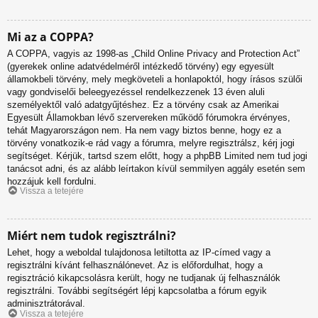
Mi az a COPPA?
A COPPA, vagyis az 1998-as „Child Online Privacy and Protection Act”
(gyerekek online adatvédelméről intézkedő törvény) egy egyesült
államokbeli törvény, mely megköveteli a honlapoktól, hogy írásos szülői
vagy gondviselői beleegyezéssel rendelkezzenek 13 éven aluli
személyektől való adatgyűjtéshez. Ez a törvény csak az Amerikai
Egyesült Államokban lévő szervereken működő fórumokra érvényes,
tehát Magyarországon nem. Ha nem vagy biztos benne, hogy ez a
törvény vonatkozik-e rád vagy a fórumra, melyre regisztrálsz, kérj jogi
segítséget. Kérjük, tartsd szem előtt, hogy a phpBB Limited nem tud jogi
tanácsot adni, és az alább leírtakon kívül semmilyen aggály esetén sem
hozzájuk kell fordulni.
Vissza a tetejére
Miért nem tudok regisztrálni?
Lehet, hogy a weboldal tulajdonosa letiltotta az IP-címed vagy a
regisztrálni kívánt felhasználónevet. Az is előfordulhat, hogy a
regisztráció kikapcsolásra került, hogy ne tudjanak új felhasználók
regisztrálni. További segítségért lépj kapcsolatba a fórum egyik
adminisztrátorával.
Vissza a tetejére