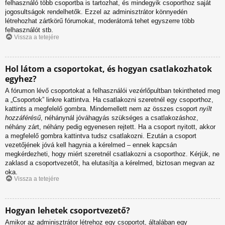
felhasználó több csoportba is tartozhat, és mindegyik csoporthoz saját
jogosultságok rendelhetők. Ezzel az adminisztrátor könnyedén
létrehozhat zártkörű fórumokat, moderátorrá tehet egyszerre több
felhasználót stb.
Vissza a tetejére
Hol látom a csoportokat, és hogyan csatlakozhatok
egyhez?
A fórumon lévő csoportokat a felhasználói vezérlőpultban tekintheted meg
a „Csoportok” linkre kattintva. Ha csatlakozni szeretnél egy csoporthoz,
kattints a megfelelő gombra. Mindemellett nem az összes csoport
nyílt
hozzáférésű
, néhánynál jóváhagyás szükséges a csatlakozáshoz,
néhány zárt, néhány pedig egyenesen rejtett. Ha a csoport nyitott, akkor
a megfelelő gombra kattintva tudsz csatlakozni. Ezután a csoport
vezetőjének jóvá kell hagynia a kérelmed – ennek kapcsán
megkérdezheti, hogy miért szeretnél csatlakozni a csoporthoz. Kérjük, ne
zaklasd a csoportvezetőt, ha elutasítja a kérelmed, biztosan megvan az
oka.
Vissza a tetejére
Hogyan lehetek csoportvezető?
Amikor az adminisztrátor létrehoz egy csoportot, általában egy