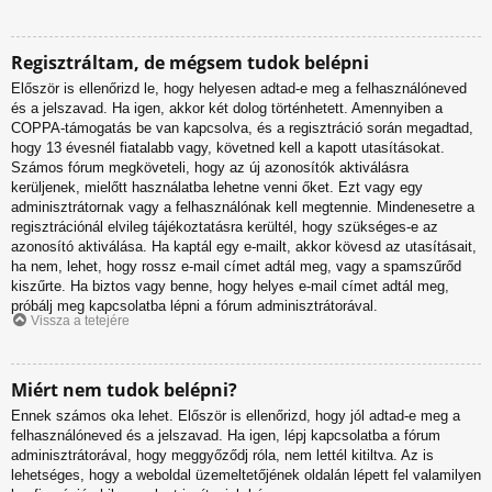
Regisztráltam, de mégsem tudok belépni
Először is ellenőrizd le, hogy helyesen adtad-e meg a felhasználóneved
és a jelszavad. Ha igen, akkor két dolog történhetett. Amennyiben a
COPPA-támogatás be van kapcsolva, és a regisztráció során megadtad,
hogy 13 évesnél fiatalabb vagy, követned kell a kapott utasításokat.
Számos fórum megköveteli, hogy az új azonosítók aktiválásra
kerüljenek, mielőtt használatba lehetne venni őket. Ezt vagy egy
adminisztrátornak vagy a felhasználónak kell megtennie. Mindenesetre a
regisztrációnál elvileg tájékoztatásra kerültél, hogy szükséges-e az
azonosító aktiválása. Ha kaptál egy e-mailt, akkor kövesd az utasításait,
ha nem, lehet, hogy rossz e-mail címet adtál meg, vagy a spamszűrőd
kiszűrte. Ha biztos vagy benne, hogy helyes e-mail címet adtál meg,
próbálj meg kapcsolatba lépni a fórum adminisztrátorával.
Vissza a tetejére
Miért nem tudok belépni?
Ennek számos oka lehet. Először is ellenőrizd, hogy jól adtad-e meg a
felhasználóneved és a jelszavad. Ha igen, lépj kapcsolatba a fórum
adminisztrátorával, hogy meggyőződj róla, nem lettél kitiltva. Az is
lehetséges, hogy a weboldal üzemeltetőjének oldalán lépett fel valamilyen