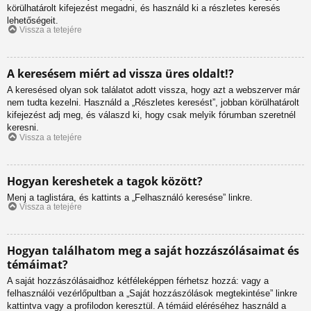
körülhatárolt kifejezést megadni, és használd ki a részletes keresés
lehetőségeit.
Vissza a tetejére
A keresésem miért ad vissza üres oldalt!?
A keresésed olyan sok találatot adott vissza, hogy azt a webszerver már
nem tudta kezelni. Használd a „Részletes keresést”, jobban körülhatárolt
kifejezést adj meg, és válaszd ki, hogy csak melyik fórumban szeretnél
keresni.
Vissza a tetejére
Hogyan kereshetek a tagok között?
Menj a taglistára, és kattints a „Felhasználó keresése” linkre.
Vissza a tetejére
Hogyan találhatom meg a saját hozzászólásaimat és
témáimat?
A saját hozzászólásaidhoz kétféleképpen férhetsz hozzá: vagy a
felhasználói vezérlőpultban a „Saját hozzászólások megtekintése” linkre
kattintva vagy a profilodon keresztül. A témáid eléréséhez használd a